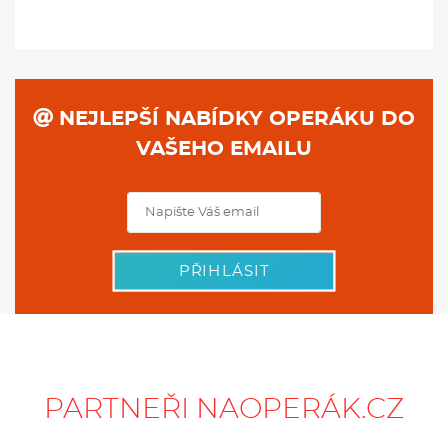
NEJLEPŠÍ NABÍDKY OPERÁKU DO
VAŠEHO EMAILU
PŘIHLÁSIT
PARTNEŘI NAOPERÁK.CZ