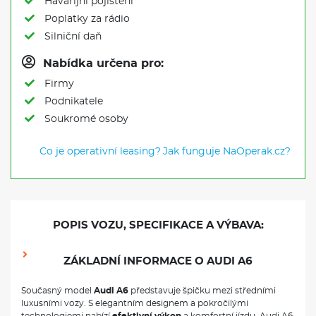
Havarijní pojištění
Poplatky za rádio
Silniční daň
Nabídka určena pro:
Firmy
Podnikatele
Soukromé osoby
Co je operativní leasing?
Jak funguje NaOperak.cz?
POPIS VOZU, SPECIFIKACE A VÝBAVA:
ZÁKLADNÍ INFORMACE O AUDI A6
Současný model
Audi A6
představuje špičku mezi středními
luxusními vozy. S elegantním designem a pokročilými
technologiemi nabízí
efektivní výkon
a komfortní jízdu. Audi A6