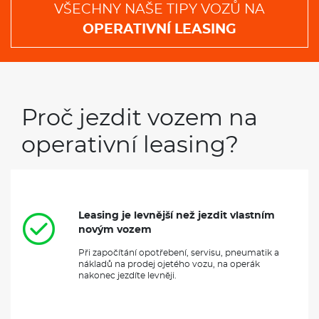
VŠECHNY NAŠE TIPY VOZŮ NA
OPERATIVNÍ LEASING
Proč jezdit vozem na
operativní leasing?
Leasing je levnější než jezdit vlastním
novým vozem
Při započítání opotřebení, servisu, pneumatik a
nákladů na prodej ojetého vozu, na operák
nakonec jezdíte levněji.