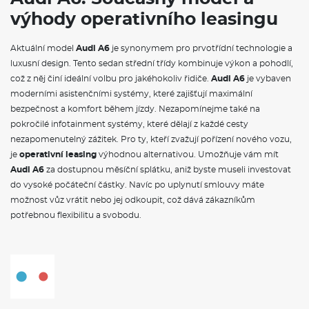
výhody operativního leasingu
Aktuální model
Audi A6
je synonymem pro prvotřídní technologie a
luxusní design. Tento sedan střední třídy kombinuje výkon a pohodlí,
což z něj činí ideální volbu pro jakéhokoliv řidiče.
Audi A6
je vybaven
moderními asistenčními systémy, které zajišťují maximální
bezpečnost a komfort během jízdy. Nezapomínejme také na
pokročilé infotainment systémy, které dělají z každé cesty
nezapomenutelný zážitek. Pro ty, kteří zvažují pořízení nového vozu,
je
operativní leasing
výhodnou alternativou. Umožňuje vám mít
Audi A6
za dostupnou měsíční splátku, aniž byste museli investovat
do vysoké počáteční částky. Navíc po uplynutí smlouvy máte
možnost vůz vrátit nebo jej odkoupit, což dává zákazníkům
potřebnou flexibilitu a svobodu.