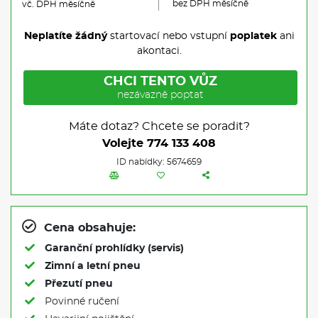
bez DPH měsíčně
vč. DPH měsíčně
Neplatíte žádný
startovací nebo vstupní
poplatek
ani
akontaci.
CHCI TENTO VŮZ
nezávazně poptat
Máte dotaz? Chcete se poradit?
Volejte
774 133 408
ID nabídky: 5674659
Cena obsahuje:
Garanční prohlídky (servis)
Zimní a letní pneu
Přezutí pneu
Povinné ručení