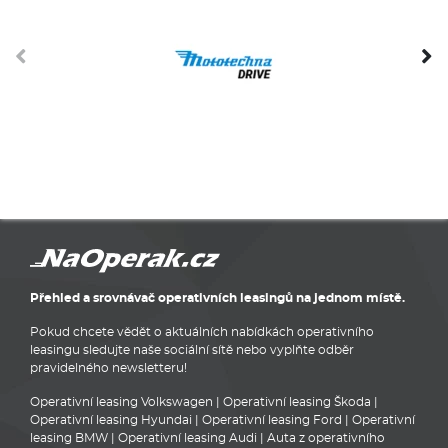
Přehled a srovnávač operativních leasingů na jednom místě.
Pokud chcete vědět o aktuálních nabídkách operativního
leasingu sledujte naše sociální sítě nebo vyplňte odběr
pravidelného newsletteru!
Operativní leasing Volkswagen
|
Operativní leasing Škoda
|
Operativní leasing Hyundai
|
Operativní leasing Ford
|
Operativní
leasing BMW
|
Operativní leasing Audi
|
Auta z operativního