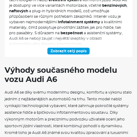
je dostupný ve více variantách motorizace, včetně
benzinových
,
naftových
a plug-in hybridních modelů, což umožňuje
přizpůsobení se různým potřebám zákazníků. Interiér vozu je
vybaven nejmodernějšími
infotainment systémy
a kvalitními
materiály, čímž poskytuje prvotřídní zážitek jak pro řidiče, tak
pro pasažéry. S důrazem na
bezpečnost
a asistenční systémy,
Audi A6 se nebojí zaujat i největší skeptiky v oblasti
automobilového designu a technologie.
Zobrazit celý popis
VÝBAVA:
Výhody současného modelu
4X4
vozu Audi A6
Audi A6 se díky svému modernímu designu, komfortu a výkonu stalo
jedním z nejžádanějších automobilů na trhu. Tento model nabízí
vynikající technologické vybavení, které zahrnuje pokročilé systémy
asistence řidiče a špičkovou infotainmentovou soustavu. Díky
výkonným motorům a preciznímu podvozku uživatelé ocení jeho
sportovní jízdní vlastnosti, které kombinují pohodlí s dynamikou.
Kromě toho je Audi A6 známé svou kvalitou zpracování a luxusními