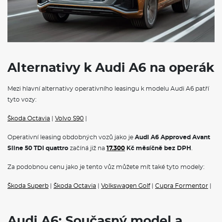
Alternativy k Audi A6 na operák
Mezi hlavní alternativy operativního leasingu k modelu Audi A6 patří
tyto vozy:
Škoda Octavia
|
Volvo S90
|
Operativní leasing obdobných vozů jako je
Audi A6 Approved Avant
Sline 50 TDI quattro
začíná již na
17.300
Kč měsíčně bez DPH
.
Za podobnou cenu jako je tento vůz můžete mít také tyto modely:
Škoda Superb
|
Škoda Octavia
|
Volkswagen Golf
|
Cupra Formentor
|
Audi A6: Současný model a