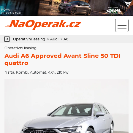
Operativní leasing Audi A6 Approved Avant Sline 50 TDI quattro
Operativní leasing
>
Audi
>
A6
Operativní leasing
Audi A6 Approved Avant Sline 50 TDI
quattro
Nafta
,
Kombi
,
Automat
,
4X4
, 210 kw