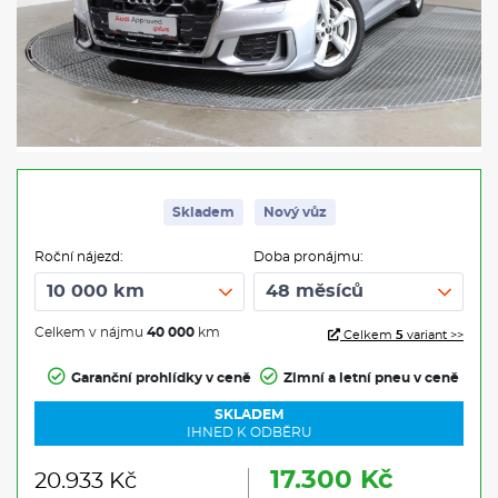
Skladem
Nový vůz
Roční nájezd:
Doba pronájmu:
Celkem v nájmu
40 000
km
Celkem
5
variant >>
Garanční prohlídky v ceně
Zimní a letní pneu v ceně
SKLADEM
IHNED K ODBĚRU
17.300 Kč
20.933 Kč