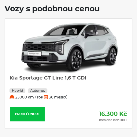
Vozy s podobnou cenou
Servis
Cupra Formentor 2.0 TSI 150kW DSG 4WD
Benzín
Automat
30000 km / rok
24 měsíců
16.302 Kč
PROHLÉDNOUT
měsíčně bez DPH