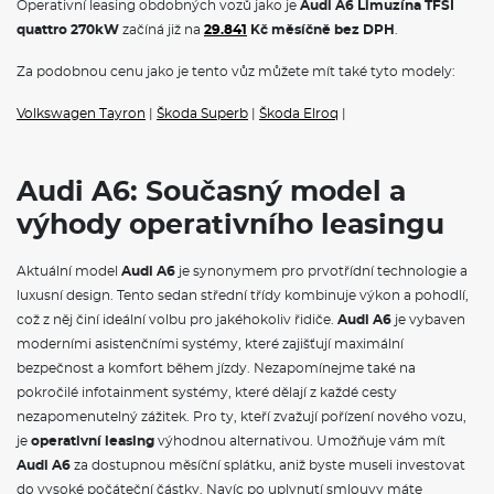
Operativní leasing obdobných vozů jako je
Audi A6 Limuzína TFSI
komfort a zvýšenou jízdní dynamiku. Nižší nastavení světlé
quattro 270kW
začíná již na
29.841
Kč měsíčně bez DPH
.
výšky snižuje odpor. , Prostřednictvím Audi drive select lze
nastavit různé jízdní režimy, které upravují světlou výšku
Za podobnou cenu jako je tento vůz můžete mít také tyto modely:
vozidla – v porovnání s modelem A6 se standardním
podvozkem - pokud vozidlo stojí: , „auto“/„comfort“: - 20 mm,
Volkswagen Tayron
|
Škoda Superb
|
Škoda Elroq
|
„dynamic“: - 30 mm, „zdvih“: +/- 0 mm
Bang & Olufsen 3D Premium Sound System s reproduktory v
hlavových opěrkách, 3D zvukový zážitek z Bang & Olufsen 3D
Premium Sound System je povýšen na novou úroveň díky
Audi A6: Současný model a
dodatečným reproduktorům v předních hlavových opěrkách.
3D zvuk přináší působivou trojrozměrnou reprodukci zvuku
výhody operativního leasingu
pro přední sedadla. Tuto zvukovou vlastnost vytvářejí
přídavné reproduktory v A-sloupku, středové reproduktory a
Aktuální model
Audi A6
je synonymem pro prvotřídní technologie a
technologie Fraunhofer Symphoria. 3D zvuk lze reprodukovat
luxusní design. Tento sedan střední třídy kombinuje výkon a pohodlí,
pomocí všech zdrojů. Výsledkem je prakticky bezkonkurenční
autentický stereofonní a 3D prostorový zážitek ve vozidle.,
což z něj činí ideální volbu pro jakéhokoliv řidiče.
Audi A6
je vybaven
Bang & Olufsen 3D Premium Sound System s reproduktory v
moderními asistenčními systémy, které zajišťují maximální
hlavových opěrkách se skládá z:, 16 reproduktorů včetně 3D
bezpečnost a komfort během jízdy. Nezapomínejme také na
výškových a středových reproduktorů, subwooferu a
pokročilé infotainment systémy, které dělají z každé cesty
vylepšeného centrálního reproduktoru v porovnání se
systémem Bang & Olufsen 3D Premium Sound System, 20
nezapomenutelný zážitek. Pro ty, kteří zvažují pořízení nového vozu,
kanálový zesilovač s celkovým výkonem 810 W, 4
je
operativní leasing
výhodnou alternativou. Umožňuje vám mít
reproduktory v hlavových opěrkách předních sedadel pro 3D
Audi A6
za dostupnou měsíční splátku, aniž byste museli investovat
zážitek a prostorový zvuk, navigační příkazy a telefonní
do vysoké počáteční částky. Navíc po uplynutí smlouvy máte