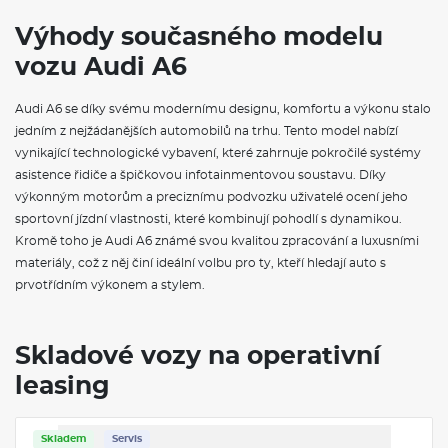
Paket Tech pro Tech pro nabízí inovativní technologie Audi.
Výhody současného modelu
Mezi prvky nejvyšší výbavy patří mimo jiné digitální zadní
vozu Audi A6
světla OLED, matrix LED světlomety a adaptivní tempomat
plus. Paket Tech pro obsahuje následující funkce:, Digitální
zadní světla OLED, Parkovací asistent Pro s funkcí dálkového
Audi A6 se díky svému modernímu designu, komfortu a výkonu stalo
ovládání, 3D a 360° prostorové kamery, Asistent nouzového
jedním z nejžádanějších automobilů na trhu. Tento model nabízí
brzdění vpředu a vzadu, Vyhřívání sedadel, přední a zadní,
vynikající technologické vybavení, které zahrnuje pokročilé systémy
Vyhřívání volantu, Elektricky nastavitelný sloupek řízení,
Servomechanické dovírání dveří, Dálkové ovládání
asistence řidiče a špičkovou infotainmentovou soustavu. Díky
garážových vrat, Sportovní diferenciál quattro Tech pro dále
výkonným motorům a preciznímu podvozku uživatelé ocení jeho
zahrnuje následující funkce paketu Tech a Tech plus:, Matrix
sportovní jízdní vlastnosti, které kombinují pohodlí s dynamikou.
LED světlomety, Systém čištění světlometů, Komfortní paket
Kromě toho je Audi A6 známé svou kvalitou zpracování a luxusními
s vnějšími zpětnými zrcátky, elektricky nastavitelná, vyhřívaná
a sklopná, automaticky oboustranně stmívací, vnitřní zpětné
materiály, což z něj činí ideální volbu pro ty, kteří hledají auto s
zrcátko, automaticky stmívací a promítací světlo ve vnějších
prvotřídním výkonem a stylem.
zpětných zrcátkách, 4zónová automatická klimatizace, Displej
předního spolujezdce MMI, Adaptivní tempomat plus
(samostatná položka), Proaktivní ochrana cestujících, přední,
Skladové vozy na operativní
boční a zadní, Upozornění na zadní sedadla, Side assist a
výstraha při vystupování, zadní asistent pro příčný provoz a
leasing
asistent pro odbočování zezadu, Upozornění na opuštění
jízdního pruhu s nouzovým asistentem (samostatná položka),
Boční airbagy, přední a zadní se systémem hlavových airbagů
Skladem
Servis
a interakčním airbagem, přední