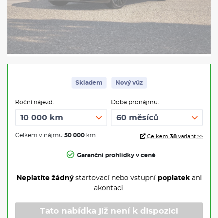
Skladem
Nový vůz
Roční nájezd:
Doba pronájmu:
Celkem v nájmu
50 000
km
Celkem
38
variant >>
Garanční prohlídky v ceně
Neplatíte žádný
startovací nebo vstupní
poplatek
ani
akontaci.
Tato nabídka již není k dispozici