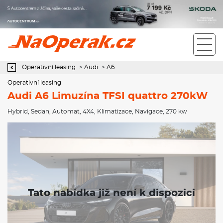
Operativní leasing Audi A6 Limuzína TFSI quattro 270kW
Operativní leasing
>
Audi
>
A6
Operativní leasing
Audi A6 Limuzína TFSI quattro 270kW
Hybrid
,
Sedan
,
Automat
,
4X4
,
Klimatizace
,
Navigace
, 270 kw