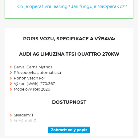
Co je operativní leasing?
Jak funguje NaOperak.cz?
POPIS VOZU, SPECIFIKACE A VÝBAVA:
AUDI A6 LIMUZÍNA TFSI QUATTRO 270KW
Barva: Černá Mythos
Převodovka automatická
Pohon všech kol
Výkon (kW/k): 270/367
Modelový rok: 2026
DOSTUPNOST
Skladem: 1
Ve výrobě: 0
Zobrazit celý popis
VÝBAVA NAD RÁMEC VÝBAVOVÉHO STUPNĚ