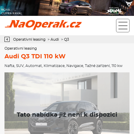
Operativní leasing Audi Q3 TDI 110 kW
Operativní leasing
>
Audi
>
Q3
Operativní leasing
Audi Q3 TDI 110 kW
Nafta
,
SUV
,
Automat
,
Klimatizace
,
Navigace
,
Tažné zařízení
, 110 kw