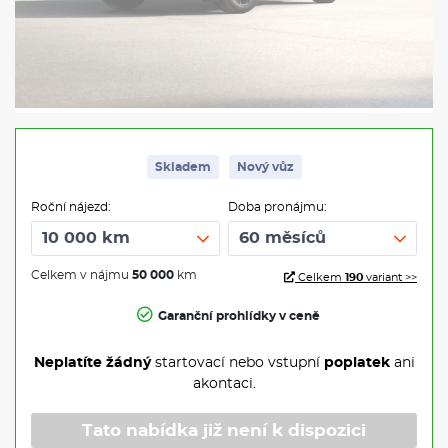
Skladem
Nový vůz
Roční nájezd:
Doba pronájmu:
Celkem v nájmu
50 000
km
Celkem
190
variant >>
Garanční prohlídky v ceně
Neplatíte žádný
startovací nebo vstupní
poplatek
ani
akontaci.
Tato nabídka již není k dispozici