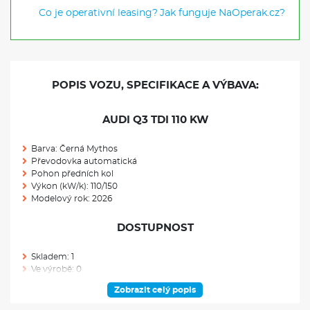
Co je operativní leasing?
Jak funguje NaOperak.cz?
POPIS VOZU, SPECIFIKACE A VÝBAVA:
AUDI Q3 TDI 110 KW
Barva: Černá Mythos
Převodovka automatická
Pohon předních kol
Výkon (kW/k): 110/150
Modelový rok: 2026
DOSTUPNOST
Skladem: 1
Ve výrobě: 0
Zobrazit celý popis
VÝBAVA NAD RÁMEC VÝBAVOVÉHO STUPNĚ