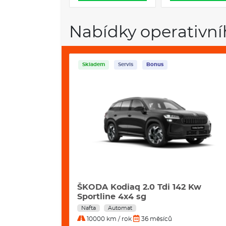
Nabídky operativní
Servis
Bonus
42 Kw
VW Tayron 2,0 Tdi 142 kW 4motion
Line DSG automat
Nafta
Automat
10000 km / rok
36 měsíců