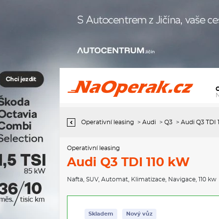
Operativní leasing Audi Q3 TDI 110 kW
Operativní leasing
>
Audi
>
Q3
>
Audi Q3 TDI 
Operativní leasing
Audi Q3 TDI 110 kW
Nafta
,
SUV
,
Automat
,
Klimatizace
,
Navigace
, 110 kw
Skladem
Nový vůz