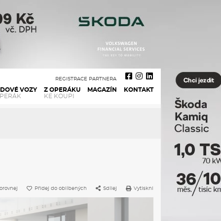
REGISTRACE PARTNERA
ADOVÉ VOZY
Z OPERÁKU
MAGAZÍN
KONTAKT
OPERÁK
KE KOUPI
orovnej
Přidej do oblíbených
Sdílej
Vytiskni