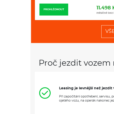
11.498 Kč
11.989 
PROHLÉDNOUT
měsíčně bez DPH
měsíčně bez
VŠ
Proč jezdit vozem 
Leasing je levnější než jezd
Při započítání opotřebení, servisu,
ojetého vozu, na operák nakonec jezd