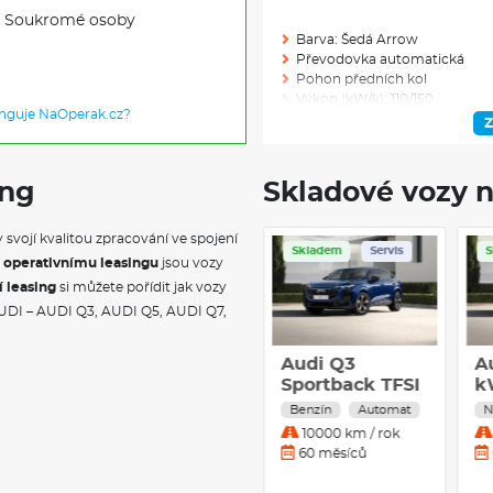
Soukromé osoby
Barva: Šedá Arrow
Převodovka automatická
Pohon předních kol
Výkon (kW/k): 110/150
unguje NaOperak.cz?
Modelový rok: 2026
Z
ing
Skladové vozy n
Skladem: 1
Ve výrobě: 0
 svojí kvalitou zpracování ve spojení
Skladem
Servis
y
operativnímu leasingu
jsou vozy
VÝBAVA NAD R
í leasing
si můžete pořídit jak vozy
AUDI – AUDI Q3, AUDI Q5, AUDI Q7,
Interiér S line se sportovními
Balíček obsahuje následující 
Audi Q3 1.5 TFSI
A
panel sedadla a opěrky hlavy
110 kW Benzín
vnitřní strana bočnic sedadla
S
barvě; s kontrastním prošíván
Automatická
1
Benzín
Automat
B
předními sedadly), Emblém S 
převodovka
25000 km / rok
prvky čalouněné látkou a uměl
36 měsíců
dveřích z látky Impressum a o
středové loketní opěrce a boc