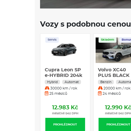
Vozy s podobnou cenou
Servis
Skladem
Bonu
Cupra Leon SP
Volvo XC40
e-HYBRID 204k
PLUS BLACK
DSG
EDITION, B4
Hybrid
Automat
Benzín
Automa
FWD, 145+10
30000 km / rok
20000 km / rok
kW / 197+14 
25 měsíců
24 měsíců
12.983 Kč
12.990 K
měsíčně bez DPH
měsíčně bez DP
PROHLÉDNOUT
PROHLÉDNOUT