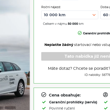
Roční nájezd:
Doba 
Celkem v nájmu
50 000
km
Garanční prohlíd
Neplatíte žádný
startovací nebo vstu
Tato nabídka již není
Máte dotaz? Chcete se poradit
ID nabídky: 5677
Cena obsahuje:
Garanční prohlídky (servis)
Povinné ručení