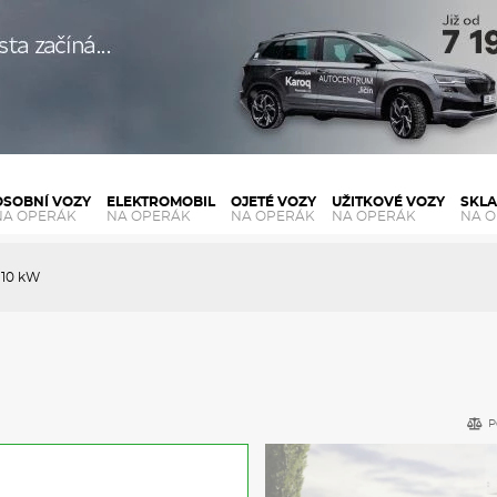
OSOBNÍ VOZY
ELEKTROMOBIL
OJETÉ VOZY
UŽITKOVÉ VOZY
SKL
NA OPERÁK
NA OPERÁK
NA OPERÁK
NA OPERÁK
NA 
110 kW
P