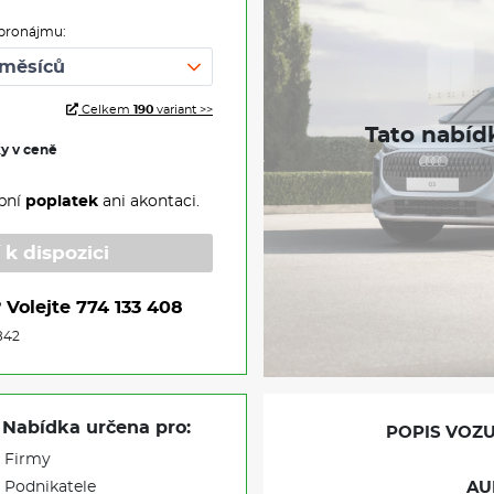
pronájmu:
Celkem
190
variant >>
ky v ceně
pní
poplatek
ani akontaci.
 k dispozici
?
Volejte
774 133 408
842
Nabídka určena pro:
POPIS VOZU
Firmy
Podnikatele
AUD