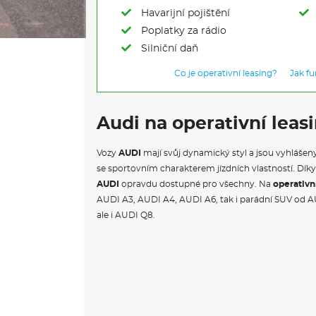
Havarijní pojištění
Poplatky za rádio
Silniční daň
Co je operativní leasing?
Jak f
Audi na operativní leas
Vozy
AUDI
mají svůj dynamický styl a jsou vyhlášeny
se sportovním charakterem jízdních vlastností. Dík
AUDI
opravdu dostupné pro všechny. Na
operativn
AUDI A3, AUDI A4, AUDI A6, tak i parádní SUV od 
ale i AUDI Q8.