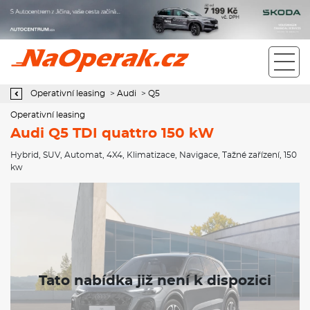
Operativní leasing Audi Q5 TDI quattro 150 kW
Operativní leasing
>
Audi
>
Q5
Operativní leasing
Audi Q5 TDI quattro 150 kW
Hybrid
,
SUV
,
Automat
,
4X4
,
Klimatizace
,
Navigace
,
Tažné zařízení
, 150
kw