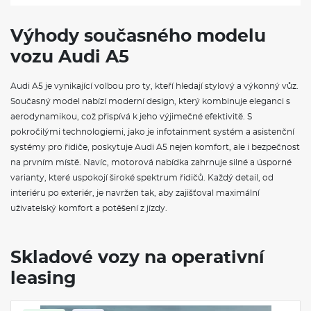
VÝBAVA NAD RÁMEC VÝBAVOVÉHO STUPNĚ
Paket Tech pro obsahuje následující funkce:, Adaptivní
Výhody současného modelu
tempomat plus (samostatná položka), Digitální zadní světla
vozu Audi A5
OLED, Otvírání garážových vrat, Elektrické seřízení volantu,
Vyhřívání volantu, Vyhřívání sedadel, přední a zadní, Sportovní
podvozek S s ovládáním tlumičů Tech pro dále zahrnuje
Audi A5 je vynikající volbou pro ty, kteří hledají stylový a výkonný vůz.
následující funkce paketu Tech plus:, Matrix LED světlomety,
Současný model nabízí moderní design, který kombinuje eleganci s
Systém čištění světlometů, Kamery snímající okolí vozu, Side
aerodynamikou, což přispívá k jeho výjimečné efektivitě. S
assist a výstraha při vystupování, zadní asistent pro příčný
provoz a asistent pro odbočování zezadu, Proaktivní ochrana
pokročilými technologiemi, jako je infotainment systém a asistenční
cestujících, přední, boční a zadní (samostatná položka),
systémy pro řidiče, poskytuje Audi A5 nejen komfort, ale i bezpečnost
Upozornění na opuštění jízdního pruhu s nouzovým
na prvním místě. Navíc, motorová nabídka zahrnuje silné a úsporné
asistentem (samostatná položka), Detekce cestujících vzadu
varianty, které uspokojí široké spektrum řidičů. Každý detail, od
(samostatná položka), Boční airbagy, přední a zadní se
systémem hlavových airbagů a interakčním airbagem, přední,
interiéru po exteriér, je navržen tak, aby zajišťoval maximální
Displej pro předního spolujezdce MMI, Komfortní paket plus s
uživatelský komfort a potěšení z jízdy.
vnějšími zpětnými zrcátky, elektricky nastavitelná, vyhřívaná a
sklopná, automaticky stmívací na obou stranách, vnitřní
zpětné zrcátko, automaticky stmívatelné, projekční světlo ve
Skladové vozy na operativní
vnějších zpětných zrcátkách, komfortní klíč bez funkce
Safelock.
leasing
Černý interiér S se sportovními sedadly plus v kůži,
ventilované, Tato výbava zahrnuje:, Sportovní sedadla plus,
vpředu s manuálně vysouvatelnou stehenní opěrkou, vizuálně