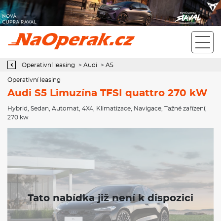
Operativní leasing Audi S5 Limuzína TFSI quattro 270 kW
Operativní leasing
>
Audi
>
A5
Operativní leasing
Audi S5 Limuzína TFSI quattro 270 kW
Hybrid
,
Sedan
,
Automat
,
4X4
,
Klimatizace
,
Navigace
,
Tažné zařízení
,
270 kw