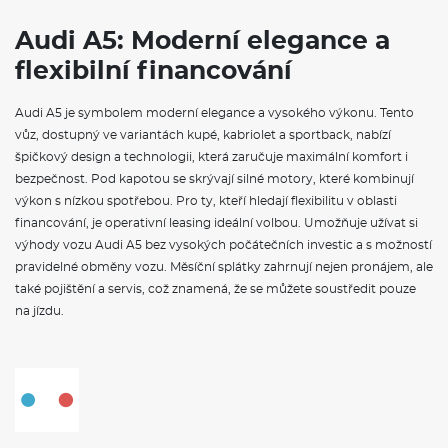
lze nezávislé topení pohodlně naprogramovat
prostřednictvím aplikace myAudi. Řídicí funkce s časovačem
Audi A5: Moderní elegance a
a programováním času odjezdu vypočítává časově a
flexibilní financování
energeticky efektivní dobu vytápění. V závislosti na
dostupnosti v konkrétní zemi.
Bang & Olufsen 3D Premium Sound System s reproduktory v
Audi A5 je symbolem moderní elegance a vysokého výkonu. Tento
hlavových opěrkách, 3D zvukový zážitek z Bang & Olufsen 3D
vůz, dostupný ve variantách kupé, kabriolet a sportback, nabízí
Premium Sound System je povýšen na novou úroveň díky
dodatečným reproduktorům v předních hlavových opěrkách.
špičkový design a technologii, která zaručuje maximální komfort i
3D zvuk přináší působivou trojrozměrnou reprodukci zvuku
bezpečnost. Pod kapotou se skrývají silné motory, které kombinují
pro přední sedadla. Tuto zvukovou vlastnost vytvářejí
výkon s nízkou spotřebou. Pro ty, kteří hledají flexibilitu v oblasti
přídavné reproduktory v A-sloupku, středové reproduktory a
financování, je operativní leasing ideální volbou. Umožňuje užívat si
technologie Fraunhofer Symphoria. 3D zvuk lze reprodukovat
výhody vozu Audi A5 bez vysokých počátečních investic a s možností
pomocí všech zdrojů. Výsledkem je prakticky bezkonkurenční
autentický stereofonní a 3D prostorový zážitek ve vozidle.,
pravidelné obměny vozu. Měsíční splátky zahrnují nejen pronájem, ale
Bang & Olufsen 3D Premium Sound System s reproduktory v
také pojištění a servis, což znamená, že se můžete soustředit pouze
hlavových opěrkách se skládá z:, 16 reproduktorů včetně 3D
na jízdu.
výškových a středových reproduktorů, subwooferu a
vylepšeného centrálního reproduktoru v porovnání se
systémem Bang & Olufsen 3D Premium Sound System, 20
kanálový zesilovač s celkovým výkonem 810 W, 4
reproduktory v hlavových opěrkách předních sedadel pro 3D
zážitek a prostorový zvuk, navigační příkazy a telefonní
hovory pro řidiče, Podsvícení loga Bang & Olufsn na lištách
předních reproduktorů, Nastavení hlasitosti citlivé na rychlost,