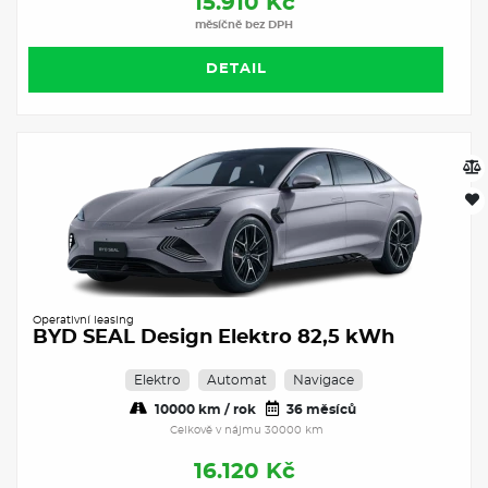
15.910 Kč
měsíčně bez DPH
DETAIL
Operativní leasing
BYD SEAL Design Elektro 82,5 kWh
Elektro
Automat
Navigace
10000 km / rok
36 měsíců
Celkově v nájmu 30000 km
16.120 Kč