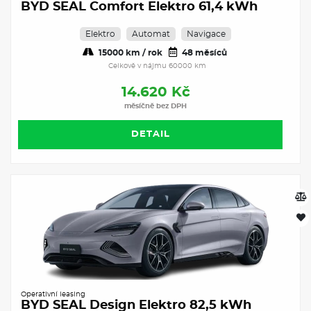
BYD SEAL Comfort Elektro 61,4 kWh
Elektro
Automat
Navigace
15000 km / rok
48 měsíců
Celkově v nájmu 60000 km
14.620 Kč
měsíčně bez DPH
DETAIL
Operativní leasing
BYD SEAL Design Elektro 82,5 kWh