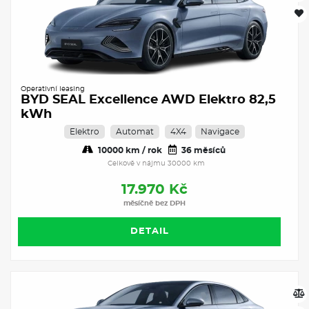
Operativní leasing
BYD SEAL Excellence AWD Elektro 82,5
kWh
Elektro
Automat
4X4
Navigace
10000 km / rok
36 měsíců
Celkově v nájmu 30000 km
17.970 Kč
měsíčně bez DPH
DETAIL