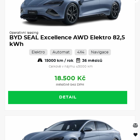
Operativní leasing
BYD SEAL Excellence AWD Elektro 82,5
kWh
Elektro
Automat
4X4
Navigace
15000 km / rok
36 měsíců
Celkově v nájmu 45000 km
18.500 Kč
měsíčně bez DPH
DETAIL