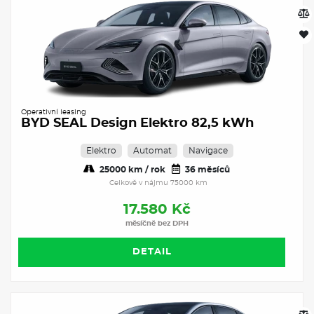
Operativní leasing
BYD SEAL Design Elektro 82,5 kWh
Elektro
Automat
Navigace
25000 km / rok
36 měsíců
Celkově v nájmu 75000 km
17.580 Kč
měsíčně bez DPH
DETAIL