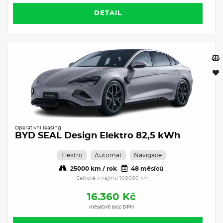
DETAIL
Operativní leasing
BYD SEAL Design Elektro 82,5 kWh
Elektro
Automat
Navigace
25000 km / rok
48 měsíců
Celkově v nájmu 100000 km
16.360 Kč
měsíčně bez DPH