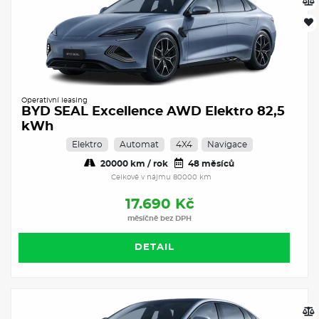
Operativní leasing
BYD SEAL Excellence AWD Elektro 82,5
kWh
Elektro
Automat
4X4
Navigace
20000 km / rok
48 měsíců
Celkově v nájmu 80000 km
17.690 Kč
měsíčně bez DPH
DETAIL