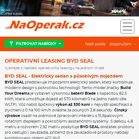
Operativní leasing BYD SEAL
FILTROVAT NABÍDKY
řadit podle
OPERATIVNÍ LEASING BYD SEAL
Vybírejte z nabídek operativního leasingu na jednom místě
BYD SEAL - Elektrický sedan s působivým dojezdem
BYD SEAL
představuje impozantní elektrický sedan, který kombinuje
moderní design s pokročilou technologií. Tento model značky
Build
Your Dreams
je vybaven výkonnou
baterií Blade
s kapacitou 82,5
kWh, která umožňuje dojezd až 570 kilometrů na jedno nabití (dle
WLTP). Vůz nabízí špičkový
výkon až 530 koní
v nejvyšší specifikaci a
zrychlení z 0 na 100 km/h zvládne za pouhých 3,8 sekundy.
Čínský
výrobce
vsadil na prémiové zpracování interiéru s 15,6palcovým
rotačním displejem a pokročilými asistenčními systémy. S délkou 4,8
metru a rozvorem 2,92 metru poskytuje
BYD SEAL
dostatek prostoru
pro cestující i zavazadla, přičemž dva zavazadlové prostory nabízejí
kombinovaný objem 402 litrů.