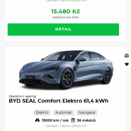
Celkově v nájmu 60000 km
15.480 Kč
měsíčně bez DPH
DETAIL
Operativní leasing
BYD SEAL Comfort Elektro 61,4 kWh
Elektro
Automat
Navigace
15000 km / rok
36 měsíců
Celkově v nájmu 45000 km