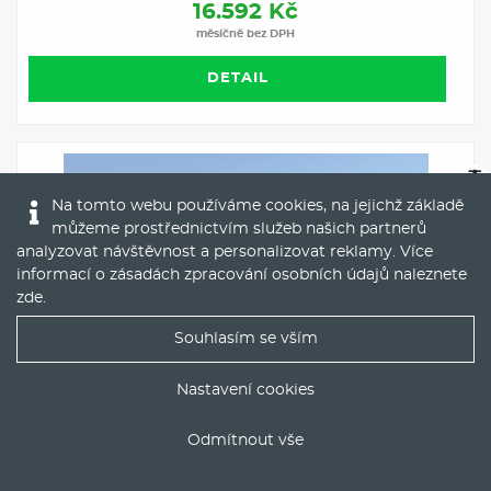
16.592 Kč
měsíčně bez DPH
DETAIL
Na tomto webu používáme cookies, na jejichž základě
můžeme prostřednictvím služeb našich partnerů
analyzovat návštěvnost a personalizovat reklamy. Více
informací o zásadách zpracování osobních údajů naleznete
zde
.
Souhlasím se vším
Nejlepší nabídky operáku do Vašeho emailu
Nastavení cookies
Operativní leasing
BYD SEAL Design 82 kWh / 230kW
Odmítnout vše
ODESLAT
Elektro
Automat
Navigace