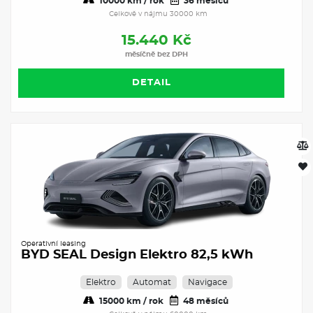
10000 km / rok
36 měsíců
Celkově v nájmu 30000 km
15.440 Kč
měsíčně bez DPH
DETAIL
Operativní leasing
BYD SEAL Design Elektro 82,5 kWh
Elektro
Automat
Navigace
15000 km / rok
48 měsíců