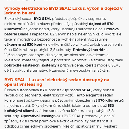
Výhody elektrického BYD SEAL: Luxus, výkon a dojezd v
jednom balení
Elektrický sedan
BYD SEAL
představuje špičku v segmentu
elektromobilů. Jeho hlavní předností je působivý
dojezd až 570
kilometrů
na jedno nabití, který uspokojí i náročné řidiče.
Lithiová
baterie Blade
s kapacitou 82,5 kWh nabízí nejen vynikající výdrž, ale
také mimořádnou bezpečnost a rychlé nabíjení. Vůz zaujme
výkonem až 530 koní
v nejvýkonnější verzi, která zvládne zrychlení z
0 na 100 km/h za pouhých 3,8 sekundy.
Prémiový interiér
s
15,6palcovým otočným displejem, ambientním osvětlením a
kvalitními materiály zajišťuje prvotřídní komfort. Za zmínku stojí také
pokročilé asistenční systémy
a příznivá cena, která z modelu SEAL
dělá atraktivní alternativu k zavedeným evropským značkám.
BYD SEAL - Luxusní elektrický sedan dostupný na
operativní leasing
Čínská automobilka
BYD
představuje model
SEAL
, který přináší
revoluci do segmentu elektrických vozů. Tento elegantní sedan
kombinuje špičkový design s působivým dojezdem až
570 kilometrů
na jedno nabití. Díky výkonnému elektrickému pohonu s až
530
koňskými silami
zvládne sprint z 0 na 100 km/h za pouhých 3,8
sekundy.
Operativní leasing
vozu BYD SEAL představuje ideální
způsob, jak si užívat prémiové elektrické mobility bez starostí s
údržbou či následným prodejem. Měsíční splátky zahrnují veškerý