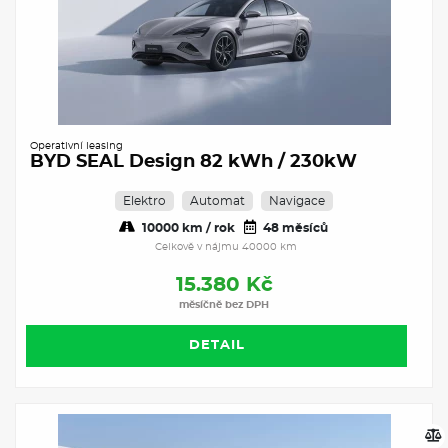
Operativní leasing
BYD SEAL Design 82 kWh / 230kW
Elektro
Automat
Navigace
10000 km / rok
48 měsíců
Celkově v nájmu 40000 km
15.380 Kč
měsíčně bez DPH
DETAIL