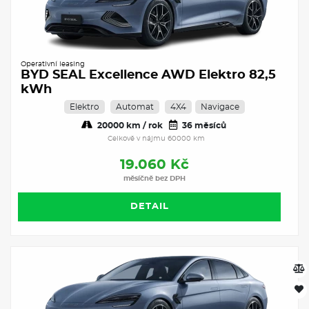
Operativní leasing
BYD SEAL Excellence AWD Elektro 82,5
kWh
Elektro
Automat
4X4
Navigace
20000 km / rok
36 měsíců
Celkově v nájmu 60000 km
19.060 Kč
měsíčně bez DPH
DETAIL