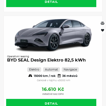
DETAIL
Operativní leasing
BYD SEAL Design Elektro 82,5 kWh
Elektro
Automat
Navigace
15000 km / rok
36 měsíců
Celkově v nájmu 45000 km
16.610 Kč
měsíčně bez DPH
DETAIL