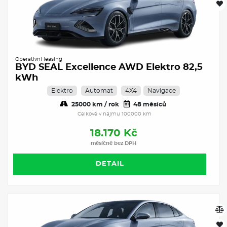
Operativní leasing
BYD SEAL Excellence AWD Elektro 82,5
kWh
Elektro
Automat
4X4
Navigace
25000 km / rok
48 měsíců
Celkově v nájmu 100000 km
18.170 Kč
měsíčně bez DPH
DETAIL