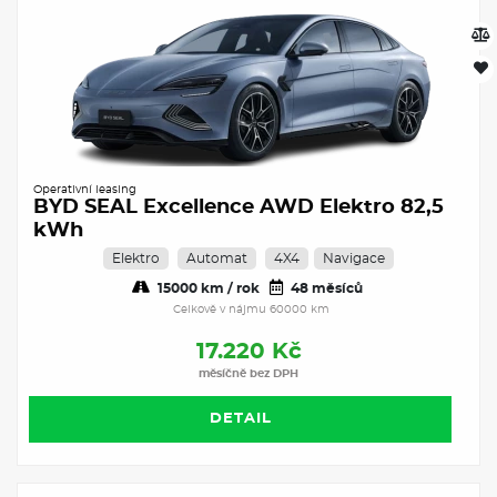
Operativní leasing
BYD SEAL Excellence AWD Elektro 82,5
kWh
Elektro
Automat
4X4
Navigace
15000 km / rok
48 měsíců
Celkově v nájmu 60000 km
17.220 Kč
měsíčně bez DPH
DETAIL