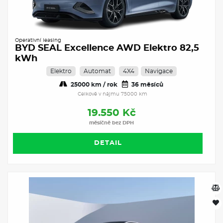
Operativní leasing
BYD SEAL Excellence AWD Elektro 82,5
kWh
Elektro
Automat
4X4
Navigace
25000 km / rok
36 měsíců
Celkově v nájmu 75000 km
19.550 Kč
měsíčně bez DPH
DETAIL