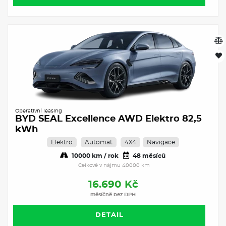
Operativní leasing
BYD SEAL Excellence AWD Elektro 82,5
kWh
Elektro
Automat
4X4
Navigace
10000 km / rok
48 měsíců
Celkově v nájmu 40000 km
16.690 Kč
měsíčně bez DPH
DETAIL