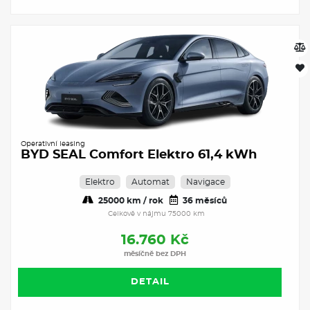
Operativní leasing
BYD SEAL Comfort Elektro 61,4 kWh
Elektro
Automat
Navigace
25000 km / rok
36 měsíců
Celkově v nájmu 75000 km
16.760 Kč
měsíčně bez DPH
DETAIL