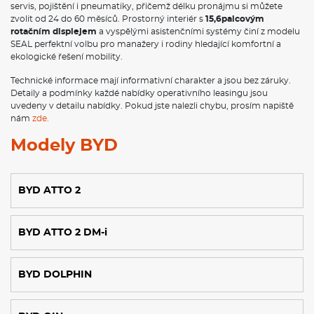
servis, pojištění i pneumatiky, přičemž délku pronájmu si můžete
zvolit od 24 do 60 měsíců. Prostorný interiér s
15,6palcovým
rotačním displejem
a vyspělými asistenčními systémy činí z modelu
SEAL perfektní volbu pro manažery i rodiny hledající komfortní a
ekologické řešení mobility.
Technické informace mají informativní charakter a jsou bez záruky.
Detaily a podmínky každé nabídky operativního leasingu jsou
uvedeny v detailu nabídky. Pokud jste nalezli chybu, prosím napiště
nám
zde.
Modely BYD
BYD ATTO 2
BYD ATTO 2 DM-i
BYD DOLPHIN