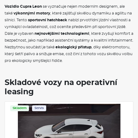
000 km (Prodloužená záruka se skládá z 2leté zákonné záruky
Vozidlo Cupra Leon
se vyznačuje nejen moderním designem, ale
a 3leté prodloužené záruky výrobce. Prodloužená záruka je
poskytována u všech autorizovaných servisů CUPRA a je v
také
výkonnými motory
, které zajišťují skvělou dynamiku a agilitu na
plném rozsahu záručních podmínek stanovených výrobcem).
silnici. Tento
sportovní hatchback
nabízí prvotřídní jízdní vlastnosti a
vynikající ovladatelnost, což oceníte především při sportovní jízdě.
VÝBAVA VE VÝBAVA STUPNI
Dále je vybaven
nejnovějšími technologiemi
, které zvyšují komfort a
bezpečnost, jako například asistenční systémy a kvalitní infotainment.
12V zásuvka vpředu
Nezbytnou součástí je také
ekologický přístup
, díky elektromotoru,
19" kola z lehkých slitin POLAR Copper, broušená,
který šetří palivo a snižuje emise, což činí z tohoto vozu skvělou volbu
černá/měděná, pneumatiky 235/35 R19 Model kol POLAR
pro ekologicky smýšlející řidiče.
Copper je základní varianta pro model VZ Extreme.
Alternativně mohou být zvoleny další nabízené varianty kol.
3x ISOFIX + TopTether úchyty pro dětskou, sedačku (2x vzadu,
1x vpředu)
Skladové vozy na operativní
Adaptivní regulace podvozku DCC, změna nastavení v
závislosti na jízdním režimu nebo individuálně až v 15 úrovních
leasing
Aerodynamický střešní spoiler, lakovaný v odstínu Midnight
černá
Airbag řidiče a spolujezdce, deaktivovatelný airbag
Skladem
Servis
spolujezdce, kolenní airbag řidiče
Alarm, vč. monitorování interiéru a ochrany před odtažením
vozu
Automatická klimatizace Climatronic, 3zónová
Bezpečnostní šrouby litých kol