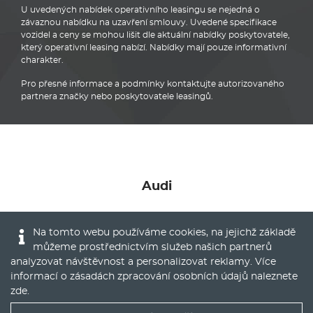
U uvedených nabídek operativního leasingu se nejedná o
závaznou nabídku na uzavření smlouvy. Uvedené specifikace
vozidel a ceny se mohou lišit dle aktuální nabídky poskytovatele,
který operativní leasing nabízí. Nabídky mají pouze informativní
charakter.
Pro přesné informace a podmínky kontaktujte autorizovaného
partnera značky nebo poskytovatele leasingů.
Audi
Na tomto webu používáme cookies, na jejichž základě
můžeme prostřednictvím služeb našich partnerů
analyzovat návštěvnost a personalizovat reklamy. Více
© 2016 - 2022
Global Vision a.s.
|
Nastavení cookies
informací o zásadách zpracování osobních údajů naleznete
Runs on
Publis CMS Framework
zde
.