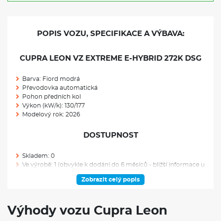
POPIS VOZU, SPECIFIKACE A VÝBAVA:
CUPRA LEON VZ EXTREME E-HYBRID 272K DSG
Barva: Fiord modrá
Převodovka automatická
Pohon předních kol
Výkon (kW/k): 130/177
Modelový rok: 2026
DOSTUPNOST
Skladem: 0
Ve výrobě: 1 (obvykle k dodání do 6 měsíců - bližší informace u
prodejce)
Zobrazit celý popis
VÝBAVA NAD RÁMEC VÝBAVOVÉHO STUPNĚ
Výhody vozu Cupra Leon
Prodloužená záruka výrobce na 5 let nebo, maximálně 100