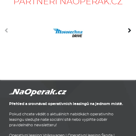
PARTNEŘI NAOPERÁK.CZ
Přehled a srovnávač operativních leasingů na jednom místě.
Pokud chcete vědět o aktuálních nabídkách operativního
leasingu sledujte naše sociální sítě nebo vyplňte odběr
pravidelného newsletteru!
Operativní leasing Volkswagen
|
Operativní leasing Škoda
|