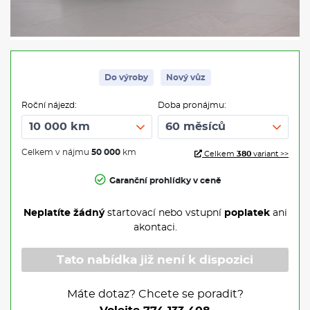
Do výroby
Nový vůz
Roční nájezd:
Doba pronájmu:
Celkem v nájmu
50 000
km
Celkem
380
variant >>
Garanční prohlídky v ceně
Neplatíte žádný
startovací nebo vstupní
poplatek
ani
akontaci.
Tato nabídka již není k dispozici
Máte dotaz? Chcete se poradit?