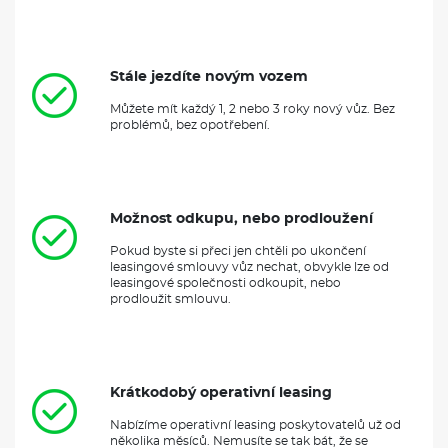
Cupra Leon
je sportovní automobil, který kombinuje elegantní
design s výrazným výkonem. Tento vůz se vyznačuje nejen
atraktivním vzhledem, ale také špičkovou technologií a
Stále jezdíte novým vozem
komfortem pro řidiče i cestující. Je vybaven motory o výkonu až
Můžete mít každý 1, 2 nebo 3 roky nový vůz. Bez
300 koní
, které poskytují skvělé zrychlení a dynamické jízdní
problémů, bez opotřebení.
vlastnosti. Součástí výbavy jsou moderní asistenční systémy a
pokročilé infotainmentové technologie, které zajišťují
pohodlnější a bezpečnější jízdu. Díky sportovnímu podvozku a
preciznímu řízení se Cupra Leon stává ideálním společníkem jak
na silnici, tak na závodním okruhu.
Možnost odkupu, nebo prodloužení
VÝBAVA:
Pokud byste si přeci jen chtěli po ukončení
leasingové smlouvy vůz nechat, obvykle lze od
leasingové společnosti odkoupit, nebo
Klimatizace
prodloužit smlouvu.
Navigace
Krátkodobý operativní leasing
Nabízíme operativní leasing poskytovatelů už od
několika měsíců. Nemusíte se tak bát, že se