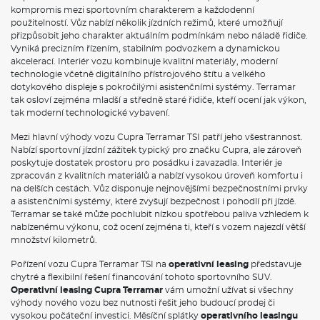
kompromis mezi sportovním charakterem a každodenní
použitelností. Vůz nabízí několik jízdních režimů, které umožňují
přizpůsobit jeho charakter aktuálním podmínkám nebo náladě řidiče.
Vyniká precizním řízením, stabilním podvozkem a dynamickou
akcelerací. Interiér vozu kombinuje kvalitní materiály, moderní
technologie včetně digitálního přístrojového štítu a velkého
dotykového displeje s pokročilými asistenčními systémy. Terramar
tak osloví zejména mladší a středně staré řidiče, kteří ocení jak výkon,
tak moderní technologické vybavení.
Mezi hlavní výhody vozu Cupra Terramar TSI patří jeho všestrannost.
Nabízí sportovní jízdní zážitek typický pro značku Cupra, ale zároveň
poskytuje dostatek prostoru pro posádku i zavazadla. Interiér je
zpracován z kvalitních materiálů a nabízí vysokou úroveň komfortu i
na delších cestách. Vůz disponuje nejnovějšími bezpečnostními prvky
a asistenčními systémy, které zvyšují bezpečnost i pohodlí při jízdě.
Terramar se také může pochlubit nízkou spotřebou paliva vzhledem k
nabízenému výkonu, což ocení zejména ti, kteří s vozem najezdí větší
množství kilometrů.
Pořízení vozu Cupra Terramar TSI na
operativní leasing
představuje
chytré a flexibilní řešení financování tohoto sportovního SUV.
Operativní leasing Cupra Terramar
vám umožní užívat si všechny
výhody nového vozu bez nutnosti řešit jeho budoucí prodej či
vysokou počáteční investici. Měsíční splátky
operativního leasingu