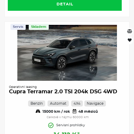
DETAIL
Servis
Skladem
Operativní leasing
Cupra Terramar 2.0 TSI 204k DSG 4WD
Benzín
Automat
4X4
Navigace
15000 km / rok
48 měsíců
Celkově v nájmu 60000 km
Servisní prohlídky