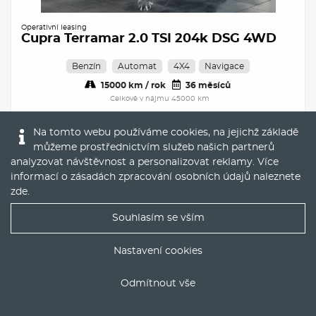
Operativní leasing
Cupra Terramar 2.0 TSI 204k DSG 4WD
Benzín
Automat
4X4
Navigace
15000 km / rok
36 měsíců
Celkově v nájmu 45000 km
Servisní prohlídky
Na tomto webu používáme cookies, na jejichž základě
13.298 Kč
můžeme prostřednictvím služeb našich partnerů
měsíčně bez DPH
analyzovat návštěvnost a personalizovat reklamy. Více
informací o zásadách zpracování osobních údajů naleznete
DETAIL
zde
.
Souhlasím se vším
Nejlepší nabídky operáku do Vašeho emailu
Servis
Skladem
Nastavení cookies
Odmítnout vše
ODESLAT