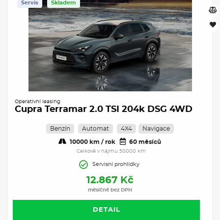
Servis
Skladem
Operativní leasing
Cupra Terramar 2.0 TSI 204k DSG 4WD
Benzín
Automat
4X4
Navigace
10000 km / rok
60 měsíců
Celkově v nájmu 50000 km
Servisní prohlídky
12.867 Kč
měsíčně bez DPH
DETAIL