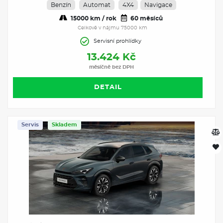
Benzín
Automat
4X4
Navigace
15000 km / rok
60 měsíců
Celkově v nájmu 75000 km
Servisní prohlídky
13.424 Kč
měsíčně bez DPH
DETAIL
Servis
Skladem