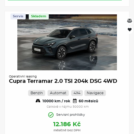
Servis
Skladem
Operativní leasing
Cupra Terramar 2.0 TSI 204k DSG 4WD
Benzín
Automat
4X4
Navigace
10000 km / rok
60 měsíců
Celkově v nájmu 50000 km
Servisní prohlídky
12.186 Kč
měsíčně bez DPH