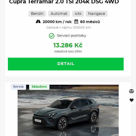
Cupra Terramar 2.0 TSI 204k DSG 4WD
Benzín
Automat
4X4
Navigace
20000 km / rok
60 měsíců
Celkově v nájmu 100000 km
Servisní prohlídky
13.286 Kč
měsíčně bez DPH
DETAIL
Servis
Skladem