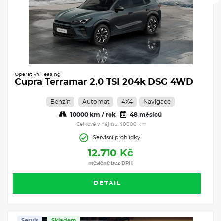
Operativní leasing
Cupra Terramar 2.0 TSI 204k DSG 4WD
Benzín
Automat
4X4
Navigace
10000 km / rok
48 měsíců
Celkově v nájmu 40000 km
Servisní prohlídky
12.710 Kč
měsíčně bez DPH
DETAIL
Servis
Skladem