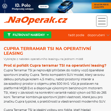
Cupra terramar TSI na operativní leasing
FILTROVAT NABÍDKY
řadit podle
CUPRA TERRAMAR TSI NA OPERATIVNÍ
LEASING
Vybírejte z nabídek operativního leasingu na jednom místě
Proč si pořídit Cupra terramar TSI na operativní leasing?
Cupra Terramar TSI je nejnovější přírůstek do rodiny vozů španělské
sportovní značky Cupra. Tento kompaktní SUV model, který se svou
délkou pohybuje kolem 4,5 metru, nabízí prostorný interiér a
zavazadlový prostor o objemu přes 500 litrů. Vůz je postaven na
platformě MQB Evo a disponuje výkonným benzinovým motorem
TSI, který v závislosti na konkrétní variantě nabízí výkon od 150 do 265
koní. Terramar kombinuje sportovní jízdní vlastnosti, které jsou pro
značku Cupra typické, s praktičností a všestranností moderního SUV.
Cupra Terramar TSI je ideální volbou pro řidiče, kteří hledají