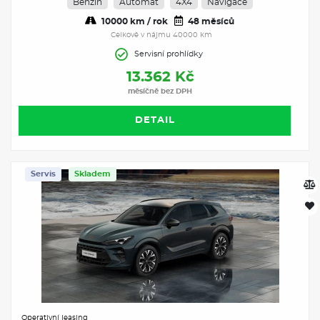
Benzín
Automat
4X4
Navigace
10000 km / rok
48 měsíců
Celkově v nájmu 40000 km
Servisní prohlídky
13.362 Kč
měsíčně bez DPH
DETAIL
Servis
Skladem
Operativní leasing