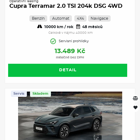
Operativní leasing
Cupra Terramar 2.0 TSI 204k DSG 4WD
Benzín
Automat
4X4
Navigace
10000 km / rok
48 měsíců
Celkově v nájmu 40000 km
Servisní prohlídky
13.489 Kč
měsíčně bez DPH
DETAIL
Servis
Skladem