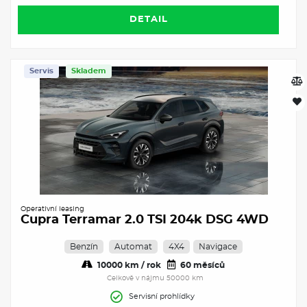
DETAIL
Servis
Skladem
Operativní leasing
Cupra Terramar 2.0 TSI 204k DSG 4WD
Benzín
Automat
4X4
Navigace
10000 km / rok
60 měsíců
Celkově v nájmu 50000 km
Servisní prohlídky