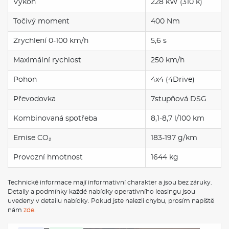
Výkon
228 kW (310 k)
Točivý moment
400 Nm
Zrychlení 0-100 km/h
5,6 s
Maximální rychlost
250 km/h
Pohon
4x4 (4Drive)
Převodovka
7stupňová DSG
Kombinovaná spotřeba
8,1-8,7 l/100 km
Emise CO₂
183-197 g/km
Provozní hmotnost
1644 kg
Technické informace mají informativní charakter a jsou bez záruky.
Detaily a podmínky každé nabídky operativního leasingu jsou
uvedeny v detailu nabídky. Pokud jste nalezli chybu, prosím napiště
nám
zde.