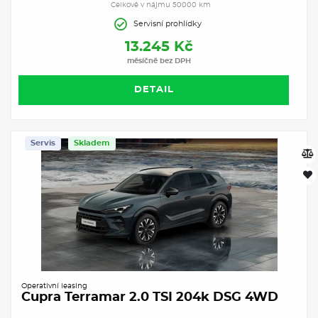
Celkově v nájmu 50000 km
Servisní prohlídky
13.245 Kč
měsíčně bez DPH
DETAIL
Servis
Skladem
Operativní leasing
Cupra Terramar 2.0 TSI 204k DSG 4WD