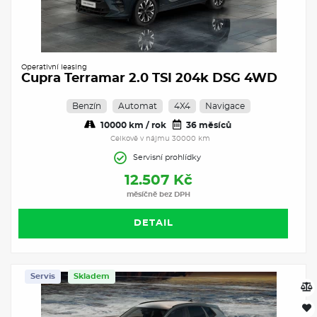
Operativní leasing
Cupra Terramar 2.0 TSI 204k DSG 4WD
Benzín
Automat
4X4
Navigace
10000 km / rok
36 měsíců
Celkově v nájmu 30000 km
Servisní prohlídky
12.507 Kč
měsíčně bez DPH
DETAIL
Servis
Skladem