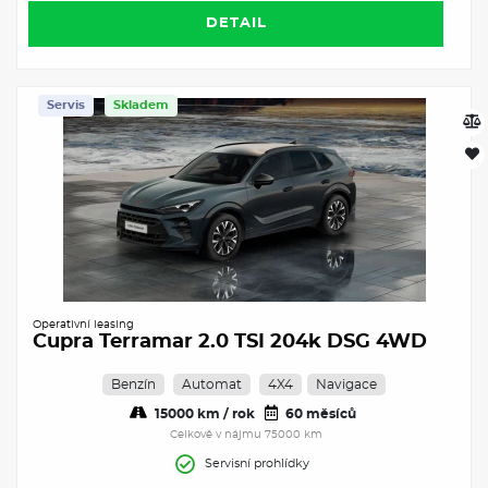
DETAIL
Servis
Skladem
Operativní leasing
Cupra Terramar 2.0 TSI 204k DSG 4WD
Benzín
Automat
4X4
Navigace
15000 km / rok
60 měsíců
Celkově v nájmu 75000 km
Servisní prohlídky