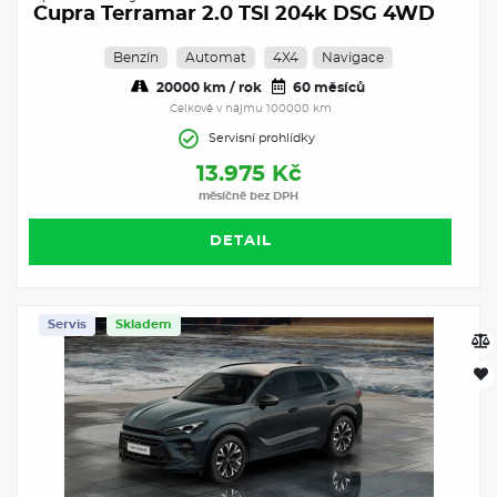
Cupra Terramar 2.0 TSI 204k DSG 4WD
Benzín
Automat
4X4
Navigace
20000 km / rok
60 měsíců
Celkově v nájmu 100000 km
Servisní prohlídky
13.975 Kč
měsíčně bez DPH
DETAIL
Servis
Skladem