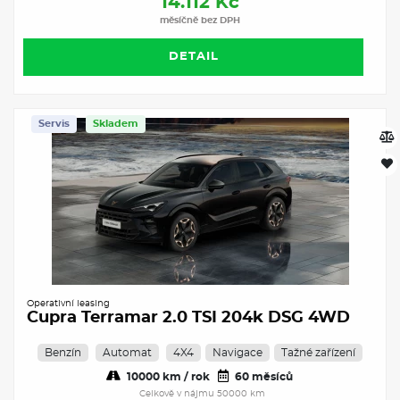
14.112 Kč
měsíčně bez DPH
DETAIL
Servis
Skladem
Operativní leasing
Cupra Terramar 2.0 TSI 204k DSG 4WD
Benzín
Automat
4X4
Navigace
Tažné zařízení
10000 km / rok
60 měsíců
Celkově v nájmu 50000 km