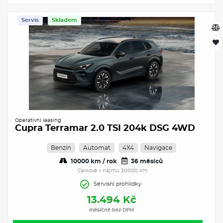
Servis
Skladem
Operativní leasing
Cupra Terramar 2.0 TSI 204k DSG 4WD
Benzín
Automat
4X4
Navigace
10000 km / rok
36 měsíců
Celkově v nájmu 30000 km
Servisní prohlídky
13.494 Kč
měsíčně bez DPH