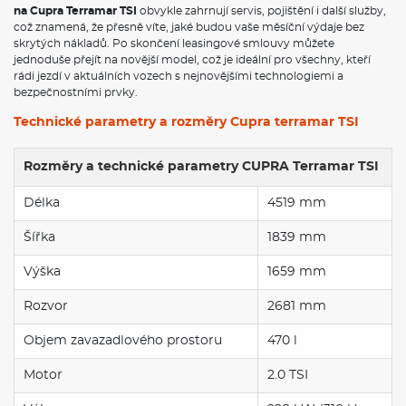
na Cupra Terramar TSI
obvykle zahrnují servis, pojištění i další služby,
což znamená, že přesně víte, jaké budou vaše měsíční výdaje bez
skrytých nákladů. Po skončení leasingové smlouvy můžete
jednoduše přejít na novější model, což je ideální pro všechny, kteří
rádi jezdí v aktuálních vozech s nejnovějšími technologiemi a
bezpečnostními prvky.
Technické parametry a rozměry Cupra terramar TSI
Rozměry a technické parametry CUPRA Terramar TSI
Délka
4519 mm
Šířka
1839 mm
Výška
1659 mm
Rozvor
2681 mm
Objem zavazadlového prostoru
470 l
Motor
2.0 TSI