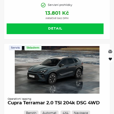
Servisní prohlídky
13.801 Kč
měsíčně bez DPH
DETAIL
Servis
Skladem
Operativní leasing
Cupra Terramar 2.0 TSI 204k DSG 4WD
Benzín
Automat
4X4
Navigace