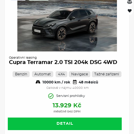
Operativní leasing
Cupra Terramar 2.0 TSI 204k DSG 4WD
Benzín
Automat
4X4
Navigace
Tažné zařízení
10000 km / rok
48 měsíců
Celkově v nájmu 40000 km
Servisní prohlídky
13.929 Kč
měsíčně bez DPH
DETAIL