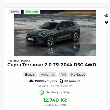
Servis
Skladem
Operativní leasing
Cupra Terramar 2.0 TSI 204k DSG 4WD
Benzín
Automat
4X4
Navigace
15000 km / rok
60 měsíců
Celkově v nájmu 75000 km
Servisní prohlídky
12.740 Kč
měsíčně bez DPH