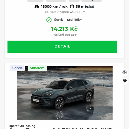
15000 km / rok
36 měsíců
Celkově v nájmu 45000 km
Servisní prohlídky
14.213 Kč
měsíčně bez DPH
DETAIL
Servis
Skladem
Operativní leasing