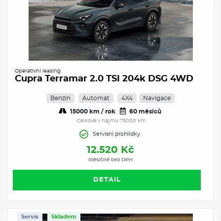
Operativní leasing
Cupra Terramar 2.0 TSI 204k DSG 4WD
Benzín
Automat
4X4
Navigace
15000 km / rok
60 měsíců
Celkově v nájmu 75000 km
Servisní prohlídky
12.520 Kč
měsíčně bez DPH
DETAIL
Servis
Skladem