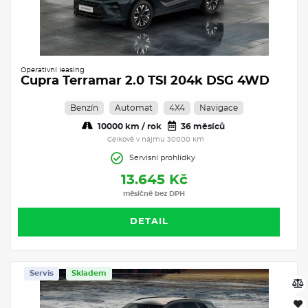
Operativní leasing
Cupra Terramar 2.0 TSI 204k DSG 4WD
Benzín
Automat
4X4
Navigace
10000 km / rok
36 měsíců
Celkově v nájmu 30000 km
Servisní prohlídky
13.645 Kč
měsíčně bez DPH
DETAIL
Servis
Skladem