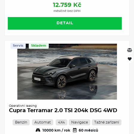
12.759 Kč
měsíčně bez DPH
DETAIL
Servis
Skladem
Operativní leasing
Cupra Terramar 2.0 TSI 204k DSG 4WD
Benzín
Automat
4X4
Navigace
Tažné zařízení
10000 km / rok
60 měsíců