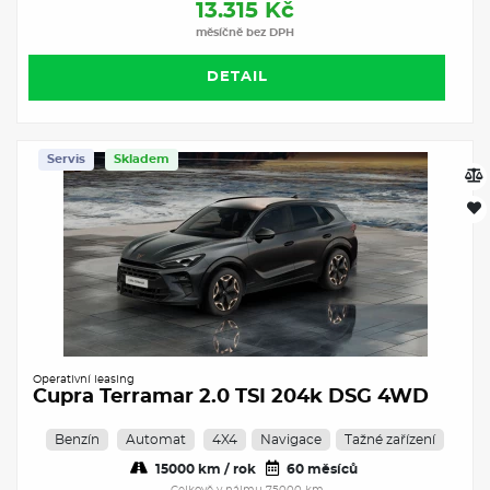
13.315 Kč
měsíčně bez DPH
DETAIL
Servis
Skladem
Operativní leasing
Cupra Terramar 2.0 TSI 204k DSG 4WD
Benzín
Automat
4X4
Navigace
Tažné zařízení
15000 km / rok
60 měsíců
Celkově v nájmu 75000 km