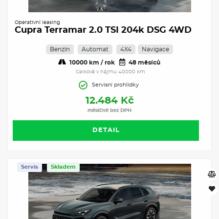
Operativní leasing
Cupra Terramar 2.0 TSI 204k DSG 4WD
Benzín
Automat
4X4
Navigace
10000 km / rok
48 měsíců
Celkově v nájmu 40000 km
Servisní prohlídky
12.484 Kč
měsíčně bez DPH
DETAIL
Servis
Skladem