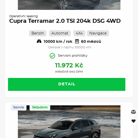
Operativní leasing
Cupra Terramar 2.0 TSI 204k DSG 4WD
Benzín
Automat
4X4
Navigace
10000 km / rok
60 měsíců
Celkově v nájmu 50000 km
Servisní prohlídky
11.972 Kč
měsíčně bez DPH
DETAIL
Servis
Skladem