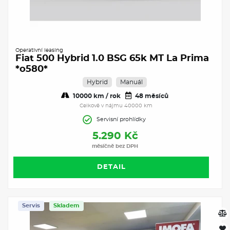
Operativní leasing
Fiat 500 Hybrid 1.0 BSG 65k MT La Prima
*o580*
Hybrid
Manuál
10000 km / rok
48 měsíců
Celkově v nájmu 40000 km
Servisní prohlídky
5.290 Kč
měsíčně bez DPH
DETAIL
Servis
Skladem