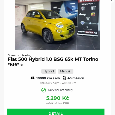
Operativní leasing
Fiat 500 Hybrid 1.0 BSG 65k MT Torino
*616* e
Hybrid
Manuál
10000 km / rok
48 měsíců
Celkově v nájmu 40000 km
Servisní prohlídky
5.290 Kč
měsíčně bez DPH
DETAIL