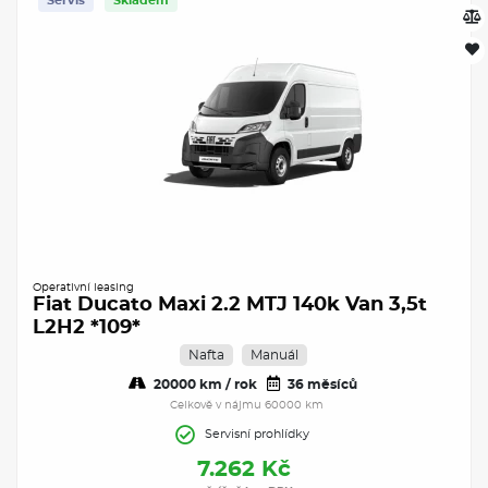
Servis
Skladem
Operativní leasing
Fiat Ducato Maxi 2.2 MTJ 140k Van 3,5t
L2H2 *109*
Nafta
Manuál
20000 km / rok
36 měsíců
Celkově v nájmu 60000 km
Servisní prohlídky
7.262 Kč