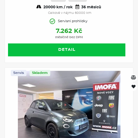
20000 km / rok
36 měsíců
Celkově v nájmu 60000 km
Servisní prohlídky
7.262 Kč
měsíčně bez DPH
DETAIL
Servis
Skladem