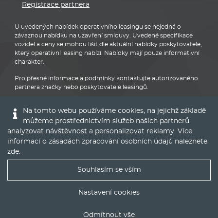
Registrace partnera
U uvedených nabídek operativního leasingu se nejedná o
závaznou nabídku na uzavření smlouvy. Uvedené specifikace
vozidel a ceny se mohou lišit dle aktuální nabídky poskytovatele,
který operativní leasing nabízí. Nabídky mají pouze informativní
charakter.
Pro přesné informace a podmínky kontaktujte autorizovaného
partnera značky nebo poskytovatele leasingů.
Na tomto webu používáme cookies, na jejichž základě
můžeme prostřednictvím služeb našich partnerů
analyzovat návštěvnost a personalizovat reklamy. Více
informací o zásadách zpracování osobních údajů naleznete
BMW
zde
.
Souhlasím se vším
Nejlepší nabídky operáku do Vašeho emailu
Nastavení cookies
© 2016 - 2022
Global Vision a.s.
|
Nastavení cookies
Odmítnout vše