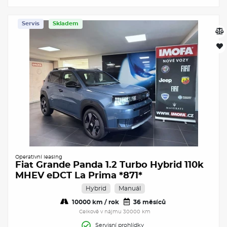
Servis
Skladem
Operativní leasing
Fiat Grande Panda 1.2 Turbo Hybrid 110k
MHEV eDCT La Prima *871*
Hybrid
Manuál
10000 km / rok
36 měsíců
Celkově v nájmu 30000 km
Servisní prohlídky