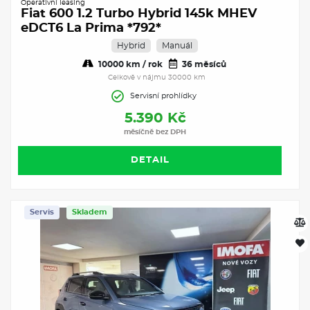
Operativní leasing
Fiat 600 1.2 Turbo Hybrid 145k MHEV
eDCT6 La Prima *792*
Hybrid
Manuál
10000 km / rok
36 měsíců
Celkově v nájmu 30000 km
Servisní prohlídky
5.390 Kč
měsíčně bez DPH
DETAIL
Servis
Skladem