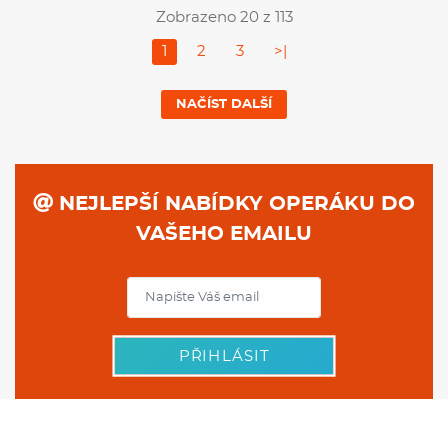
Zobrazeno 20 z 113
1
2
3
>|
NAČÍST DALŠÍ
NEJLEPŠÍ NABÍDKY OPERÁKU DO
VAŠEHO EMAILU
PŘIHLÁSIT