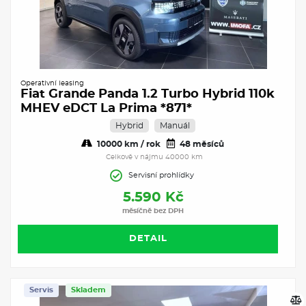
Operativní leasing
Fiat Grande Panda 1.2 Turbo Hybrid 110k
MHEV eDCT La Prima *871*
Hybrid
Manuál
10000 km / rok
48 měsíců
Celkově v nájmu 40000 km
Servisní prohlídky
5.590 Kč
měsíčně bez DPH
DETAIL
Servis
Skladem