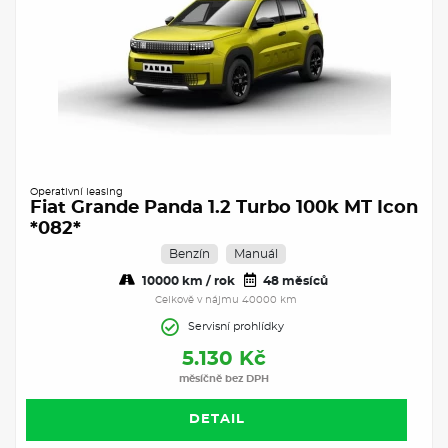
Operativní leasing
Fiat Grande Panda 1.2 Turbo 100k MT Icon
*082*
Benzín
Manuál
10000 km / rok
48 měsíců
Celkově v nájmu 40000 km
Servisní prohlídky
5.130 Kč
měsíčně bez DPH
DETAIL