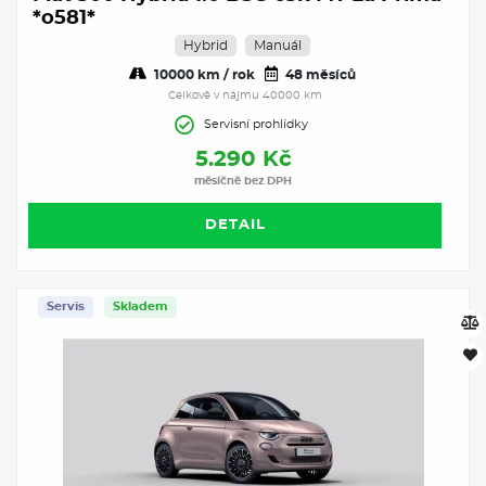
*o581*
Hybrid
Manuál
10000 km / rok
48 měsíců
Celkově v nájmu 40000 km
Servisní prohlídky
5.290 Kč
měsíčně bez DPH
DETAIL
Servis
Skladem