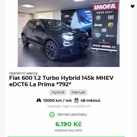
Operativní leasing
Fiat 600 1.2 Turbo Hybrid 145k MHEV
eDCT6 La Prima *792*
Hybrid
Manuál
10000 km / rok
48 měsíců
Celkově v nájmu 40000 km
Servisní prohlídky
6.190 Kč
měsíčně bez DPH