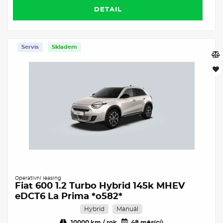
DETAIL
Servis
Skladem
Operativní leasing
Fiat 600 1.2 Turbo Hybrid 145k MHEV
eDCT6 La Prima *o582*
Hybrid
Manuál
10000 km / rok
48 měsíců