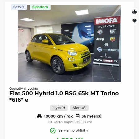
Servis
Skladem
Operativní leasing
Fiat 500 Hybrid 1.0 BSG 65k MT Torino
*616* e
Hybrid
Manuál
10000 km / rok
36 měsíců
Celkově v nájmu 30000 km
Servisní prohlídky