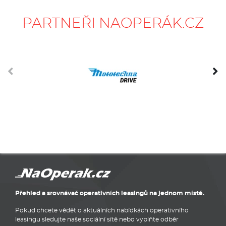
PARTNEŘI NAOPERÁK.CZ
Přehled a srovnávač operativních leasingů na jednom místě.
Pokud chcete vědět o aktuálních nabídkách operativního
leasingu sledujte naše sociální sítě nebo vyplňte odběr