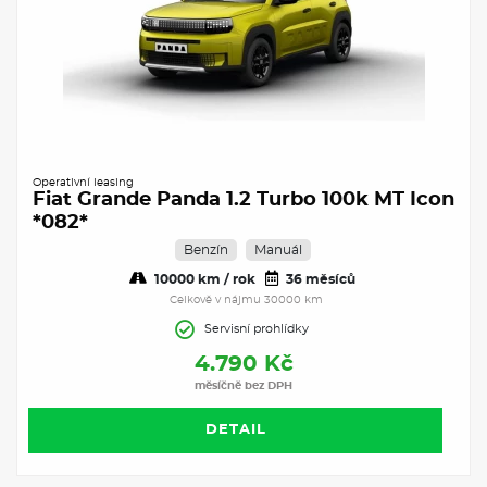
Operativní leasing
Fiat Grande Panda 1.2 Turbo 100k MT Icon
*082*
Benzín
Manuál
10000 km / rok
36 měsíců
Celkově v nájmu 30000 km
Servisní prohlídky
4.790 Kč
měsíčně bez DPH
DETAIL