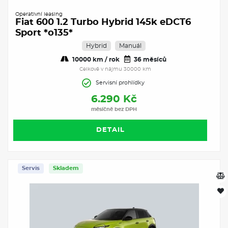
Operativní leasing
Fiat 600 1.2 Turbo Hybrid 145k eDCT6
Sport *o135*
Hybrid
Manuál
10000 km / rok
36 měsíců
Celkově v nájmu 30000 km
Servisní prohlídky
6.290 Kč
měsíčně bez DPH
DETAIL
Servis
Skladem