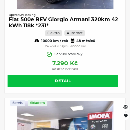
Operativní leasing
Fiat 500e BEV Giorgio Armani 320km 42
kWh 118k *231*
Elektro
Automat
10000 km / rok
48 měsíců
Celkově v nájmu 40000 km
Servisní prohlídky
7.290 Kč
měsíčně bez DPH
DETAIL
Servis
Skladem