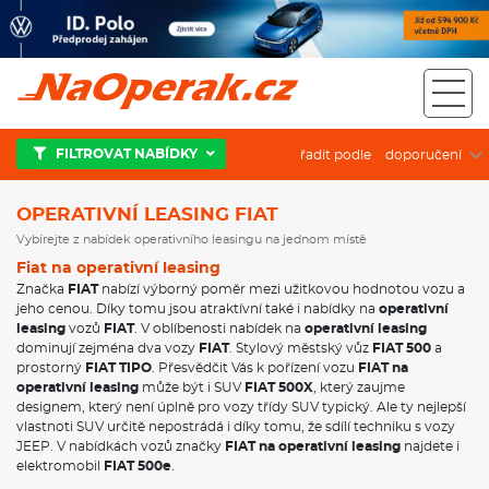
Operativní leasing Fiat
FILTROVAT NABÍDKY
řadit podle
OPERATIVNÍ LEASING FIAT
Vybírejte z nabídek operativního leasingu na jednom místě
Fiat na operativní leasing
Značka
FIAT
nabízí výborný poměr mezi užitkovou hodnotou vozu a
jeho cenou. Díky tomu jsou atraktívní také i nabídky na
operativní
leasing
vozů
FIAT
. V oblíbenosti nabídek na
operativní leasing
dominují zejména dva vozy
FIAT
. Stylový městský vůz
FIAT 500
a
prostorný
FIAT TIPO
. Přesvědčit Vás k pořízení vozu
FIAT na
operativní leasing
může být i SUV
FIAT 500X
, který zaujme
designem, který není úplně pro vozy třídy SUV typický. Ale ty nejlepší
vlastnoti SUV určitě nepostrádá i díky tomu, že sdílí techniku s vozy
JEEP. V nabídkách vozů značky
FIAT na operativní leasing
najdete i
elektromobil
FIAT 500e
.