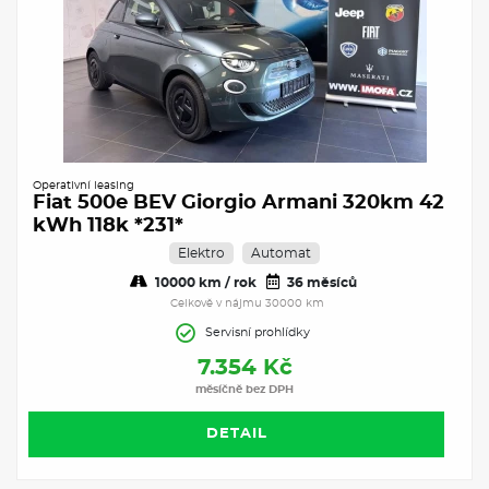
Operativní leasing
Fiat 500e BEV Giorgio Armani 320km 42
kWh 118k *231*
Elektro
Automat
10000 km / rok
36 měsíců
Celkově v nájmu 30000 km
Servisní prohlídky
7.354 Kč
měsíčně bez DPH
DETAIL