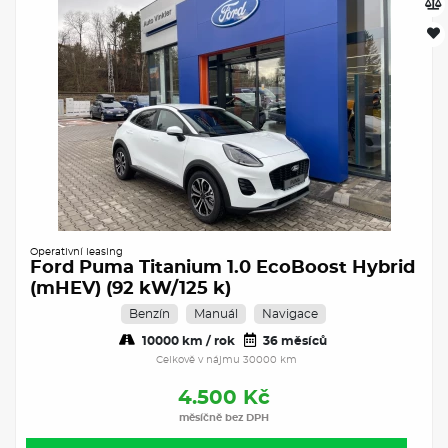
Operativní leasing
Ford Puma Titanium 1.0 EcoBoost Hybrid
(mHEV) (92 kW/125 k)
Benzín
Manuál
Navigace
10000 km / rok
36 měsíců
Celkově v nájmu 30000 km
4.500 Kč
měsíčně bez DPH