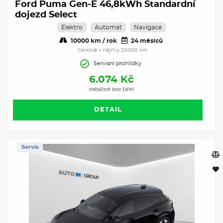
Ford Puma Gen-E 46,8kWh Standardní
dojezd Select
Elektro
Automat
Navigace
10000 km / rok
24 měsíců
Celkově v nájmu 20000 km
Servisní prohlídky
6.074 Kč
měsíčně bez DPH
DETAIL
Servis