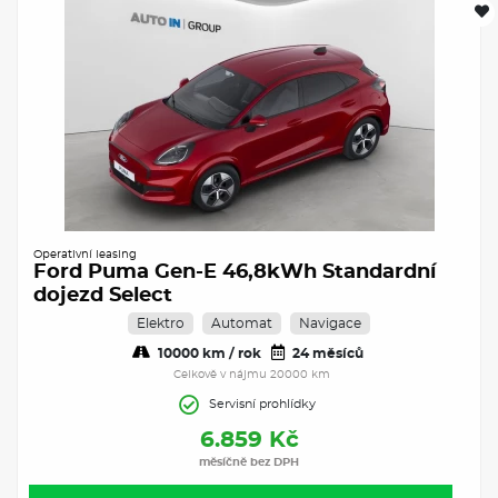
Operativní leasing
Ford Puma Gen-E 46,8kWh Standardní
dojezd Select
Elektro
Automat
Navigace
10000 km / rok
24 měsíců
Celkově v nájmu 20000 km
Servisní prohlídky
6.859 Kč
měsíčně bez DPH