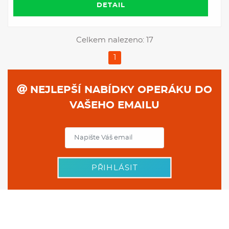
DETAIL
Celkem nalezeno: 17
1
NEJLEPŠÍ NABÍDKY OPERÁKU DO
VAŠEHO EMAILU
PŘIHLÁSIT