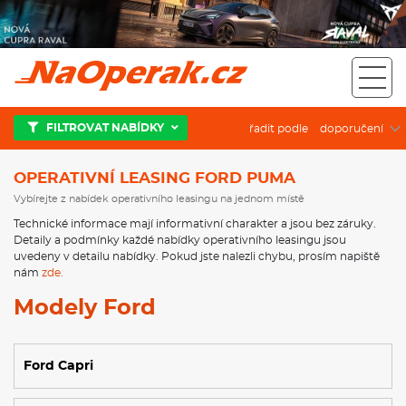
Operativní leasing Ford Puma
FILTROVAT NABÍDKY
řadit podle
OPERATIVNÍ LEASING FORD PUMA
Vybírejte z nabídek operativního leasingu na jednom místě
Technické informace mají informativní charakter a jsou bez záruky.
Detaily a podmínky každé nabídky operativního leasingu jsou
uvedeny v detailu nabídky. Pokud jste nalezli chybu, prosím napiště
nám
zde.
Modely Ford
Ford Capri