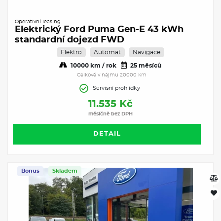
Operativní leasing
Elektrický Ford Puma Gen-E 43 kWh
standardní dojezd FWD
Elektro
Automat
Navigace
10000 km / rok
25 měsíců
Celkově v nájmu 20000 km
Servisní prohlídky
11.535 Kč
měsíčně bez DPH
DETAIL
Bonus
Skladem