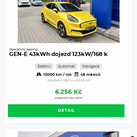
Operativní leasing
GEN-E 43kWh dojezd 123kW/168 k
Elektro
Automat
Navigace
10000 km / rok
48 měsíců
Celkově v nájmu 40000 km
6.256 Kč
měsíčně bez DPH
DETAIL