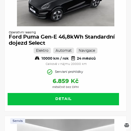
Operativní leasing
Ford Puma Gen-E 46,8kWh Standardní
dojezd Select
Elektro
Automat
Navigace
10000 km / rok
24 měsíců
Celkově v nájmu 20000 km
Servisní prohlídky
6.859 Kč
měsíčně bez DPH
DETAIL
Servis