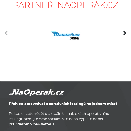
PARTNEŘI NAOPERÁK.CZ
Přehled a srovnávač operativních leasingů na jednom místě.
Pokud chcete vědět o aktuálních nabídkách operativního
leasingu sledujte naše sociální sítě nebo vyplňte odběr
pravidelného newsletteru!