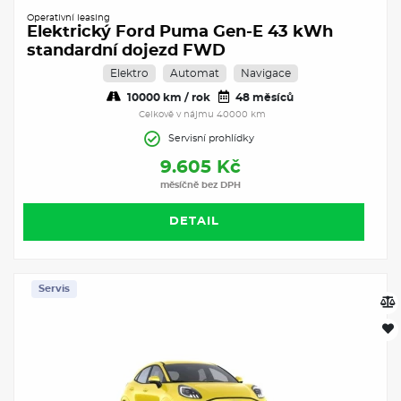
Operativní leasing
Elektrický Ford Puma Gen-E 43 kWh
standardní dojezd FWD
Elektro
Automat
Navigace
10000 km / rok
48 měsíců
Celkově v nájmu 40000 km
Servisní prohlídky
9.605 Kč
měsíčně bez DPH
DETAIL
Servis