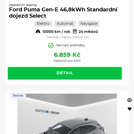
Operativní leasing
Ford Puma Gen-E 46,8kWh Standardní
dojezd Select
Elektro
Automat
Navigace
10000 km / rok
24 měsíců
Celkově v nájmu 20000 km
Servisní prohlídky
6.859 Kč
měsíčně bez DPH
DETAIL
Servis