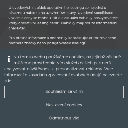
U uvedených nabídek operativního leasingu se nejedná o
závaznou nabídku na uzavření smlouvy. Uvedené specifikace
vozidel a ceny se mohou lišit dle aktuální nabídky poskytovatele,
který operativní leasing nabízí. Nabídky mají pouze informativní
charakter.
Pro přesné informace a podmínky kontaktujte autorizovaného
partnera značky nebo poskytovatele leasingů.
Na tomto webu používáme cookies, na jejichž základě
můžeme prostřednictvím služeb našich partnerů
analyzovat návštěvnost a personalizovat reklamy. Více
informací o zásadách zpracování osobních údajů naleznete
Audi
zde
.
Souhlasím se vším
Nejlepší nabídky operáku do Vašeho emailu
Nastavení cookies
© 2016 - 2022
Global Vision a.s.
|
Nastavení cookies
Odmítnout vše
Runs on
Publis CMS Framework
ODESLAT