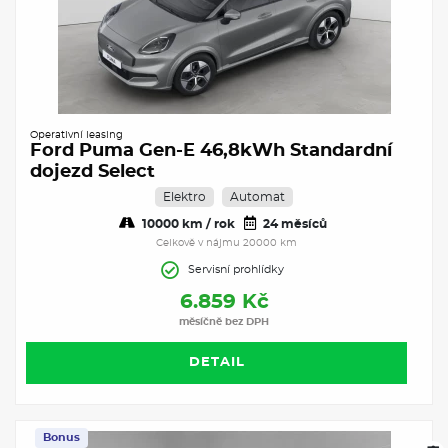
Operativní leasing
Ford Puma Gen-E 46,8kWh Standardní
dojezd Select
Elektro
Automat
10000 km / rok
24 měsíců
Celkově v nájmu 20000 km
Servisní prohlídky
6.859 Kč
měsíčně bez DPH
DETAIL
Bonus