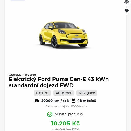
Operativní leasing
Elektrický Ford Puma Gen-E 43 kWh
standardní dojezd FWD
Elektro
Automat
Navigace
20000 km / rok
48 měsíců
Celkově v nájmu 80000 km
Servisní prohlídky
10.205 Kč
měsíčně bez DPH