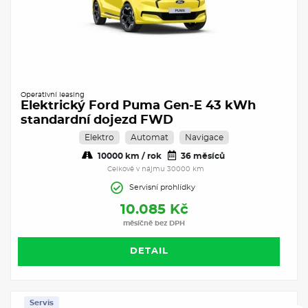
Operativní leasing
Elektrický Ford Puma Gen-E 43 kWh
standardní dojezd FWD
Elektro
Automat
Navigace
10000 km / rok
36 měsíců
Celkově v nájmu 30000 km
Servisní prohlídky
10.085 Kč
měsíčně bez DPH
DETAIL
Servis