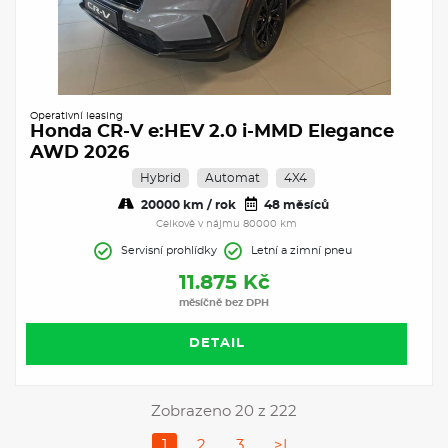
Operativní leasing
Honda CR-V e:HEV 2.0 i-MMD Elegance
AWD 2026
Hybrid
Automat
4X4
20000 km / rok
48 měsíců
Celkově v nájmu 80000 km
Servisní prohlídky
Letní a zimní pneu
11.875 Kč
měsíčně bez DPH
DETAIL
Zobrazeno 20 z 222
1
2
3
>|