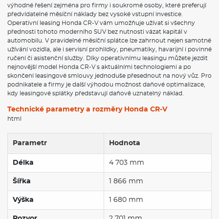
výhodné řešení zejména pro firmy i soukromé osoby, které preferují
předvídatelné měsíční náklady bez vysoké vstupní investice.
Operativní leasing Honda CR-V vám umožňuje užívat si všechny
přednosti tohoto moderního SUV bez nutnosti vázat kapitál v
automobilu. V pravidelné měsíční splátce lze zahrnout nejen samotné
užívání vozidla, ale i servisní prohlídky, pneumatiky, havarijní i povinné
ručení či asistenční služby. Díky operativnímu leasingu můžete jezdit
nejnovější model Honda CR-V s aktuálními technologiemi a po
skončení leasingové smlouvy jednoduše přesednout na nový vůz. Pro
podnikatele a firmy je další výhodou možnost daňové optimalizace,
kdy leasingové splátky představují daňově uznatelný náklad.
Technické parametry a rozměry Honda CR-V
html
Parametr
Hodnota
Délka
4 703 mm
Šířka
1 866 mm
Výška
1 680 mm
Rozvor
2 701 mm