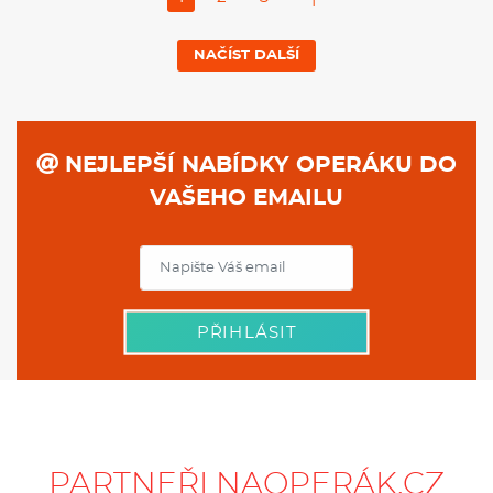
NAČÍST DALŠÍ
NEJLEPŠÍ NABÍDKY OPERÁKU DO
VAŠEHO EMAILU
PŘIHLÁSIT
PARTNEŘI NAOPERÁK.CZ