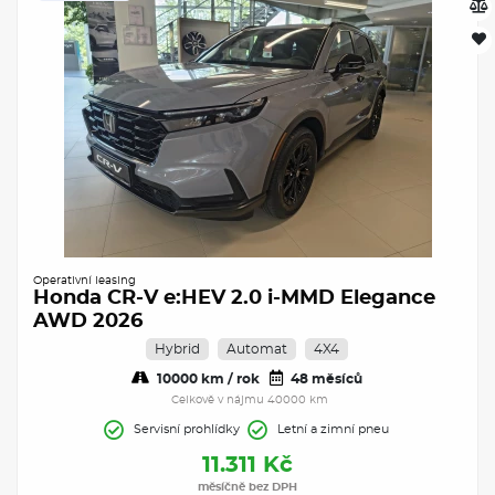
Operativní leasing
Honda CR-V e:HEV 2.0 i-MMD Elegance
AWD 2026
Hybrid
Automat
4X4
10000 km / rok
48 měsíců
Celkově v nájmu 40000 km
Servisní prohlídky
Letní a zimní pneu
11.311 Kč
měsíčně bez DPH