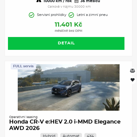
10000 km / rok
36 měsíců
Celkově v nájmu 30000 km
Servisní prohlídky
Letní a zimní pneu
11.401 Kč
měsíčně bez DPH
DETAIL
FULL servis
Operativní leasing
Honda CR-V e:HEV 2.0 i-MMD Elegance
AWD 2026
Hybrid
Automat
4X4