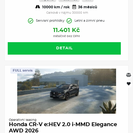
10000 km / rok
36 měsíců
Celkově v nájmu 30000 km
Servisní prohlídky
Letní a zimní pneu
11.401 Kč
měsíčně bez DPH
DETAIL
FULL servis
Operativní leasing
Honda CR-V e:HEV 2.0 i-MMD Elegance
AWD 2026