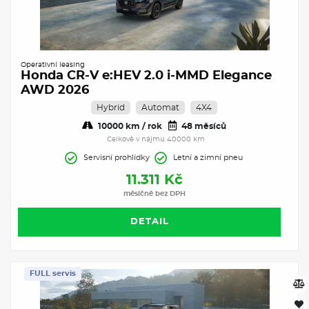
Operativní leasing
Honda CR-V e:HEV 2.0 i-MMD Elegance
AWD 2026
Hybrid
Automat
4X4
10000 km / rok
48 měsíců
Celkově v nájmu 40000 km
Servisní prohlídky
Letní a zimní pneu
11.311 Kč
měsíčně bez DPH
DETAIL
FULL servis