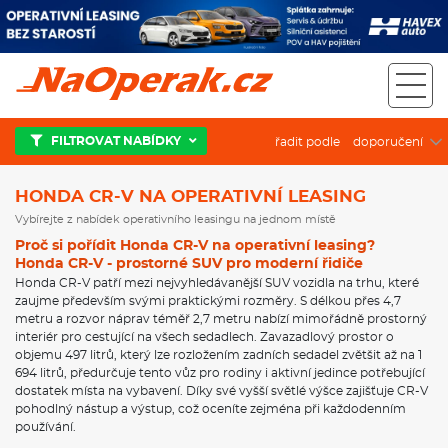
Honda CR-V na operativní leasing
FILTROVAT NABÍDKY
řadit podle
HONDA CR-V NA OPERATIVNÍ LEASING
Vybírejte z nabídek operativního leasingu na jednom místě
Proč si pořídit Honda CR-V na operativní leasing?
Honda CR-V - prostorné SUV pro moderní řidiče
Honda CR-V patří mezi nejvyhledávanější SUV vozidla na trhu, které
zaujme především svými praktickými rozměry. S délkou přes 4,7
metru a rozvor náprav téměř 2,7 metru nabízí mimořádně prostorný
interiér pro cestující na všech sedadlech. Zavazadlový prostor o
objemu 497 litrů, který lze rozložením zadních sedadel zvětšit až na 1
694 litrů, předurčuje tento vůz pro rodiny i aktivní jedince potřebující
dostatek místa na vybavení. Díky své vyšší světlé výšce zajišťuje CR-V
pohodlný nástup a výstup, což oceníte zejména při každodenním
používání.