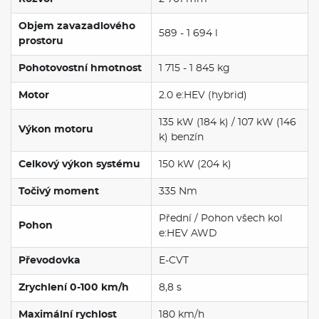
Objem zavazadlového
589 - 1 694 l
prostoru
Pohotovostní hmotnost
1 715 - 1 845 kg
Motor
2.0 e:HEV (hybrid)
135 kW (184 k) / 107 kW (146
Výkon motoru
k) benzín
Celkový výkon systému
150 kW (204 k)
Točivý moment
335 Nm
Přední / Pohon všech kol
Pohon
e:HEV AWD
Převodovka
E-CVT
Zrychlení 0-100 km/h
8,8 s
Maximální rychlost
180 km/h