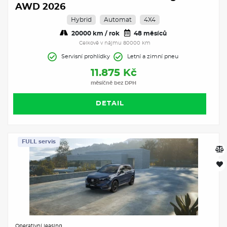
AWD 2026
Hybrid
Automat
4X4
20000 km / rok
48 měsíců
Celkově v nájmu 80000 km
Servisní prohlídky
Letní a zimní pneu
11.875 Kč
měsíčně bez DPH
DETAIL
FULL servis
Operativní leasing