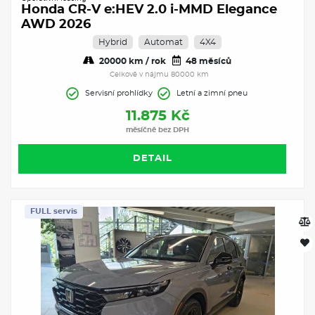
Honda CR-V e:HEV 2.0 i-MMD Elegance
AWD 2026
Hybrid
Automat
4X4
20000 km / rok
48 měsíců
Celkově v nájmu 80000 km
Servisní prohlídky
Letní a zimní pneu
11.875 Kč
měsíčně bez DPH
DETAIL
FULL servis