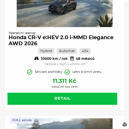
Operativní leasing
Honda CR-V e:HEV 2.0 i-MMD Elegance
AWD 2026
Hybrid
Automat
4X4
10000 km / rok
48 měsíců
Celkově v nájmu 40000 km
Servisní prohlídky
Letní a zimní pneu
11.311 Kč
měsíčně bez DPH
DETAIL
FULL servis