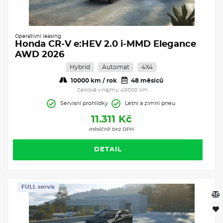
Operativní leasing
Honda CR-V e:HEV 2.0 i-MMD Elegance
AWD 2026
Hybrid
Automat
4X4
10000 km / rok
48 měsíců
Celkově v nájmu 40000 km
Servisní prohlídky
Letní a zimní pneu
11.311 Kč
měsíčně bez DPH
DETAIL
FULL servis