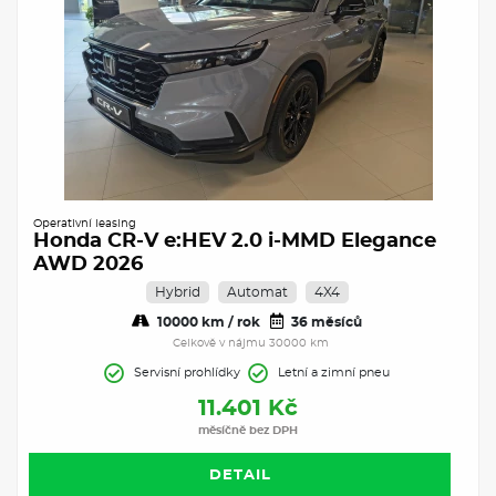
Operativní leasing
Honda CR-V e:HEV 2.0 i-MMD Elegance
AWD 2026
Hybrid
Automat
4X4
10000 km / rok
36 měsíců
Celkově v nájmu 30000 km
Servisní prohlídky
Letní a zimní pneu
11.401 Kč
měsíčně bez DPH
DETAIL