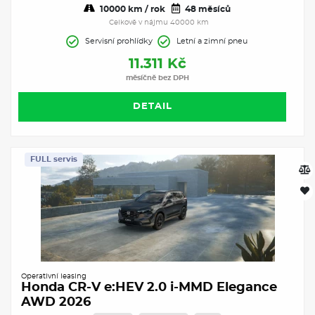
10000 km / rok
48 měsíců
Celkově v nájmu 40000 km
Servisní prohlídky
Letní a zimní pneu
11.311 Kč
měsíčně bez DPH
DETAIL
FULL servis
Operativní leasing
Honda CR-V e:HEV 2.0 i-MMD Elegance
AWD 2026