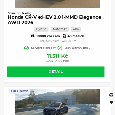
Operativní leasing
Honda CR-V e:HEV 2.0 i-MMD Elegance
AWD 2026
Hybrid
Automat
4X4
10000 km / rok
48 měsíců
Celkově v nájmu 40000 km
Servisní prohlídky
Letní a zimní pneu
11.311 Kč
měsíčně bez DPH
DETAIL
FULL servis