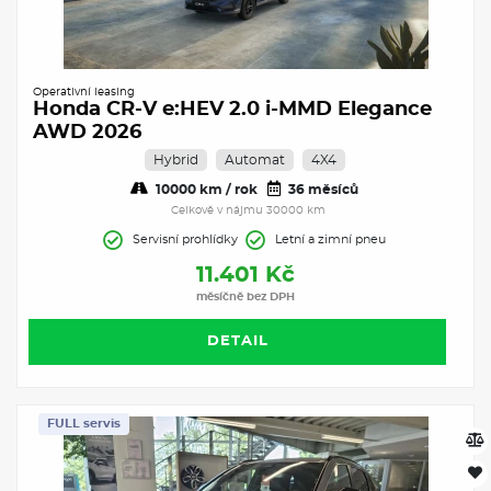
Operativní leasing
Honda CR-V e:HEV 2.0 i-MMD Elegance
AWD 2026
Hybrid
Automat
4X4
10000 km / rok
36 měsíců
Celkově v nájmu 30000 km
Servisní prohlídky
Letní a zimní pneu
11.401 Kč
měsíčně bez DPH
DETAIL
FULL servis