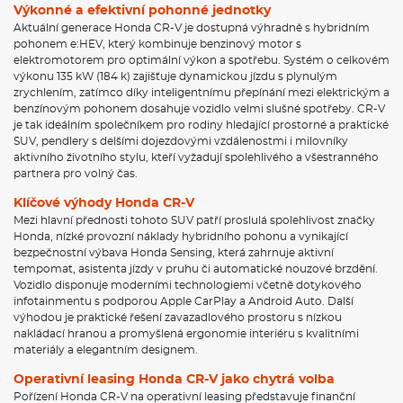
Výkonné a efektivní pohonné jednotky
Aktuální generace Honda CR-V je dostupná výhradně s hybridním
pohonem e:HEV, který kombinuje benzinový motor s
elektromotorem pro optimální výkon a spotřebu. Systém o celkovém
výkonu 135 kW (184 k) zajišťuje dynamickou jízdu s plynulým
zrychlením, zatímco díky inteligentnímu přepínání mezi elektrickým a
benzínovým pohonem dosahuje vozidlo velmi slušné spotřeby. CR-V
je tak ideálním společníkem pro rodiny hledající prostorné a praktické
SUV, pendlery s delšími dojezdovými vzdálenostmi i milovníky
aktivního životního stylu, kteří vyžadují spolehlivého a všestranného
partnera pro volný čas.
Klíčové výhody Honda CR-V
Mezi hlavní přednosti tohoto SUV patří proslulá spolehlivost značky
Honda, nízké provozní náklady hybridního pohonu a vynikající
bezpečnostní výbava Honda Sensing, která zahrnuje aktivní
tempomat, asistenta jízdy v pruhu či automatické nouzové brzdění.
Vozidlo disponuje moderními technologiemi včetně dotykového
infotainmentu s podporou Apple CarPlay a Android Auto. Další
výhodou je praktické řešení zavazadlového prostoru s nízkou
nakládací hranou a promyšlená ergonomie interiéru s kvalitními
materiály a elegantním designem.
Operativní leasing Honda CR-V jako chytrá volba
Pořízení Honda CR-V na operativní leasing představuje finanční