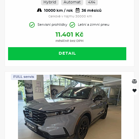
Hybrid
Automat
4X4
10000 km / rok
36 měsíců
Celkově v nájmu 30000 km
Servisní prohlídky
Letní a zimní pneu
11.401 Kč
měsíčně bez DPH
DETAIL
FULL servis