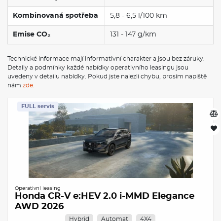
Kombinovaná spotřeba
5,8 - 6,5 l/100 km
Emise CO₂
131 - 147 g/km
Technické informace mají informativní charakter a jsou bez záruky.
Detaily a podmínky každé nabídky operativního leasingu jsou
uvedeny v detailu nabídky. Pokud jste nalezli chybu, prosím napiště
nám
zde.
FULL servis
Operativní leasing
Honda CR-V e:HEV 2.0 i-MMD Elegance
AWD 2026
Hybrid
Automat
4X4