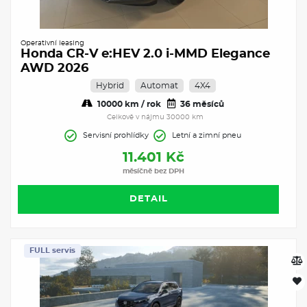
Operativní leasing
Honda CR-V e:HEV 2.0 i-MMD Elegance
AWD 2026
Hybrid
Automat
4X4
10000 km / rok
36 měsíců
Celkově v nájmu 30000 km
Servisní prohlídky
Letní a zimní pneu
11.401 Kč
měsíčně bez DPH
DETAIL
FULL servis