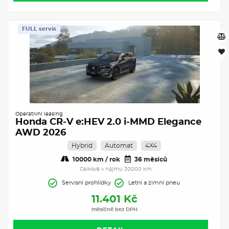
FULL servis
Operativní leasing
Honda CR-V e:HEV 2.0 i-MMD Elegance
AWD 2026
Hybrid
Automat
4X4
10000 km / rok
36 měsíců
Celkově v nájmu 30000 km
Servisní prohlídky
Letní a zimní pneu
11.401 Kč
měsíčně bez DPH