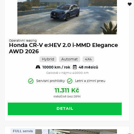
Operativní leasing
Honda CR-V e:HEV 2.0 i-MMD Elegance
AWD 2026
Hybrid
Automat
4X4
10000 km / rok
48 měsíců
Celkově v nájmu 40000 km
Servisní prohlídky
Letní a zimní pneu
11.311 Kč
měsíčně bez DPH
DETAIL
FULL servis