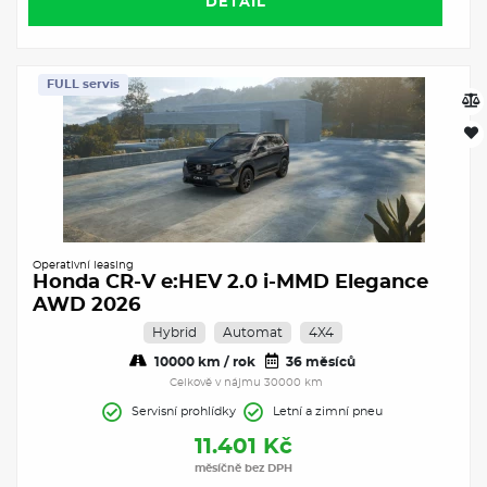
DETAIL
FULL servis
Operativní leasing
Honda CR-V e:HEV 2.0 i-MMD Elegance
AWD 2026
Hybrid
Automat
4X4
10000 km / rok
36 měsíců
Celkově v nájmu 30000 km
Servisní prohlídky
Letní a zimní pneu
11.401 Kč
měsíčně bez DPH