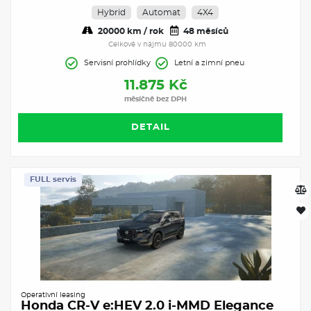
Hybrid
Automat
4X4
20000 km / rok
48 měsíců
Celkově v nájmu 80000 km
Servisní prohlídky
Letní a zimní pneu
11.875 Kč
měsíčně bez DPH
DETAIL
FULL servis
Operativní leasing
Honda CR-V e:HEV 2.0 i-MMD Elegance