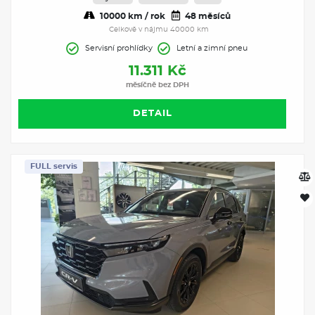
10000 km / rok
48 měsíců
Celkově v nájmu 40000 km
Servisní prohlídky
Letní a zimní pneu
11.311 Kč
měsíčně bez DPH
DETAIL
FULL servis