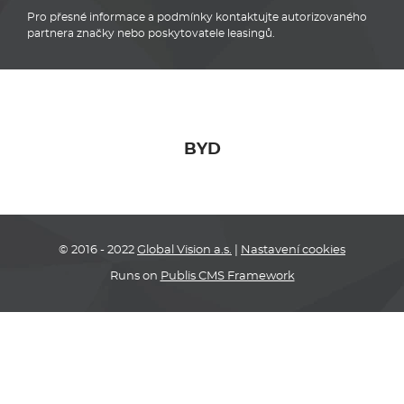
Pro přesné informace a podmínky kontaktujte autorizovaného
partnera značky nebo poskytovatele leasingů.
BYD
© 2016 - 2022
Global Vision a.s.
|
Nastavení cookies
Runs on
Publis CMS Framework