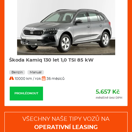
Škoda Kamiq 130 let 1,0 TSI 85 kW
Benzín
Manuál
10000 km / rok
36 měsíců
5.657 Kč
PROHLÉDNOUT
měsíčně bez DPH
VŠECHNY NAŠE TIPY VOZŮ NA
OPERATIVNÍ LEASING