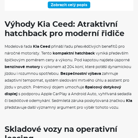
U variant operativního leasingu bez neomezeného
nájezdu se účtují servisní příplatky při překročení
Zobrazit celý popis
stanovených ročních limitů (nad 20 000 km / nad 30
000 km ročně).
Podrobnosti o servisních příplatcích vám sdělíme na
Výhody Kia Ceed: Atraktivní
základě vaší poptávky a očekávaného ročního
nájezdu.
hatchback pro moderní řidiče
Krytí poškození do 10 000 Kč
Value - Možnost vrátit nebo vyměnit auto již po 6
měsících
Modelová řada
Kia Ceed
přináší řadu přesvědčivých benefitů pro
POPIS VOZU, SPECIFIKACE A VÝBAVA:
náročné motoristy. Tento
kompaktní hatchback
vyniká především
špičkovým poměrem ceny a výkonu. Pod kapotou najdete úsporné
Tempomat
benzínové motory
s výkonem až 204 koní, které potěší dynamickou
Jízda v pruzích
jízdou i rozumnou spotřebou.
Bezpečnostní výbava
zahrnuje
Full LED světlomety
adaptivní tempomat, systém sledování mrtvého úhlu a asistent pro
Zadní parkovací senzory
jízdu v pruzích. Prémiový dojem umocňuje
8palcový dotykový
Zadní parkovací kamera
displej
Vyhřívané zadní sklo
s podporou Apple CarPlay a Android Auto, vyhřívaná sedadla
Vyhřívané přední sedadla a volant
či bezklíčové odemykání. Sedmiletá záruka poskytovaná značkou
Kia
Bluetooth handsfree
představuje další významný argument pro výběr tohoto vozu.
Navigace
KIA CEED - MODERNÍ HATCHBACK PRO
KAŽDODENNÍ JÍZDU
Skladové vozy na operativní
Kia Ceed
představuje atraktivní volbu v segmentu kompaktních