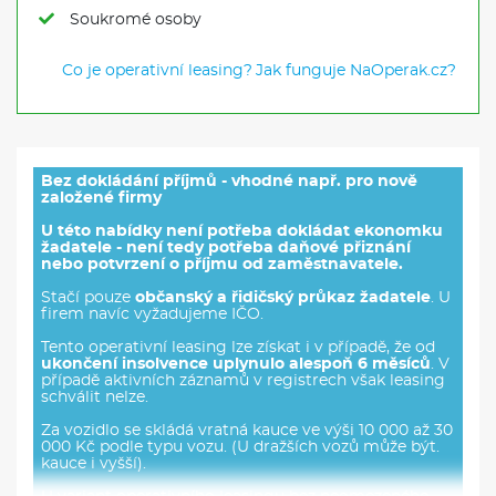
Soukromé osoby
Co je operativní leasing?
Jak funguje NaOperak.cz?
Bez dokládání příjmů - vhodné např. pro nově
založené firmy
U této nabídky není potřeba dokládat ekonomku
žadatele - není tedy potřeba daňové přiznání
nebo potvrzení o příjmu od zaměstnavatele.
Stačí pouze
občanský a řidičský průkaz žadatele
. U
firem navíc vyžadujeme IČO.
Tento operativní leasing lze získat i v případě, že od
ukončení insolvence uplynulo alespoň 6 měsíců
. V
případě aktivních záznamů v registrech však leasing
schválit nelze.
Za vozidlo se skládá vratná kauce ve výši 10 000 až 30
000 Kč podle typu vozu. (U dražších vozů může být.
kauce i vyšší).