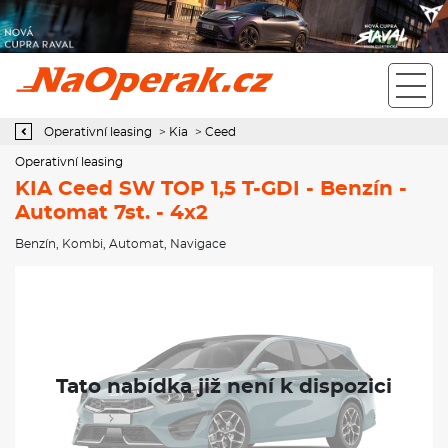
Operativní leasing KIA Ceed SW TOP 1,5 T-GDI - Benzín - Automat
7st. - 4x2
Operativní leasing
>
Kia
>
Ceed
Operativní leasing
KIA Ceed SW TOP 1,5 T-GDI - Benzín -
Automat 7st. - 4x2
Benzín
,
Kombi
,
Automat
,
Navigace