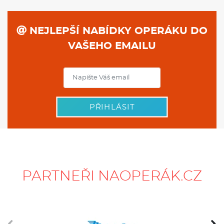
NEJLEPŠÍ NABÍDKY OPERÁKU DO
VAŠEHO EMAILU
PŘIHLÁSIT
PARTNEŘI NAOPERÁK.CZ