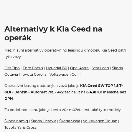
Alternativy k Kia Ceed na
operák
Mezi hlavní alternativy operativního leasingu k modelu Kia Ceed patří
tyto vozy:
Fiat Tipo
|
Ford Focus
|
Hyundai i30
|
Opel Astra
|
Seat Leon
|
Škoda
Octavia
|
Toyota Corolla
|
Volkswagen Golf
|
Operativní leasing obdobných vozů jako je
KIA Ceed SW TOP 1,5 T-
GDI - Benzín - Automat 7st. - 4x2
začíná již na
6.438
Kč měsíčně bez
DPH
.
Za podobnou cenu jako je tento vůz můžete mít také tyto modely:
Škoda Kamiq
|
Škoda Octavia
|
Škoda Scala
|
Volkswagen Tiguan
|
Toyota Yaris Cross
|