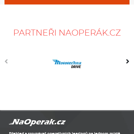
PARTNEŘI NAOPERÁK.CZ
Přehled a srovnávač operativních leasingů na jednom místě.