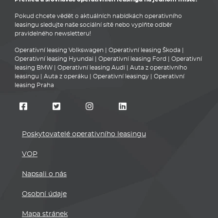
Pokud chcete vědět o aktuálních nabídkách operativního
leasingu sledujte naše sociální sítě nebo vyplňte odběr
pravidelného newsletteru!
Operativní leasing Volkswagen
|
Operativní leasing Škoda
|
Operativní leasing Hyundai
|
Operativní leasing Ford
|
Operativní
leasing BMW
|
Operativní leasing Audi
|
Auta z operativního
leasingu
|
Auta z operáku
|
Operativní leasingy
|
Operativní
leasing Praha
Poskytovatelé operativního leasingu
VOP
Napsali o nás
Osobní údaje
Mapa stránek