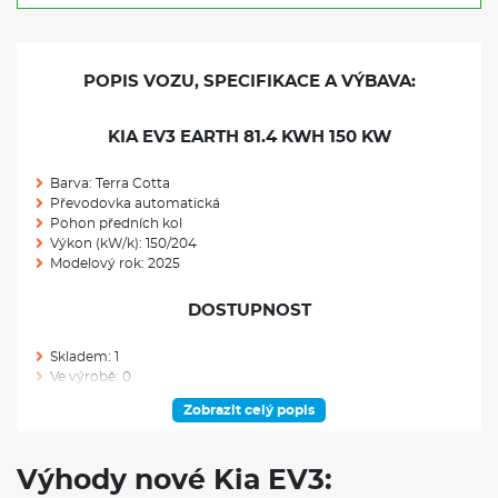
POPIS VOZU, SPECIFIKACE A VÝBAVA:
KIA EV3 EARTH 81.4 KWH 150 KW
Barva: Terra Cotta
Převodovka automatická
Pohon předních kol
Výkon (kW/k): 150/204
Modelový rok: 2025
DOSTUPNOST
Skladem: 1
Ve výrobě: 0
Zobrazit celý popis
VÝBAVA VOZU
Zadní světlomety LED
Výhody nové Kia EV3:
Pokročilý adaptivní tempomat (SCC 2) + Stop&Go