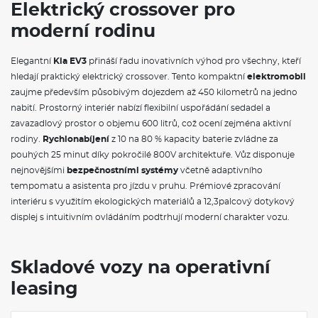
Elektrický crossover pro
Elektronický stabilizační systém ESC
Airbag řidiče a spolujezdce (s možností deaktivace)
moderní rodinu
Solární čelní a přední boční skla
Systém monitorování stavu řidiče pomocí kamery v interiéru
vozidla (ICC-D)
Elegantní
Kia EV3
přináší řadu inovativních výhod pro všechny, kteří
Elektrické ovládání předních a zadních oken
hledají praktický elektrický crossover. Tento kompaktní
elektromobil
Asistent pro jízdu na dálnici HDA
zaujme především působivým dojezdem až 450 kilometrů na jedno
Asistent pro rozjezd do kopce HAC
nabití. Prostorný interiér nabízí flexibilní uspořádání sedadel a
Indikace nezapnutých pásů
USB nabíjecí porty, 2x v palubní desce, 1x v sedadle řidiče, 1x v
zavazadlový prostor o objemu 600 litrů, což ocení zejména aktivní
sedadle spolujezdce
rodiny.
Rychlonabíjení
z 10 na 80 % kapacity baterie zvládne za
5" displej na ovládání klimatizace
pouhých 25 minut díky pokročilé 800V architektuře. Vůz disponuje
Rozdělovač brzdného tlaku EBD
nejnovějšími
bezpečnostními systémy
včetně adaptivního
Výškově stavitelné sedadlo řidiče a spolujezdce
tempomatu a asistenta pro jízdu v pruhu. Prémiové zpracování
Hlavní světlomety Full LED s automatickým přepínáním
dálkových světlometů + denní svícení LED
interiéru s využitím ekologických materiálů a 12,3palcový dotykový
17" hliníkové disky kol s pneumatikami 215/60
displej s intuitivním ovládáním podtrhují moderní charakter vozu.
Digital key - umožňuje zamknout a odemknout vozidlo
Bezklíčový vstup Smart Key, startovací tlačítko a centrální
zamykání s dálkovým ovládáním
Skladové vozy na operativní
SOS tlačítko pro systém eCall
Zatmavená skla zadních a pátých dveří
leasing
Loketní opěrka předních sedadel
Antiblokovací systém ABS
Zadní parkovací senzory