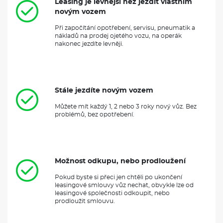
Leasing je levnější než jezdit vlastním
novým vozem
Při započítání opotřebení, servisu, pneumatik a
nákladů na prodej ojetého vozu, na operák
nakonec jezdíte levněji.
Stále jezdíte novým vozem
Můžete mít každý 1, 2 nebo 3 roky nový vůz. Bez
problémů, bez opotřebení.
Možnost odkupu, nebo prodloužení
Pokud byste si přeci jen chtěli po ukončení
leasingové smlouvy vůz nechat, obvykle lze od
leasingové společnosti odkoupit, nebo
prodloužit smlouvu.