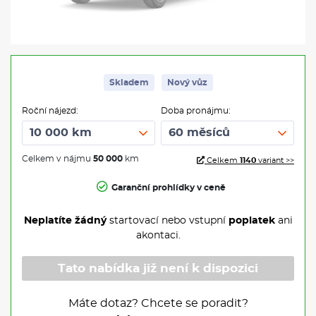
Skladem
Nový vůz
Roční nájezd:
Doba pronájmu:
Celkem v nájmu
50 000
km
Celkem
1140
variant >>
Garanční prohlídky v ceně
Neplatíte žádný
startovací nebo vstupní
poplatek
ani
akontaci.
Tato nabídka již není k dispozici
Máte dotaz? Chcete se poradit?