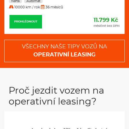
Nafta
Automat
10000 km / rok
36 měsíců
11.799 Kč
PROHLÉDNOUT
měsíčně bez DPH
VŠECHNY NAŠE TIPY VOZŮ NA
OPERATIVNÍ LEASING
Proč jezdit vozem na
operativní leasing?