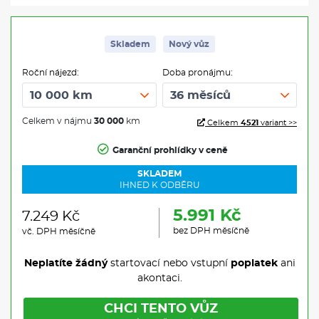
Skladem
Nový vůz
Roční nájezd:
Doba pronájmu:
Celkem v nájmu
30 000
km
Celkem
4521
variant >>
Garanční prohlídky v ceně
SKLADEM
IHNED K ODBĚRU
5.991 Kč
7.249 Kč
bez DPH měsíčně
vč. DPH měsíčně
Neplatíte žádný
startovací nebo vstupní
poplatek
ani
akontaci.
CHCI TENTO VŮZ