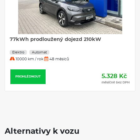
POJIŠTĚNÍ
Povinné ručení
Havarijní pojištění se spoluúčastí 10%
Pojištění skel
VÝBAVA:
77kWh prodloužený dojezd 210kW
Klimatizace
Elektro
Automat
Navigace
10000 km / rok
48 měsíců
5.328 Kč
PROHLÉDNOUT
měsíčně bez DPH
Alternativy k vozu