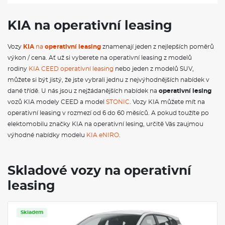
VÝBAVA VOZU
KIA na operativní leasing
Ukotvení dětské sedačky ISOFIX na krajních sedadlech 2. řady
Volič jízdních režimů
Vozy
KIA
na
operativní leasing
znamenají jeden z nejlepších poměrů
Umělou BIO kůží potažený volant
výkon / cena. Ať už si vyberete na operativní leasing z modelů
Ochranné lemy blatníků a prahů černé
Držák nápojů
rodiny
KIA CEED operativní leasing
nebo jeden z modelů SUV,
Bluetooth handsfree
můžete si být jistý, že jste vybrali jednu z nejvýhodnějších nabídek v
Systém ROA (upozornění na přítomnost osob vzadu)
dané třídě. U nás jsou z nejžádanějších nabídek na
operativní lesing
Čalounění sedadel látka
vozů KIA modely CEED a model
STONIC
. Vozy KIA můžete mít na
Vnější zpětná zrcátka - vyhřívaná, el. ovládaná a sklopná s LED
blikači, v barvě karoserie
operativní leasing v rozmezí od 6 do 60 měsíců. A pokud toužíte po
12" digitální LCD displej s integrovaným 4" displejem
elektomobilu značky KIA na operativní lesing, určitě Vás zaujmou
Supervision
výhodné nabídky modelu
KIA eNIRO
.
Systém autonomního nouzového brzdění (FCA) -
auto/chodec/cyklista
Brzdový asistent BAS
Automatické přepínání dálkových světlometů (HBA)
Skladové vozy na operativní
Příprava pro tažné zařízení
leasing
Pokročilý adaptivní tempomat (SCC 2) + Stop&Go
Asistent následování v jízdním pruhu (LFA)
Podélné střešní ližiny
SOS tlačítko pro systém eCall
Skladem
Ovládání audio systému na volantu