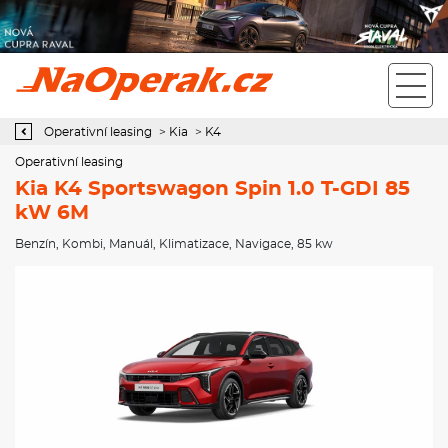
Operativní leasing Kia K4 Sportswagon Spin 1.0 T-GDI 85 kW 6M
Operativní leasing
>
Kia
>
K4
Operativní leasing
Kia K4 Sportswagon Spin 1.0 T-GDI 85
kW 6M
Benzín
,
Kombi
,
Manuál
,
Klimatizace
,
Navigace
, 85 kw