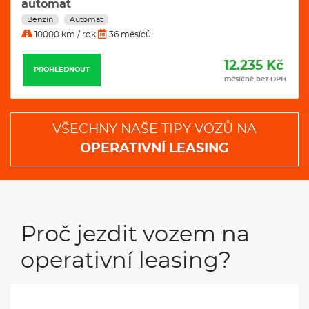
automat
Benzín
Automat
10000 km / rok
36 měsíců
12.235 Kč
PROHLÉDNOUT
měsíčně bez DPH
VŠECHNY NAŠE TIPY VOZŮ NA
OPERATIVNÍ LEASING
Proč jezdit vozem na
operativní leasing?