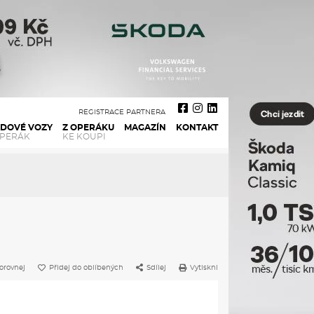
REGISTRACE PARTNERA
ADOVÉ VOZY
Z OPERÁKU
MAGAZÍN
KONTAKT
OPERÁK
KE KOUPI
orovnej
Přidej do oblíbených
Sdílej
Vytiskni