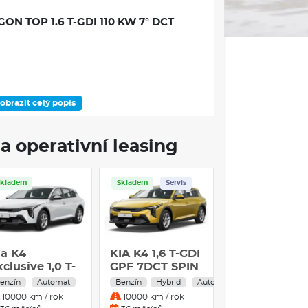
N TOP 1.6 T-GDI 110 KW 7° DCT
obrazit celý popis
DOSTUPNOST
a operativní leasing
Skladem
Skladem
Servis
Skladem
Servis
VÝBAVA VOZU
ia K4
KIA K4 1,6 T-GDI
KIA K4 1,0 T-
e, Kia Connected Services, Kia Connect, DAB,
clusive 1,0 T-
GPF 7DCT SPIN
GPF 6MT
idiče
DI GPF
COMFORT
enzín
Automat
Benzín
Hybrid
Automat
Benzín
Manuál
10000 km / rok
10000 km / rok
30000 km / rok
artovací tlačítko a centrální zamykání s