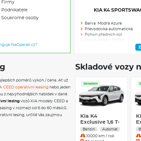
Firmy
Podnikatele
KIA K4 SPORTSWAGO
Soukromé osoby
Barva: Modrá Azure
Převodovka automatická
Pohon předních kol
Výkon (kW/k): 110/150
unguje NaOperak.cz?
Modelový rok: 2026
Z
ng
Skladové vozy n
Skladem: 3
Ve výrobě: 0
jlepších poměrů výkon / cena. Ať už
Skladem
A CEED operativní leasing
nebo jeden
ednu z nejvýhodnějších nabídek v dané
ivní lesing
vozů KIA modely CEED a
IN KEY imobilizer
leasing v rozmezí od 6 do 60 měsíců.
Maska chladiče černá
ativní lesing, určitě Vás zaujmou
Kia K4
K
12,3" integrovaná GPS navigac
Exclusive 1,6 T-
Android Auto/Apple CarPlay
Ex
Elektricky stavitelné sedadlo ř
GDI GPF
G
Benzín
Automat
B
Přední parkovací senzory
10000 km / rok
Bezklíčový vstup Smart Key, st