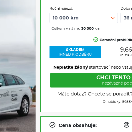
Roční nájezd:
Doba 
Celkem v nájmu
30 000
km
Garanční prohlíd
9.6
SKLADEM
IHNED K ODBĚRU
vč. DP
Neplatíte žádný
startovací nebo vstu
CHCI TENTO
nezávazně pop
Máte dotaz? Chcete se poradit
ID nabídky: 5658
Cena obsahuje: