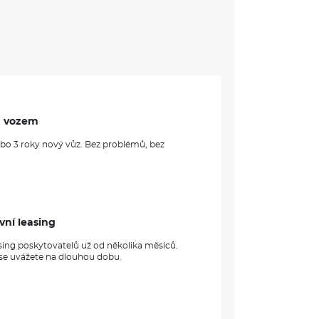
astí 10%
VÝBAVA:
m vozem
ebo 3 roky nový vůz. Bez problémů, bez
vní leasing
sing poskytovatelů už od několika měsíců.
 se uvážete na dlouhou dobu.