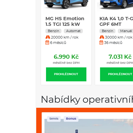
MG HS Emotion
KIA K4 1,0 T-
1.5 TGI 125 kW
GPF 6MT
7AT 4x2
COMFORT
Benzín
Automat
Benzín
Manuál
20000 km / rok
30000 km / rok
6 měsíců
36 měsíců
6.990 Kč
7.031 Kč
měsíčně bez DPH
měsíčně bez DP
PROHLÉDNOUT
PROHLÉDNOUT
Nabídky operativní
Servis
Bonus