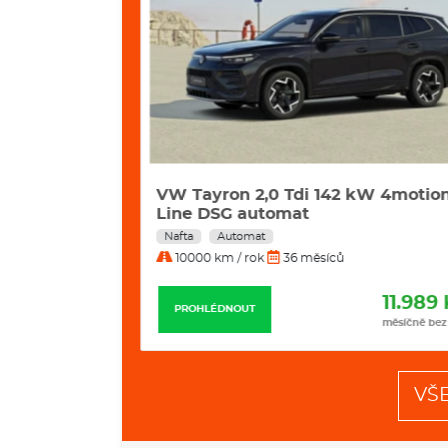
Gdi Hev
VW Tayron 2,0 Tdi 142 kW 4motion
Line DSG automat
Nafta
Automat
10000 km / rok
36 měsíců
11.877 Kč
11.989 
PROHLÉDNOUT
měsíčně bez DPH
měsíčně bez
VŠ