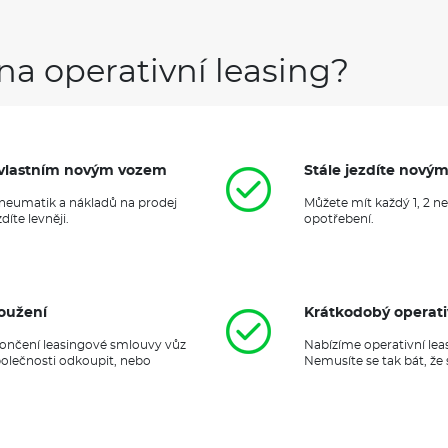
Havarijní pojištění se spoluúč
Pojištění skel
na operativní leasing?
Klimatizace
Navigace
it vlastním novým vozem
Stále jezdíte nový
 pneumatik a nákladů na prodej
Můžete mít každý 1, 2 n
íte levněji.
opotřebení.
oužení
Krátkodobý operati
ukončení leasingové smlouvy vůz
Nabízíme operativní lea
polečnosti odkoupit, nebo
Nemusíte se tak bát, že