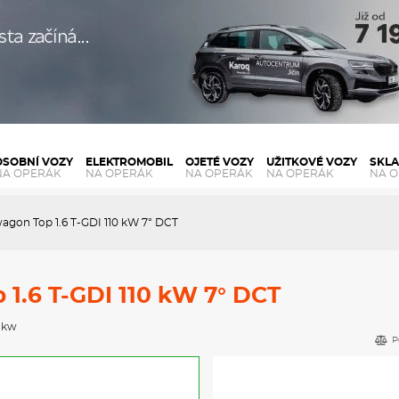
OSOBNÍ VOZY
ELEKTROMOBIL
OJETÉ VOZY
UŽITKOVÉ VOZY
SKL
NA OPERÁK
NA OPERÁK
NA OPERÁK
NA OPERÁK
NA 
agon Top 1.6 T-GDI 110 kW 7° DCT
 1.6 T-GDI 110 kW 7° DCT
0 kw
P