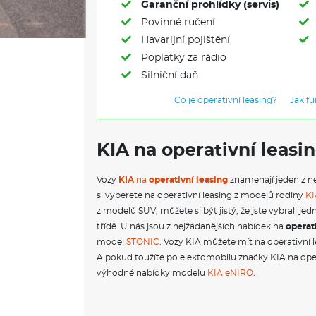
Garanční prohlídky (servis)
Povinné ručení
Havarijní pojištění
Poplatky za rádio
Silniční daň
Co je operativní leasing?
Jak f
KIA na operativní leasi
Vozy
KIA
na
operativní leasing
znamenají jeden z ne
si vyberete na operativní leasing z modelů rodiny
KI
z modelů SUV, můžete si být jistý, že jste vybrali j
třídě. U nás jsou z nejžádanějších nabídek na
operat
model
STONIC
. Vozy KIA můžete mít na operativní 
A pokud toužíte po elektomobilu značky KIA na oper
výhodné nabídky modelu
KIA eNIRO
.