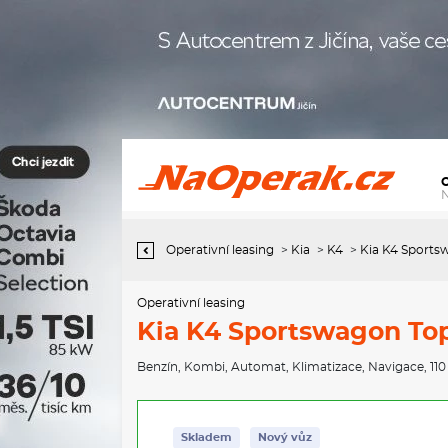
Operativní leasing Kia K4 Sportswagon Top 1.6 T-GDI 110 kW 7°
DCT
Operativní leasing
>
Kia
>
K4
>
Kia K4 Sportsw
Operativní leasing
Kia K4 Sportswagon Top
Benzín
,
Kombi
,
Automat
,
Klimatizace
,
Navigace
, 11
Skladem
Nový vůz