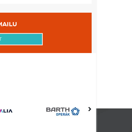
 VAŠEHO EMAILU
T