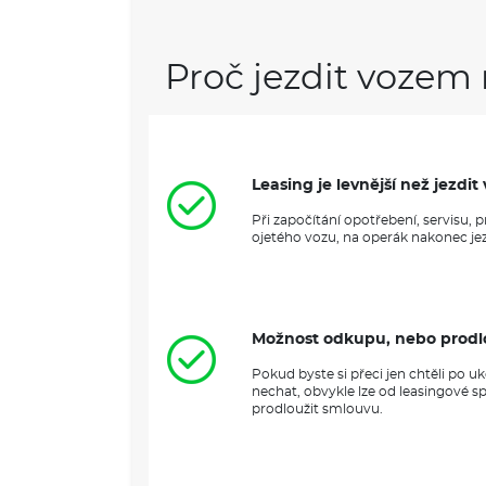
Proč jezdit vozem 
Leasing je levnější než jezd
Při započítání opotřebení, servisu,
ojetého vozu, na operák nakonec jezd
Možnost odkupu, nebo prodl
Pokud byste si přeci jen chtěli po 
nechat, obvykle lze od leasingové s
prodloužit smlouvu.