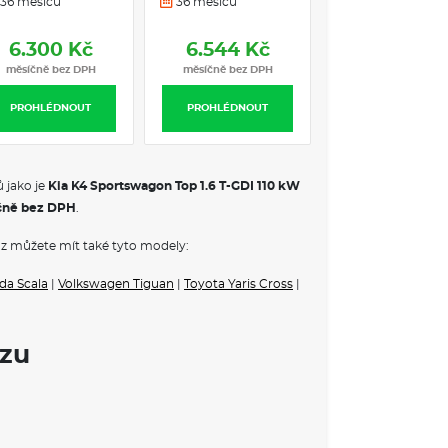
36 měsíců
36 měsíců
36 měsíců
řítomnost osob vzadu)
6.300 Kč
6.544 Kč
7.031 Kč
m pruhu (LFA)
měsíčně bez DPH
měsíčně bez DPH
měsíčně bez DP
tém ESC
PROHLÉDNOUT
PROHLÉDNOUT
PROHLÉDNOUT
ahů černé
 jako je
Kia K4 Sportswagon Top 1.6 T-GDI 110 kW
čně bez DPH
.
rcátko
matizace
z můžete mít také tyto modely:
lefonů (Qi)
da Scala
|
Volkswagen Tiguan
|
Toyota Yaris Cross
|
diče pomocí kamery v interiéru vozidla (ICC-D)
lu s asistentem pro zamezení zadním kolizím
ozu
ých dveří
tředového tunelu
ná, el. ovládaná a sklopná s LED blikači, v barvě