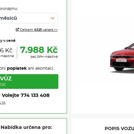
pronájmu:
Celkem
4521
variant >>
ky v ceně
7.988 Kč
66 Kč
H měsíčně
bez DPH měsíčně
pní
poplatek
ani akontaci.
 VŮZ
tat
?
Volejte
774 133 408
426
Nabídka určena pro:
POPIS VOZU