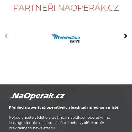
PARTNEŘI NAOPERÁK.CZ
Přehled a srovnávač operativních leasingů na jednom místě.
Pokud chcete vědět o aktuálních nabídkách operativního
leasingu sledujte naše sociální sítě nebo vyplňte odběr
pravidelného newsletteru!