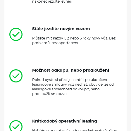
nakonec jezdíte levněji.
Stále jezdíte novým vozem
Můžete mít každý 1, 2 nebo 3 roky nový vůz. Bez
problémů, bez opotřebení.
Možnost odkupu, nebo prodloužení
Pokud byste si přeci jen chtěli po ukončení
leasingové smlouvy vůz nechat, obvykle lze od
leasingové společnosti odkoupit, nebo
prodloužit smlouvu.
Krátkodobý operativní leasing
Nabízíme operativní leasing poskytovatelů už od