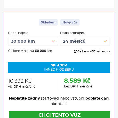
Skladem
Nový vůz
Roční nájezd:
Doba pronájmu:
Celkem v nájmu
60 000
km
Celkem
455
variant >>
SKLADEM
IHNED K ODBĚRU
8.589 Kč
10.392 Kč
bez DPH měsíčně
vč. DPH měsíčně
Neplatíte žádný
startovací nebo vstupní
poplatek
ani
akontaci.
CHCI TENTO VŮZ