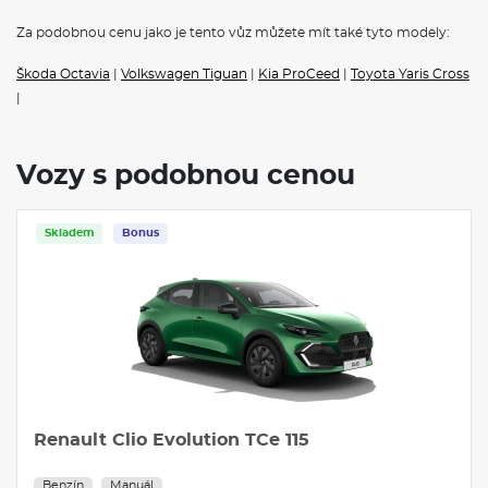
Za podobnou cenu jako je tento vůz můžete mít také tyto modely:
Škoda Octavia
|
Volkswagen Tiguan
|
Kia ProCeed
|
Toyota Yaris Cross
|
Vozy s podobnou cenou
Skladem
Bonus
Renault Clio Evolution TCe 115
Benzín
Manuál