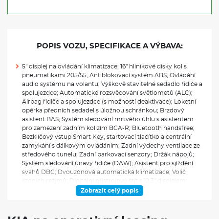
POPIS VOZU, SPECIFIKACE A VÝBAVA:
5" displej na ovládání klimatizace; 16" hliníkové disky kol s
pneumatikami 205/55; Antiblokovací systém ABS; Ovládání
audio systému na volantu; Výškově stavitelné sedadlo řidiče a
spolujezdce; Automatické rozsvěcování světlometů (ALC);
Airbag řidiče a spolujezdce (s možností deaktivace); Loketní
opěrka předních sedadel s úložnou schránkou; Brzdový
asistent BAS; Systém sledování mrtvého úhlu s asistentem
pro zamezení zadním kolizím BCA-R; Bluetooth handsfree;
Bezklíčový vstup Smart Key, startovací tlačítko a centrální
zamykání s dálkovým ovládáním; Zadní výdechy ventilace ze
středového tunelu; Zadní parkovací senzory; Držák nápojů;
Systém sledování únavy řidiče (DAW); Asistent pro sjíždění
svahů DBC; Dvouzónová automatická klimatizace; Volič
jízdních režimů; Digitální přístrojový štít s 12,3" displejem;
Rozdělovač brzdného tlaku EBD; Elektrochromatické zpětné
Zobrazit celý popis
zrcátko; Vnější zpětná zrcátka - vyhřívaná, el. ovládaná a
sklopná s LED blikači, v barvě karoserie; Elektronická
parkovací brzda (EPB) s funkcí Auto Hold; Elektronický