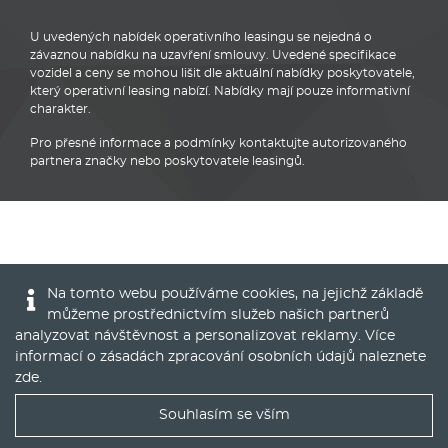
U uvedených nabídek operativního leasingu se nejedná o
závaznou nabídku na uzavření smlouvy. Uvedené specifikace
vozidel a ceny se mohou lišit dle aktuální nabídky poskytovatele,
který operativní leasing nabízí. Nabídky mají pouze informativní
charakter.
Pro přesné informace a podmínky kontaktujte autorizovaného
partnera značky nebo poskytovatele leasingů.
BMW
Na tomto webu používáme cookies, na jejichž základě
můžeme prostřednictvím služeb našich partnerů
analyzovat návštěvnost a personalizovat reklamy. Více
informací o zásadách zpracování osobních údajů naleznete
zde
.
© 2016 - 2022
Global Vision a.s.
|
Nastavení cookies
Souhlasím se vším
Runs on
Publis CMS Framework
Nejlepší nabídky operáku do Vašeho emailu