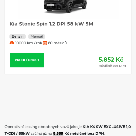
centrální airbag; SOS tlačítko pro systém eCall; Příprava pro
tažné zařízení; Systém kontroly trakce TCS; Dojezdová sada;
Monitorování tlaku v pneumatikách TPMS; Tónovaná skla;
USB 2.0 + USB-C rychlonabíječka ve středovém panelu;
Kia Stonic Spin 1.2 DPI 58 kW 5M
Vyhřívaná přední sedadla a volant
Benzín
Manuál
VÝBAVA:
10000 km / rok
60 měsíců
Klimatizace
Navigace
5.852 Kč
PROHLÉDNOUT
měsíčně bez DPH
Operativní leasing obdobných vozů jako je
KIA K4 SW EXCLUSIVE 1,0
T-GDi / 85kW
začíná již na
8.589
Kč měsíčně bez DPH
.