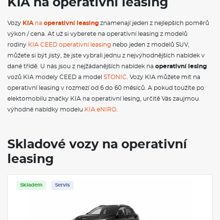
KIA na operativní leasing
stabilizační systém ESC; Systém autonomního nouzového
brzdění (FCA) - auto/chodec/cyklista; Maska chladiče černá;
Vozy
KIA
na
operativní leasing
znamenají jeden z nejlepších poměrů
Přední parkovací senzory; Asistent pro rozjezd do kopce HAC;
Automatické přepínání dálkových světlometů (HBA); Asistent
výkon / cena. Ať už si vyberete na operativní leasing z modelů
pro jízdu na dálnici HDA; Systém monitorování stavu řidiče
rodiny
KIA CEED operativní leasing
nebo jeden z modelů SUV,
pomocí kamery v interiéru vozidla (ICC-D); IN KEY imobilizer;
můžete si být jistý, že jste vybrali jednu z nejvýhodnějších nabídek v
Indikace nezapnutých pásů; Inteligentní ukazatel rychlostních
dané třídě. U nás jsou z nejžádanějších nabídek na
operativní lesing
limitů (ISLA); Ukotvení dětské sedačky ISOFIX na krajních
sedadlech 2. řady; Hlavní světlomety LED s automatickým
vozů KIA modely CEED a model
STONIC
. Vozy KIA můžete mít na
přepínáním dálkových světlometů + denní svícení LED; Zadní
operativní leasing v rozmezí od 6 do 60 měsíců. A pokud toužíte po
světlomety LED; Asistent následování v jízdním pruhu (LFA);
elektomobilu značky KIA na operativní lesing, určitě Vás zaujmou
Aktivní systém pro jízdu v pruzích (LKA); Umělou BIO kůží
výhodné nabídky modelu
KIA eNIRO
.
potažený volant; Dvojitá podlaha, úchytná oka a 12V zásuvka v
zavazadlovém prostoru; Multikolizní brzdový asistent (MCBA);
12,3" integrovaná GPS navigace, Kia Connected Services, Kia
Connect, DAB, Android Auto/Apple CarPlay; Ochranné lemy
Skladové vozy na operativní
blatníků a prahů černé; OTA (Over the Air) aktualizace;
leasing
Zatmavená skla zadních a pátých dveří; Elektrické ovládání
předních a zadních oken; Zadní mlhové světlomety; Systém
ROA (upozornění na přítomnost osob vzadu); Podélné střešní
ližiny; Dešťový senzor; Zadní parkovací kamera; Boční a
Skladem
Servis
záclonové airbagy; Pokročilý adaptivní tempomat (SCC) -
pouze pro manuální převodovku; Pokročilý adaptivní
tempomat (SCC 2) + Stop&Go; Čalounění sedadel tkaná látka;
Sklopné opěradlo zadního sedadla v poměru 60:40; Středový