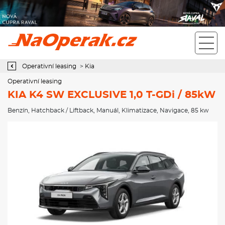
Operativní leasing KIA K4 SW EXCLUSIVE 1,0 T-GDi / 85kW
Operativní leasing
>
Kia
Operativní leasing
KIA K4 SW EXCLUSIVE 1,0 T-GDi / 85kW
Benzín
,
Hatchback / Liftback
,
Manuál
,
Klimatizace
,
Navigace
, 85 kw