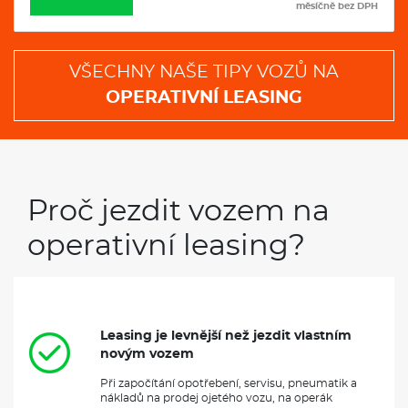
měsíčně bez DPH
VŠECHNY NAŠE TIPY VOZŮ NA
OPERATIVNÍ LEASING
Proč jezdit vozem na
operativní leasing?
Leasing je levnější než jezdit vlastním
novým vozem
Při započítání opotřebení, servisu, pneumatik a
nákladů na prodej ojetého vozu, na operák