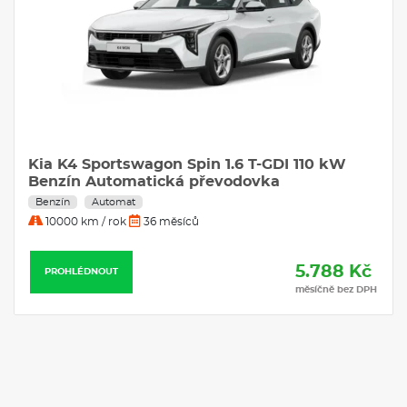
centrální airbag; SOS tlačítko pro systém eCall; Příprava pro
tažné zařízení; Systém kontroly trakce TCS; Dojezdová sada;
Monitorování tlaku v pneumatikách TPMS; Tónovaná skla;
USB 2.0 + USB-C rychlonabíječka ve středovém panelu;
Vyhřívaná přední sedadla a volant
VÝBAVA:
Klimatizace
Kia K4 Sportswagon Spin 1.6 T-GDI 110 kW
Navigace
Benzín Automatická převodovka
Benzín
Automat
10000 km / rok
36 měsíců
5.788 Kč
PROHLÉDNOUT
měsíčně bez DPH