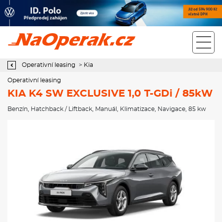
Operativní leasing KIA K4 SW EXCLUSIVE 1,0 T-GDi / 85kW
Operativní leasing
>
Kia
Operativní leasing
KIA K4 SW EXCLUSIVE 1,0 T-GDi / 85kW
Benzín
,
Hatchback / Liftback
,
Manuál
,
Klimatizace
,
Navigace
, 85 kw