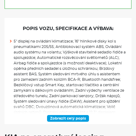
POPIS VOZU, SPECIFIKACE A VÝBAVA:
5" displej na ovládání klimatizace; 16" hliníkové disky kol s
pneumatikami 205/55; Antiblokovací systém ABS; Ovládání
audio systému na volantu; Výškově stavitelné sedadlo řidiče a
spolujezdce; Automatické rozsvěcování světlometů (ALC);
Airbag řidiče a spolujezdce (s možností deaktivace); Loketní
opěrka předních sedadel s úložnou schránkou; Brzdový
asistent BAS; Systém sledování mrtvého úhlu s asistentem
pro zamezení zadním kolizím BCA-R; Bluetooth handsfree;
Bezklíčový vstup Smart Key, startovací tlačítko a centrální
zamykání s dálkovým ovládáním; Zadní výdechy ventilace ze
středového tunelu; Zadní parkovací senzory; Držák nápojů;
Systém sledování únavy řidiče (DAW); Asistent pro sjíždění
svahů DBC; Dvouzónová automatická klimatizace; Volič
jízdních režimů; Digitální přístrojový štít s 12,3" displejem;
Rozdělovač brzdného tlaku EBD; Elektrochromatické zpětné
Zobrazit celý popis
zrcátko; Vnější zpětná zrcátka - vyhřívaná, el. ovládaná a
sklopná s LED blikači, v barvě karoserie; Elektronická
parkovací brzda (EPB) s funkcí Auto Hold; Elektronický