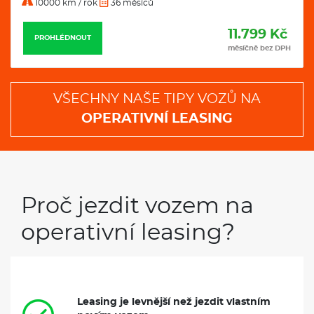
10000 km / rok
36 měsíců
11.799 Kč
PROHLÉDNOUT
měsíčně bez DPH
VŠECHNY NAŠE TIPY VOZŮ NA
OPERATIVNÍ LEASING
Proč jezdit vozem na
operativní leasing?
Leasing je levnější než jezdit vlastním