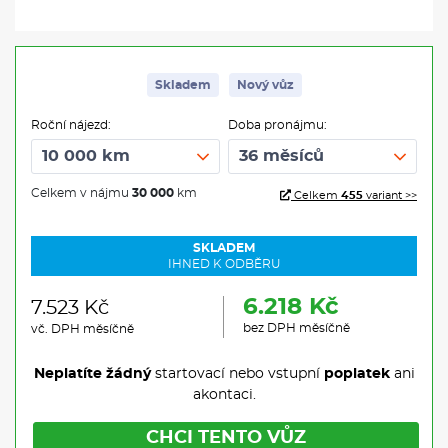
Skladem
Nový vůz
Roční nájezd:
Doba pronájmu:
Celkem v nájmu
30 000
km
Celkem
455
variant >>
SKLADEM
IHNED K ODBĚRU
6.218 Kč
7.523 Kč
bez DPH měsíčně
vč. DPH měsíčně
Neplatíte žádný
startovací nebo vstupní
poplatek
ani
akontaci.
CHCI TENTO VŮZ