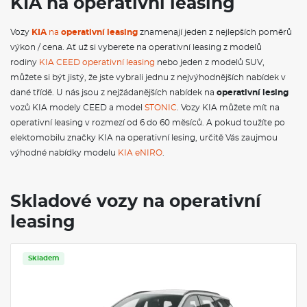
KIA na operativní leasing
stabilizační systém ESC; Systém autonomního nouzového
brzdění (FCA) - auto/chodec/cyklista; Maska chladiče černá;
Vozy
KIA
na
operativní leasing
znamenají jeden z nejlepších poměrů
Přední parkovací senzory; Asistent pro rozjezd do kopce HAC;
Automatické přepínání dálkových světlometů (HBA); Asistent
výkon / cena. Ať už si vyberete na operativní leasing z modelů
pro jízdu na dálnici HDA; Systém monitorování stavu řidiče
rodiny
KIA CEED operativní leasing
nebo jeden z modelů SUV,
pomocí kamery v interiéru vozidla (ICC-D); IN KEY imobilizer;
můžete si být jistý, že jste vybrali jednu z nejvýhodnějších nabídek v
Indikace nezapnutých pásů; Inteligentní ukazatel rychlostních
dané třídě. U nás jsou z nejžádanějších nabídek na
operativní lesing
limitů (ISLA); Ukotvení dětské sedačky ISOFIX na krajních
sedadlech 2. řady; Hlavní světlomety LED s automatickým
vozů KIA modely CEED a model
STONIC
. Vozy KIA můžete mít na
přepínáním dálkových světlometů + denní svícení LED; Zadní
operativní leasing v rozmezí od 6 do 60 měsíců. A pokud toužíte po
světlomety LED; Asistent následování v jízdním pruhu (LFA);
elektomobilu značky KIA na operativní lesing, určitě Vás zaujmou
Aktivní systém pro jízdu v pruzích (LKA); Umělou BIO kůží
výhodné nabídky modelu
KIA eNIRO
.
potažený volant; Dvojitá podlaha, úchytná oka a 12V zásuvka v
zavazadlovém prostoru; Multikolizní brzdový asistent (MCBA);
12,3" integrovaná GPS navigace, Kia Connected Services, Kia
Connect, DAB, Android Auto/Apple CarPlay; Ochranné lemy
Skladové vozy na operativní
blatníků a prahů černé; OTA (Over the Air) aktualizace;
leasing
Zatmavená skla zadních a pátých dveří; Elektrické ovládání
předních a zadních oken; Zadní mlhové světlomety; Systém
ROA (upozornění na přítomnost osob vzadu); Podélné střešní
ližiny; Dešťový senzor; Zadní parkovací kamera; Boční a
Skladem
záclonové airbagy; Pokročilý adaptivní tempomat (SCC) -
pouze pro manuální převodovku; Pokročilý adaptivní
tempomat (SCC 2) + Stop&Go; Čalounění sedadel tkaná látka;
Sklopné opěradlo zadního sedadla v poměru 60:40; Středový