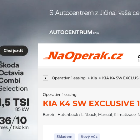
Operativní leasing KIA K4 SW EXCLUSIVE 1,0 T-GDi / 85kW
Operativní leasing
>
Kia
>
KIA K4 SW EXCLUSIV
Operativní leasing
KIA K4 SW EXCLUSIVE 1
Benzín
,
Hatchback / Liftback
,
Manuál
,
Klimatizace
,
N
Skladem
Nový vůz