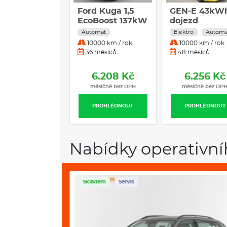
Ford Kuga 1,5
GEN-E 43kW
EcoBoost 137kW
dojezd
Titanium auto
123kW/168 k
Automat
Elektro
Automa
10000 km / rok
10000 km / rok
36 měsíců
48 měsíců
6.208 Kč
6.256 Kč
měsíčně bez DPH
měsíčně bez DP
PROHLÉDNOUT
PROHLÉDNOUT
Nabídky operativní
Skladem
Servis