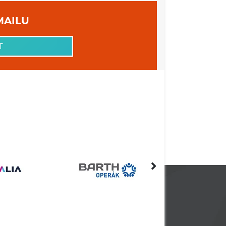
 VAŠEHO EMAILU
T