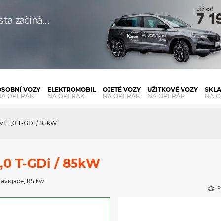
OSOBNÍ VOZY
ELEKTROMOBIL
OJETÉ VOZY
UŽITKOVÉ VOZY
SKL
NA OPERÁK
NA OPERÁK
NA OPERÁK
NA OPERÁK
NA 
E 1,0 T-GDi / 85kW
,0 T-GDi / 85kW
avigace
, 85 kw
P