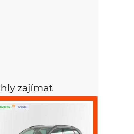
hly zajímat
ladem
Servis
Skladem
Servis