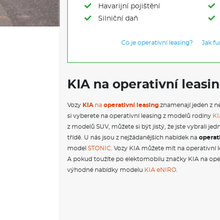
Havarijní pojištění
Silniční daň
Co je operativní leasing?
Jak f
KIA na operativní leasi
Vozy
KIA
na
operativní leasing
znamenají jeden z ne
si vyberete na operativní leasing z modelů rodiny
KI
z modelů SUV, můžete si být jistý, že jste vybrali j
třídě. U nás jsou z nejžádanějších nabídek na
operat
model
STONIC
. Vozy KIA můžete mít na operativní 
A pokud toužíte po elektomobilu značky KIA na oper
výhodné nabídky modelu
KIA eNIRO
.