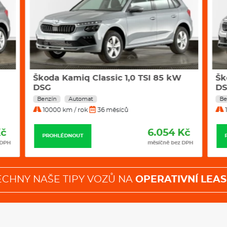
Škoda Kamiq Classic 1,0 TSI 85 kW
Šk
DSG
D
Benzín
Automat
Be
10000 km / rok
36 měsíců
1
Kč
6.054 Kč
PROHLÉDNOUT
 DPH
měsíčně bez DPH
ECHNY NAŠE TIPY VOZŮ NA
OPERATIVNÍ LEAS