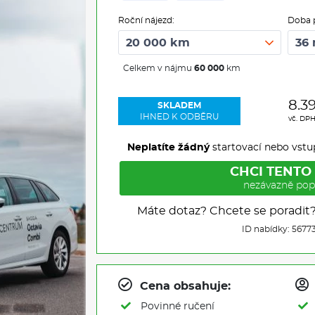
Roční nájezd:
Doba 
Celkem v nájmu
60 000
km
8.3
SKLADEM
IHNED K ODBĚRU
vč. DP
Neplatíte žádný
startovací nebo vstu
CHCI TENTO
nezávazně pop
Máte dotaz? Chcete se poradit
ID nabídky: 5677
Cena obsahuje:
Povinné ručení