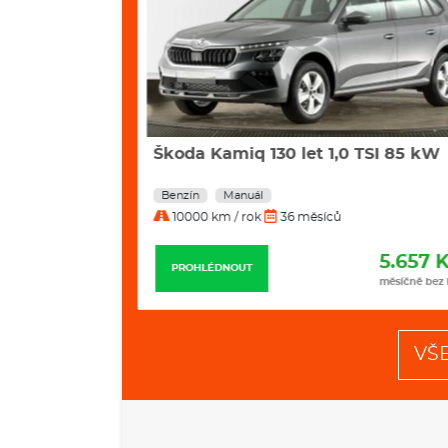
2 Kw Excl.
Škoda Kamiq 130 let 1,0 TSI 85 kW
Benzín
Manuál
10000 km / rok
36 měsíců
11.799 Kč
5.657 
PROHLÉDNOUT
měsíčně bez DPH
měsíčně bez
VŠ