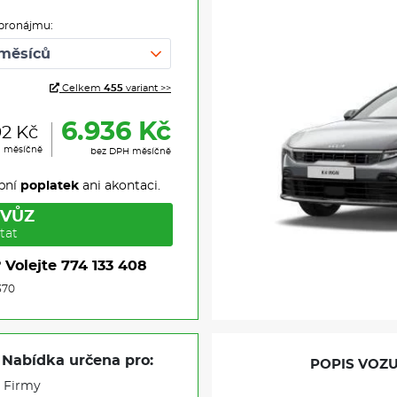
pronájmu:
Celkem
455
variant >>
6.936 Kč
92 Kč
H měsíčně
bez DPH měsíčně
pní
poplatek
ani akontaci.
 VŮZ
tat
?
Volejte
774 133 408
370
Nabídka určena pro:
POPIS VOZU
Firmy