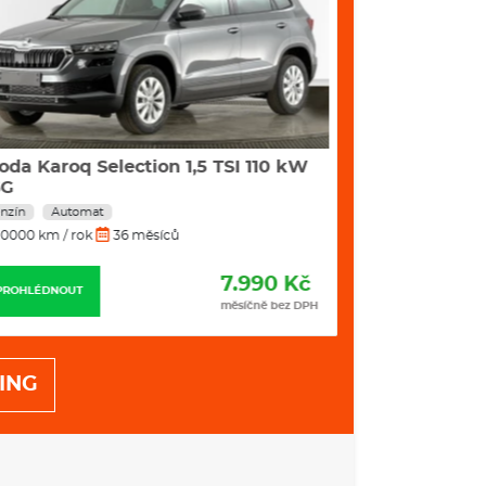
oda Karoq Selection 1,5 TSI 110 kW
Škoda Octavia
SG
Hybrid 110 
nzín
Automat
Benzín
Autom
0000 km / rok
36 měsíců
10000 km / rok
7.990 Kč
PROHLÉDNOUT
PROHLÉDNOUT
měsíčně bez DPH
ING