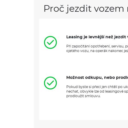
Proč jezdit vozem 
Leasing je levnější než jezd
Při započítání opotřebení, servisu,
ojetého vozu, na operák nakonec jezd
Možnost odkupu, nebo prodl
Pokud byste si přeci jen chtěli po 
nechat, obvykle lze od leasingové s
prodloužit smlouvu.