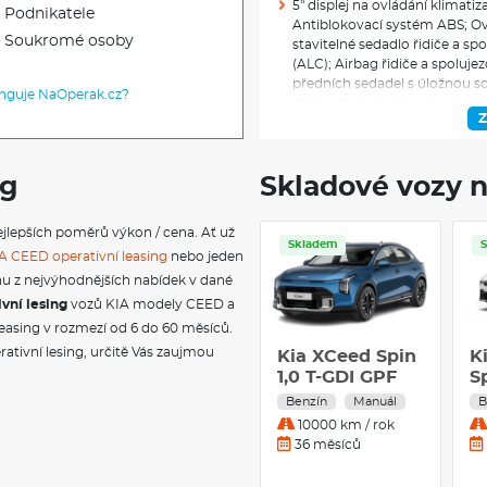
5" displej na ovládání klimati
Podnikatele
Antiblokovací systém ABS; Ov
Soukromé osoby
stavitelné sedadlo řidiče a s
(ALC); Airbag řidiče a spoluje
předních sedadel s úložnou s
unguje NaOperak.cz?
sledování mrtvého úhlu s asi
Z
Bluetooth handsfree; Bezklíčo
centrální zamykání s dálkový
středového tunelu; Zadní par
ng
Skladové vozy n
únavy řidiče (DAW); Asistent
klimatizace; Volič jízdních reži
Rozdělovač brzdného tlaku EB
jlepších poměrů výkon / cena. Ať už
zpětná zrcátka - vyhřívaná, el
Skladem
A CEED operativní leasing
nebo jeden
karoserie; Elektronická parko
stabilizační systém ESC; Sy
ednu z nejvýhodnějších nabídek v dané
auto/chodec/cyklista; Maska c
ivní lesing
vozů KIA modely CEED a
pro rozjezd do kopce HAC; A
leasing v rozmezí od 6 do 60 měsíců.
(HBA); Asistent pro jízdu na 
ativní lesing, určitě Vás zaujmou
Kia XCeed Spin
K
pomocí kamery v interiéru voz
1,0 T-GDI GPF
S
nezapnutých pásů; Inteligentn
Sp
dětské sedačky ISOFIX na kraj
Benzín
Manuál
B
automatickým přepínáním dál
1
10000 km / rok
světlomety LED; Asistent násl
A
36 měsíců
pro jízdu v pruzích (LKA); Um
p
úchytná oka a 12V zásuvka v 