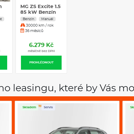
h
MG ZS Excite 1.5
Hyundai i30 1.0
85 kW Benzín
T-GDI Smart
Manuální
kombi, benzín,
t
Benzín
Manuál
Benzín
Manuál
převodovka
manuál
30000 km / rok
15000 km / rok
36 měsíců
36 měsíců
6.279 Kč
6.316 Kč
H
měsíčně bez DPH
měsíčně bez DPH
PROHLÉDNOUT
PROHLÉDNOUT
ho leasingu, které by Vás mo
Skladem
Servis
Sk