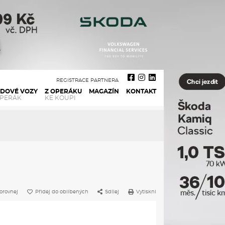
REGISTRACE PARTNERA
ADOVÉ VOZY
Z OPERÁKU
MAGAZÍN
KONTAKT
OPERÁK
KE KOUPI
orovnej
Přidej do oblíbených
Sdílej
Vytiskni