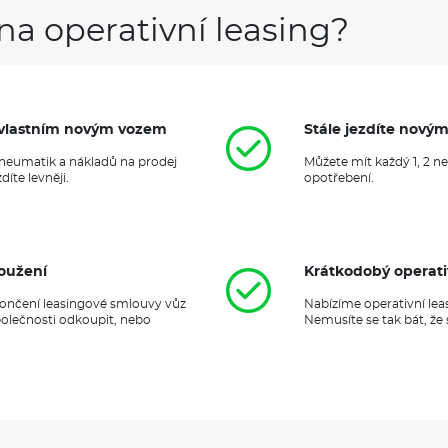
na operativní leasing?
it vlastním novým vozem
Stále jezdíte nový
 pneumatik a nákladů na prodej
Můžete mít každý 1, 2 n
íte levněji.
opotřebení.
oužení
Krátkodobý operati
ukončení leasingové smlouvy vůz
Nabízíme operativní lea
polečnosti odkoupit, nebo
Nemusíte se tak bát, že