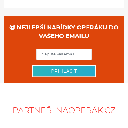
NEJLEPŠÍ NABÍDKY OPERÁKU DO
VAŠEHO EMAILU
PŘIHLÁSIT
PARTNEŘI NAOPERÁK.CZ