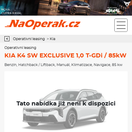
Operativní leasing KIA K4 SW EXCLUSIVE 1,0 T-GDi / 85kW
Operativní leasing
>
Kia
Operativní leasing
KIA K4 SW EXCLUSIVE 1,0 T-GDi / 85kW
Benzín
,
Hatchback / Liftback
,
Manuál
,
Klimatizace
,
Navigace
, 85 kw