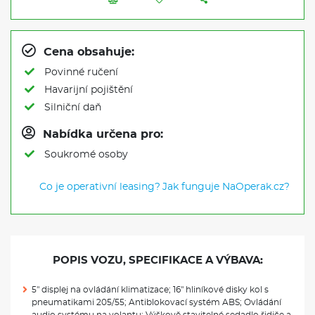
Cena obsahuje:
Povinné ručení
Havarijní pojištění
Silniční daň
Nabídka určena pro:
Soukromé osoby
Co je operativní leasing?
Jak funguje NaOperak.cz?
POPIS VOZU, SPECIFIKACE A VÝBAVA:
5" displej na ovládání klimatizace; 16" hliníkové disky kol s
pneumatikami 205/55; Antiblokovací systém ABS; Ovládání
audio systému na volantu; Výškově stavitelné sedadlo řidiče a