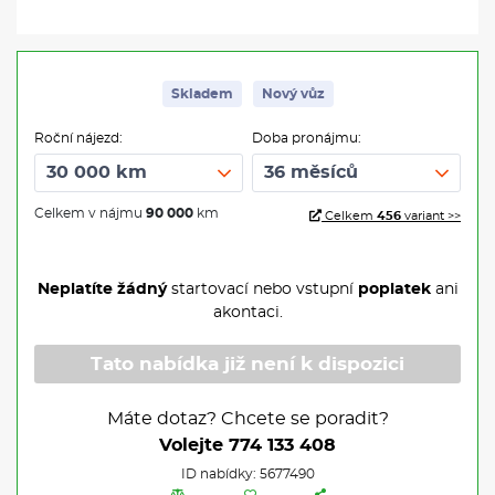
Skladem
Nový vůz
Roční nájezd:
Doba pronájmu:
Celkem v nájmu
90 000
km
Celkem
456
variant >>
Neplatíte žádný
startovací nebo vstupní
poplatek
ani
akontaci.
Tato nabídka již není k dispozici
Máte dotaz? Chcete se poradit?
Volejte
774 133 408
ID nabídky: 5677490