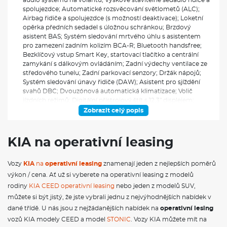
spolujezdce; Automatické rozsvěcování světlometů (ALC);
Airbag řidiče a spolujezdce (s možností deaktivace); Loketní
opěrka předních sedadel s úložnou schránkou; Brzdový
asistent BAS; Systém sledování mrtvého úhlu s asistentem
pro zamezení zadním kolizím BCA-R; Bluetooth handsfree;
Bezklíčový vstup Smart Key, startovací tlačítko a centrální
zamykání s dálkovým ovládáním; Zadní výdechy ventilace ze
středového tunelu; Zadní parkovací senzory; Držák nápojů;
Systém sledování únavy řidiče (DAW); Asistent pro sjíždění
svahů DBC; Dvouzónová automatická klimatizace; Volič
jízdních režimů; Digitální přístrojový štít s 12,3" displejem;
Rozdělovač brzdného tlaku EBD; Elektrochromatické zpětné
Zobrazit celý popis
zrcátko; Vnější zpětná zrcátka - vyhřívaná, el. ovládaná a
sklopná s LED blikači, v barvě karoserie; Elektronická
parkovací brzda (EPB) s funkcí Auto Hold; Elektronický
KIA na operativní leasing
stabilizační systém ESC; Systém autonomního nouzového
brzdění (FCA) - auto/chodec/cyklista; Maska chladiče černá;
Vozy
KIA
na
operativní leasing
znamenají jeden z nejlepších poměrů
Přední parkovací senzory; Asistent pro rozjezd do kopce HAC;
Automatické přepínání dálkových světlometů (HBA); Asistent
výkon / cena. Ať už si vyberete na operativní leasing z modelů
pro jízdu na dálnici HDA; Systém monitorování stavu řidiče
rodiny
KIA CEED operativní leasing
nebo jeden z modelů SUV,
pomocí kamery v interiéru vozidla (ICC-D); IN KEY imobilizer;
můžete si být jistý, že jste vybrali jednu z nejvýhodnějších nabídek v
Indikace nezapnutých pásů; Inteligentní ukazatel rychlostních
dané třídě. U nás jsou z nejžádanějších nabídek na
operativní lesing
limitů (ISLA); Ukotvení dětské sedačky ISOFIX na krajních
sedadlech 2. řady; Hlavní světlomety LED s automatickým
vozů KIA modely CEED a model
STONIC
. Vozy KIA můžete mít na