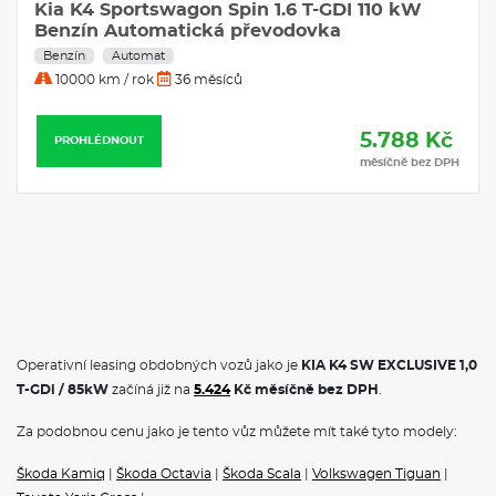
Kia K4 Sportswagon Spin 1.6 T-GDI 110 kW
Navigace
Benzín Automatická převodovka
Benzín
Automat
10000 km / rok
36 měsíců
5.788 Kč
PROHLÉDNOUT
měsíčně bez DPH
Operativní leasing obdobných vozů jako je
KIA K4 SW EXCLUSIVE 1,0
T-GDi / 85kW
začíná již na
5.424
Kč měsíčně bez DPH
.
Za podobnou cenu jako je tento vůz můžete mít také tyto modely:
Škoda Kamiq
|
Škoda Octavia
|
Škoda Scala
|
Volkswagen Tiguan
|