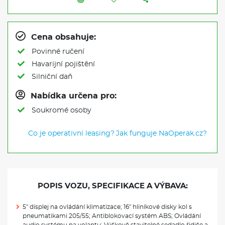
Cena obsahuje:
Povinné ručení
Havarijní pojištění
Silniční daň
Nabídka určena pro:
Soukromé osoby
Co je operativní leasing?
Jak funguje NaOperak.cz?
POPIS VOZU, SPECIFIKACE A VÝBAVA:
5" displej na ovládání klimatizace; 16" hliníkové disky kol s
pneumatikami 205/55; Antiblokovací systém ABS; Ovládání
audio systému na volantu; Výškově stavitelné sedadlo řidiče a