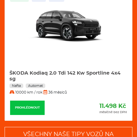
ŠKODA Kodiaq 2.0 Tdi 142 Kw Sportline 4x4
sg
Nafta
Automat
10000 km / rok
36 měsíců
11.498 Kč
PROHLÉDNOUT
měsíčně bez DPH
VŠECHNY NAŠE TIPY VOZŮ NA