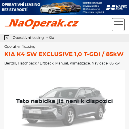
Operativní leasing KIA K4 SW EXCLUSIVE 1,0 T-GDi / 85kW
Operativní leasing
>
Kia
Operativní leasing
KIA K4 SW EXCLUSIVE 1,0 T-GDi / 85kW
Benzín
,
Hatchback / Liftback
,
Manuál
,
Klimatizace
,
Navigace
, 85 kw