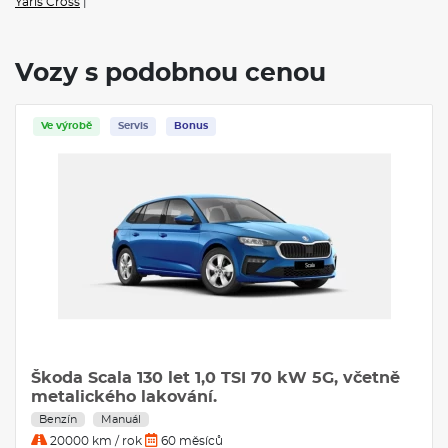
Yaris Cross
|
Vozy s podobnou cenou
Ve výrobě
Servis
Bonus
Škoda Scala 130 let 1,0 TSI 70 kW 5G, včetně
metalického lakování.
Benzín
Manuál
20000 km / rok
60 měsíců