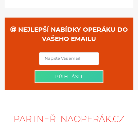
NEJLEPŠÍ NABÍDKY OPERÁKU DO
VAŠEHO EMAILU
PŘIHLÁSIT
PARTNEŘI NAOPERÁK.CZ