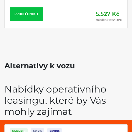
5.527 Kč
PROHLÉDNOUT
měsíčně bez DPH
Alternativy k vozu
Nabídky operativního
leasingu, které by Vás
mohly zajímat
Skladem
Servis
Bonus