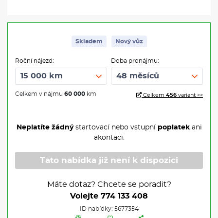
Skladem
Nový vůz
Roční nájezd:
Doba pronájmu:
Celkem v nájmu
60 000
km
Celkem
456
variant >>
Neplatíte žádný
startovací nebo vstupní
poplatek
ani
akontaci.
Tato nabídka již není k dispozici
Máte dotaz? Chcete se poradit?
Volejte
774 133 408
ID nabídky: 5677354