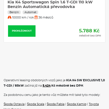
Kia K4 Sportswagon Spin 1.6 T-GDI 110 kW
Navigace
Benzín Automatická převodovka
Benzín
Automat
10000 km / rok
36 měsíců
5.788 Kč
PROHLÉDNOUT
měsíčně bez DPH
Operativní leasing obdobných vozů jako je
KIA K4 SW EXCLUSIVE 1,0
T-GDi / 85kW
začíná již na
5.424
Kč měsíčně bez DPH
.
Za podobnou cenu jako je tento vůz můžete mít také tyto modely:
Škoda Octavia
|
Škoda Scala
|
Škoda Fabia
|
Škoda Kamiq
|
Toyota