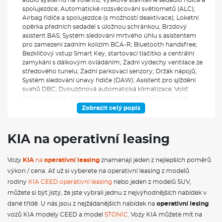
spolujezdce; Automatické rozsvěcování světlometů (ALC);
Airbag řidiče a spolujezdce (s možností deaktivace); Loketní
opěrka předních sedadel s úložnou schránkou; Brzdový
asistent BAS; Systém sledování mrtvého úhlu s asistentem
pro zamezení zadním kolizím BCA-R; Bluetooth handsfree;
Bezklíčový vstup Smart Key, startovací tlačítko a centrální
zamykání s dálkovým ovládáním; Zadní výdechy ventilace ze
středového tunelu; Zadní parkovací senzory; Držák nápojů;
Systém sledování únavy řidiče (DAW); Asistent pro sjíždění
svahů DBC; Dvouzónová automatická klimatizace; Volič
jízdních režimů; Digitální přístrojový štít s 12,3" displejem;
Rozdělovač brzdného tlaku EBD; Elektrochromatické zpětné
Zobrazit celý popis
zrcátko; Vnější zpětná zrcátka - vyhřívaná, el. ovládaná a
sklopná s LED blikači, v barvě karoserie; Elektronická
parkovací brzda (EPB) s funkcí Auto Hold; Elektronický
KIA na operativní leasing
stabilizační systém ESC; Systém autonomního nouzového
brzdění (FCA) - auto/chodec/cyklista; Maska chladiče černá;
Vozy
KIA
na
operativní leasing
znamenají jeden z nejlepších poměrů
Přední parkovací senzory; Asistent pro rozjezd do kopce HAC;
Automatické přepínání dálkových světlometů (HBA); Asistent
výkon / cena. Ať už si vyberete na operativní leasing z modelů
pro jízdu na dálnici HDA; Systém monitorování stavu řidiče
rodiny
KIA CEED operativní leasing
nebo jeden z modelů SUV,
pomocí kamery v interiéru vozidla (ICC-D); IN KEY imobilizer;
můžete si být jistý, že jste vybrali jednu z nejvýhodnějších nabídek v
Indikace nezapnutých pásů; Inteligentní ukazatel rychlostních
dané třídě. U nás jsou z nejžádanějších nabídek na
operativní lesing
limitů (ISLA); Ukotvení dětské sedačky ISOFIX na krajních
sedadlech 2. řady; Hlavní světlomety LED s automatickým
vozů KIA modely CEED a model
STONIC
. Vozy KIA můžete mít na