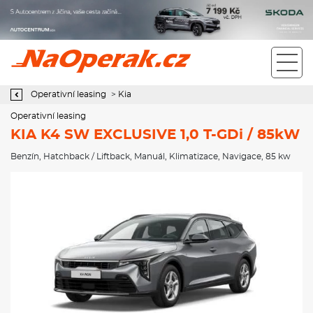
Operativní leasing KIA K4 SW EXCLUSIVE 1,0 T-GDi / 85kW
Operativní leasing
>
Kia
Operativní leasing
KIA K4 SW EXCLUSIVE 1,0 T-GDi / 85kW
Benzín
,
Hatchback / Liftback
,
Manuál
,
Klimatizace
,
Navigace
, 85 kw