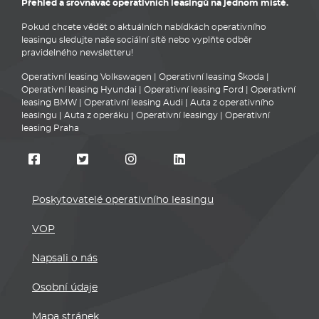
Přehled a srovnávač operativních leasingů na jednom místě.
Pokud chcete vědět o aktuálních nabídkách operativního
leasingu sledujte naše sociální sítě nebo vyplňte odběr
pravidelného newsletteru!
Operativní leasing Volkswagen
|
Operativní leasing Škoda
|
Operativní leasing Hyundai
|
Operativní leasing Ford
|
Operativní
leasing BMW
|
Operativní leasing Audi
|
Auta z operativního
leasingu
|
Auta z operáku
|
Operativní leasingy
|
Operativní
leasing Praha
Poskytovatelé operativního leasingu
VOP
Napsali o nás
Osobní údaje
Mapa stránek