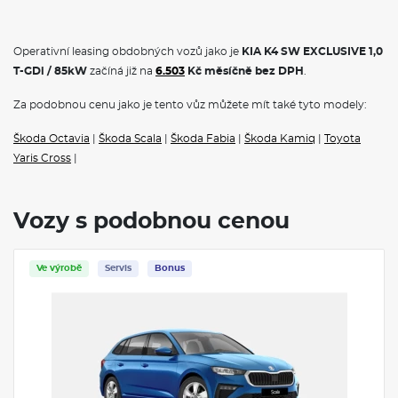
Operativní leasing obdobných vozů jako je
KIA K4 SW EXCLUSIVE 1,0
T-GDi / 85kW
začíná již na
6.503
Kč měsíčně bez DPH
.
Za podobnou cenu jako je tento vůz můžete mít také tyto modely:
Škoda Octavia
|
Škoda Scala
|
Škoda Fabia
|
Škoda Kamiq
|
Toyota
Yaris Cross
|
Vozy s podobnou cenou
Ve výrobě
Servis
Bonus