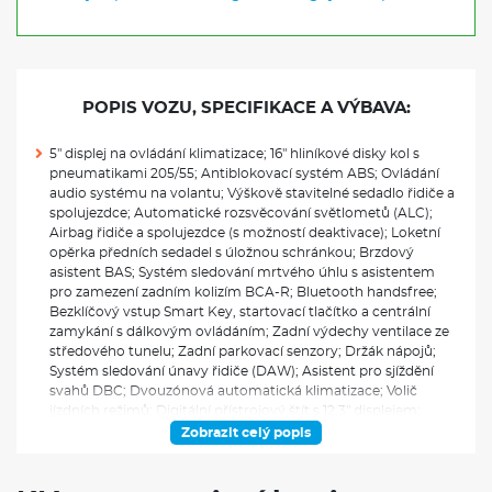
POPIS VOZU, SPECIFIKACE A VÝBAVA:
5" displej na ovládání klimatizace; 16" hliníkové disky kol s
pneumatikami 205/55; Antiblokovací systém ABS; Ovládání
audio systému na volantu; Výškově stavitelné sedadlo řidiče a
spolujezdce; Automatické rozsvěcování světlometů (ALC);
Airbag řidiče a spolujezdce (s možností deaktivace); Loketní
opěrka předních sedadel s úložnou schránkou; Brzdový
asistent BAS; Systém sledování mrtvého úhlu s asistentem
pro zamezení zadním kolizím BCA-R; Bluetooth handsfree;
Bezklíčový vstup Smart Key, startovací tlačítko a centrální
zamykání s dálkovým ovládáním; Zadní výdechy ventilace ze
středového tunelu; Zadní parkovací senzory; Držák nápojů;
Systém sledování únavy řidiče (DAW); Asistent pro sjíždění
svahů DBC; Dvouzónová automatická klimatizace; Volič
jízdních režimů; Digitální přístrojový štít s 12,3" displejem;
Rozdělovač brzdného tlaku EBD; Elektrochromatické zpětné
Zobrazit celý popis
zrcátko; Vnější zpětná zrcátka - vyhřívaná, el. ovládaná a
sklopná s LED blikači, v barvě karoserie; Elektronická
parkovací brzda (EPB) s funkcí Auto Hold; Elektronický