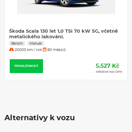
Škoda Scala 130 let 1,0 TSI 70 kW 5G, včetně
metalického lakování.
Benzín
Manuál
20000 km / rok
60 měsíců
5.527 Kč
PROHLÉDNOUT
měsíčně bez DPH
Alternativy k vozu