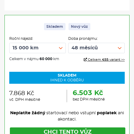
Skladem
Nový vůz
Roční nájezd:
Doba pronájmu:
Celkem v nájmu
60 000
km
Celkem
455
variant >>
SKLADEM
IHNED K ODBĚRU
6.503 Kč
7.868 Kč
bez DPH měsíčně
vč. DPH měsíčně
Neplatíte žádný
startovací nebo vstupní
poplatek
ani
akontaci.
CHCI TENTO VŮZ