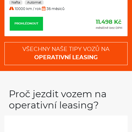
Nafta
Automat
10000 km / rok
36 měsíců
11.498 Kč
PROHLÉDNOUT
měsíčně bez DPH
VŠECHNY NAŠE TIPY VOZŮ NA
OPERATIVNÍ LEASING
Proč jezdit vozem na
operativní leasing?