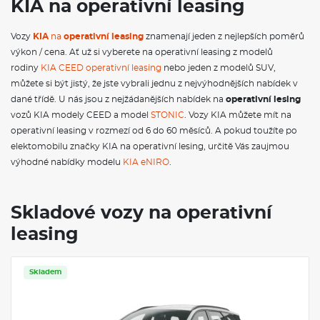
KIA na operativní leasing
stabilizační systém ESC; Systém autonomního nouzového
brzdění (FCA) - auto/chodec/cyklista; Maska chladiče černá;
Vozy
KIA
na
operativní leasing
znamenají jeden z nejlepších poměrů
Přední parkovací senzory; Asistent pro rozjezd do kopce HAC;
Automatické přepínání dálkových světlometů (HBA); Asistent
výkon / cena. Ať už si vyberete na operativní leasing z modelů
pro jízdu na dálnici HDA; Systém monitorování stavu řidiče
rodiny
KIA CEED operativní leasing
nebo jeden z modelů SUV,
pomocí kamery v interiéru vozidla (ICC-D); IN KEY imobilizer;
můžete si být jistý, že jste vybrali jednu z nejvýhodnějších nabídek v
Indikace nezapnutých pásů; Inteligentní ukazatel rychlostních
dané třídě. U nás jsou z nejžádanějších nabídek na
operativní lesing
limitů (ISLA); Ukotvení dětské sedačky ISOFIX na krajních
sedadlech 2. řady; Hlavní světlomety LED s automatickým
vozů KIA modely CEED a model
STONIC
. Vozy KIA můžete mít na
přepínáním dálkových světlometů + denní svícení LED; Zadní
operativní leasing v rozmezí od 6 do 60 měsíců. A pokud toužíte po
světlomety LED; Asistent následování v jízdním pruhu (LFA);
elektomobilu značky KIA na operativní lesing, určitě Vás zaujmou
Aktivní systém pro jízdu v pruzích (LKA); Umělou BIO kůží
výhodné nabídky modelu
KIA eNIRO
.
potažený volant; Dvojitá podlaha, úchytná oka a 12V zásuvka v
zavazadlovém prostoru; Multikolizní brzdový asistent (MCBA);
12,3" integrovaná GPS navigace, Kia Connected Services, Kia
Connect, DAB, Android Auto/Apple CarPlay; Ochranné lemy
Skladové vozy na operativní
blatníků a prahů černé; OTA (Over the Air) aktualizace;
leasing
Zatmavená skla zadních a pátých dveří; Elektrické ovládání
předních a zadních oken; Zadní mlhové světlomety; Systém
ROA (upozornění na přítomnost osob vzadu); Podélné střešní
ližiny; Dešťový senzor; Zadní parkovací kamera; Boční a
Skladem
záclonové airbagy; Pokročilý adaptivní tempomat (SCC) -
pouze pro manuální převodovku; Pokročilý adaptivní
tempomat (SCC 2) + Stop&Go; Čalounění sedadel tkaná látka;
Sklopné opěradlo zadního sedadla v poměru 60:40; Středový