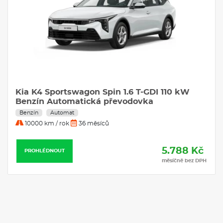
centrální airbag; SOS tlačítko pro systém eCall; Příprava pro
tažné zařízení; Systém kontroly trakce TCS; Dojezdová sada;
Monitorování tlaku v pneumatikách TPMS; Tónovaná skla;
USB 2.0 + USB-C rychlonabíječka ve středovém panelu;
Vyhřívaná přední sedadla a volant
VÝBAVA:
Klimatizace
Kia K4 Sportswagon Spin 1.6 T-GDI 110 kW
Navigace
Benzín Automatická převodovka
Benzín
Automat
10000 km / rok
36 měsíců
5.788 Kč
PROHLÉDNOUT
měsíčně bez DPH