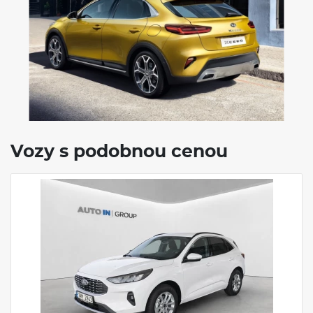
Délka
4395 mm
Rozvor
2650 mm
Objem kufru
426 / 1378 l
Hmotnost
1458 - 1527/
1820 - 1880 Kg
Vozy s podobnou cenou
VÝBAVA:
Klimatizace
Navigace