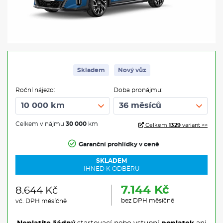
Skladem
Nový vůz
Roční nájezd:
Doba pronájmu:
Celkem v nájmu
30 000
km
Celkem
1329
variant >>
Garanční prohlídky v ceně
SKLADEM
IHNED K ODBĚRU
7.144 Kč
8.644 Kč
bez DPH měsíčně
vč. DPH měsíčně