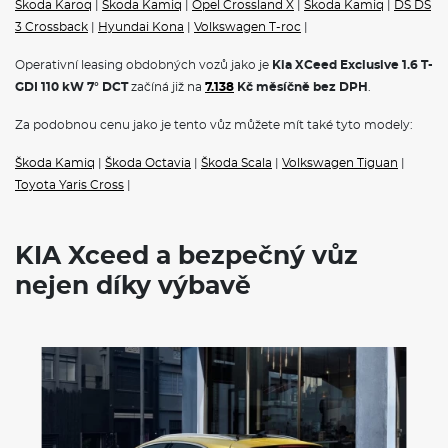
automobilů/chodců/cyklistů
Škoda Karoq
|
Škoda Kamiq
|
Opel Crossland X
|
Škoda Kamiq
|
DS DS
Ukotvení dětské sedačky na zadních krajních sedadlech
3 Crossback
|
Hyundai Kona
|
Volkswagen T-roc
|
ISOFIX
Elektronický stabilizační systém ESC
Operativní leasing obdobných vozů jako je
Kia XCeed Exclusive 1.6 T-
Indikace nezapnutých pásů
GDI 110 kW 7° DCT
začíná již na
7.138
Kč měsíčně bez DPH
.
Dojezdová rezerva
Aktivní systém pro jízdu v pruzích (LKA)
Za podobnou cenu jako je tento vůz můžete mít také tyto modely:
Výškově stavitelné bezpečnostní pásy na předních sedadlech
Systém ROA (upozornění na přítomnost osob vzadu)
Škoda Kamiq
|
Škoda Octavia
|
Škoda Scala
|
Volkswagen Tiguan
|
Toyota Yaris Cross
|
POJIŠTĚNÍ
Povinné ručení
Havarijní pojištění se spoluúčastí 10%
KIA Xceed a bezpečný vůz
Pojištění skel
nejen díky výbavě
KIA XCEED KOMPAKTNÍ ROZMĚRY A BOHÁTÁ
VÝBAVA
Výška
1483mm
Šířka
1826
mm