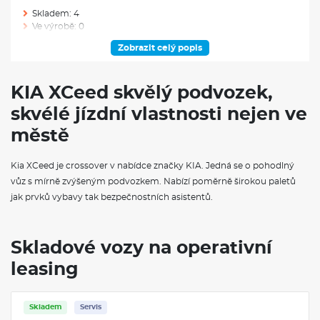
Skladem: 4
Ve výrobě: 0
Zobrazit celý popis
VÝBAVA VOZU
Výškově a podélně stavitelný volant
KIA XCeed skvělý podvozek,
Systém autonomního nouzového brzdění (FCA 1.5) - detekce
skvélé jízdní vlastnosti nejen ve
automobilů/chodců/cyklistů a jízda křižov.
Tónovaná skla
městě
Volant potažený kůží
Inteligentní ukazatel rychlostních limitů (ISLA)
Sklopné opěradlo zadního sedadla v poměru 60:40
Kia XCeed je crossover v nabídce značky KIA. Jedná se o pohodlný
Přední mlhové světlomety LED
vůz s mírně zvýšeným podvozkem. Nabízí poměrně širokou paletů
Palubní počítač s 4,2" displejem Supervision
jak prvků vybavy tak bezpečnostních asistentů.
Podélné střešní ližiny
Pokročilý adaptivní tempomat (SCC) + Stop&Go
Tempomat s omezovačem rychlosti
Středová pohyblivá loketní opěrka předních sedadel se
Skladové vozy na operativní
schránkou
leasing
Čalounění sedadel látka/umělá kůže
Schránka na brýle s bodovým světlem
Zatmavená boční skla druhé řady a zadních dveří
Dvouzónová automatická klimatizace
Skladem
Servis
Bluetooth handsfree