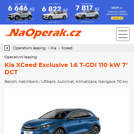
Operativní leasing Kia XCeed Exclusive 1.6 T-GDI 110 kW 7° DCT
Operativní leasing
>
Kia
>
Xceed
Operativní leasing
Kia XCeed Exclusive 1.6 T-GDI 110 kW 7°
DCT
Benzín
,
Hatchback / Liftback
,
Automat
,
Klimatizace
,
Navigace
, 110 kw