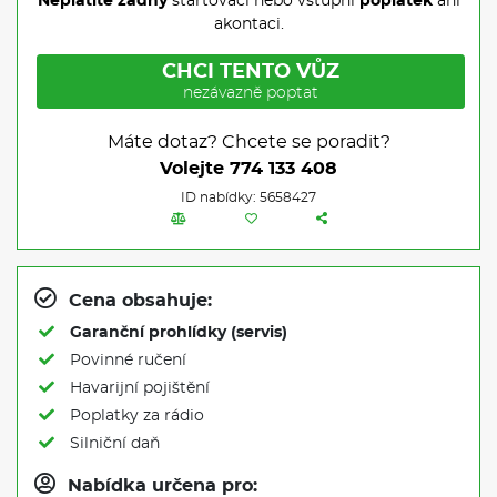
Neplatíte žádný
startovací nebo vstupní
poplatek
ani
akontaci.
CHCI TENTO VŮZ
nezávazně poptat
Máte dotaz? Chcete se poradit?
Volejte
774 133 408
ID nabídky: 5658427
Cena obsahuje:
Garanční prohlídky (servis)
Povinné ručení
Havarijní pojištění
Poplatky za rádio
Silniční daň
Nabídka určena pro: