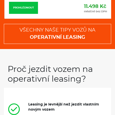
11.498 Kč
PROHLÉDNOUT
měsíčně bez DPH
VŠECHNY NAŠE TIPY VOZŮ NA
OPERATIVNÍ LEASING
Proč jezdit vozem na
operativní leasing?
Leasing je levnější než jezdit vlastním
novým vozem