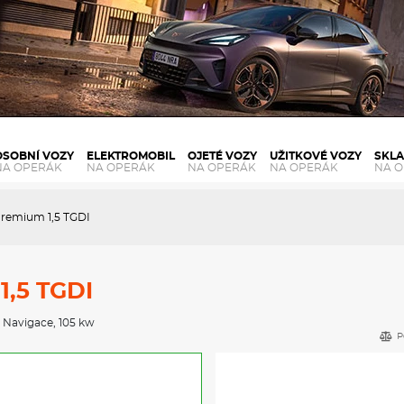
OSOBNÍ VOZY
ELEKTROMOBIL
OJETÉ VOZY
UŽITKOVÉ VOZY
SKL
NA OPERÁK
NA OPERÁK
NA OPERÁK
NA OPERÁK
NA 
remium 1,5 TGDI
,5 TGDI
,
Navigace
, 105 kw
P