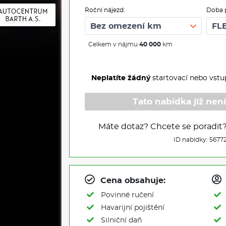
Roční nájezd:
Doba 
Celkem v nájmu
40 000
km
Neplatíte žádný
startovací nebo vstu
Tato nabídka již není
Máte dotaz? Chcete se poradit
ID nabídky: 5677
Cena obsahuje:
Povinné ručení
Havarijní pojištění
Silniční daň