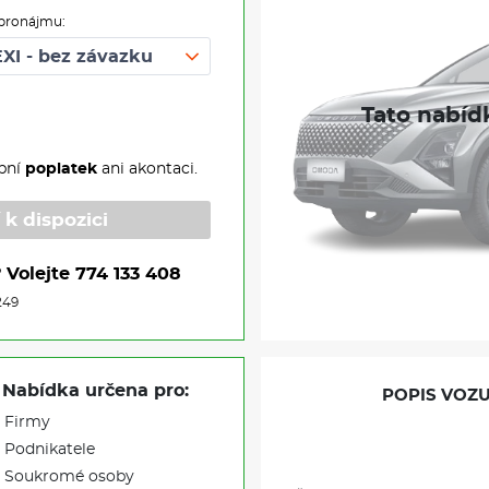
pronájmu:
pní
poplatek
ani akontaci.
 k dispozici
?
Volejte
774 133 408
249
Nabídka určena pro:
POPIS VOZU
Firmy
Podnikatele
Soukromé osoby