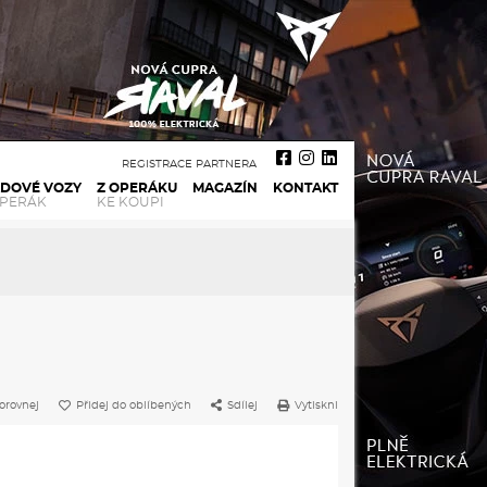
REGISTRACE PARTNERA
ADOVÉ VOZY
Z OPERÁKU
MAGAZÍN
KONTAKT
OPERÁK
KE KOUPI
orovnej
Přidej do oblíbených
Sdílej
Vytiskni