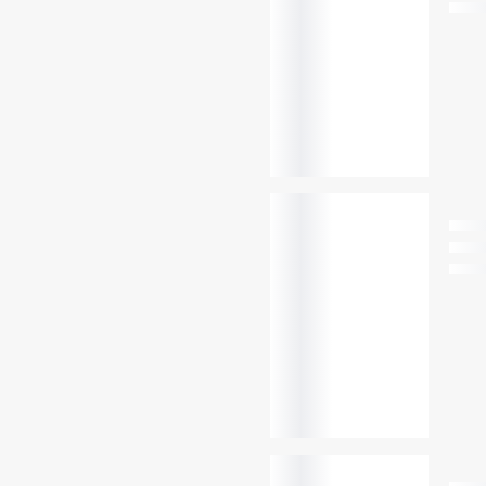
Volba profilu jízdy
Zásuvka 12V
V přední řadě, v zavazadlovém 
Klimatizace
Navigace