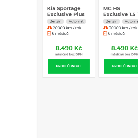
Kia Sportage
MG HS
Exclusive Plus
Exclusive 1.5 
1.6 T-GDI 7DCT
125 kW 7AT 4
Benzín
Automat
Benzín
Automa
110kW 4x2
20000 km / rok
30000 km / rok
6 měsíců
6 měsíců
8.490 Kč
8.490 Kč
měsíčně bez DPH
měsíčně bez DP
PROHLÉDNOUT
PROHLÉDNOUT