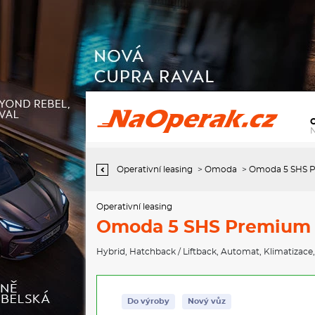
Operativní leasing Omoda 5 SHS Premium 1,5 TGDI
Operativní leasing
>
Omoda
>
Omoda 5 SHS P
Operativní leasing
Omoda 5 SHS Premium 1
Hybrid
,
Hatchback / Liftback
,
Automat
,
Klimatizace
Do výroby
Nový vůz