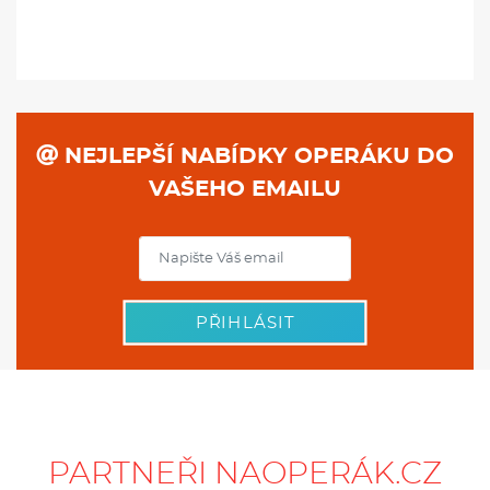
NEJLEPŠÍ NABÍDKY OPERÁKU DO
VAŠEHO EMAILU
PŘIHLÁSIT
PARTNEŘI NAOPERÁK.CZ