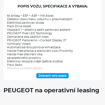
POPIS VOZU, SPECIFIKACE A VÝBAVA:
6x airbag + ESP + ASR + Hill Assist
Detektor stavu tlaku vzduchu v pneumatikách
Elektrická parkovací brzda
Pack Drive Assist
Visiopark 1 + přední a zadní parkovací asistent
PEUGEOT Pixel LED Technology
Zatmavená skla zadních oken
PEUGEOT Panoramic i-Cockpit Display 21"
Vyhřívaný volant
Automatická dvouzónová klimatizace
Hands-free přístup a startování vozu Proximity
Hands-free otevírání víka
zavazadlového prostoru
Elektricky sklopná vnější zpětná zrcátka
Pack Seats
Příprava na tažné zařízení
PEUGEOT i-Connect Advanced – Online 3D navigace
Hliníková kola 19" BREDA černá s výbrusem
Zobrazit celý popis
Sportovní hliníkové pedály a opěrka nohy
VÝBAVA:
PEUGEOT na operativní leasing
Klimatizace
Navigace