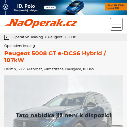
Operativní leasing Peugeot 5008 GT e-DCS6 Hybrid / 107kW
Operativní leasing
>
Peugeot
>
5008
Operativní leasing
Peugeot 5008 GT e-DCS6 Hybrid /
107kW
Benzín
,
SUV
,
Automat
,
Klimatizace
,
Navigace
, 107 kw