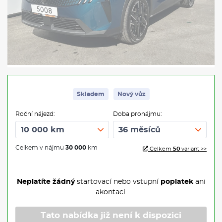
Skladem
Nový vůz
Roční nájezd:
Doba pronájmu:
Celkem v nájmu
30 000
km
Celkem
50
variant >>
Neplatíte žádný
startovací nebo vstupní
poplatek
ani
akontaci.
Tato nabídka již není k dispozici