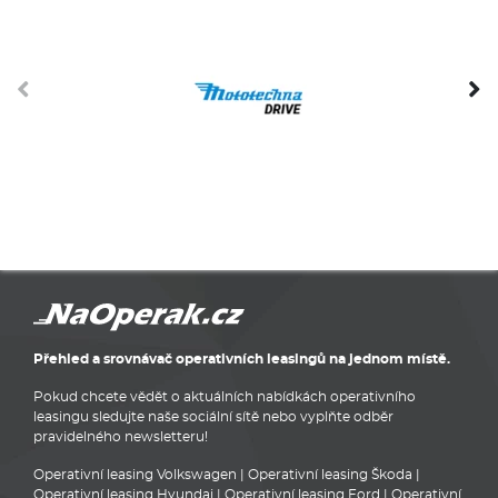
Přehled a srovnávač operativních leasingů na jednom místě.
Pokud chcete vědět o aktuálních nabídkách operativního
leasingu sledujte naše sociální sítě nebo vyplňte odběr
pravidelného newsletteru!
Operativní leasing Volkswagen
|
Operativní leasing Škoda
|
Operativní leasing Hyundai
|
Operativní leasing Ford
|
Operativní