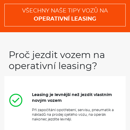
VŠECHNY NAŠE TIPY VOZŮ NA
OPERATIVNÍ LEASING
Proč jezdit vozem na
operativní leasing?
Leasing je levnější než jezdit vlastním
novým vozem
Při započítání opotřebení, servisu, pneumatik a
nákladů na prodej ojetého vozu, na operák
nakonec jezdíte levněji.