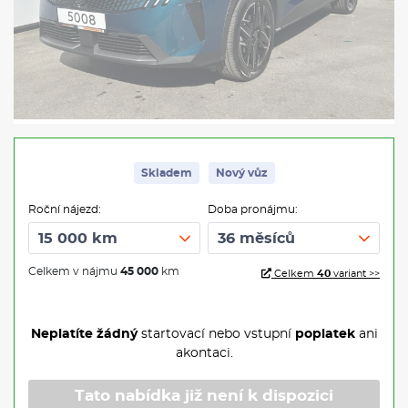
Skladem
Nový vůz
Roční nájezd:
Doba pronájmu:
Celkem v nájmu
45 000
km
Celkem
40
variant >>
Neplatíte žádný
startovací nebo vstupní
poplatek
ani
akontaci.
Tato nabídka již není k dispozici