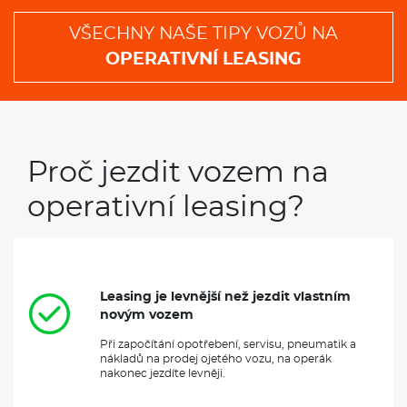
VŠECHNY NAŠE TIPY VOZŮ NA
OPERATIVNÍ LEASING
Proč jezdit vozem na
operativní leasing?
Leasing je levnější než jezdit vlastním
novým vozem
Při započítání opotřebení, servisu, pneumatik a
nákladů na prodej ojetého vozu, na operák
nakonec jezdíte levněji.