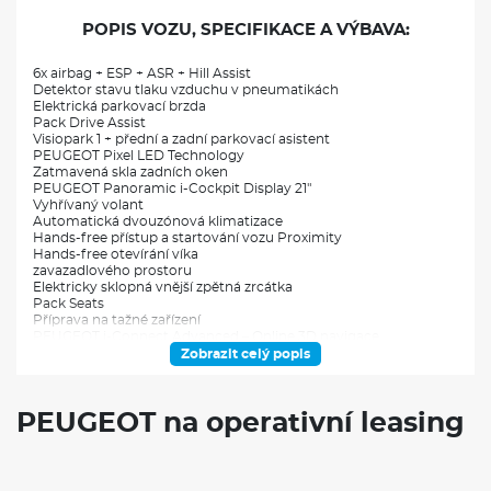
POPIS VOZU, SPECIFIKACE A VÝBAVA:
6x airbag + ESP + ASR + Hill Assist
Detektor stavu tlaku vzduchu v pneumatikách
Elektrická parkovací brzda
Pack Drive Assist
Visiopark 1 + přední a zadní parkovací asistent
PEUGEOT Pixel LED Technology
Zatmavená skla zadních oken
PEUGEOT Panoramic i-Cockpit Display 21"
Vyhřívaný volant
Automatická dvouzónová klimatizace
Hands-free přístup a startování vozu Proximity
Hands-free otevírání víka
zavazadlového prostoru
Elektricky sklopná vnější zpětná zrcátka
Pack Seats
Příprava na tažné zařízení
PEUGEOT i-Connect Advanced – Online 3D navigace
Hliníková kola 19" BREDA černá s výbrusem
Zobrazit celý popis
Sportovní hliníkové pedály a opěrka nohy
VÝBAVA:
PEUGEOT na operativní leasing
Klimatizace
Navigace