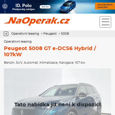
Operativní leasing Peugeot 5008 GT e-DCS6 Hybrid / 107kW
Operativní leasing
>
Peugeot
>
5008
Operativní leasing
Peugeot 5008 GT e-DCS6 Hybrid /
107kW
Benzín
,
SUV
,
Automat
,
Klimatizace
,
Navigace
, 107 kw