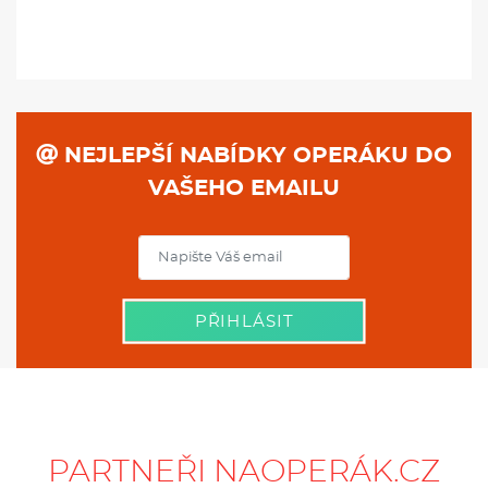
NEJLEPŠÍ NABÍDKY OPERÁKU DO
VAŠEHO EMAILU
PŘIHLÁSIT
PARTNEŘI NAOPERÁK.CZ