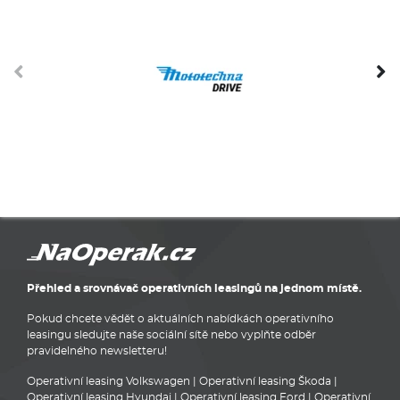
Přehled a srovnávač operativních leasingů na jednom místě.
Pokud chcete vědět o aktuálních nabídkách operativního
leasingu sledujte naše sociální sítě nebo vyplňte odběr
pravidelného newsletteru!
Operativní leasing Volkswagen
|
Operativní leasing Škoda
|
Operativní leasing Hyundai
|
Operativní leasing Ford
|
Operativní