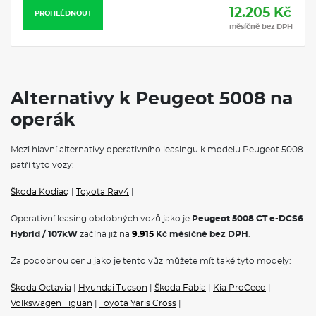
12.205 Kč
PROHLÉDNOUT
měsíčně bez DPH
Alternativy k Peugeot 5008 na
operák
Mezi hlavní alternativy operativního leasingu k modelu Peugeot 5008
patří tyto vozy:
Škoda Kodiaq
|
Toyota Rav4
|
Operativní leasing obdobných vozů jako je
Peugeot 5008 GT e-DCS6
Hybrid / 107kW
začíná již na
9.915
Kč měsíčně bez DPH
.
Za podobnou cenu jako je tento vůz můžete mít také tyto modely:
Škoda Octavia
|
Hyundai Tucson
|
Škoda Fabia
|
Kia ProCeed
|
Volkswagen Tiguan
|
Toyota Yaris Cross
|