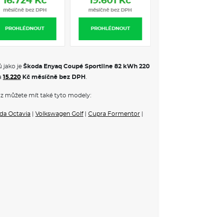
č
16.724 Kč
19.601 Kč
PH
měsíčně bez DPH
měsíčně bez DPH
T
PROHLÉDNOUT
PROHLÉDNOUT
dadla s pamětí
kováním na dálku
ní opěrky v předních sedadlech s masážní funkcí
 jako je
Škoda Enyaq Coupé Sportline 82 kWh 220
produktorů včetně subwooferu
a
15.220
Kč měsíčně bez DPH
.
z můžete mít také tyto modely:
 VE VÝBAVA STUPNI
da Octavia
|
Volkswagen Golf
|
Cupra Formentor
|
ronic
aček
zové oceli
ní skla
du
m prostoru
dlovém prostoru
plato)
ích oken
tomatickým stmíváním
 desky N-Carbon