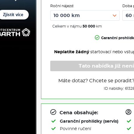
Roční nájezd:
Doba 
Celkem v nájmu
50 000
km
Garanční prohlíd
Neplatíte žádný
startovací nebo vstu
Tato nabídka již není
Máte dotaz? Chcete se poradit
ID nabídky: 6132
Cena obsahuje:
Garanční prohlídky (servis)
Povinné ručení