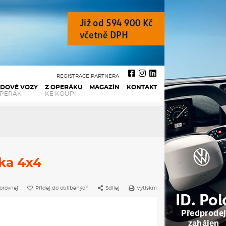
REGISTRACE PARTNERA
ADOVÉ VOZY
Z OPERÁKU
MAGAZÍN
KONTAKT
OPERÁK
KE KOUPI
ka 4x4
orovnej
Přidej do oblíbených
Sdílej
Vytiskni