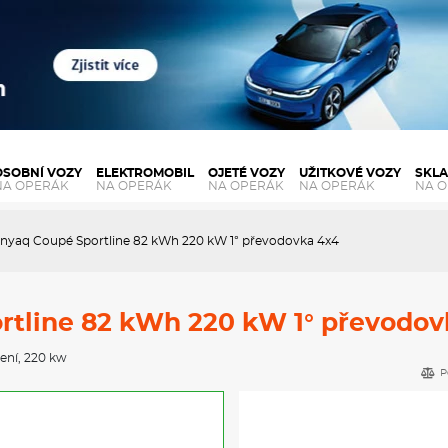
OSOBNÍ VOZY
ELEKTROMOBIL
OJETÉ VOZY
UŽITKOVÉ VOZY
SKL
NA OPERÁK
NA OPERÁK
NA OPERÁK
NA OPERÁK
NA 
nyaq Coupé Sportline 82 kWh 220 kW 1° převodovka 4x4
rtline 82 kWh 220 kW 1° převodov
zení
, 220 kw
P