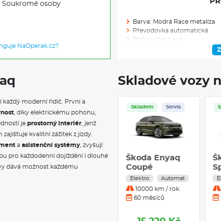
PŘ
Soukromé osoby
Barva: Modrá Race metalíza
Převodovka automatická
Pohon všech kol
unguje NaOperak.cz?
Výkon (kW/k): 220/295
Z
Modelový rok: 2027
yaq
Skladové vozy n
Skladem: 1
 každý moderní řidič. První a
Skladem
Servis
Ve výrobě: 0
Skladem
Serv
rnost
, díky elektrickému pohonu,
dností je
prostorný interiér
, jenž
VÝBAVA NAD R
ajišťuje kvalitní zážitek z jízdy.
nment
a
asistenční systémy
, zvyšují
Chladivo R744
bu pro každodenní dojíždění i dlouhé
Škoda Enyaq
Škoda Enya
Příprava pro nezávislé topení
Sportline 63
Coupé
ýbavy dává možnost každému
Tepelné čerpadlo
kWh 150 kW 1°
Přenosná nabíječka iV
Sportline 82
Elektro
Automat
Elektro
Auto
Uložený parkovací manévr
automatická
kWh 210 kW 
10000 km / rok
10000 km / ro
Tlumení vpředu
převodovka
60 měsíců
60 měsíců
Panoramatický kamerový sy
Head-up displej s rozšířenou r
Prosvětlená přední maska