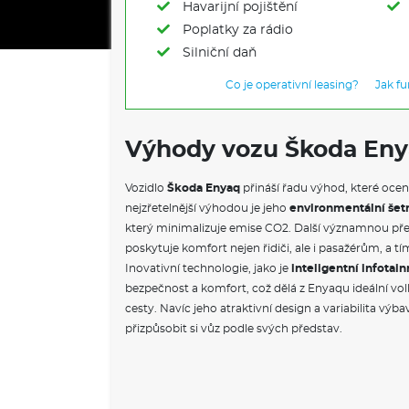
Havarijní pojištění
Poplatky za rádio
Silniční daň
Co je operativní leasing?
Jak f
Výhody vozu Škoda En
Vozidlo
Škoda Enyaq
přináší řadu výhod, které ocení
nejzřetelnější výhodou je jeho
environmentální šet
který minimalizuje emise CO2. Další významnou pře
poskytuje komfort nejen řidiči, ale i pasažérům, a tím z
Inovativní technologie, jako je
inteligentní infotai
bezpečnost a komfort, což dělá z Enyaqu ideální vol
cesty. Navíc jeho atraktivní design a variabilita v
přizpůsobit si vůz podle svých představ.