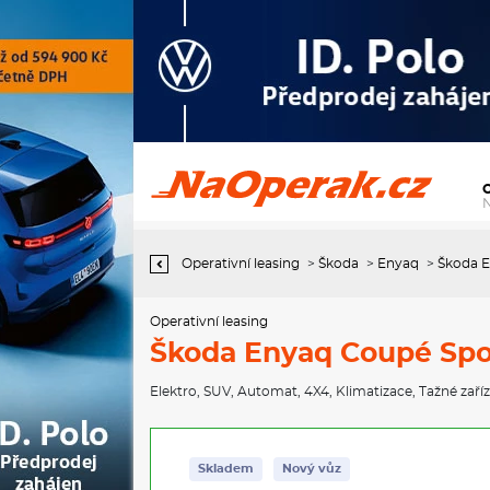
Operativní leasing Škoda Enyaq Coupé Sportline 82 kWh 220 kW
1° převodovka 4x4
Operativní leasing
>
Škoda
>
Enyaq
>
Škoda E
Operativní leasing
Škoda Enyaq Coupé Spo
Elektro
,
SUV
,
Automat
,
4X4
,
Klimatizace
,
Tažné zaří
Skladem
Nový vůz