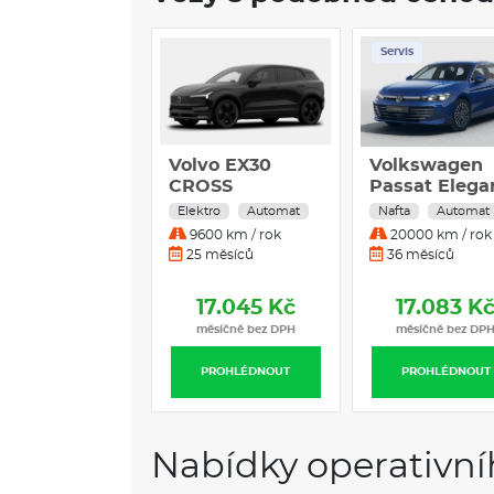
Servis
Servis
vo EX30
Volkswagen
Volkswagen
OSS
Passat Elegance
Tayron
UNTRY P5
2.0 TDI 4x4 142
Elegance 2.0 
ktro
Automat
Nafta
Automat
Nafta
Automat
NG R. PLUS
kW Nafta 4x4
142 kW Nafta
600 km / rok
20000 km / rok
20000 km / rok
Automatická
4x4
 měsíců
36 měsíců
36 měsíců
převodovka
Automatická
převodovka
17.045 Kč
17.083 Kč
17.090 K
měsíčně bez DPH
měsíčně bez DPH
měsíčně bez DP
PROHLÉDNOUT
PROHLÉDNOUT
PROHLÉDNOUT
Nabídky operativní