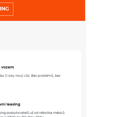
ING
astí 10%
RMACE O VOZE ŠKODA ENYAQ
které kombinuje moderní design s vysoce
ií. Tento model se vyznačuje prostorným
 pro celou rodinu, a také řadou vysoce kvalitních
klíčové vlastnosti patří dlouhý dojezd na jedno
 činí ideální volbu jak pro městské, tak i pro
mi bezpečnostními prvky a možnostmi konektivity
m vozem
 očekávání moderního řidiče.
ebo 3 roky nový vůz. Bez problémů, bez
VÝBAVA:
vní leasing
sing poskytovatelů už od několika měsíců.