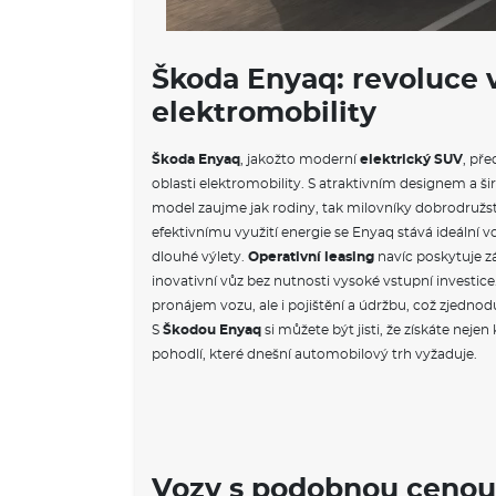
Škoda Enyaq: revoluce v
elektromobility
Škoda Enyaq
, jakožto moderní
elektrický SUV
, př
oblasti elektromobility. S atraktivním designem a š
model zaujme jak rodiny, tak milovníky dobrodružs
efektivnímu využití energie se Enyaq stává ideální 
dlouhé výlety.
Operativní leasing
navíc poskytuje z
inovativní vůz bez nutnosti vysoké vstupní investice
pronájem vozu, ale i pojištění a údržbu, což zjedno
S
Škodou Enyaq
si můžete být jisti, že získáte nejen 
pohodlí, které dnešní automobilový trh vyžaduje.
Vozy s podobnou cenou