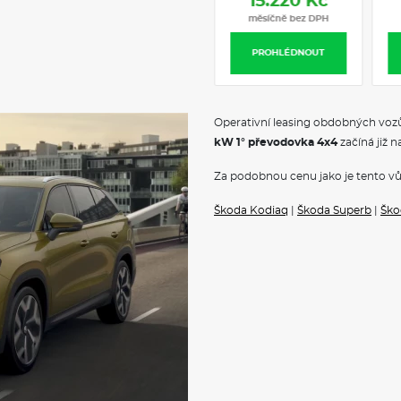
13.109 Kč
15.220 K
Stabilizátor přední
měsíčně bez DPH
měsíčně bez D
Stabilizátor zadní
Tlumení vzadu
PROHLÉDNOUT
PROHLÉDNOU
Adaptivní podvozek DCC
Elektricky ovládaná přední se
Automatické parkování s par
Elektricky nastavitelné beder
Operativní leasing obdobných vozů
Audiosystém CANTON - 12 re
kW 1° převodovka 4x4
začíná již n
Maxx paket
Za podobnou cenu jako je tento vů
VÝBAVA
Škoda Kodiaq
|
Škoda Superb
|
Ško
Třízónová klimatizace Climat
Rozpoznávání dopravních zn
Virtuální kokpit 5"
Sportovní kryty pedálů z nere
Sunset a akustická přední boč
Textilní koberce vpředu a vza
Cargo element v zavazadlové
Odkládací schránky v zavaza
Kryt zavazadlového prostoru (
Sluneční rolety zadních bočn
Vnitřní zpětné zrcátko s au
Dekorativní obložení palubní