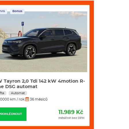
prostoru
h
Skladem
Servis
6 A)
měnu jízdního pruhu a systém výstrahy při
zabrzděním při hrozící kolizi s vozidly, chodci a
 světlometů
automatickou funkcí Coming Home a Leaving Home
pečnostního pásu
í)
erze 60), až 165 kW (verze 85, 85x, RS)
tion R-
Škoda Octavia Selection 1,5 TSI
Hybrid 85 kW DSG
Benzín
Automat
v odstínu Dark Chrome
10000 km / rok
36 měsíců
u pneumatik
989 Kč
7.453 Kč
PROHLÉDNOUT
čně bez DPH
měsíčně bez DPH
POJIŠTĚNÍ