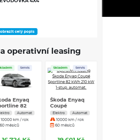
EVODOVKA 4X4
obrazit celý popis
DOSTUPNOST
a operativní leasing
is
Skladem
Servis
Skladem
Servis
ÁMEC VÝBAVOVÉHO STUPNĚ
q
Škoda Enyaq
Škoda Enyaq
Sportline 82
Coupé
kWh 210 kW 1°
Sportline 82
mat
Elektro
Automat
Elektro
Automat
1°
automatická
kWh 210 kW 1-
k
10000 km / rok
10000 km / rok
4x4
stup. automat.
60 měsíců
60 měsíců
stém
ealitou (AR)