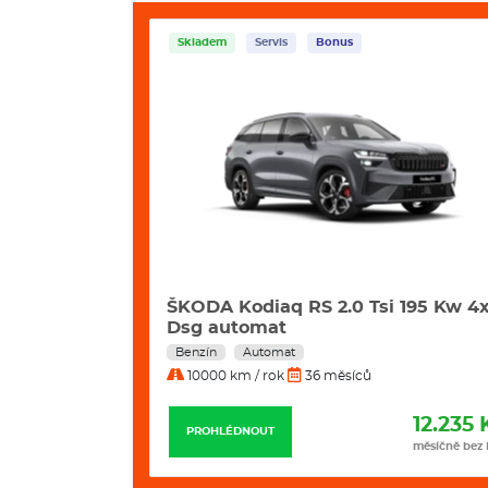
Servis
Bonus
Skladem
Servis
Bonu
diaq RS 2.0 Tsi 195 Kw 4x4
ŠKODA Kodiaq 2.0 T
omat
Sportline 4x4 sg
utomat
Nafta
Automat
/ rok
36 měsíců
10000 km / rok
36 měs
12.235 Kč
OUT
PROHLÉDNOUT
měsíčně bez DPH