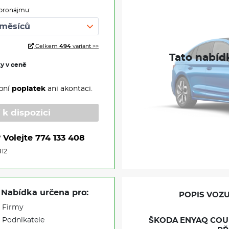
pronájmu:
Celkem
494
variant >>
ky v ceně
pní
poplatek
ani akontaci.
 k dispozici
?
Volejte
774 133 408
812
Nabídka určena pro:
POPIS VOZU
Firmy
Podnikatele
ŠKODA ENYAQ COUP