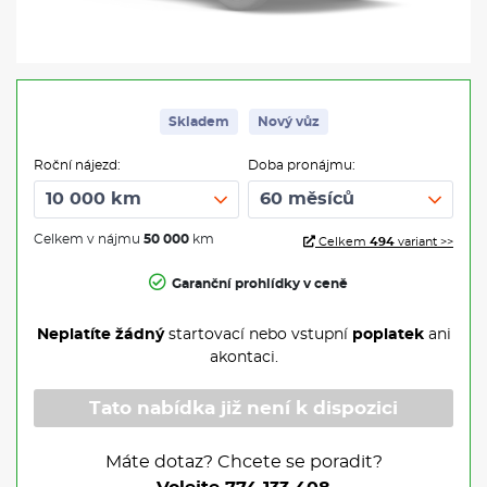
Skladem
Nový vůz
Roční nájezd:
Doba pronájmu:
Celkem v nájmu
50 000
km
Celkem
494
variant >>
Garanční prohlídky v ceně
Neplatíte žádný
startovací nebo vstupní
poplatek
ani
akontaci.
Tato nabídka již není k dispozici
Máte dotaz? Chcete se poradit?