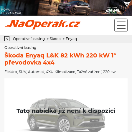
Operativní leasing Škoda Enyaq L&K 82 kWh 220 kW 1°
převodovka 4x4
Operativní leasing
>
Škoda
>
Enyaq
Operativní leasing
Škoda Enyaq L&K 82 kWh 220 kW 1°
převodovka 4x4
Elektro
,
SUV
,
Automat
,
4X4
,
Klimatizace
,
Tažné zařízení
, 220 kw