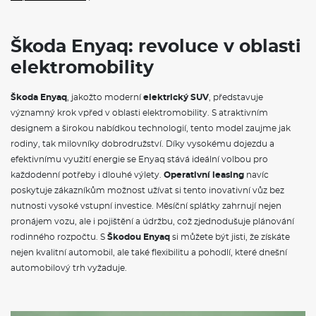
KESSY - bezklíčové zamykání a startování
Airbag řidiče a spolujezdce s možností deaktivace na straně
spolujezdce
Škoda Enyaq: revoluce v oblasti
Alarm
12 V zásuvka v zavazadlovém prostoru
elektromobility
Proaktivní ochrana cestujících
Nabíjecí kabel Mode 3 typ 2 (16 A)
Asistent pro vyparkování a změnu jízdního pruhu a systém
Škoda Enyaq
, jakožto moderní
elektrický SUV
, představuje
výstrahy při vystupování
významný krok vpřed v oblasti elektromobility. S atraktivním
Front Assit - s upozorněním a zabrzděním při hrozící kolizi s
designem a širokou nabídkou technologií, tento model zaujme jak
vozidly, chodci a cyklisty
rodiny, tak milovníky dobrodružství. Díky vysokému dojezdu a
Světelný a dešťový senzor
Prediktivní tempomat
efektivnímu využití energie se Enyaq stává ideální volbou pro
Dvoutónová siréna
každodenní potřeby i dlouhé výlety.
Operativní leasing
navíc
Světla pro denní svícení s automatickou funkcí Coming Home
poskytuje zákazníkům možnost užívat si tento inovativní vůz bez
a Leaving Home
nutnosti vysoké vstupní investice. Měsíční splátky zahrnují nejen
Signalizace nezapnutého bezpečnostního pásu
Přídavné odrazky (oblast dveří)
pronájem vozu, ale i pojištění a údržbu, což zjednodušuje plánování
Uložený parkovací manévr
rodinného rozpočtu. S
Škodou Enyaq
si můžete být jisti, že získáte
Asistent průjezdu křižovatkou
nejen kvalitní automobil, ale také flexibilitu a pohodlí, které dnešní
Panoramatický kamerový systém
automobilový trh vyžaduje.
Head-up displej s rozšířenou realitou (AR)
Rozšířené ambientní LED osvětlení - výplň dveří a palubní
deska
Prosvětlená přední maska