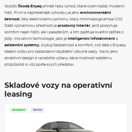
Škoda Prodloužená záruka na 5 let, do 100 000 km
Vozidlo
Škoda Enyaq
přináší řadu výhod, které ocení každý moderní
Škoda Předplacený servis Standard na 5 let, do 150 000 km
řidič. První a nejzřetelnější výhodou je jeho
environmentální
šetrnost
, díky elektrickému pohonu, který minimalizuje emise CO2.
VÝBAVA VE VÝBAVA STUPNI
Další významnou předností je
prostorný interiér
, jenž poskytuje
komfort nejen řidiči, ale i pasažérům, a tím zajišťuje kvalitní zážitek z
Třízónová klimatizace Climatronic
Rozpoznávání dopravních značek
jízdy. Inovativní technologie, jako je
inteligentní infotainment
a
Virtuální kokpit 5"
asistenční systémy
, zvyšují bezpečnost a komfort, což dělá z Enyaqu
Textilní koberce vpředu a vzadu
ideální volbu pro každodenní dojíždění i dlouhé cesty. Navíc jeho
Roletový kryt zavazadlového prostoru
atraktivní design a variabilita výbavy dává možnost každému
Vnitřní zpětné zrcátko s automatickým stmíváním
Sluneční clony s osvětleným kosmetickým zrcátkem na
přizpůsobit si vůz podle svých představ.
straně řidiče a spolujezdce
Osvětlení zavazadlového prostoru
Sunset a akustická přední boční skla
Skladové vozy na operativní
Dělicí síť do zavazadlového prostoru
Variabilní podlaha zavazadlového prostoru + druhý cargo
leasing
element
Sluneční rolety zadních bočních oken
Odkládací přihrádka za středovou konzolou
Skladem
Servis
Vyhříváné čelní sklo
Dekorační vložky
Síťový program s taškou na nabíjecí kabely
Osvětlení prostoru pro nohy vpředu a vzadu