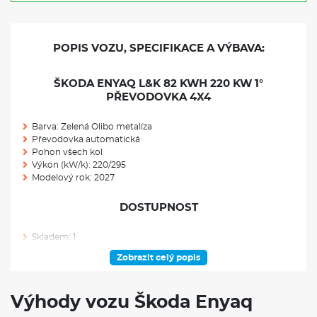
POPIS VOZU, SPECIFIKACE A VÝBAVA:
ŠKODA ENYAQ L&K 82 KWH 220 KW 1°
PŘEVODOVKA 4X4
Barva: Zelená Olibo metalíza
Převodovka automatická
Pohon všech kol
Výkon (kW/k): 220/295
Modelový rok: 2027
DOSTUPNOST
Skladem: 1
Ve výrobě: 0
Zobrazit celý popis
VÝBAVA NAD RÁMEC VÝBAVOVÉHO STUPNĚ
Výhody vozu Škoda Enyaq
Přenosná nabíječka iV