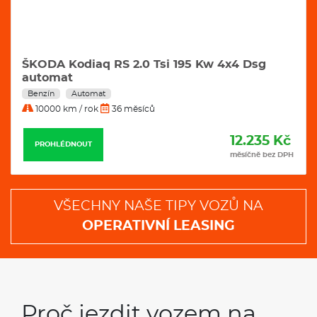
ŠKODA Kodiaq RS 2.0 Tsi 195 Kw 4x4 Dsg
automat
Benzín
Automat
10000 km / rok
36 měsíců
12.235 Kč
PROHLÉDNOUT
měsíčně bez DPH
VŠECHNY NAŠE TIPY VOZŮ NA
OPERATIVNÍ LEASING
Proč jezdit vozem na