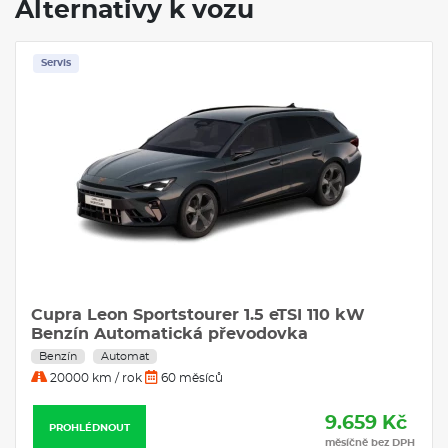
Alternativy k vozu
Servis
Cupra Leon Sportstourer 1.5 eTSI 110 kW
Benzín Automatická převodovka
Benzín
Automat
20000 km / rok
60 měsíců
9.659 Kč
PROHLÉDNOUT
měsíčně bez DPH