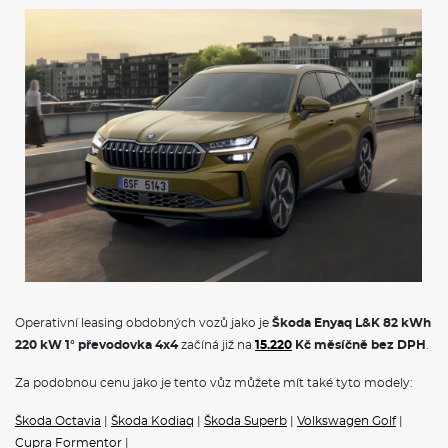
Tři výškově nastavitelné opěrky hlavy vzadu
Výškově nastavitelné přední opěrky hlavy
Potahy sedadel kůže
Sklápění zadních sedadel ze zavazadlového prostoru
Elektricky ovládaná přední sedadla s pamětí
Vyhřívaná zadní sedadla
Ventilovaná přední sedadla
Elektricky nastavitelné bederní opěrky v předních sedadlech s
masážní funkcí
Digitální asistentka Laura - hlasové ovládání
DAB - digitální radiopříjem
Bezdrátový SmartLink
2x USB-C vpředu a 2x USB-C vzadu (nabíjecí výkon až 45 W)
Audiosystém CANTON - 12 reproduktorů včetně subwooferu
Bezdrátové nabíjení telefonu Qi2 s magnetickým nabíjecím
profilem a chlazením (až 25 W)
Rozpoznání rozptýlení a detekce únavy se sledováním řidiče
Konektor pro rychlé nabíjení (CCS / Combo 2)
Operativní leasing obdobných vozů jako je
Škoda Enyaq L&K 82 kWh
Tísňové volání eCall
220 kW 1° převodovka 4x4
začíná již na
15.220
Kč měsíčně bez DPH
.
Elektronická parkovací brzda
Osvětlení nástupního prostoru s promítáním loga
2× i-Size a 2× Top Tether vzadu, i-Size na sedadle spolujezdce
Za podobnou cenu jako je tento vůz můžete mít také tyto modely:
Tříbodové automatické bezpečnostní pásy zadní vnější se
štítkem ECE
Škoda Octavia
|
Škoda Kodiaq
|
Škoda Superb
|
Volkswagen Golf
|
Asistent při odbočování a asistent pro vyhýbací manévry
Cupra Formentor
|