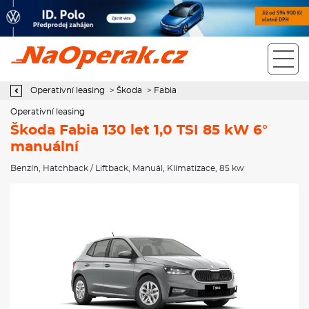
Operativní leasing Škoda Fabia 130 let 1,0 TSI 85 kW 6° manuální
Operativní leasing
>
Škoda
>
Fabia
Operativní leasing
Škoda Fabia 130 let 1,0 TSI 85 kW 6°
manuální
Benzín
,
Hatchback / Liftback
,
Manuál
,
Klimatizace
, 85 kw