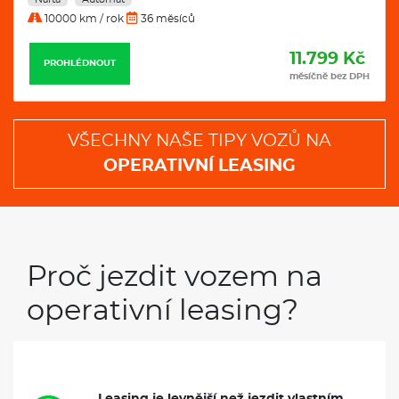
10000 km / rok
36 měsíců
11.799 Kč
PROHLÉDNOUT
měsíčně bez DPH
VŠECHNY NAŠE TIPY VOZŮ NA
OPERATIVNÍ LEASING
Proč jezdit vozem na
operativní leasing?
Leasing je levnější než jezdit vlastním