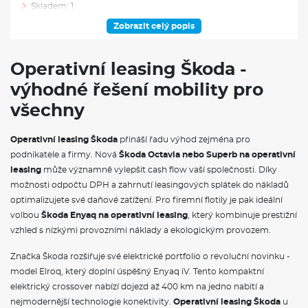
Skladem: 1
Ve výrobě: 0
Zobrazit celý popis
VÝBAVA NAD RÁMEC VÝBAVOVÉHO STUPNĚ
Operativní leasing Škoda -
Rezervní kolo pro 15" kola (plnohodnotné)
výhodné řešení mobility pro
Sada nářadí a zvedák vozu
Rezervní kolo (plnohodnotné) pro 15" kola
všechny
Vnitřní zpětné zrcátko s automatickým stmíváním
6 reproduktorů
Dvouzónová klimatizace Climatronic
Operativní leasing Škoda
přináší řadu výhod zejména pro
Bezdrátový SmartLink
podnikatele a firmy. Nová
Škoda Octavia nebo Superb na operativní
Interiér plus
leasing
může významně vylepšit cash flow vaší společnosti. Díky
možnosti odpočtu DPH a zahrnutí leasingových splátek do nákladů
VÝBAVA VE VÝBAVA STUPNI
optimalizujete své daňové zatížení. Pro firemní flotily je pak ideální
volbou
Škoda Enyaq na operativní leasing
, který kombinuje prestižní
Rozpoznávání dopravních značek
vzhled s nízkými provozními náklady a ekologickým provozem.
Textilní dekor palubní desky Kota
Textilní koberce vpředu a vzadu
Značka Škoda rozšiřuje své elektrické portfolio o revoluční novinku -
Kabinový vzduchový filtr s aktivním uhlím
Cargo element
model Elroq, který doplní úspěšný Enyaq iV. Tento kompaktní
Závěsná multifunkční kapsa
elektrický crossover nabízí dojezd až 400 km na jedno nabití a
Elektrické ovládání oken vpředu a vzadu
nejmodernější technologie konektivity.
Operativní leasing Škoda
u
Schránka před spolujezdcem