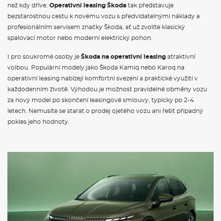
než kdy dříve.
Operativní leasing Škoda
tak představuje
bezstarostnou cestu k novému vozu s předvídatelnými náklady a
profesionálním servisem značky Škoda, ať už zvolíte klasický
spalovací motor nebo moderní elektrický pohon.
I pro soukromé osoby je
Škoda na operativní leasing
atraktivní
volbou. Populární modely jako Škoda Kamiq nebo Karoq na
operativní leasing nabízejí komfortní svezení a praktické využití v
každodenním životě. Výhodou je možnost pravidelné obměny vozu
za nový model po skončení leasingové smlouvy, typicky po 2-4
letech. Nemusíte se starat o prodej ojetého vozu ani řešit případný
pokles jeho hodnoty.