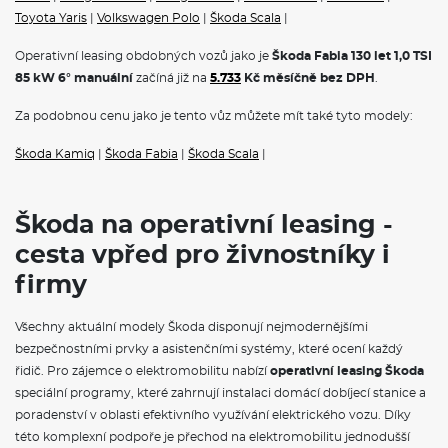
financování vám umožní jezdit v novém voze bez nutnosti jeho
Toyota Yaris
|
Volkswagen Polo
|
Škoda Scala
|
koupě.
Škoda na operativní leasing
nabízí kompletní portfolio
modelů, od městského vozítka Fabia přes prostorný Octavia
Operativní leasing obdobných vozů jako je
Škoda Fabia 130 let 1,0 TSI
Combi až po luxusní SUV Kodiaq.
Na operák
, si můžete pořídit
85 kW 6° manuální
začíná již na
5.733
Kč měsíčně bez DPH
.
také čistě elektrické vozy
Škoda Elroq
a
Škoda Enyaq na
operativní leasing,
nebo hybridnín vozy Superb iV a Kodiaq iV. V
Za podobnou cenu jako je tento vůz můžete mít také tyto modely:
měsíční splátce jsou obvykle zahrnuty veškeré servisní náklady,
pojištění i pravidelná údržba, což vám umožní přesně plánovat
Škoda Kamiq
|
Škoda Fabia
|
Škoda Scala
|
výdaje spojené s provozem vozidla.
VÝBAVA:
Škoda na operativní leasing -
Klimatizace
cesta vpřed pro živnostníky i
firmy
Všechny aktuální modely Škoda disponují nejmodernějšími
bezpečnostními prvky a asistenčními systémy, které ocení každý
řidič. Pro zájemce o elektromobilitu nabízí
operativní leasing Škoda
speciální programy, které zahrnují instalaci domácí dobíjecí stanice a
poradenství v oblasti efektivního využívání elektrického vozu. Díky
této komplexní podpoře je přechod na elektromobilitu jednodušší