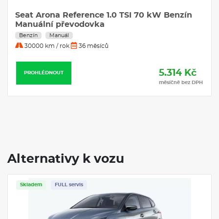
Seat Arona Reference 1.0 TSI 70 kW Benzín
Manuální převodovka
Benzín
Manuál
30000 km / rok
36 měsíců
5.314 Kč
PROHLÉDNOUT
měsíčně bez DPH
Alternativy k vozu
Skladem
FULL servis