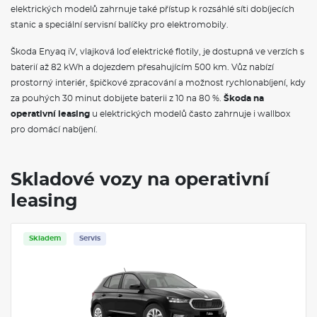
elektrických modelů zahrnuje také přístup k rozsáhlé síti dobíjecích
Dekorační lišta palubní desky šedá
stanic a speciální servisní balíčky pro elektromobily.
Sluneční clony s kosmetickým zrcátkem
Síťový program s pružnou odkládací schránkou
Kožená hlavice řadící páky
Škoda Enyaq iV, vlajková loď elektrické flotily, je dostupná ve verzích s
Oboustranný koberec do zavazadlového prostoru
baterií až 82 kWh a dojezdem přesahujícím 500 km. Vůz nabízí
Schránka na brýle
prostorný interiér, špičkové zpracování a možnost rychlonabíjení, kdy
2 čtecí lampičky vpředu, 2 vzadu
za pouhých 30 minut dobijete baterii z 10 na 80 %.
Škoda na
Osvětlení zavazadlového prostoru
operativní leasing
Škrabka na led ve víku palivové nádrže
u elektrických modelů často zahrnuje i wallbox
Standardní lišty oken
pro domácí nabíjení.
Konvexní vnější zpětná zrcátka
Vnější zpětná zrcátka lakovaná v barvě karoserie
Mřížka chladiče
Skladové vozy na operativní
Vnější zpětná zrcátka elektricky nastavitelná a vyhřívaná
Parkovací senzory vzadu
leasing
LED přední světlomety
Stěrač zadního okna s ostřikovačem
LED zadní světla
Skladem
Servis
Kontrola tlaku v pneumatikách
Pneumatiky 185/65 R15 88H se superoptimalizovaným
valivým odporem generace 2
Krytky šroubů kol
Bezpečnostní šrouby kol
Rotare Aero 15" stříbrná