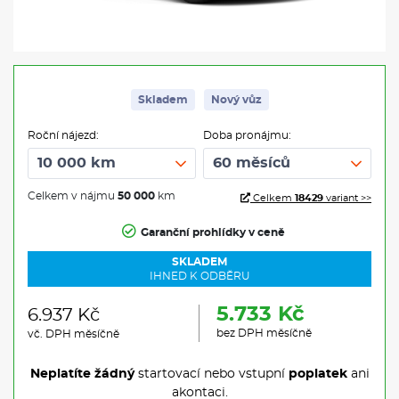
Skladem
Nový vůz
Roční nájezd:
Doba pronájmu:
Celkem v nájmu
50 000
km
Celkem
18429
variant >>
Garanční prohlídky v ceně
SKLADEM
IHNED K ODBĚRU
5.733 Kč
6.937 Kč
bez DPH měsíčně
vč. DPH měsíčně
Neplatíte žádný
startovací nebo vstupní
poplatek
ani
akontaci.