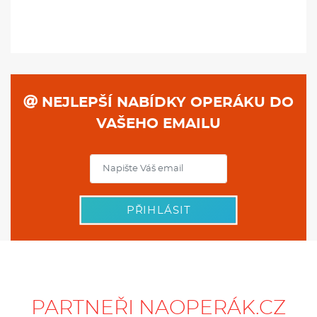
NEJLEPŠÍ NABÍDKY OPERÁKU DO
VAŠEHO EMAILU
PŘIHLÁSIT
PARTNEŘI NAOPERÁK.CZ