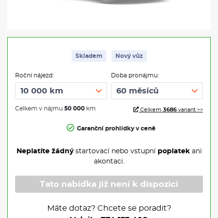
Skladem
Nový vůz
Roční nájezd:
Doba pronájmu:
Celkem v nájmu
50 000
km
Celkem
3686
variant >>
Garanční prohlídky v ceně
Neplatíte žádný
startovací nebo vstupní
poplatek
ani
akontaci.
Tato nabídka již není k dispozici
Máte dotaz? Chcete se poradit?