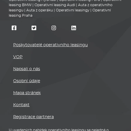
leasing BMW
|
Operativní leasing Audi
|
Auta z operativního
leasingu
|
Auta z operáku
|
Operativní leasingy
|
Operativní
leasing Praha
Poskytovatelé operativního leasingu
VOP
Napsali o nás
Osobní údaje
Mapa stránek
Kontakt
Registrace partnera
U uvedených nabídek operativního leasingu se nejedná o