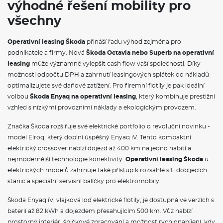
výhodné řešení mobility pro
Rozpoznání rozptýlení a detekce únavy se sledováním řidiče
Samostmívací vnitřní zpětné zrcátko
všechny
6 reproduktorů
Dvouzónová klimatizace Climatronic
Bezdrátový SmartLink
Operativní leasing Škoda
přináší řadu výhod zejména pro
Bluetooth
podnikatele a firmy. Nová
Škoda Octavia nebo Superb na operativní
Interiér plus
leasing
může významně vylepšit cash flow vaší společnosti. Díky
možnosti odpočtu DPH a zahrnutí leasingových splátek do nákladů
VÝBAVA VE VÝBAVA STUPNI
optimalizujete své daňové zatížení. Pro firemní flotily je pak ideální
volbou
Škoda Enyaq na operativní leasing
, který kombinuje prestižní
Spodní dekorační vložky
vzhled s nízkými provozními náklady a ekologickým provozem.
Textilní koberce vpředu a vzadu
Kabinový vzduchový filtr s aktivním uhlím
Značka Škoda rozšiřuje své elektrické portfolio o revoluční novinku -
Upínací přípravek v zavazadlovém prostoru
Kryt zavazadlového prostoru, sklápěcí
model Elroq, který doplní úspěšný Enyaq iV. Tento kompaktní
Elektrické ovládání oken vpředu a vzadu
elektrický crossover nabízí dojezd až 400 km na jedno nabití a
Schránka před spolujezdcem standardní
nejmodernější technologie konektivity.
Operativní leasing Škoda
u
Dekorační vložky
elektrických modelů zahrnuje také přístup k rozsáhlé síti dobíjecích
Systém pro zabezpečení nákladu včetně nákupní sítě
stanic a speciální servisní balíčky pro elektromobily.
Kožená hlavice řadící páky
Držák na brýle
Osvětlení zavazadlového prostoru
Škoda Enyaq iV, vlajková loď elektrické flotily, je dostupná ve verzích s
Uzávěr palivové nádrže
baterií až 82 kWh a dojezdem přesahujícím 500 km. Vůz nabízí
Vnější zrcátko na straně řidiče konvexní, na straně spolujezdce
prostorný interiér, špičkové zpracování a možnost rychlonabíjení, kdy