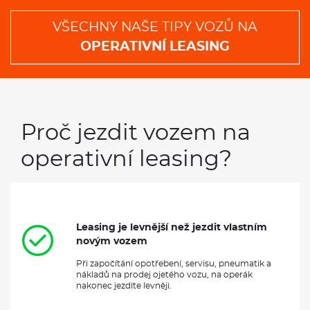
VŠECHNY NAŠE TIPY VOZŮ NA
OPERATIVNÍ LEASING
Proč jezdit vozem na
operativní leasing?
Leasing je levnější než jezdit vlastním
novým vozem
Při započítání opotřebení, servisu, pneumatik a
nákladů na prodej ojetého vozu, na operák
nakonec jezdíte levněji.