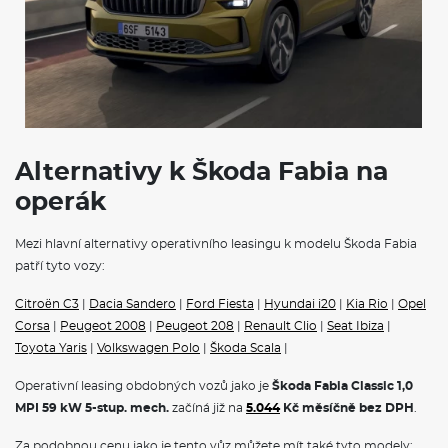
POJIŠTĚNÍ
Povinné ručení
Havarijní pojištění se spoluúčastí 10%
Pojištění skel
Operativní leasing Škoda
představuje ideální řešení pro
podnikatele, firmy i soukromé osoby. Tento moderní způsob
financování vám umožní jezdit v novém voze bez nutnosti jeho
Alternativy k Škoda Fabia na
koupě.
Škoda na operativní leasing
nabízí kompletní portfolio
operák
modelů, od městského vozítka Fabia přes prostorný Octavia
Combi až po luxusní SUV Kodiaq.
Na operák
, si můžete pořídit
také čistě elektrické vozy
Škoda Elroq
a
Škoda Enyaq na
Mezi hlavní alternativy operativního leasingu k modelu Škoda Fabia
operativní leasing,
nebo hybridnín vozy Superb iV a Kodiaq iV. V
patří tyto vozy:
měsíční splátce jsou obvykle zahrnuty veškeré servisní náklady,
pojištění i pravidelná údržba, což vám umožní přesně plánovat
Citroën C3
|
Dacia Sandero
|
Ford Fiesta
|
Hyundai i20
|
Kia Rio
|
Opel
výdaje spojené s provozem vozidla.
Corsa
|
Peugeot 2008
|
Peugeot 208
|
Renault Clio
|
Seat Ibiza
|
Toyota Yaris
|
Volkswagen Polo
|
Škoda Scala
|
VÝBAVA:
Operativní leasing obdobných vozů jako je
Škoda Fabia Classic 1,0
Klimatizace
MPI 59 kW 5-stup. mech.
začíná již na
5.044
Kč měsíčně bez DPH
.
Za podobnou cenu jako je tento vůz můžete mít také tyto modely: