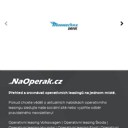
Přehled a srovnávač operativních leasingů na jednom místě.
Pokud chcete vědět o aktuálních nabídkách operativního
leasingu sledujte naše sociální sítě nebo vyplňte odběr
pravidelného newsletteru!
Operativní leasing Volkswagen
|
Operativní leasing Škoda
|
Operativní leasing Hyundai
|
Operativní leasing Ford
|
Operativní