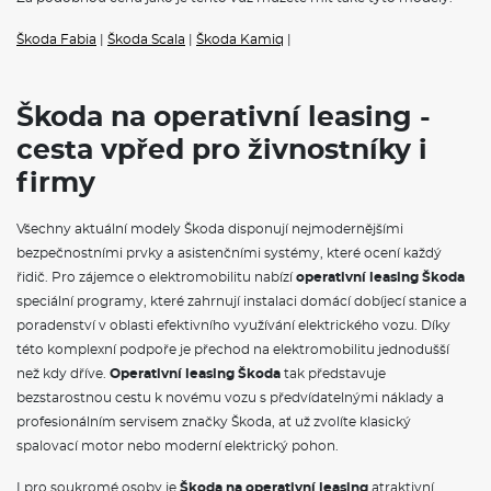
Škoda Fabia
|
Škoda Scala
|
Škoda Kamiq
|
Škoda na operativní leasing -
cesta vpřed pro živnostníky i
firmy
Všechny aktuální modely Škoda disponují nejmodernějšími
bezpečnostními prvky a asistenčními systémy, které ocení každý
řidič. Pro zájemce o elektromobilitu nabízí
operativní leasing Škoda
speciální programy, které zahrnují instalaci domácí dobíjecí stanice a
poradenství v oblasti efektivního využívání elektrického vozu. Díky
této komplexní podpoře je přechod na elektromobilitu jednodušší
než kdy dříve.
Operativní leasing Škoda
tak představuje
bezstarostnou cestu k novému vozu s předvídatelnými náklady a
profesionálním servisem značky Škoda, ať už zvolíte klasický
spalovací motor nebo moderní elektrický pohon.
I pro soukromé osoby je
Škoda na operativní leasing
atraktivní