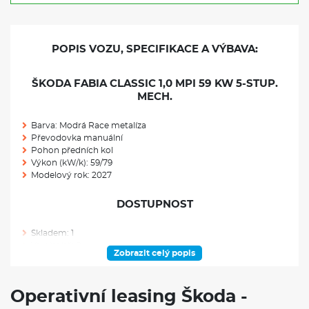
POPIS VOZU, SPECIFIKACE A VÝBAVA:
ŠKODA FABIA CLASSIC 1,0 MPI 59 KW 5-STUP.
MECH.
Barva: Modrá Race metalíza
Převodovka manuální
Pohon předních kol
Výkon (kW/k): 59/79
Modelový rok: 2027
DOSTUPNOST
Skladem: 1
Ve výrobě: 0
Zobrazit celý popis
VÝBAVA NAD RÁMEC VÝBAVOVÉHO STUPNĚ
Operativní leasing Škoda -
Rezervní kolo (plnohodnotné) s příslušenstvím