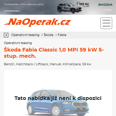
Operativní leasing Škoda Fabia Classic 1,0 MPI 59 kW 5-stup.
mech.
Operativní leasing
>
Škoda
>
Fabia
Operativní leasing
Škoda Fabia Classic 1,0 MPI 59 kW 5-
stup. mech.
Benzín
,
Hatchback / Liftback
,
Manuál
,
Klimatizace
, 59 kw