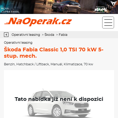
Operativní leasing Škoda Fabia Classic 1,0 TSI 70 kW 5-stup.
mech.
Operativní leasing
>
Škoda
>
Fabia
Operativní leasing
Škoda Fabia Classic 1,0 TSI 70 kW 5-
stup. mech.
Benzín
,
Hatchback / Liftback
,
Manuál
,
Klimatizace
, 70 kw