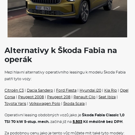
rozšířená bezpečnostní výbava
Se zadním kamerovým systémem (provedení 2)
Madlo ruční brzdy kožené
Systém start-stop s rekuperací
Deštník ve dveřích řidiče
Chromový paket
Středová konzola
Sklopná madla
Klíček pro systém zamykání s dálkovým ovládáním
Alternativy k Škoda Fabia na
POJIŠTĚNÍ
operák
Povinné ručení
Mezi hlavní alternativy operativního leasingu k modelu Škoda Fabia
Havarijní pojištění se spoluúčastí 10%
patří tyto vozy:
Pojištění skel
Citroën C3
|
Dacia Sandero
|
Ford Fiesta
|
Hyundai i20
|
Kia Rio
|
Opel
Operativní leasing Škoda
představuje ideální řešení pro
Corsa
|
Peugeot 2008
|
Peugeot 208
|
Renault Clio
|
Seat Ibiza
|
podnikatele, firmy i soukromé osoby. Tento moderní způsob
financování vám umožní jezdit v novém voze bez nutnosti jeho
Toyota Yaris
|
Volkswagen Polo
|
Škoda Scala
|
koupě.
Škoda na operativní leasing
nabízí kompletní portfolio
modelů, od městského vozítka Fabia přes prostorný Octavia
Operativní leasing obdobných vozů jako je
Škoda Fabia Classic 1,0
Combi až po luxusní SUV Kodiaq.
Na operák
, si můžete pořídit
TSI 70 kW 5-stup. mech.
začíná již na
5.503
Kč měsíčně bez DPH
.
také čistě elektrické vozy
Škoda Elroq
a
Škoda Enyaq na
operativní leasing,
nebo hybridnín vozy Superb iV a Kodiaq iV. V
Za podobnou cenu jako je tento vůz můžete mít také tyto modely: