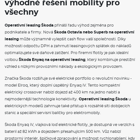
výhodné řešení mobility pro
VÝBAVA VE VÝBAVA STUPNI
všechny
Rozpoznávání dopravních značek
Operativní leasing Škoda
přináší řadu výhod zejména pro
Spodní dekorační vložky
podnikatele a firmy. Nová
Škoda Octavia nebo Superb na operativní
Textilní koberce vpředu a vzadu
leasing
může významně vylepšit cash flow vaší společnosti. Díky
Kabinový vzduchový filtr s aktivním uhlím
Upínací přípravek v zavazadlovém prostoru
možnosti odpočtu DPH a zahrnutí leasingových splátek do nákladů
Kryt zavazadlového prostoru, sklápěcí
optimalizujete své daňové zatížení. Pro firemní flotily je pak ideální
Elektrické ovládání oken vpředu a vzadu
volbou
Škoda Enyaq na operativní leasing
, který kombinuje prestižní
Schránka před spolujezdcem standardní
vzhled s nízkými provozními náklady a ekologickým provozem.
Dekorační vložky
Sluneční clony se zrcátkem, štítek airbagu na krytu sluneční
Značka Škoda rozšiřuje své elektrické portfolio o revoluční novinku -
clony
Systém pro zabezpečení nákladu včetně nákupní sítě
model Elroq, který doplní úspěšný Enyaq iV. Tento kompaktní
Kožená hlavice řadící páky
elektrický crossover nabízí dojezd až 400 km na jedno nabití a
Oboustranný koberec do zavazadlového prostoru
nejmodernější technologie konektivity.
Operativní leasing Škoda
u
Držák na brýle
elektrických modelů zahrnuje také přístup k rozsáhlé síti dobíjecích
2 čtecí lampičky vpředu, 2 vzadu
stanic a speciální servisní balíčky pro elektromobily.
Manuální klimatizace
Osvětlení zavazadlového prostoru
Uzávěr palivové nádrže
Škoda Enyaq iV, vlajková loď elektrické flotily, je dostupná ve verzích s
Ozdobné lišty standardní
baterií až 82 kWh a dojezdem přesahujícím 500 km. Vůz nabízí
Vnější zrcátko na straně řidiče konvexní, na straně spolujezdce
prostorný interiér, špičkové zpracování a možnost rychlonabíjení, kdy