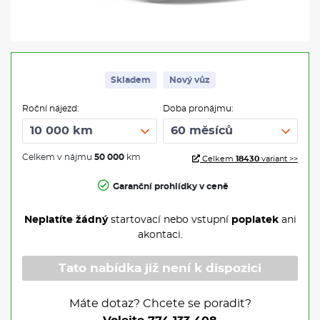
Skladem
Nový vůz
Roční nájezd:
Doba pronájmu:
Celkem v nájmu
50 000
km
Celkem
18430
variant >>
Garanční prohlídky v ceně
Neplatíte žádný
startovací nebo vstupní
poplatek
ani
akontaci.
Tato nabídka již není k dispozici
Máte dotaz? Chcete se poradit?