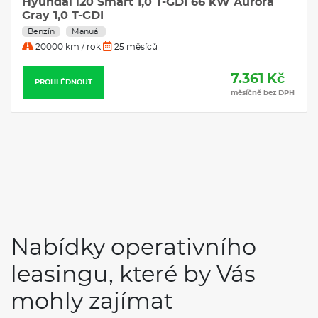
Hyundai i20 Smart 1,0 T-GDI 66 kW Aurora
Gray 1,0 T-GDI
Benzín
Manuál
20000 km / rok
25 měsíců
7.361 Kč
PROHLÉDNOUT
měsíčně bez DPH
Nabídky operativního
leasingu, které by Vás
mohly zajímat