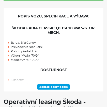
POPIS VOZU, SPECIFIKACE A VÝBAVA:
ŠKODA FABIA CLASSIC 1,0 TSI 70 KW 5-STUP.
MECH.
Barva: Bílá Candy
Převodovka manuální
Pohon předních kol
Výkon (kW/k): 70/94
Modelový rok: 2027
DOSTUPNOST
Skladem: 1
Ve výrobě: 0
Zobrazit celý popis
VÝBAVA NAD RÁMEC VÝBAVOVÉHO STUPNĚ
Operativní leasing Škoda -
Škoda Prodloužená záruka na 5 let, do 100 000 km