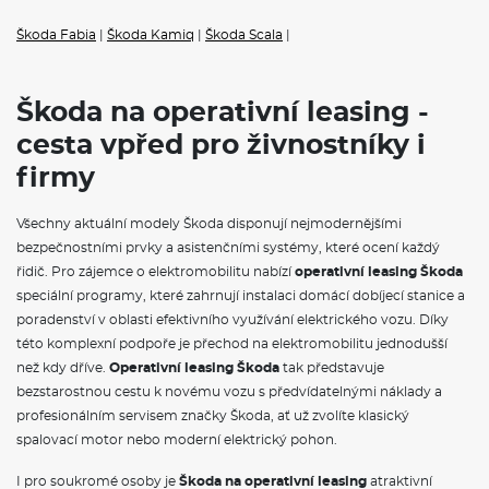
měsíční splátce jsou obvykle zahrnuty veškeré servisní náklady,
pojištění i pravidelná údržba, což vám umožní přesně plánovat
Škoda Fabia
|
Škoda Kamiq
|
Škoda Scala
|
výdaje spojené s provozem vozidla.
VÝBAVA:
Škoda na operativní leasing -
Klimatizace
cesta vpřed pro živnostníky i
firmy
Všechny aktuální modely Škoda disponují nejmodernějšími
bezpečnostními prvky a asistenčními systémy, které ocení každý
řidič. Pro zájemce o elektromobilitu nabízí
operativní leasing Škoda
speciální programy, které zahrnují instalaci domácí dobíjecí stanice a
poradenství v oblasti efektivního využívání elektrického vozu. Díky
této komplexní podpoře je přechod na elektromobilitu jednodušší
než kdy dříve.
Operativní leasing Škoda
tak představuje
bezstarostnou cestu k novému vozu s předvídatelnými náklady a
profesionálním servisem značky Škoda, ať už zvolíte klasický
spalovací motor nebo moderní elektrický pohon.
I pro soukromé osoby je
Škoda na operativní leasing
atraktivní