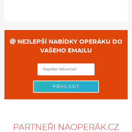
NEJLEPŠÍ NABÍDKY OPERÁKU DO
VAŠEHO EMAILU
PŘIHLÁSIT
PARTNEŘI NAOPERÁK.CZ