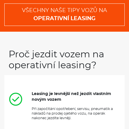
VŠECHNY NAŠE TIPY VOZŮ NA
OPERATIVNÍ LEASING
Proč jezdit vozem na
operativní leasing?
Leasing je levnější než jezdit vlastním
novým vozem
Při započítání opotřebení, servisu, pneumatik a
nákladů na prodej ojetého vozu, na operák
nakonec jezdíte levněji.