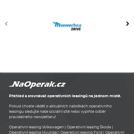
Přehled a srovnávač operativních leasingů na jednom místě.
Pokud chcete vědět o aktuálních nabídkách operativního
leasingu sledujte naše sociální sítě nebo vyplňte odběr
pravidelného newsletteru!
Operativní leasing Volkswagen
|
Operativní leasing Škoda
|
Operativní leasing Hyundai
|
Operativní leasing Ford
|
Operativní