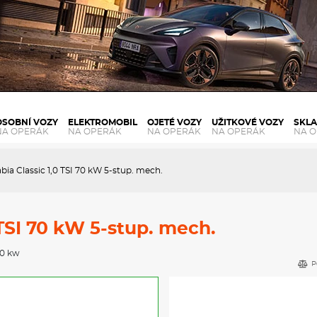
OSOBNÍ VOZY
ELEKTROMOBIL
OJETÉ VOZY
UŽITKOVÉ VOZY
SKL
NA OPERÁK
NA OPERÁK
NA OPERÁK
NA OPERÁK
NA 
bia Classic 1,0 TSI 70 kW 5-stup. mech.
 TSI 70 kW 5-stup. mech.
70 kw
P