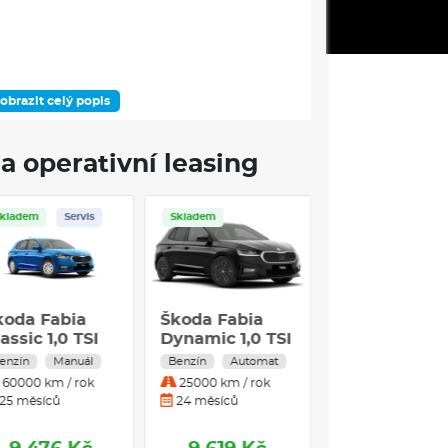
obrazit celý popis
DOSTUPNOST
a operativní leasing
Skladem
Servis
Skladem
ÁMEC VÝBAVOVÉHO STUPNĚ
koda Fabia
Škoda Fabia
o 5,5J x 15" černá
assic 1,0 TSI
Dynamic 1,0 TSI
0 kW 5-stup.
enzín
Manuál
Benzín
Automat
kce únavy se sledováním řidiče
ech.
60000 km / rok
25000 km / rok
zrcátko
25 měsíců
24 měsíců
atronic