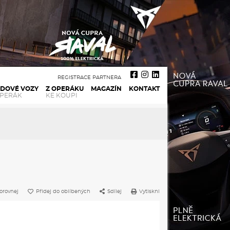
REGISTRACE PARTNERA
ADOVÉ VOZY
Z OPERÁKU
MAGAZÍN
KONTAKT
OPERÁK
KE KOUPI
orovnej
Přidej do oblíbených
Sdílej
Vytiskni