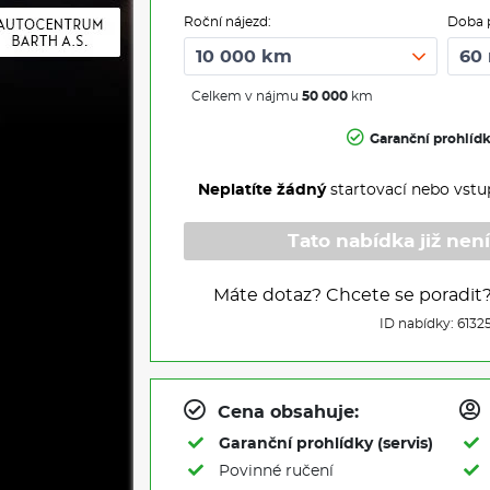
Roční nájezd:
Doba 
Celkem v nájmu
50 000
km
Garanční prohlíd
Neplatíte žádný
startovací nebo vstu
Tato nabídka již není
Máte dotaz? Chcete se poradit
ID nabídky: 6132
Cena obsahuje:
Garanční prohlídky (servis)
Povinné ručení