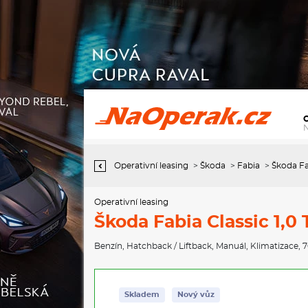
Operativní leasing Škoda Fabia Classic 1,0 TSI 70 kW 5-stup.
mech.
Operativní leasing
>
Škoda
>
Fabia
>
Škoda Fa
Operativní leasing
Škoda Fabia Classic 1,0
Benzín
,
Hatchback / Liftback
,
Manuál
,
Klimatizace
, 
Skladem
Nový vůz