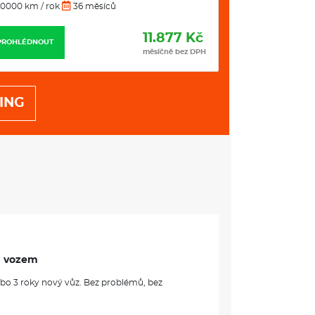
0000 km / rok
36 měsíců
10000 km / rok
11.877 Kč
PROHLÉDNOUT
PROHLÉDNOUT
měsíčně bez DPH
ING
m vozem
ebo 3 roky nový vůz. Bez problémů, bez