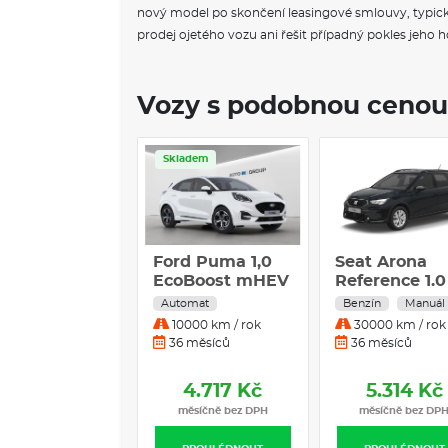
nový model po skončení leasingové smlouvy, typicky
prodej ojetého vozu ani řešit případný pokles jeho 
Vozy s podobnou cenou
Skladem
Ford Puma 1,0
Seat Arona
EcoBoost mHEV
Reference 1.0
92kW ST-Line
TSI 70 kW
Automat
Benzín
Manuál
DCT
Benzín
10000 km / rok
30000 km / rok
Manuální
36 měsíců
36 měsíců
převodovka
4.717 Kč
5.314 Kč
měsíčně bez DPH
měsíčně bez DP