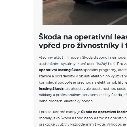
Škoda na operativní lea
vpřed pro živnostníky i
Všechny aktuální modely Škoda disponují nejmoder
asistenčními systémy, které ocení každý řidič. Pro z
operativní leasing Škoda
speciální programy, které 
stanice a poradenství v oblasti efektivního využívání
komplexní podpoře je přechod na elektromobilitu j
leasing Škoda
tak představuje bezstarostnou cest
náklady a profesionálním servisem značky Škoda, ať 
nebo moderní elektrický pohon.
I pro soukromé osoby je
Škoda na operativní leasi
modely jako Škoda Kamiq nebo Karoq na operativní l
praktické využití v každodenním životě. Výhodou j