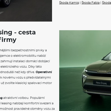
Škoda Kamiq
Stěrač zadního okna s ostřik
|
Škoda Fabia
|
Škoda
Parkovací senzory vpředu a 
Sada na opravu pneumatik
Nepřímá kontrola tlaku v pn
Multifunkční kožený volant
Potah sedadel - látka
Normální sedadla vpředu
sing - cesta
Výškově nastavitelné sedadlo 
 firmy
Zadní sedadlo nedělené, opěr
Opěrky hlavy vzadu
Vyhřívání předních sedadel
nějšími bezpečnostními prvky a
Loketní opěrka s Jumbo Box
ájemce o elektromobilitu nabízí
Bederní opěrky na předních 
Infotainment Media 8"
zahrnují instalaci domácí dobíjecí
DAB - digitální radiopříjem
 elektrického vozu. Díky této
2x USB-C vpředu (datové)
ednodušší než kdy dříve.
Operativní
Virtuální kokpit mini 8"
u k novému vozu s předvídatelnými
Příprava pro služby ŠKODA 
už zvolíte klasický spalovací motor
Asistent rozjezdu do kopce
Tříbodové automatické bezpeč
Startování tlačítkem
2x čelní airbag vpředu s možn
ng
atraktivní volbou. Populární
2x boční airbag vpředu, 2x hl
easing nabízejí komfortní svezení a
Asistent udržování jízdního pr
e možnost pravidelné obměny vozu za
Front Assist - s upozorněním a