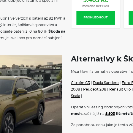
7.990 Kč
9.405 Kč
síti dobíjecích stanic a speciální
Bluetooth
měsíčně bez DPH
měsíčně bez DPH
Interiér plus
Služba Škoda prodloužená zár
PROHLÉDNOUT
PROHLÉDNOUT
stupná ve verzích s baterií až 82 kWh a
 interiér, špičkové zpracování a
VÝBAVA
ijete baterii z 10 na 80 %.
Škoda na
nuje i wallbox pro domácí nabíjení.
Spodní dekorační vložky
Textilní koberce vpředu a vza
Kabinový vzduchový filtr s ak
Upínací přípravek v zavazadl
Alternativy k Š
Kryt zavazadlového prostoru, 
Elektrické ovládání oken vpř
Mezi hlavní alternativy operativníh
Schránka před spolujezdcem 
Dekorační vložky
Citroën C3
Systém pro zabezpečení nákla
|
Dacia Sandero
|
Ford F
Kožená hlavice řadící páky
2008
|
Peugeot 208
|
Renault Clio
Držák na brýle
Scala
|
Osvětlení zavazadlového pros
Uzávěr palivové nádrže
Operativní leasing obdobných vozů
Vnější zrcátko na straně řidič
mech.
začíná již na
5.503
Kč měsíč
Kryt vnějšího zpětného zrcátk
Mřížka chladiče
Za podobnou cenu jako je tento vů
Elektricky nastavitelná a vyhř
LED přední světlomety s LED