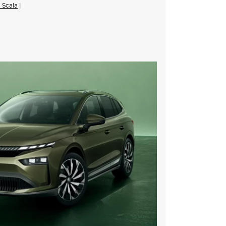
ovačem a stupňovým intervalem stírání
 Scala
|
vzadu
eumatikách
řidiče a spolujezdce
adlo dělené sklopné
em
sedadlech
Connect M
nostní pásy zadní vnější se štítkem ECE
ostí deaktivace u spolujedce
avový airbag
uhu (Lane Assist)
 zabržděním při hrozící kolizi s vozidly, chodci a