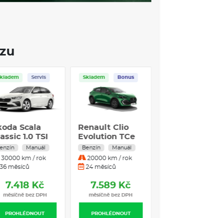
ving Home
hlosti
ozu
ho pásu, el. kontakt v zámku, rozšířená
í
Skladem
Servis
Skladem
Bonus
s dálkovým ovládáním
koda Scala
Renault Clio
POJIŠTĚNÍ
assic 1.0 TSI
Evolution TCe
5 kW Benzín
115
enzín
Manuál
Benzín
Manuál
anuální
30000 km / rok
20000 km / rok
astí 10%
řevodovka
36 měsíců
24 měsíců
7.418 Kč
7.589 Kč
avuje ideální řešení pro podnikatele, firmy i
 způsob financování vám umožní jezdit v novém
měsíčně bez DPH
měsíčně bez DPH
koda na operativní leasing
nabízí kompletní
 vozítka Fabia přes prostorný Octavia Combi až
PROHLÉDNOUT
PROHLÉDNOUT