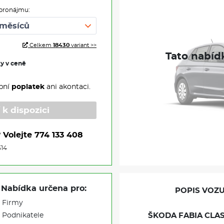
pronájmu:
Celkem
18430
variant >>
ky v ceně
pní
poplatek
ani akontaci.
 k dispozici
?
Volejte
774 133 408
514
Nabídka určena pro:
POPIS VOZU
Firmy
Podnikatele
ŠKODA FABIA CLASS