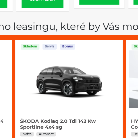
PROHLÉDNOUT
PROHLÉDNOUT
po luxusní SUV Kodiaq.
Na oper
Škoda Elroq
a
Škoda Enyaq na o
a Kodiaq iV. V měsíční splátce j
pojištění i pravidelná údržba, 
ho leasingu, které by Vás mo
provozem vozidla.
Skladem
Servis
Bonus
Sk
Klimatizace
x4
ŠKODA Kodiaq 2.0 Tdi 142 Kw
HY
Sportline 4x4 sg
Co
Nafta
Automat
Be