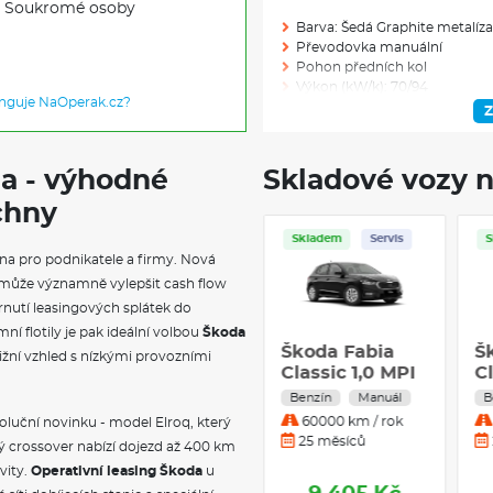
Soukromé osoby
Barva: Šedá Graphite metalíza
Převodovka manuální
Pohon předních kol
Výkon (kW/k): 70/94
unguje NaOperak.cz?
Modelový rok: 2027
Z
da - výhodné
Skladové vozy n
Skladem: 1
chny
Ve výrobě: 0
Skladem
Skladem
Servis
na pro podnikatele a firmy. Nová
VÝBAVA NAD R
může významně vylepšit cash flow
nutí leasingových splátek do
Pneumatiky 185/65 R15 88H
Kryty pro kola z lehké slitiny
ní flotily je pak ideální volbou
Škoda
Škoda Fabia
Škoda Fabia
Š
Bezpečnostní šrouby kol
ižní vzhled s nízkými provozními
Monte Carlo 1.5
Classic 1,0 MPI
Kola z lehké slitiny Rotare Aer
Cl
Rotare Aero 15" černá
TSI 110 kW
59 kW 5°
7
Benzín
Automat
Benzín
Manuál
B
Rozpoznání rozptýlení a dete
Benzín
manuální
m
25000 km / rok
60000 km / rok
voluční novinku - model Elroq, který
Samostmívací vnitřní zpětné 
Automatická
12 měsíců
25 měsíců
ý crossover nabízí dojezd až 400 km
6 reproduktorů
převodovka
Dvouzónová klimatizace Clim
vity.
Operativní leasing Škoda
u
Bezdrátový SmartLink