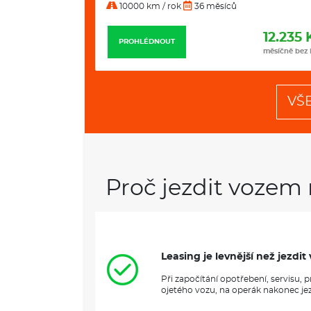
10000 km / rok
36 měsíců
11.799 Kč
12.235 
PROHLÉDNOUT
měsíčně bez DPH
měsíčně bez
VŠ
Proč jezdit vozem 
Leasing je levnější než jezd
Při započítání opotřebení, servisu,
ojetého vozu, na operák nakonec jezd