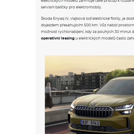
elektrických modelů zahrnuje také přístup k rozsáhlé 
servisní balíčky pro elektromobily.
Škoda Enyaq iV, vlajková loď elektrické flotily, je do
dojezdem přesahujícím 500 km. Vůz nabízí prostorný
možnost rychlonabíjení, kdy za pouhých 30 minut dob
operativní leasing
u elektrických modelů často zahr