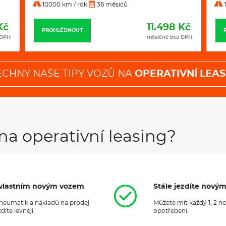
10000 km / rok
36 měsíců
1
Kč
11.498 Kč
PROHLÉDNOUT
 DPH
měsíčně bez DPH
ECHNY NAŠE TIPY VOZŮ NA
OPERATIVNÍ LEAS
na operativní leasing?
it vlastním novým vozem
Stále jezdíte nový
 pneumatik a nákladů na prodej
Můžete mít každý 1, 2 n
íte levněji.
opotřebení.