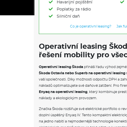
Havarijní pojištění
Poplatky za rádio
Silniční daň
Co je operativní leasing?
Jak f
Operativní leasing Ško
řešení mobility pro vše
Operativní leasing Škoda
přináší řadu výhod zejmé
Škoda Octavia nebo Superb na operativní leasing
vaší společnosti. Díky možnosti odpočtu DPH a zahr
nákladů optimalizujete své daňové zatížení. Pro firem
Enyaq na operativní leasing
, který kombinuje prest
náklady a ekologickým provozem.
Značka Škoda rozšiřuje své elektrické portfolio o re
doplní úspěšný Enyaq iV. Tento kompaktní elektrick
na jedno nabití a nejmodernější technologie konekti