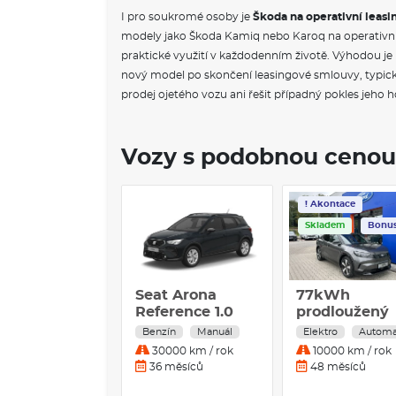
I pro soukromé osoby je
Škoda na operativní leasi
modely jako Škoda Kamiq nebo Karoq na operativní l
praktické využití v každodenním životě. Výhodou j
nový model po skončení leasingové smlouvy, typicky
prodej ojetého vozu ani řešit případný pokles jeho 
Vozy s podobnou cenou
! Akontace
Skladem
Bonus
t Arona
77kWh
Opel Corsa
erence 1.0
prodloužený
Edition 1.2
 70 kW
dojezd 210kW
TURBO 74 k
zín
Manuál
Elektro
Automat
Benzín
Manuál
nzín
Benzín
0000 km / rok
10000 km / rok
30000 km / rok
nuální
Manuální
 měsíců
48 měsíců
36 měsíců
evodovka
převodovka