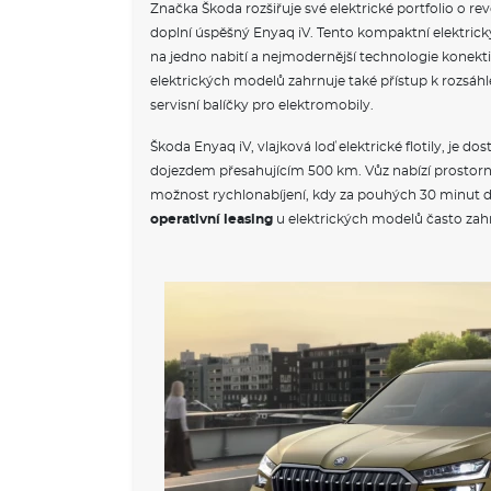
Značka Škoda rozšiřuje své elektrické portfolio o re
doplní úspěšný Enyaq iV. Tento kompaktní elektrick
na jedno nabití a nejmodernější technologie konekti
elektrických modelů zahrnuje také přístup k rozsáhlé 
servisní balíčky pro elektromobily.
Škoda Enyaq iV, vlajková loď elektrické flotily, je do
dojezdem přesahujícím 500 km. Vůz nabízí prostorný
možnost rychlonabíjení, kdy za pouhých 30 minut dob
operativní leasing
u elektrických modelů často zahr