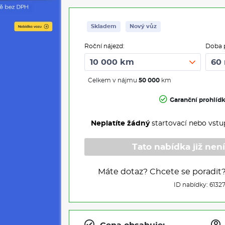
Skladem
Nový vůz
Roční nájezd:
Doba 
Celkem v nájmu
50 000
km
Garanční prohlíd
Neplatíte žádný
startovací nebo vstu
Tato nabídka již není
Máte dotaz? Chcete se poradit
ID nabídky: 6132