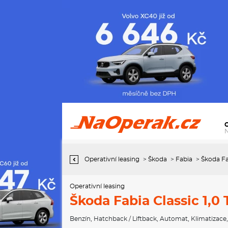
Operativní leasing Škoda Fabia Classic 1,0 TSI 85 kW 7-stup.
automat.
Operativní leasing
>
Škoda
>
Fabia
>
Škoda Fa
Operativní leasing
Škoda Fabia Classic 1,0
Benzín
,
Hatchback / Liftback
,
Automat
,
Klimatizace