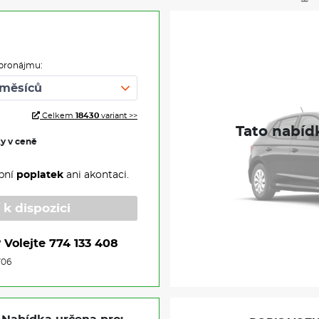
pronájmu:
Celkem
18430
variant >>
ky v ceně
pní
poplatek
ani akontaci.
 k dispozici
?
Volejte
774 133 408
706