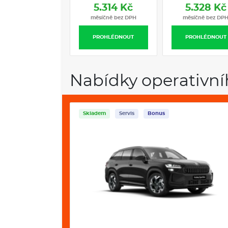
5.314 Kč
5.328 Kč
5.376 Kč
měsíčně bez DPH
měsíčně bez DPH
měsíčně bez DP
PROHLÉDNOUT
PROHLÉDNOUT
PROHLÉDNOUT
Nabídky operativní
Skladem
Servis
Bonus