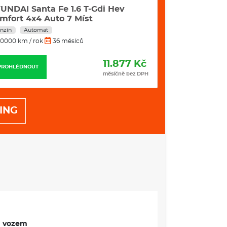
oda Karoq Selection 1,5 TSI 110 kW
Škoda Kamiq 
SG
nzín
Automat
Benzín
Manuál
0000 km / rok
36 měsíců
10000 km / rok
7.990 Kč
PROHLÉDNOUT
PROHLÉDNOUT
měsíčně bez DPH
ING
m vozem