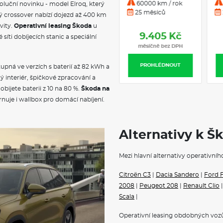
Benzín
m
25000 km / rok
voluční novinku - model Elroq, který
Automatická
12 měsíců
ý crossover nabízí dojezd až 400 km
převodovka
VÝBAVA
vity.
Operativní leasing Škoda
u
7.990 Kč
síti dobíjecích stanic a speciální
Spodní dekorační vložky
měsíčně bez DPH
Textilní koberce vpředu a vza
Kabinový vzduchový filtr s ak
PROHLÉDNOUT
stupná ve verzích s baterií až 82 kWh a
Upínací přípravek v zavazadl
Kryt zavazadlového prostoru, 
 interiér, špičkové zpracování a
Elektrické ovládání oken vpř
ijete baterii z 10 na 80 %.
Škoda na
Schránka před spolujezdcem 
nuje i wallbox pro domácí nabíjení.
Dekorační vložky
Systém pro zabezpečení nákla
Kožená hlavice řadící páky
Držák na brýle
Alternativy k Š
Manuální klimatizace
Osvětlení zavazadlového pros
Mezi hlavní alternativy operativníh
Sunset
Uzávěr palivové nádrže
Citroën C3
Vnější zrcátko na straně řidič
|
Dacia Sandero
|
Ford F
Kryt vnějšího zpětného zrcátk
2008
|
Peugeot 208
|
Renault Clio
Mřížka chladiče
Scala
|
Elektricky nastavitelná a vyhř
LED přední světlomety s LED
Operativní leasing obdobných vozů
Stěrač zadního okna s ostřik