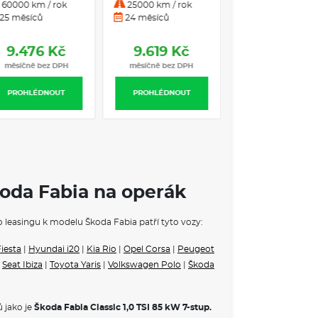
anuální
mech.
60000 km / rok
60000 km / rok
25000 km / rok
25 měsíců
25 měsíců
24 měsíců
 VE VÝBAVA STUPNI
9.405 Kč
9.476 Kč
9.619 Kč
měsíčně bez DPH
měsíčně bez DPH
měsíčně bez DP
du
tivním uhlím
PROHLÉDNOUT
PROHLÉDNOUT
PROHLÉDNOUT
ovém prostoru
sklápěcí
edu a vzadu
standardní
du včetně nákupní sítě
koda Fabia na operák
toru
o leasingu k modelu Škoda Fabia patří tyto vozy:
e konvexní, na straně spolujezdce konvexní
iesta
|
Hyundai i20
|
Kia Rio
|
Opel Corsa
|
Peugeot
a a různé nástavbové díly v barvě vozidla
|
Seat Ibiza
|
Toyota Yaris
|
Volkswagen Polo
|
Škoda
ívaná vnější zpětná zrcátka
 denním svícením
 jako je
Škoda Fabia Classic 1,0 TSI 85 kW 7-stup.
ovačem a stupňovým intervalem stírání