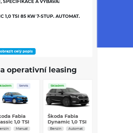
, SPECIFIKACE A VÝBAVA:
 1,0 TSI 85 KW 7-STUP. AUTOMAT.
obrazit celý popis
DOSTUPNOST
a operativní leasing
Skladem
Servis
Skladem
Servis
Skladem
ÁMEC VÝBAVOVÉHO STUPNĚ
 s příslušenstvím
koda Fabia
Škoda Fabia
Škoda Fabia
assic 1,0 MPI
Classic 1,0 TSI
Dynamic 1,0 
o 5,5J x 15" černá
9 kW 5°
70 kW 5-stup.
enzín
Manuál
Benzín
Manuál
Benzín
Autom