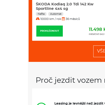
42 Kw
ŠKODA Kodiaq 2.0 Tdi 142 Kw Excl.
Selection 4x4 Dsg
Nafta
Automat
10000 km / rok
36 měsíců
11.498 Kč
11.799 
PROHLÉDNOUT
měsíčně bez DPH
měsíčně bez
VŠ
Proč jezdit vozem 
Leasing je levnější než jezd