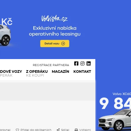
REGISTRACE PARTNERA
ADOVÉ VOZY
Z OPERÁKU
MAGAZÍN
KONTAKT
OPERÁK
KE KOUPI
orovnej
Přidej do oblíbených
Sdílej
Vytiskni