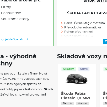
Nabídka určena pro:
POPIS VOZU
Firmy
Podnikatele
ŠKODA FABIA CLASSIC
Soukromé osoby
Barva: Černá Magic metalíza
Převodovka automatická
Pohon předních kol
Výkon (kW/k): 85/114
unguje NaOperak.cz?
Modelový rok: 2027
Z
da - výhodné
Skladové vozy n
Skladem: 1
chny
Ve výrobě: 0
Skladem
na pro podnikatele a firmy. Nová
VÝBAVA NAD R
může významně vylepšit cash flow
nutí leasingových splátek do
Rezervní kolo (plnohodnotné)
Pneumatiky 185/65 R15 88H
ní flotily je pak ideální volbou
Škoda
Škoda Fabia
Š
Kryty pro kola z lehké slitiny
ižní vzhled s nízkými provozními
Monte Carlo 1.5
Bezpečnostní šrouby kol
Cl
Kola z lehké slitiny Rotare Aer
TSI 110 kW
5
Benzín
Automat
B
Rotare Aero 15" černá