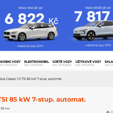
OSOBNÍ VOZY
ELEKTROMOBIL
OJETÉ VOZY
UŽITKOVÉ VOZY
SKL
NA OPERÁK
NA OPERÁK
NA OPERÁK
NA OPERÁK
NA 
bia Classic 1,0 TSI 85 kW 7-stup. automat.
 TSI 85 kW 7-stup. automat.
, 85 kw
P