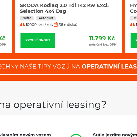
HYUNDAI Santa Fe 1.6 T-Gdi Hev
Šk
Comfort 4x4 Auto 7 Míst
D
Benzín
Automat
Be
10000 km / rok
36 měsíců
1
Kč
11.877 Kč
PROHLÉDNOUT
 DPH
měsíčně bez DPH
ECHNY NAŠE TIPY VOZŮ NA
OPERATIVNÍ LEAS
na operativní leasing?
it vlastním novým vozem
Stále jezdíte nový