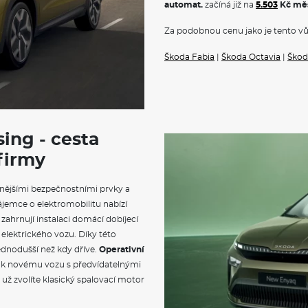
automat.
začíná již na
5.503
Kč mě
Parkovací senzory vpředu a 
Nepřímá kontrola tlaku v pn
Za podobnou cenu jako je tento vů
Multifunkční kožený volant p
Potah sedadel - látka
Škoda Fabia
Normální sedadla vpředu
|
Škoda Octavia
|
Škod
Výškově nastavitelné sedadlo 
Zadní sedadlo nedělené, opěr
Opěrky hlavy vzadu
Vyhřívání předních sedadel
Loketní opěrka s Jumbo Box
Bederní opěrky na předních 
sing - cesta
Infotainment Media 8"
 firmy
DAB - digitální radiopříjem
2x USB-C vpředu (datové)
Virtuální kokpit mini 8"
nějšími bezpečnostními prvky a
Příprava pro služby ŠKODA 
ájemce o elektromobilitu nabízí
6 reproduktorů
Bezdrátový SmartLink
zahrnují instalaci domácí dobíjecí
Bluetooth
 elektrického vozu. Díky této
Rozpoznání rozptýlení a dete
ednodušší než kdy dříve.
Operativní
Asistent rozjezdu do kopce
u k novému vozu s předvídatelnými
Tříbodové automatické bezpeč
už zvolíte klasický spalovací motor
Startování tlačítkem
2x čelní airbag vpředu s možn
2x boční airbag vpředu, 2x hl