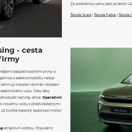
Za podobnou cenu jako je tento vů
Škrabka na led ve víku palivo
Standardní lišty oken
Škoda Scala
|
Škoda Fabia
|
Škoda 
Konvexní vnější zpětná zrcátk
Vnější zpětná zrcátka lakovan
Mřížka chladiče s lakovanou l
El. sklápění pro vnější zrcátka 
vyhřívaná
Parkovací senzory vpředu a 
Bi-LED přední světlomety
sing - cesta
Stěrač zadního okna s ostřik
 firmy
LED zadní světla
Bezpečnostní šrouby kol
Kontrola tlaku v pneumatiká
nějšími bezpečnostními prvky a
Sportovní multifunkční vyhří
ájemce o elektromobilitu nabízí
Carlo
Potah sedadel - látka
zahrnují instalaci domácí dobíjecí
Sportovní sedadla vpředu
 elektrického vozu. Díky této
Integrované hlavové opěrky s
ednodušší než kdy dříve.
Operativní
Výškově nastavitelná přední 
u k novému vozu s předvídatelnými
Zadní sedadlo nedělené, opěr
už zvolíte klasický spalovací motor
Třetí hlavová opěrka vzadu
Loketní opěrka vpředu s úlo
Manuálně nastavitelná bedern
8" obrazovka infotainmentu
ng
atraktivní volbou. Populární