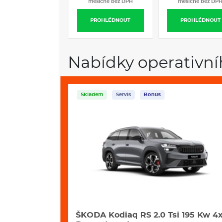
měsíčně bez DPH
měsíčně bez DP
PROHLÉDNOUT
PROHLÉDNOUT
Nabídky operativní
Servis
Bonus
i 195 Kw 4x4
VW Tayron 2,0 Tdi 142 kW 4motion