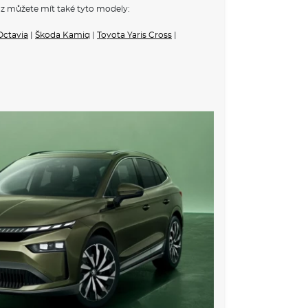
z můžete mít také tyto modely:
vé nádrže
Octavia
|
Škoda Kamiq
|
Toyota Yaris Cross
|
a
á v barvě střechy
ištou
s aut. stmíváním u řidiče, el. nastavitelná a
vzadu
ovačem
ch
vaný kožený volant s pádly a plaketkou Monte
portovních předních sedadel
sedadla
adlo dělené sklopné (60:40)
žným prostorem
í opěrka v předních sedadlech