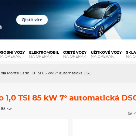
OSOBNÍ VOZY
ELEKTROMOBIL
OJETÉ VOZY
UŽITKOVÉ VOZY
SKL
NA OPERÁK
NA OPERÁK
NA OPERÁK
NA OPERÁK
NA 
bia Monte Carlo 1,0 TSI 85 kW 7° automatická DSG
o 1,0 TSI 85 kW 7° automatická DS
, 85 kw
P