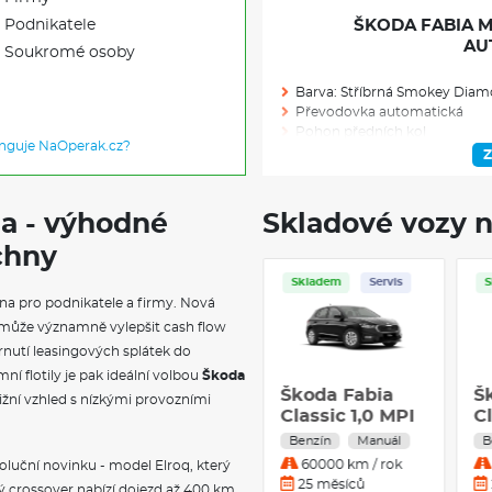
Podnikatele
ŠKODA FABIA MO
AU
Soukromé osoby
Barva: Stříbrná Smokey Diam
Převodovka automatická
Pohon předních kol
unguje NaOperak.cz?
Výkon (kW/k): 85/114
Z
Modelový rok: 2026
da - výhodné
Skladové vozy n
chny
Skladem: 1
Skladem
Ve výrobě: 0
na pro podnikatele a firmy. Nová
může významně vylepšit cash flow
VÝBAVA NAD R
nutí leasingových splátek do
ní flotily je pak ideální volbou
Škoda
Rezervní kolo (neplnohodnot
Škoda Fabia
Š
Sada nářadí a zvedák vozu
ižní vzhled s nízkými provozními
Monte Carlo 1.5
Cl
Pneumatiky 215/45 R17 91V XL
TSI 110 kW
Krytky šroubů kol
5
Benzín
Automat
B
Disky kol z lehké slitiny Procy
Benzín
m
25000 km / rok
voluční novinku - model Elroq, který
Procyon 17" černá leštěná
Automatická
12 měsíců
ý crossover nabízí dojezd až 400 km