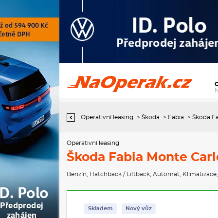
Operativní leasing Škoda Fabia Monte Carlo 1,0 TSI 85 kW 7°
automatická DSG
Operativní leasing
>
Škoda
>
Fabia
>
Škoda Fa
Operativní leasing
Škoda Fabia Monte Carl
Benzín
,
Hatchback / Liftback
,
Automat
,
Klimatizace
Skladem
Nový vůz