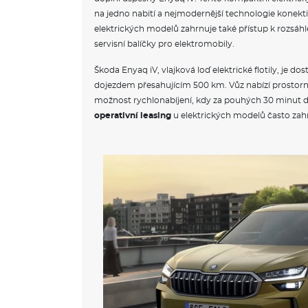
na jedno nabití a nejmodernější technologie konekti
elektrických modelů zahrnuje také přístup k rozsáhlé 
servisní balíčky pro elektromobily.
Škoda Enyaq iV, vlajková loď elektrické flotily, je do
dojezdem přesahujícím 500 km. Vůz nabízí prostorný
možnost rychlonabíjení, kdy za pouhých 30 minut dob
operativní leasing
u elektrických modelů často zahr