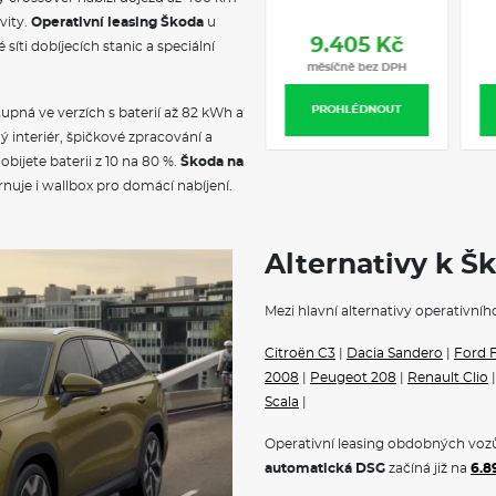
Vyhřívané čelní sklo
převodovka
vity.
Operativní leasing Škoda
u
7.990 Kč
síti dobíjecích stanic a speciální
VÝBAVA
měsíčně bez DPH
Rozpoznávání dopravních zn
PROHLÉDNOUT
stupná ve verzích s baterií až 82 kWh a
Dekor palubní desky umělá ků
Sportovní kryty pedálů
 interiér, špičkové zpracování a
Textilní koberce vpředu a vza
ijete baterii z 10 na 80 %.
Škoda na
Kabinový vzduchový filtr s ak
nuje i wallbox pro domácí nabíjení.
Cargo element
Závěsná multifunkční kapsa
Sunset
Elektrické ovládání oken vpř
Alternativy k Š
Schránka před spolujezdcem
Dekorační lišta palubní desky
Mezi hlavní alternativy operativníh
Sluneční clony s kosmetický
Síťový program s pružnou od
Citroën C3
|
Dacia Sandero
|
Ford F
Kožená hlavice řadící páky
Oboustranný koberec do zav
2008
|
Peugeot 208
|
Renault Clio
Dekorativní prahové lišty
Scala
|
Schránka na brýle
2 čtecí lampičky vpředu, 2 vz
Operativní leasing obdobných vozů
Osvětlení zavazadlového pros
automatická DSG
začíná již na
6.8
Černě lakované nápisy na pát
Sportovní nárazníky