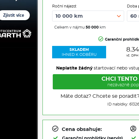
Roční nájezd:
Doba 
Celkem v nájmu
50 000
km
Garanční prohlíd
8.3
SKLADEM
IHNED K ODBĚRU
vč. DPH
Neplatíte žádný
startovací nebo vstu
CHCI TENTO
nezávazně pop
Máte dotaz? Chcete se poradit
ID nabídky: 6132
Cena obsahuje:
Garanční prohlídky (servis)