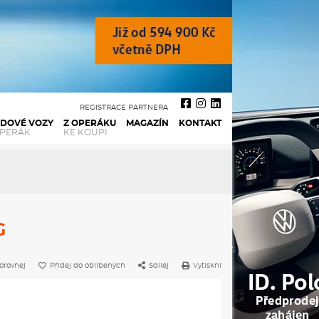
REGISTRACE PARTNERA
ADOVÉ VOZY
Z OPERÁKU
MAGAZÍN
KONTAKT
OPERÁK
KE KOUPI
G
orovnej
Přidej do oblíbených
Sdílej
Vytiskni