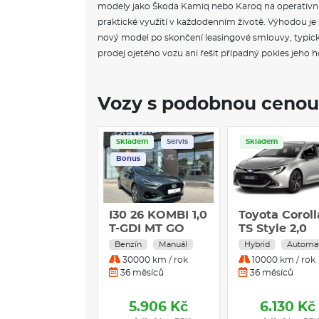
modely jako Škoda Kamiq nebo Karoq na operativní l
praktické využití v každodenním životě. Výhodou j
nový model po skončení leasingové smlouvy, typicky
prodej ojetého vozu ani řešit případný pokles jeho 
Vozy s podobnou cenou
Skladem
Servis
Skladem
Bonus
I30 26 KOMBI 1,0
Toyota Coroll
T-GDI MT GO
TS Style 2,0
CZECH!
Benzín
Manuál
Hybrid
Automa
30000 km / rok
10000 km / rok
36 měsíců
36 měsíců
5.906 Kč
6.130 Kč