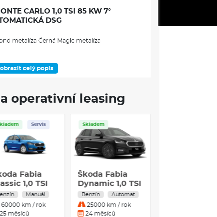
NTE CARLO 1,0 TSI 85 KW 7°
TOMATICKÁ DSG
ond metalíza Černá Magic metalíza
obrazit celý popis
DOSTUPNOST
a operativní leasing
Skladem
Servis
Skladem
Servis
Skladem
ÁMEC VÝBAVOVÉHO STUPNĚ
né)
koda Fabia
Škoda Fabia
Škoda Fabia
assic 1,0 MPI
Classic 1,0 TSI
Dynamic 1,0 
9 kW 5°
70 kW 5-stup.
enzín
Manuál
Benzín
Manuál
Benzín
Autom
on 17" černé leštěné 7J × 17" ET51
anuální
mech.
60000 km / rok
60000 km / rok
25000 km / rok
25 měsíců
25 měsíců
24 měsíců