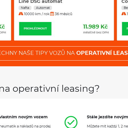
Comfort 4x4 Auto 7 Míst
Hy
Škoda Elroq
a
Škoda Enyaq na o
Benzín
Automat
Be
a Kodiaq iV. V měsíční splátce j
10000 km / rok
36 měsíců
1
pojištění i pravidelná údržba, 
provozem vozidla.
Kč
11.877 Kč
PROHLÉDNOUT
 DPH
měsíčně bez DPH
Klimatizace
ECHNY NAŠE TIPY VOZŮ NA
OPERATIVNÍ LEAS
na operativní leasing?
it vlastním novým vozem
Stále jezdíte nový
 pneumatik a nákladů na prodej
Můžete mít každý 1, 2 n