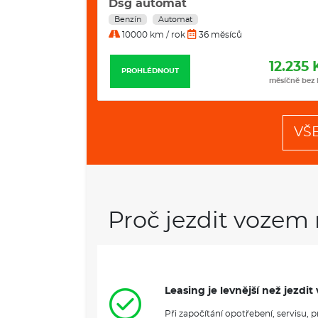
Line DSG automat
Nafta
Automat
10000 km / rok
36 měsíců
12.235 Kč
11.989 
PROHLÉDNOUT
měsíčně bez DPH
měsíčně bez
VŠ
Proč jezdit vozem 
Leasing je levnější než jezd
Při započítání opotřebení, servisu,