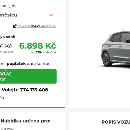
pronájmu:
Celkem
18429
variant >>
ky v ceně
6.898 Kč
46 Kč
 měsíčně
bez DPH měsíčně
pní
poplatek
ani akontaci.
 VŮZ
tat
?
Volejte
774 133 408
678
Nabídka určena pro:
POPIS VOZU
Firmy