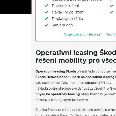
Povinné ručení
Havarijní pojištění
Poplatky za rádio
Silniční daň
Co je operativní leasing?
Jak f
Operativní leasing Ško
řešení mobility pro vše
Operativní leasing Škoda
přináší řadu výhod zejmé
Škoda Octavia nebo Superb na operativní leasing
vaší společnosti. Díky možnosti odpočtu DPH a zahr
nákladů optimalizujete své daňové zatížení. Pro firem
Enyaq na operativní leasing
, který kombinuje prest
náklady a ekologickým provozem.
Značka Škoda rozšiřuje své elektrické portfolio o re
doplní úspěšný Enyaq iV. Tento kompaktní elektrick