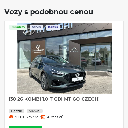
Vozy s podobnou cenou
Skladem
Servis
Bonus
I30 26 KOMBI 1,0 T-GDI MT GO CZECH!
Benzín
Manuál
30000 km / rok
36 měsíců