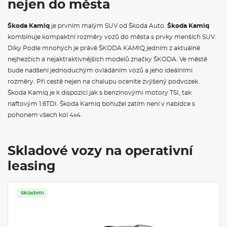
nejen do města
Rezervní kolo (neplnohodnotné)
Funkce ECO
Parkovací kamera vzadu
Škoda Kamiq
je prvním malým SUV od Škoda Auto.
Škoda Kamiq
Drive Mode Select bez Chassis Presets
kombinuje kompaktní rozměry vozů do města s prvky menších SUV.
KESSY pro alarm - bezklíčové odemykání a zamykání
Díky Podle mnohých je právě ŠKODA KAMIQ jedním z aktuálně
Alarm
Parkovací senzory vpředu a vzadu
nejhezčích a nejaktraktivnějších modelů značky ŠKODA. Ve městě
City plus
bude nadšení jednoduchým ovládáním vozů a jeho ideálními
Služba Škoda prodloužená záruka na 5 let, do 100 000 km
rozměry. Při cestě nejen na chalupu oceníte zvýšený podvozek.
Škoda Kamiq je k dispozici jak s benzínovými motory TSI, tak
VÝBAVA VE VÝBAVA STUPNI
naftovým 1.6TDI. Škoda Kamiq bohužel zatím není v nabídce s
pohonem všech kol 4x4.
Upínací přípravek v zavazadlovém prostoru
Elektrické ovládání oken vpředu a vzadu
Víko schránky před spolujezdcem, s osvětlením
Síťový program
Skladové vozy na operativní
Hlavice/madlo řadící páky z kůže
leasing
Schránka na brýle
Dekorační obložení šedý Crepe, orámování černé
Klimatizace s mechanickou regulací
Nárazníky v barvě vozidla
Skladem
Ozdobné lišty standardní
Vnější zpětné zrcátko vpravo, konvexní
Vnější zpětné zrcátko vlevo, konvexní