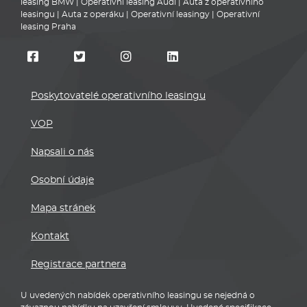
leasing BMW
|
Operativní leasing Audi
|
Auta z operativního
leasingu
|
Auta z operáku
|
Operativní leasingy
|
Operativní
leasing Praha
Poskytovatelé operativního leasingu
VOP
Napsali o nás
Osobní údaje
Mapa stránek
Kontakt
Registrace partnera
U uvedených nabídek operativního leasingu se nejedná o