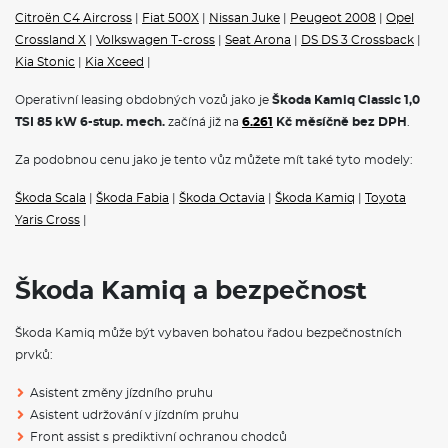
Citroën C4 Aircross
|
Fiat 500X
|
Nissan Juke
|
Peugeot 2008
|
Opel
Povinné ručení
Crossland X
|
Volkswagen T-cross
|
Seat Arona
|
DS DS 3 Crossback
|
Havarijní pojištění se spoluúčastí 10%
Kia Stonic
|
Kia Xceed
|
Pojištění skel
Operativní leasing obdobných vozů jako je
Škoda Kamiq Classic 1,0
ŠKODA KAMIQ - ČESKÝ CROSSOVER
TSI 85 kW 6-stup. mech.
začíná již na
6.261
Kč měsíčně bez DPH
.
Škoda Kamiq
to je první crossover ŠKODA.
Škoda Kamiq
je
Za podobnou cenu jako je tento vůz můžete mít také tyto modely:
c
hytrá kombinace SUV a praktického městského vozu. Nyní k
dispozici i na
operativní leasing
.
Škoda Scala
|
Škoda Fabia
|
Škoda Octavia
|
Škoda Kamiq
|
Toyota
Rozměry
Yaris Cross
|
Výška
1531mm
Šířka
1793mm
Škoda Kamiq a bezpečnost
Délka
4241mm
Škoda Kamiq může být vybaven bohatou řadou bezpečnostních
prvků:
Rozvor
2651 mm
Asistent změny jízdního pruhu
Objem kufru
400 / 1506 l
Asistent udržování v jízdním pruhu
Front assist s prediktivní ochranou chodců
Hmotnost
1214
- 1825 Kg