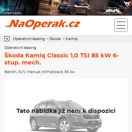
Operativní leasing Škoda Kamiq Classic 1,0 TSI 85 kW 6-stup.
mech.
Operativní leasing
>
Škoda
>
Kamiq
Operativní leasing
Škoda Kamiq Classic 1,0 TSI 85 kW 6-
stup. mech.
Benzín
,
SUV
,
Manuál
,
Klimatizace
, 85 kw