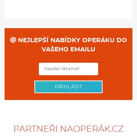
NEJLEPŠÍ NABÍDKY OPERÁKU DO
VAŠEHO EMAILU
PŘIHLÁSIT
PARTNEŘI NAOPERÁK.CZ