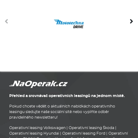
Přehled a srovnávač operativních leasingů na jednom místě.
Pokud chcete vědět o aktuálních nabídkách operativního
leasingu sledujte naše sociální sítě nebo vyplňte odběr
pravidelného newsletteru!
Operativní leasing Volkswagen
|
Operativní leasing Škoda
|
Operativní leasing Hyundai
|
Operativní leasing Ford
|
Operativní