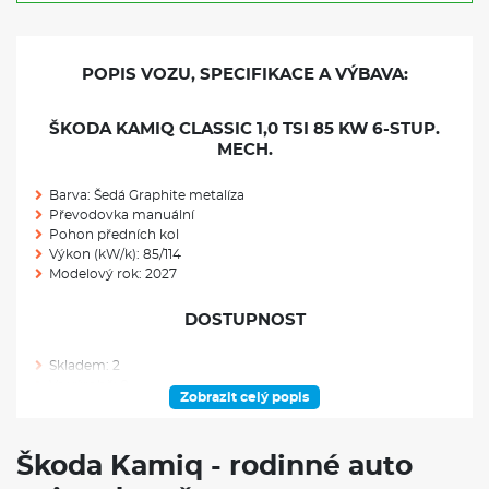
POPIS VOZU, SPECIFIKACE A VÝBAVA:
ŠKODA KAMIQ CLASSIC 1,0 TSI 85 KW 6-STUP.
MECH.
Barva: Šedá Graphite metalíza
Převodovka manuální
Pohon předních kol
Výkon (kW/k): 85/114
Modelový rok: 2027
DOSTUPNOST
Skladem: 2
Ve výrobě: 0
Zobrazit celý popis
VÝBAVA NAD RÁMEC VÝBAVOVÉHO STUPNĚ
Škoda Kamiq - rodinné auto
Rezervní kolo neplnohodnotné