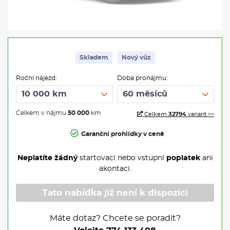
Skladem
Nový vůz
Roční nájezd:
Doba pronájmu:
Celkem v nájmu
50 000
km
Celkem
32794
variant >>
Garanční prohlídky v ceně
Neplatíte žádný
startovací nebo vstupní
poplatek
ani
akontaci.
Tato nabídka již není k dispozici
Máte dotaz? Chcete se poradit?