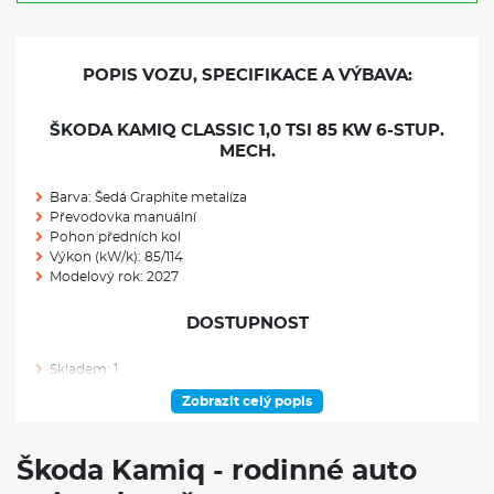
POPIS VOZU, SPECIFIKACE A VÝBAVA:
ŠKODA KAMIQ CLASSIC 1,0 TSI 85 KW 6-STUP.
MECH.
Barva: Šedá Graphite metalíza
Převodovka manuální
Pohon předních kol
Výkon (kW/k): 85/114
Modelový rok: 2027
DOSTUPNOST
Skladem: 1
Ve výrobě: 0
Zobrazit celý popis
VÝBAVA NAD RÁMEC VÝBAVOVÉHO STUPNĚ
Škoda Kamiq - rodinné auto
Rezervní kolo neplnohodnotné