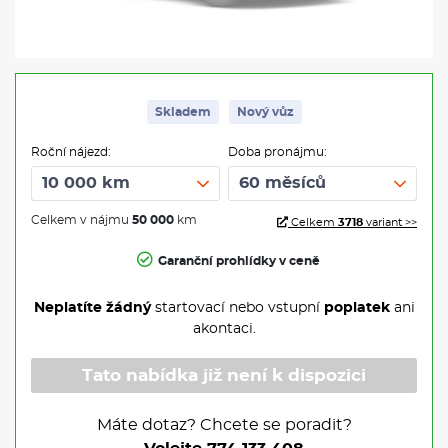
Skladem
Nový vůz
Roční nájezd:
Doba pronájmu:
Celkem v nájmu
50 000
km
Celkem
3718
variant >>
Garanční prohlídky v ceně
Neplatíte žádný
startovací nebo vstupní
poplatek
ani
akontaci.
Tato nabídka již není k dispozici
Máte dotaz? Chcete se poradit?