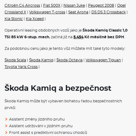
Klíček pro systém zamykání s dálkovým ovládáním
Citroën C4 Aircross
|
Fiat 500X
|
Nissan Juke
|
Peugeot 2008
|
Opel
Crossland X
|
Volkswagen T-cross
|
Seat Arona
|
DS DS 3 Crossback
|
POJIŠTĚNÍ
Kia Stonic
|
Kia Xceed
|
Povinné ručení
Operativní leasing obdobných vozů jako je
Škoda Kamiq Classic 1,0
Havarijní pojištění se spoluúčastí 10%
TSI 85 kW 6-stup. mech.
začíná již na
5.454
Kč měsíčně bez DPH
.
Pojištění skel
Za podobnou cenu jako je tento vůz můžete mít také tyto modely:
ŠKODA KAMIQ - ČESKÝ CROSSOVER
Škoda Scala
|
Škoda Kamiq
|
Škoda Octavia
|
Volkswagen Tiguan
|
Škoda Kamiq
to je první crossover ŠKODA.
Škoda Kamiq
je
Toyota Yaris Cross
|
c
hytrá kombinace SUV a praktického městského vozu. Nyní k
dispozici i na
operativní leasing
.
Rozměry
Škoda Kamiq a bezpečnost
Výška
1531mm
Škoda Kamiq může být vybaven bohatou řadou bezpečnostních
Šířka
1793mm
prvků:
Délka
4241mm
Asistent změny jízdního pruhu
Asistent udržování v jízdním pruhu
Rozvor
2651 mm
Front assist s prediktivní ochranou chodců