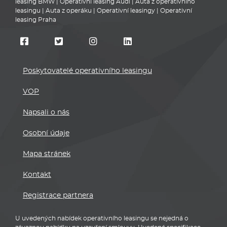
leasing BMW
|
Operativní leasing Audi
|
Auta z operativního
leasingu
|
Auta z operáku
|
Operativní leasingy
|
Operativní
leasing Praha
Poskytovatelé operativního leasingu
VOP
Napsali o nás
Osobní údaje
Mapa stránek
Kontakt
Registrace partnera
U uvedených nabídek operativního leasingu se nejedná o