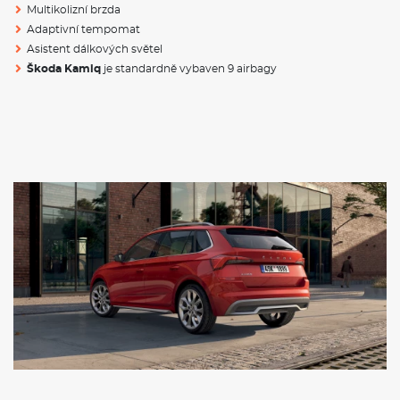
Objem kufru
400 / 1506 l
Multikolizní brzda
Adaptivní tempomat
Hmotnost
1214
- 1825 Kg
Asistent dálkových světel
Škoda Kamiq
je standardně vybaven 9 airbagy
VÝBAVA:
Klimatizace