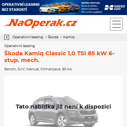
Operativní leasing Škoda Kamiq Classic 1,0 TSI 85 kW 6-stup.
mech.
Operativní leasing
>
Škoda
>
Kamiq
Operativní leasing
Škoda Kamiq Classic 1,0 TSI 85 kW 6-
stup. mech.
Benzín
,
SUV
,
Manuál
,
Klimatizace
, 85 kw