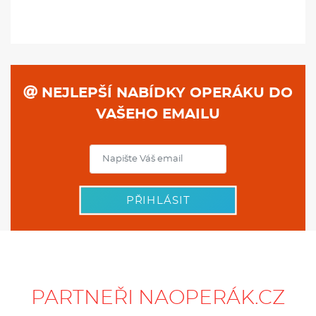
NEJLEPŠÍ NABÍDKY OPERÁKU DO
VAŠEHO EMAILU
PŘIHLÁSIT
PARTNEŘI NAOPERÁK.CZ