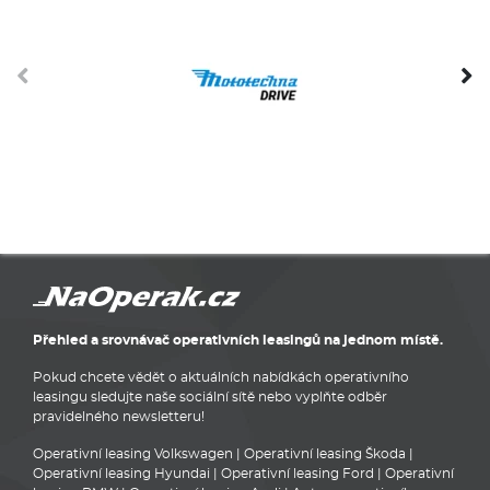
Přehled a srovnávač operativních leasingů na jednom místě.
Pokud chcete vědět o aktuálních nabídkách operativního
leasingu sledujte naše sociální sítě nebo vyplňte odběr
pravidelného newsletteru!
Operativní leasing Volkswagen
|
Operativní leasing Škoda
|
Operativní leasing Hyundai
|
Operativní leasing Ford
|
Operativní