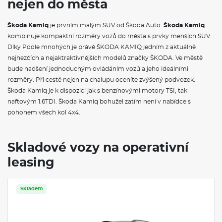
nejen do města
Rezervní kolo (neplnohodnotné)
Pneumatiky 205/55 R17 91V se superoptimalizovaným valivým
odporem generace 2
Škoda Kamiq
je prvním malým SUV od Škoda Auto.
Škoda Kamiq
Kola z lehké slitiny 6,5J x 17" Kajam stříbrná s aero kryty
kombinuje kompaktní rozměry vozů do města s prvky menších SUV.
Kryt kola uprostřed
Díky Podle mnohých je právě ŠKODA KAMIQ jedním z aktuálně
Kajam 17" stříbrná, aero kryty
Externí, USB typ C, datová(é) zásuvka(-y) a nabíjecí zásuvka(-y)
nejhezčích a nejaktraktivnějších modelů značky ŠKODA. Ve městě
se zvýšeným nabíjecím výkonem
bude nadšení jednoduchým ovládáním vozů a jeho ideálními
Automatické stmívání pro vnitřní zpětné zrcátko
rozměry. Při cestě nejen na chalupu oceníte zvýšený podvozek.
8 reproduktorů
Škoda Kamiq je k dispozici jak s benzínovými motory TSI, tak
Dvouzónový CLIMATRONIC
naftovým 1.6TDI. Škoda Kamiq bohužel zatím není v nabídce s
Bezdrátový SmartLink
Interiér plus
pohonem všech kol 4x4.
Funkce ECO
Parkovací kamera vzadu
Drive Mode Select bez Chassis Presets
Skladové vozy na operativní
KESSY pro alarm - bezklíčové odemykání a zamykání
Alarm
leasing
Parkovací senzory vpředu a vzadu
City plus
Skladem
VÝBAVA VE VÝBAVA STUPNI
Upínací přípravek v zavazadlovém prostoru