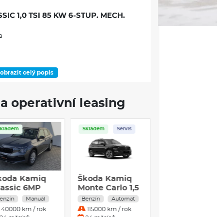
IC 1,0 TSI 85 KW 6-STUP. MECH.
a
obrazit celý popis
DOSTUPNOST
a operativní leasing
Skladem
Skladem
Skladem
Servis
ÁMEC VÝBAVOVÉHO STUPNĚ
né
né)
koda Kamiq
Škoda Kamiq
Škoda Kami
 x 16" ET 38 černá leštěná
s optimalizovaným valivým odporem
onte Carlo 1.5
Classic 6MP
Monte Carlo 1
SI 110 kW
1,0TSI / 85kW
TSI 110 kW 7-
enzín
Automat
Benzín
Manuál
Benzín
Autom
enzín
stup. automa
25000 km / rok
40000 km / rok
115000 km / rok
zásuvka(-y) a nabíjecí zásuvka(-y) se zvýšeným
utomatická