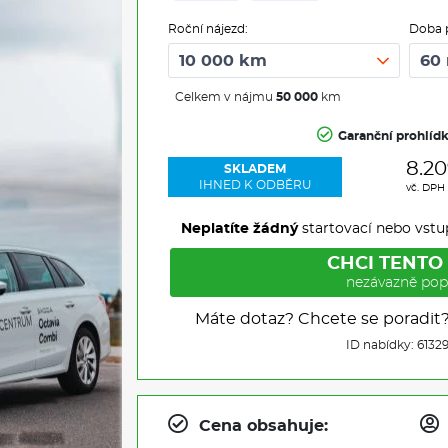
Roční nájezd:
Doba 
Celkem v nájmu
50 000
km
Garanční prohlíd
8.20
SKLADEM
IHNED K ODBĚRU
vč. DPH
Neplatíte žádný
startovací nebo vstu
CHCI TENTO
nezávazně pop
Máte dotaz? Chcete se poradit
ID nabídky: 6132
Cena obsahuje: