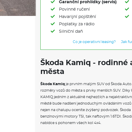
Garanční prohlídky (servis)
Povinné ručení
Havarijní pojištění
Poplatky za rádio
Silniční daň
Co je operativní leasing?
Jak f
Škoda Kamiq - rodinné 
města
Škoda Kamiq
je prvním malým SUV od Škoda Auto
rozměry vozů do města s prvky menších SUV. Dík
KAMIQ jedním z aktuálně nejhezčích a nejaktrakti
městě bude nadšení jednoduchým ovládáním vozů a 
nejen na chalupu oceníte zvýšený podvozek. Škoda Ka
benzínovými motory TSI, tak naftovým 1.6TDI. Škod
nabídce s pohonem všech kol 4x4.