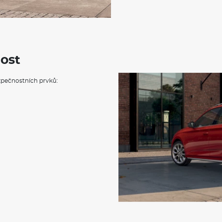
Stěrač zadního okna s ostřik
Základní LED zadní svítilny
Parkovací senzory vpředu a 
Multifunkční kožený volant
Potahy sedadel látka
Standardní sedadla
Opěrky hlavy předních sedade
ost
Mechanické výškové seřizová
Zadní sedadlo nedělené, opěr
pečnostních prvků:
3 hlavové opěrky vzadu
Vyhřívání předních sedadel s 
Loketní opěra "Jumbobox"
Bederní opěra, ručně nastavit
Infotainment Media 8,25"
DAB - digitální radiopříjem
Virtuální kokpit mini 8"
Bluetooth
Příprava pro služby Škoda C
Tísňové volání eCall
Asistent rozjezdu do kopce
Kotoučové brzdy vzadu
Kotoučové brzdy přední (Ge
3x ISOFIX (2x vzadu, 1x vpředu
Startování tlačítkem a dálkov
Deaktivace airbagu spolujezd