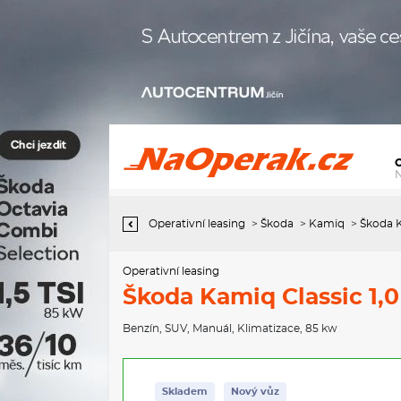
Operativní leasing Škoda Kamiq Classic 1,0 TSI 85 kW 6-stup.
mech.
Operativní leasing
>
Škoda
>
Kamiq
>
Škoda K
Operativní leasing
Škoda Kamiq Classic 1,0
Benzín
,
SUV
,
Manuál
,
Klimatizace
, 85 kw
Skladem
Nový vůz