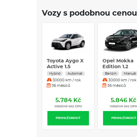
Vozy s podobnou cenou
Toyota Aygo X
Opel Mokka
Active 1.5
Edition 1.2
Hybrid 85 kW
TURBO 100 
Hybrid
Automat
Benzín
Manuál
Hybridní
Benzín
30000 km / rok
30000 km / rok
Automatická
Manuální
36 měsíců
36 měsíců
převodovka
převodovka
5.784 Kč
5.846 Kč
měsíčně bez DPH
měsíčně bez DP
PROHLÉDNOUT
PROHLÉDNOUT