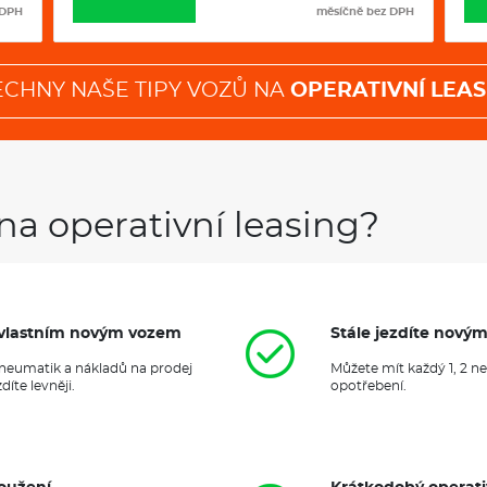
 DPH
měsíčně bez DPH
Klimatizace
ECHNY NAŠE TIPY VOZŮ NA
OPERATIVNÍ LEAS
na operativní leasing?
it vlastním novým vozem
Stále jezdíte nový
 pneumatik a nákladů na prodej
Můžete mít každý 1, 2 n
íte levněji.
opotřebení.