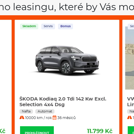
Povinné ručení
ho leasingu, které by Vás mo
Havarijní pojištění se spoluúč
Pojištění skel
ŠKODA KAM
Servis
Bonus
Sk
Škoda Kamiq
to je první cross
SUV a praktického městského voz
Rozměry
Výška
Šířka
Délka
Rozvor
VW Tayron 2,0 Tdi 142 kW 4motion R-
HY
Line DSG automat
Co
Objem kufru
Nafta
Automat
Be
10000 km / rok
36 měsíců
1
Hmotnost
Kč
11.989 Kč
PROHLÉDNOUT