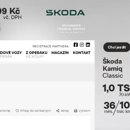
REGISTRACE PARTNERA
ADOVÉ VOZY
Z OPERÁKU
MAGAZÍN
KONTAKT
OPERÁK
KE KOUPI
orovnej
Přidej do oblíbených
Sdílej
Vytiskni