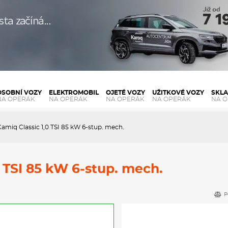
OSOBNÍ VOZY
ELEKTROMOBIL
OJETÉ VOZY
UŽITKOVÉ VOZY
SKL
NA OPERÁK
NA OPERÁK
NA OPERÁK
NA OPERÁK
NA 
amiq Classic 1,0 TSI 85 kW 6-stup. mech.
 TSI 85 kW 6-stup. mech.
P