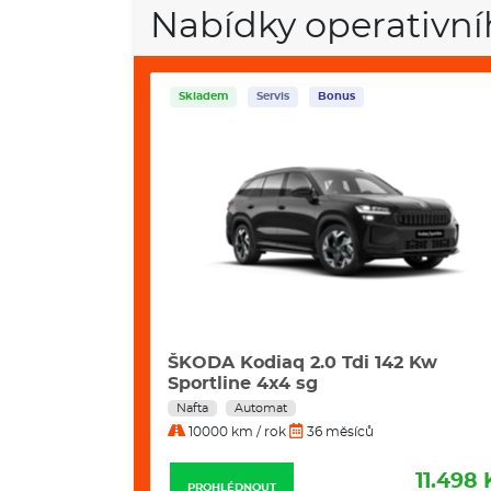
Nabídky operativní
Skladem
Servis
Bonus
42 Kw
ŠKODA Kodiaq 2.0 Tdi 142 Kw Excl.
Selection 4x4 Dsg
Nafta
Automat
10000 km / rok
36 měsíců
11.498 Kč
11.799 
PROHLÉDNOUT