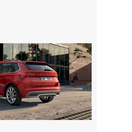
ovačem a stupňovým intervalem stírání
vzadu
l, výškově nastavitelné
ní obou předních sedadel
adlo dělené sklopné
oddělenou regulací
elná, v opěradlech předních sedadel
onnect M
omet D)
) a 2x Top Tether vzadu
é centrální zamykání
ce