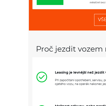
měsíčně bez DPH
měsíčně bez
VŠ
Proč jezdit vozem 
Leasing je levnější než jezd
Při započítání opotřebení, servisu,
ojetého vozu, na operák nakonec jezd