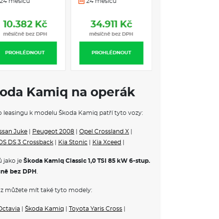
12 měsíců
24 měsíců
24 měsíců
řevodovka
třní zpětné zrcátko
8.990 Kč
10.382 Kč
34.911 Kč
měsíčně bez DPH
měsíčně bez DPH
měsíčně bez DP
PROHLÉDNOUT
PROHLÉDNOUT
PROHLÉDNOUT
 VE VÝBAVA STUPNI
koda Kamiq na operák
aček
ovém prostoru
edu a vzadu
ho leasingu k modelu Škoda Kamiq patří tyto vozy:
cem, s osvětlením
ssan Juke
|
Peugeot 2008
|
Opel Crossland X
|
ůže
DS DS 3 Crossback
|
Kia Stonic
|
Kia Xceed
|
pe, orámování černé
 jako je
Škoda Kamiq Classic 1,0 TSI 85 kW 6-stup.
čně bez DPH
.
 konvexní
konvexní
z můžete mít také tyto modely:
v barvě vozu
nější zpětná zrcátka
Octavia
|
Škoda Kamiq
|
Toyota Yaris Cross
|