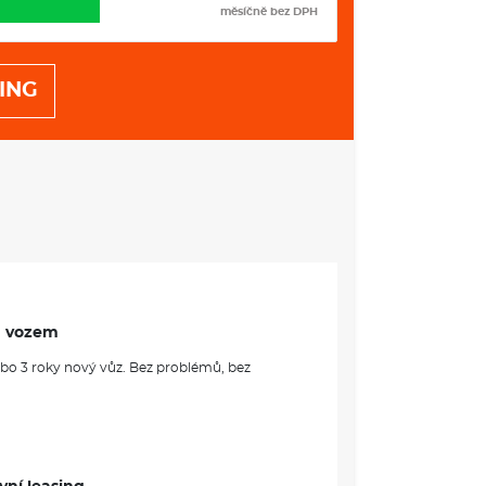
VÝBAVA:
měsíčně bez DPH
ING
m vozem
ebo 3 roky nový vůz. Bez problémů, bez