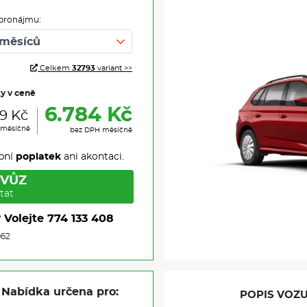
pronájmu:
Celkem
32793
variant >>
ky v ceně
6.784 Kč
9 Kč
 měsíčně
bez DPH měsíčně
pní
poplatek
ani akontaci.
 VŮZ
tat
?
Volejte
774 133 408
962
Nabídka určena pro:
POPIS VOZU