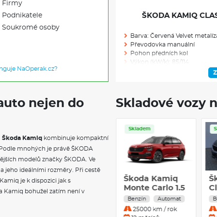
Firmy
Podnikatele
ŠKODA KAMIQ CLASS
Soukromé osoby
Barva: Červená Velvet metalíz
Převodovka manuální
Pohon předních kol
Výkon (kW/k): 85/114
unguje NaOperak.cz?
Modelový rok: 2027
Z
auto nejen do
Skladové vozy n
Skladem: 1
Ve výrobě: 0
Skladem
Servis
.
Škoda Kamiq
kombinuje kompaktní
VÝBAVA NAD R
y Podle mnohých je právě ŠKODA
vnějších modelů značky ŠKODA. Ve
Rezervní kolo neplnohodnot
Rezervní kolo (neplnohodnot
jeho ideálními rozměry. Při cestě
Škoda Kamiq
Š
Kola z lehké slitiny Montado 6J
miq je k dispozici jak s
Classic 1.0 TSI
Pneumatiky 205/60 R16 92H 
M
a Kamiq bohužel zatím není v
Kryty pro kola z lehké slitiny
70 kW Benzín
T
Benzín
Manuál
B
Montado 16" černá leštěná
Manuální
B
25000 km / rok
Externí, USB typ C, datová(é) 
převodovka
A