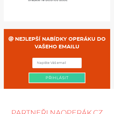
NEJLEPŠÍ NABÍDKY OPERÁKU DO
VAŠEHO EMAILU
PŘIHLÁSIT
PARTNEŘI NAOPERÁK.CZ