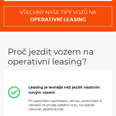
VŠECHNY NAŠE TIPY VOZŮ NA
OPERATIVNÍ LEASING
Proč jezdit vozem na
operativní leasing?
Leasing je levnější než jezdit vlastním
novým vozem
Při započítání opotřebení, servisu, pneumatik a
nákladů na prodej ojetého vozu, na operák
nakonec jezdíte levněji.