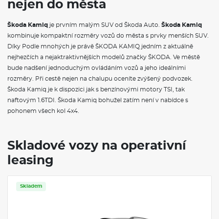
nejen do města
Pneumatiky 205/60 R16 92V se superoptimalizovaným
valivým odporem generace 2
Montado 16" černá leštěná
Škoda Kamiq
je prvním malým SUV od Škoda Auto.
Škoda Kamiq
2× USB-C vpředu a 2× USB-C vzadu (nabíjecí výkon až 45 W)
kombinuje kompaktní rozměry vozů do města s prvky menších SUV.
8 reproduktorů
Díky Podle mnohých je právě ŠKODA KAMIQ jedním z aktuálně
Dvouzónová klimatizace Climatronic
Bezdrátový SmartLink
nejhezčích a nejaktraktivnějších modelů značky ŠKODA. Ve městě
Interiér plus
bude nadšení jednoduchým ovládáním vozů a jeho ideálními
Parkovací kamera vzadu
rozměry. Při cestě nejen na chalupu oceníte zvýšený podvozek.
Volba jízdního režimu
Škoda Kamiq je k dispozici jak s benzínovými motory TSI, tak
KESSY - bezklíčové zamykání a startování
naftovým 1.6TDI. Škoda Kamiq bohužel zatím není v nabídce s
Alarm
Parkovací senzory vpředu
pohonem všech kol 4x4.
City plus
Škoda Prodloužená záruka na 5 let, do 100 000 km
Skladové vozy na operativní
VÝBAVA VE VÝBAVA STUPNI
leasing
Rozpoznávání dopravních značek
Cargo elementy
Kryt zavazadlového prostoru se sítí na zavazadla
Skladem
Elektrické ovládání oken vpředu a vzadu
Schránka před spolujezdcem
Sluneční clony s kosmetickým zrcátkem