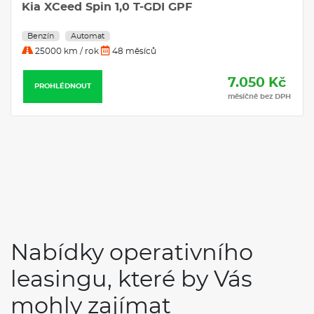
Nissan Juke N-CONNECTA 1.0 DIG-T 84 kW
Benzín Automatická převodovka
Benzín
Automat
25000 km / rok
36 měsíců
7.845 Kč
PROHLÉDNOUT
měsíčně bez DPH
Nabídky operativního
leasingu, které by Vás
mohly zajímat