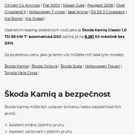
Přední mlhové světlomety
Citroën C4 Aircross
|
Fiat 500X
|
Nissan Juke
|
Peugeot 2008
|
Opel
Ukazatel stavu kapaliny ostřikovačů
Crossland X
|
Volkswagen T-cross
|
Seat Arona
|
DS DS 3 Crossback
|
Jednotónová siréna
Kapsy na zadní části předních sedadel
Kia Stonic
|
Kia Xceed
|
Signalizace nezapnutého bezpečnostního pásu
Systém Start/Stop
Operativní leasing obdobných vozů jako je
Škoda Kamiq Classic 1,0
Škrabka na led ve víku nádrže
TSI 85 kW 7° automatická DSG
začíná již na
6.261
Kč měsíčně bez
Deštník ve dveřích řidiče
DPH
.
Sada nářadí
Středová konzole s držáky nápojů
Za podobnou cenu jako je tento vůz můžete mít také tyto modely:
Sklopné klíčky dálkového centrálního zamykání
Škoda Kamiq
|
Škoda Octavia
|
Škoda Scala
|
Volkswagen Tiguan
|
POJIŠTĚNÍ
Toyota Yaris Cross
|
Povinné ručení
Havarijní pojištění se spoluúčastí 10%
Pojištění skel
Škoda Kamiq a bezpečnost
ŠKODA KAMIQ - ČESKÝ CROSSOVER
Škoda Kamiq může být vybaven bohatou řadou bezpečnostních
prvků:
Škoda Kamiq
to je první crossover ŠKODA.
Škoda Kamiq
je
c
hytrá kombinace SUV a praktického městského vozu. Nyní k
Asistent změny jízdního pruhu
dispozici i na
operativní leasing
.
Asistent udržování v jízdním pruhu