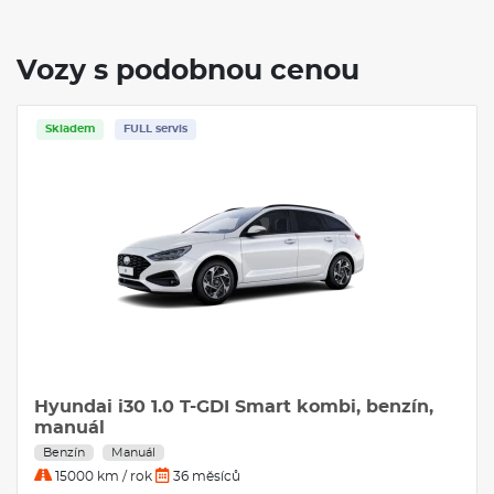
Vozy s podobnou cenou
Skladem
MG MG3 Elegance 1.5 85 kW Benzín Manuální
převodovka
Benzín
Manuál
30000 km / rok
36 měsíců