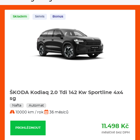
Skladem
Servis
Bonus
line 4x4
ŠKODA Kodiaq RS 2.0 Tsi 195 Kw 4x4
automat
Benzín
Automat
10000 km / rok
36 měsíců
11.498 Kč
12
PROHLÉDNOUT
měsíčně bez DPH
měs