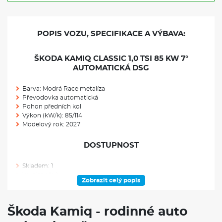
POPIS VOZU, SPECIFIKACE A VÝBAVA:
ŠKODA KAMIQ CLASSIC 1,0 TSI 85 KW 7°
AUTOMATICKÁ DSG
Barva: Modrá Race metalíza
Převodovka automatická
Pohon předních kol
Výkon (kW/k): 85/114
Modelový rok: 2027
DOSTUPNOST
Skladem: 1
Ve výrobě: 0
Zobrazit celý popis
VÝBAVA NAD RÁMEC VÝBAVOVÉHO STUPNĚ
Škoda Kamiq - rodinné auto
Disky kol z lehké slitiny Montado 16" černé leštěné 6J × 16" ET38