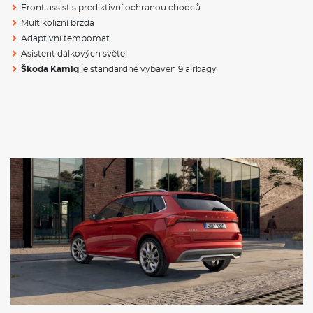
Rozměry
Front assist s prediktivní ochranou chodců
Výška
1531mm
Multikolizní brzda
Adaptivní tempomat
Šířka
1793mm
Asistent dálkových světel
Škoda Kamiq
je standardně vybaven 9 airbagy
Délka
4241mm
Rozvor
2651 mm
Objem kufru
400 / 1506 l
Hmotnost
1214
- 1825 Kg
VÝBAVA:
Klimatizace