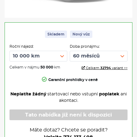
Skladem
Nový vůz
Roční nájezd:
Doba pronájmu:
Celkem v nájmu
50 000
km
Celkem
32794
variant >>
Garanční prohlídky v ceně
Neplatíte žádný
startovací nebo vstupní
poplatek
ani
akontaci.
Tato nabídka již není k dispozici
Máte dotaz? Chcete se poradit?