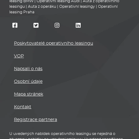
leasing BMW
|
Operativní leasing Audi
|
Auta z operativního
leasingu
|
Auta z operáku
|
Operativní leasingy
|
Operativní
leasing Praha
Poskytovatelé operativního leasingu
VOP
Napsali o nás
Osobní údaje
Mapa stránek
Kontakt
Registrace partnera
U uvedených nabídek operativního leasingu se nejedná o