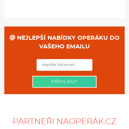
NEJLEPŠÍ NABÍDKY OPERÁKU DO
VAŠEHO EMAILU
PŘIHLÁSIT
PARTNEŘI NAOPERÁK.CZ