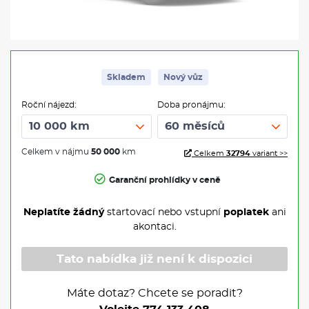
Skladem
Nový vůz
Roční nájezd:
Doba pronájmu:
Celkem v nájmu
50 000
km
Celkem
32794
variant >>
Garanční prohlídky v ceně
Neplatíte žádný
startovací nebo vstupní
poplatek
ani
akontaci.
Tato nabídka již není k dispozici
Máte dotaz? Chcete se poradit?