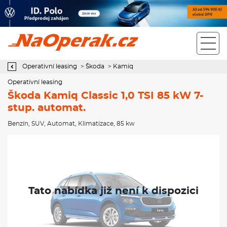
Operativní leasing Škoda Kamiq Classic 1,0 TSI 85 kW 7-stup.
automat.
Operativní leasing
>
Škoda
>
Kamiq
Operativní leasing
Škoda Kamiq Classic 1,0 TSI 85 kW 7-
stup. automat.
Benzín
,
SUV
,
Automat
,
Klimatizace
, 85 kw