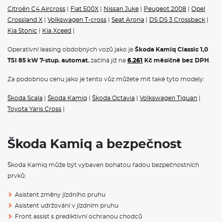
Havarijní pojištění se spoluúčastí 10%
Citroën C4 Aircross
|
Fiat 500X
|
Nissan Juke
|
Peugeot 2008
|
Opel
Pojištění skel
Crossland X
|
Volkswagen T-cross
|
Seat Arona
|
DS DS 3 Crossback
|
ŠKODA KAMIQ - ČESKÝ CROSSOVER
Kia Stonic
|
Kia Xceed
|
Operativní leasing obdobných vozů jako je
Škoda Kamiq Classic 1,0
Škoda Kamiq
to je první crossover ŠKODA.
Škoda Kamiq
je
c
hytrá kombinace SUV a praktického městského vozu. Nyní k
TSI 85 kW 7-stup. automat.
začíná již na
6.261
Kč měsíčně bez DPH
.
dispozici i na
operativní leasing
.
Za podobnou cenu jako je tento vůz můžete mít také tyto modely:
Rozměry
Výška
1531mm
Škoda Scala
|
Škoda Kamiq
|
Škoda Octavia
|
Volkswagen Tiguan
|
Toyota Yaris Cross
|
Šířka
1793mm
Délka
4241mm
Škoda Kamiq a bezpečnost
Rozvor
2651 mm
Škoda Kamiq může být vybaven bohatou řadou bezpečnostních
Objem kufru
400 / 1506 l
prvků:
Hmotnost
1214
- 1825 Kg
Asistent změny jízdního pruhu
Asistent udržování v jízdním pruhu
Front assist s prediktivní ochranou chodců
VÝBAVA: