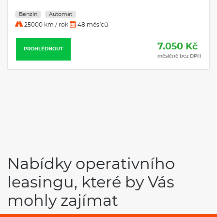
Nissan Juke N-CON
 měsíců
Benzín Automatick
Benzín
Automat
7.050 Kč
25000 km / rok
36 mě
měsíčně bez DPH
PROHLÉDNOUT
Nabídky operativního
leasingu, které by Vás
mohly zajímat