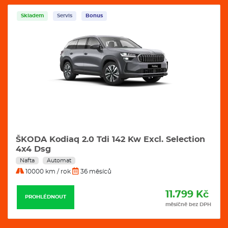
onus
Skladem
Servis
Bon
 Tdi 142 Kw Excl. Selection
ŠKODA Kodiaq 2.0 T
sg
Nafta
Automat
 měsíců
10000 km / rok
36 mě
11.799 Kč
PROHLÉDNOUT
měsíčně bez DPH