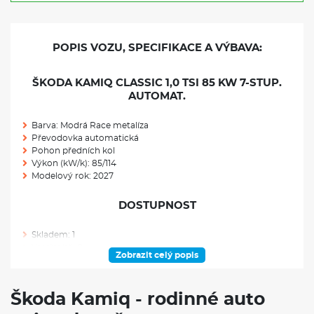
POPIS VOZU, SPECIFIKACE A VÝBAVA:
ŠKODA KAMIQ CLASSIC 1,0 TSI 85 KW 7-STUP.
AUTOMAT.
Barva: Modrá Race metalíza
Převodovka automatická
Pohon předních kol
Výkon (kW/k): 85/114
Modelový rok: 2027
DOSTUPNOST
Skladem: 1
Ve výrobě: 0
Zobrazit celý popis
VÝBAVA NAD RÁMEC VÝBAVOVÉHO STUPNĚ
Škoda Kamiq - rodinné auto
Rezervní kolo neplnohodnotné