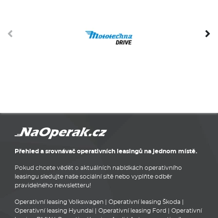
Přehled a srovnávač operativních leasingů na jednom místě.
Pokud chcete vědět o aktuálních nabídkách operativního
leasingu sledujte naše sociální sítě nebo vyplňte odběr
pravidelného newsletteru!
Operativní leasing Volkswagen
|
Operativní leasing Škoda
|
Operativní leasing Hyundai
|
Operativní leasing Ford
|
Operativní