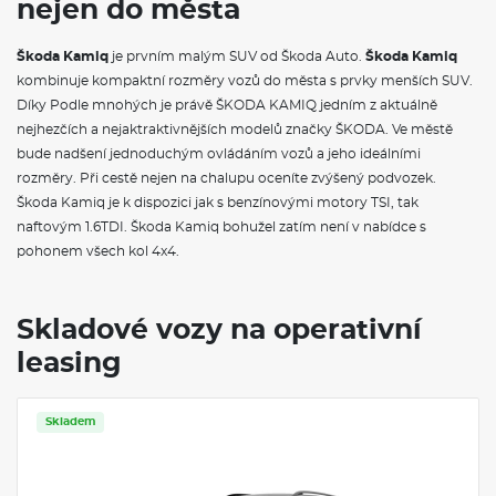
nejen do města
Rezervní kolo (neplnohodnotné)
Kola z lehké slitiny Montado 6J x 16" ET 38 černá leštěná
Pneumatiky 205/60 R16 92V se superoptimalizovaným
Škoda Kamiq
je prvním malým SUV od Škoda Auto.
Škoda Kamiq
valivým odporem generace 2
kombinuje kompaktní rozměry vozů do města s prvky menších SUV.
Kryty pro kola z lehké slitiny
Díky Podle mnohých je právě ŠKODA KAMIQ jedním z aktuálně
Montado 16" černá leštěná
Externí, USB typ C, datová(é) zásuvka(-y) a nabíjecí zásuvka(-y)
nejhezčích a nejaktraktivnějších modelů značky ŠKODA. Ve městě
se zvýšeným nabíjecím výkonem
bude nadšení jednoduchým ovládáním vozů a jeho ideálními
Automatické stmívání pro vnitřní zpětné zrcátko
rozměry. Při cestě nejen na chalupu oceníte zvýšený podvozek.
8 reproduktorů
Škoda Kamiq je k dispozici jak s benzínovými motory TSI, tak
Dvouzónový CLIMATRONIC
naftovým 1.6TDI. Škoda Kamiq bohužel zatím není v nabídce s
Bezdrátový SmartLink
Interiér plus
pohonem všech kol 4x4.
VÝBAVA VE VÝBAVA STUPNI
Skladové vozy na operativní
Upínací přípravek v zavazadlovém prostoru
leasing
Elektrické ovládání oken vpředu a vzadu
Víko schránky před spolujezdcem, s osvětlením
Síťový program
Hlavice/madlo řadící páky z kůže
Skladem
Schránka na brýle
Dekorační obložení šedý Crepe, orámování černé
Nárazníky v barvě vozidla