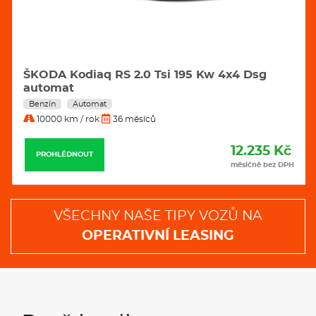
ŠKODA Kodiaq RS 2.0 Tsi 195 Kw 4x4 Dsg
automat
Benzín
Automat
10000 km / rok
36 měsíců
12.235 Kč
PROHLÉDNOUT
měsíčně bez DPH
VŠECHNY NAŠE TIPY VOZŮ NA
OPERATIVNÍ LEASING