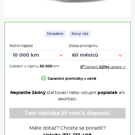
Skladem
Nový vůz
Roční nájezd:
Doba pronájmu:
Celkem v nájmu
50 000
km
Celkem
32794
variant >>
Garanční prohlídky v ceně
Neplatíte žádný
startovací nebo vstupní
poplatek
ani
akontaci.
Tato nabídka již není k dispozici
Máte dotaz? Chcete se poradit?