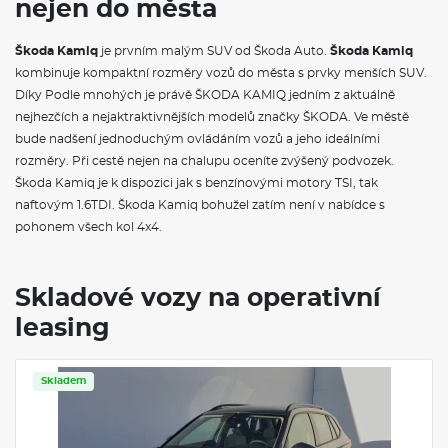
nejen do města
Sada nářadí
VÝBAVA VE VÝBAVA STUPNI
Škoda Kamiq
je prvním malým SUV od Škoda Auto.
Škoda Kamiq
kombinuje kompaktní rozměry vozů do města s prvky menších SUV.
Rozpoznávání dopravních značek
Díky Podle mnohých je právě ŠKODA KAMIQ jedním z aktuálně
Cargo elementy
nejhezčích a nejaktraktivnějších modelů značky ŠKODA. Ve městě
Kryt zavazadlového prostoru se sítí na zavazadla
bude nadšení jednoduchým ovládáním vozů a jeho ideálními
Elektrické ovládání oken vpředu a vzadu
rozměry. Při cestě nejen na chalupu oceníte zvýšený podvozek.
Schránka před spolujezdcem
Sluneční clony s kosmetickým zrcátkem
Škoda Kamiq je k dispozici jak s benzínovými motory TSI, tak
Síťový program
naftovým 1.6TDI. Škoda Kamiq bohužel zatím není v nabídce s
Kožená hlavice řadicí páky a madlo ruční brzdy
pohonem všech kol 4x4.
Schránka na brýle
Sportovní kryty pedálů
Textilní koberce vpředu a vzadu
Sunset
Skladové vozy na operativní
Vnitřní zpětné zrcátko s automatickým stmíváním
leasing
Červené orámování v interiéru
Černý strop
Dekorativní prahové lišty
Dekor palubní desky černá Suedia
Skladem
Dvouzónová klimatizace Climatronic
Nárazníky s šedě lakovanými doplňky
Střešní nosič - černý matný