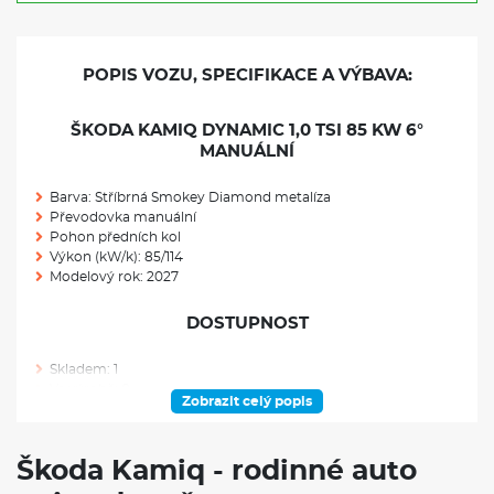
POPIS VOZU, SPECIFIKACE A VÝBAVA:
ŠKODA KAMIQ DYNAMIC 1,0 TSI 85 KW 6°
MANUÁLNÍ
Barva: Stříbrná Smokey Diamond metalíza
Převodovka manuální
Pohon předních kol
Výkon (kW/k): 85/114
Modelový rok: 2027
DOSTUPNOST
Skladem: 1
Ve výrobě: 0
Zobrazit celý popis
VÝBAVA NAD RÁMEC VÝBAVOVÉHO STUPNĚ
Škoda Kamiq - rodinné auto
Rezervní kolo (neplnohodnotné)