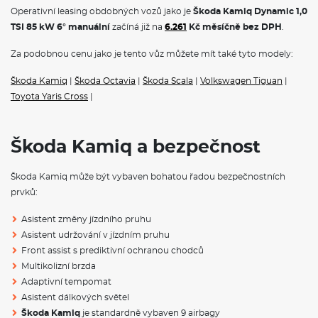
Home
Operativní leasing obdobných vozů jako je
Škoda Kamiq Dynamic 1,0
Regulace sklonu světlometů
TSI 85 kW 6° manuální
začíná již na
6.261
Kč měsíčně bez DPH
.
Tempomat s omezovačem rychlosti
Jednotónová siréna
Za podobnou cenu jako je tento vůz můžete mít také tyto modely:
Kapsy na zadní části předních sedadel
Signalizace nezapnutého bezpečnostního pásu
Škoda Kamiq
|
Škoda Octavia
|
Škoda Scala
|
Volkswagen Tiguan
|
Parkovací kamera vzadu
Dvoubarevné ambientní LED osvětlení
Toyota Yaris Cross
|
Drive Mode Select včetně Sport Chassis Control
KESSY - bezklíčové zamykání a startování
Alarm
Škoda Kamiq a bezpečnost
Hlídání mrtvého úhlu (Side Assist)
Light and rain sensor
Přední mlhové světlomety s Corner funkcí
Škoda Kamiq může být vybaven bohatou řadou bezpečnostních
Ukazatel stavu kapaliny ostřikovačů
prvků:
Systém Start/Stop
Škrabka na led ve víku nádrže
Asistent změny jízdního pruhu
Deštník ve dveřích řidiče
Sklopné klíčky dálkového centrálního zamykání
Asistent udržování v jízdním pruhu
USB-C u vnitřního zpětného zrcátka
Front assist s prediktivní ochranou chodců
Středová konzole s držáky nápojů
Multikolizní brzda
Adaptivní tempomat
POJIŠTĚNÍ
Asistent dálkových světel
Škoda Kamiq
je standardně vybaven 9 airbagy