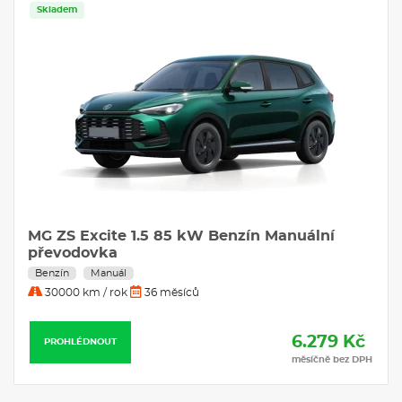
Skladem
VÝBAVA:
Klimatizace
Tažné zařízení
MG ZS Excite 1.5 85 kW Benzín Manuální
převodovka
Benzín
Manuál
30000 km / rok
36 měsíců
6.279 Kč
PROHLÉDNOUT
měsíčně bez DPH