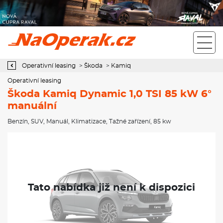
Operativní leasing Škoda Kamiq Dynamic 1,0 TSI 85 kW 6°
manuální
Operativní leasing
>
Škoda
>
Kamiq
Operativní leasing
Škoda Kamiq Dynamic 1,0 TSI 85 kW 6°
manuální
Benzín
,
SUV
,
Manuál
,
Klimatizace
,
Tažné zařízení
, 85 kw