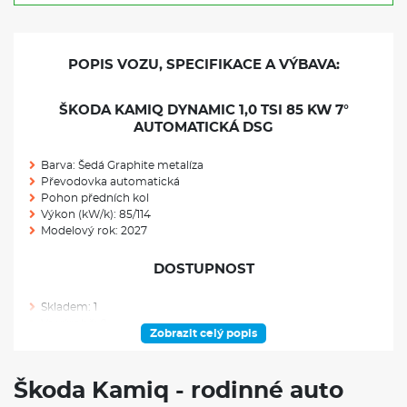
POPIS VOZU, SPECIFIKACE A VÝBAVA:
ŠKODA KAMIQ DYNAMIC 1,0 TSI 85 KW 7°
AUTOMATICKÁ DSG
Barva: Šedá Graphite metalíza
Převodovka automatická
Pohon předních kol
Výkon (kW/k): 85/114
Modelový rok: 2027
DOSTUPNOST
Skladem: 1
Ve výrobě: 0
Zobrazit celý popis
VÝBAVA NAD RÁMEC VÝBAVOVÉHO STUPNĚ
Škoda Kamiq - rodinné auto
Rezervní kolo (neplnohodnotné)