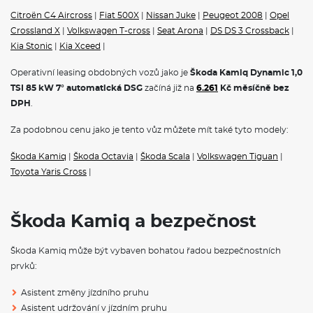
Ambientní osvětlení
Citroën C4 Aircross
|
Fiat 500X
|
Nissan Juke
|
Peugeot 2008
|
Opel
Drive Mode Select včetně Sport Chassis Control
Crossland X
|
Volkswagen T-cross
|
Seat Arona
|
DS DS 3 Crossback
|
KESSY pro alarm - bezklíčové odemykání a zamykání
Alarm
Kia Stonic
|
Kia Xceed
|
Hlídání mrtvého úhlu (Side Assist)
Systém Start/Stop
Operativní leasing obdobných vozů jako je
Škoda Kamiq Dynamic 1,0
Bez smlouvy o údržbě
TSI 85 kW 7° automatická DSG
začíná již na
6.261
Kč měsíčně bez
S deštníkem
DPH
.
Klíček pro systém zamykání s dálkovým ovládáním
Za podobnou cenu jako je tento vůz můžete mít také tyto modely:
POJIŠTĚNÍ
Škoda Kamiq
|
Škoda Octavia
|
Škoda Scala
|
Volkswagen Tiguan
|
Povinné ručení
Toyota Yaris Cross
|
Havarijní pojištění se spoluúčastí 10%
Pojištění skel
Škoda Kamiq a bezpečnost
ŠKODA KAMIQ - ČESKÝ CROSSOVER
Škoda Kamiq
to je první crossover ŠKODA.
Škoda Kamiq
je
Škoda Kamiq může být vybaven bohatou řadou bezpečnostních
c
hytrá kombinace SUV a praktického městského vozu. Nyní k
prvků:
dispozici i na
operativní leasing
.
Rozměry
Asistent změny jízdního pruhu
Asistent udržování v jízdním pruhu
Výška
1531mm