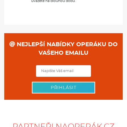
uvážete na dlouhou dobu.
NEJLEPŠÍ NABÍDKY OPERÁKU DO
VAŠEHO EMAILU
PŘIHLÁSIT