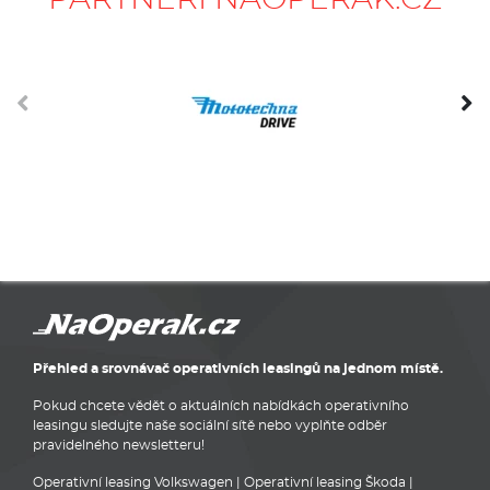
PARTNEŘI NAOPERÁK.CZ
Přehled a srovnávač operativních leasingů na jednom místě.
Pokud chcete vědět o aktuálních nabídkách operativního
leasingu sledujte naše sociální sítě nebo vyplňte odběr
pravidelného newsletteru!
Operativní leasing Volkswagen
|
Operativní leasing Škoda
|