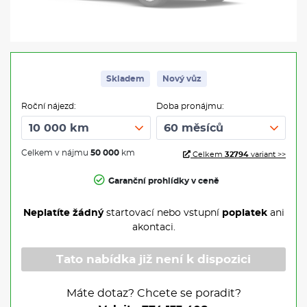
Skladem
Nový vůz
Roční nájezd:
Doba pronájmu:
Celkem v nájmu
50 000
km
Celkem
32794
variant >>
Garanční prohlídky v ceně
Neplatíte žádný
startovací nebo vstupní
poplatek
ani
akontaci.
Tato nabídka již není k dispozici
Máte dotaz? Chcete se poradit?