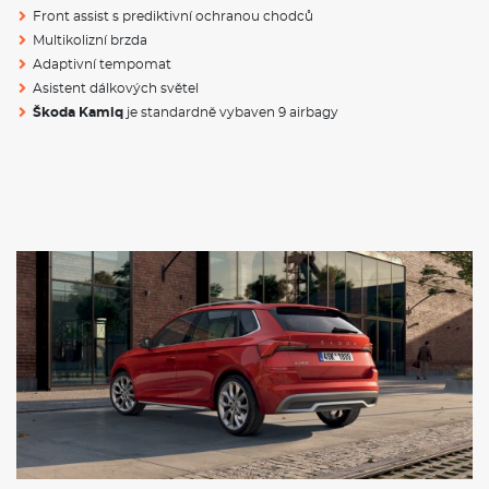
Front assist s prediktivní ochranou chodců
Šířka
1793mm
Multikolizní brzda
Adaptivní tempomat
Délka
4241mm
Asistent dálkových světel
Škoda Kamiq
je standardně vybaven 9 airbagy
Rozvor
2651 mm
Objem kufru
400 / 1506 l
Hmotnost
1214
- 1825 Kg
VÝBAVA:
Klimatizace