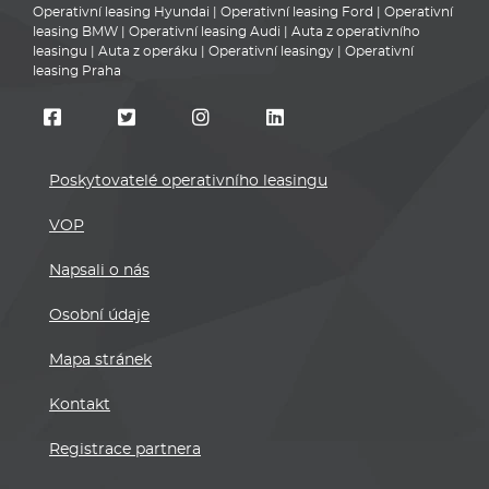
Operativní leasing Hyundai
|
Operativní leasing Ford
|
Operativní
leasing BMW
|
Operativní leasing Audi
|
Auta z operativního
leasingu
|
Auta z operáku
|
Operativní leasingy
|
Operativní
leasing Praha
Poskytovatelé operativního leasingu
VOP
Napsali o nás
Osobní údaje
Mapa stránek
Kontakt
Registrace partnera