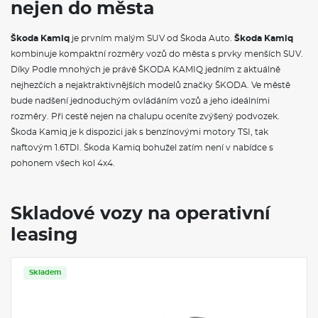
nejen do města
Sada nářadí
Matrix-LED přední světlomety
Vyhřívané čelní sklo
Škoda Kamiq
je prvním malým SUV od Škoda Auto.
Škoda Kamiq
kombinuje kompaktní rozměry vozů do města s prvky menších SUV.
VÝBAVA VE VÝBAVA STUPNI
Díky Podle mnohých je právě ŠKODA KAMIQ jedním z aktuálně
nejhezčích a nejaktraktivnějších modelů značky ŠKODA. Ve městě
Rozpoznávání dopravních značek
bude nadšení jednoduchým ovládáním vozů a jeho ideálními
Upínací přípravek v zavazadlovém prostoru
rozměry. Při cestě nejen na chalupu oceníte zvýšený podvozek.
Kryt zavazadlového prostoru se sítí na zavazadla
Elektrické ovládání oken vpředu a vzadu
Škoda Kamiq je k dispozici jak s benzínovými motory TSI, tak
Víko schránky před spolujezdcem, s osvětlením
naftovým 1.6TDI. Škoda Kamiq bohužel zatím není v nabídce s
Sluneční clony se zrcátkem na straně spolujezdce a štítek
pohonem všech kol 4x4.
airbagu na sluneční cloně
Síťový program
Hlavice/madlo řadící páky z kůže
Schránka na brýle
Skladové vozy na operativní
Hliníkové pedály
leasing
Textilní koberce vpředu a vzadu
Sunset
Interierové lišty a rámečky ofukovačů červené
Černý strop
Skladem
Nástupní lišty ve výřezech dveří
Dekorační vložky
Nárazníky v barvě vozidla