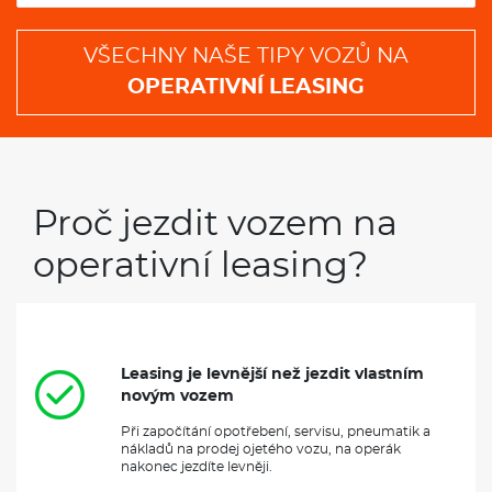
VŠECHNY NAŠE TIPY VOZŮ NA
OPERATIVNÍ LEASING
Proč jezdit vozem na
operativní leasing?
Leasing je levnější než jezdit vlastním
novým vozem
Při započítání opotřebení, servisu, pneumatik a
nákladů na prodej ojetého vozu, na operák
nakonec jezdíte levněji.