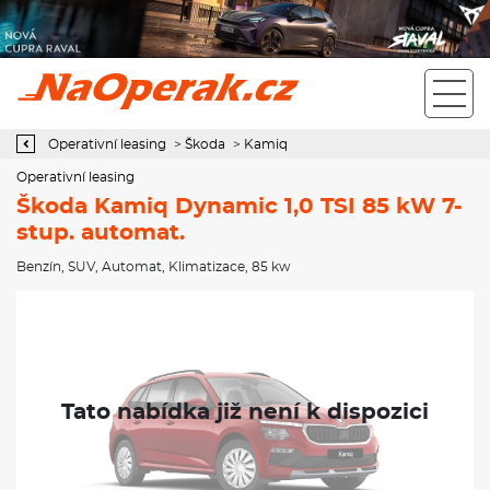
Operativní leasing Škoda Kamiq Dynamic 1,0 TSI 85 kW 7-stup.
automat.
Operativní leasing
>
Škoda
>
Kamiq
Operativní leasing
Škoda Kamiq Dynamic 1,0 TSI 85 kW 7-
stup. automat.
Benzín
,
SUV
,
Automat
,
Klimatizace
, 85 kw