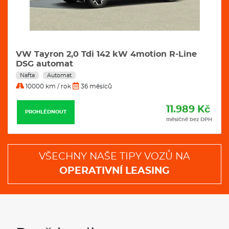
VW Tayron 2,0 Tdi 142 kW 4motion R-Line
DSG automat
Nafta
Automat
10000 km / rok
36 měsíců
11.989 Kč
PROHLÉDNOUT
měsíčně bez DPH
VŠECHNY NAŠE TIPY VOZŮ NA
OPERATIVNÍ LEASING