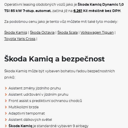
Alarm
Operativní leasing obdobných vozů jako je
Škoda Kamiq Dynamic 1,0
Hlídání mrtvého úhlu (Side Assist)
TSI 85 kW 7-stup. automat.
začíná již na
6.261
Kč měsíčně bez DPH
.
Světelný a dešťový asistent
Mlhové světlo a odbočovací světlo
Za podobnou cenu jako je tento vůz můžete mít také tyto modely:
Systém Start/Stop
Bez smlouvy o údržbě
Škoda Kamiq
|
Škoda Octavia
|
Škoda Scala
|
Volkswagen Tiguan
|
S deštníkem
Klíček pro systém zamykání s dálkovým ovládáním
Toyota Yaris Cross
|
POJIŠTĚNÍ
Škoda Kamiq a bezpečnost
Povinné ručení
Havarijní pojištění se spoluúčastí 10%
Škoda Kamiq může být vybaven bohatou řadou bezpečnostních
Pojištění skel
prvků:
ŠKODA KAMIQ - ČESKÝ CROSSOVER
Asistent změny jízdního pruhu
Asistent udržování v jízdním pruhu
Škoda Kamiq
to je první crossover ŠKODA.
Škoda Kamiq
je
c
hytrá kombinace SUV a praktického městského vozu. Nyní k
Front assist s prediktivní ochranou chodců
dispozici i na
operativní leasing
.
Multikolizní brzda
Rozměry
Adaptivní tempomat
Asistent dálkových světel
Výška
1531mm
Škoda Kamiq
je standardně vybaven 9 airbagy