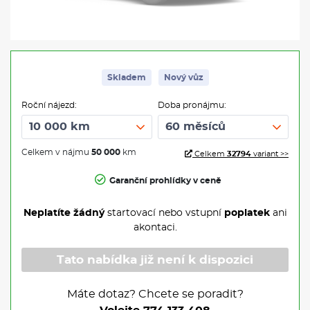
Skladem
Nový vůz
Roční nájezd:
Doba pronájmu:
Celkem v nájmu
50 000
km
Celkem
32794
variant >>
Garanční prohlídky v ceně
Neplatíte žádný
startovací nebo vstupní
poplatek
ani
akontaci.
Tato nabídka již není k dispozici
Máte dotaz? Chcete se poradit?