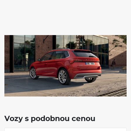
Šířka
1793mm
Délka
4241mm
Rozvor
2651 mm
Objem kufru
400 / 1506 l
Hmotnost
1214
- 1825 Kg
VÝBAVA:
Klimatizace
Vozy s podobnou cenou