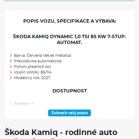
POPIS VOZU, SPECIFIKACE A VÝBAVA:
ŠKODA KAMIQ DYNAMIC 1,0 TSI 85 KW 7-STUP.
AUTOMAT.
Barva: Červená Velvet metalíza
Převodovka automatická
Pohon předních kol
Výkon (kW/k): 85/114
Modelový rok: 2027
DOSTUPNOST
Skladem: 1
Ve výrobě: 0
Zobrazit celý popis
VÝBAVA NAD RÁMEC VÝBAVOVÉHO STUPNĚ
Škoda Kamiq - rodinné auto
Rezervní kolo (neplnohodnotné)