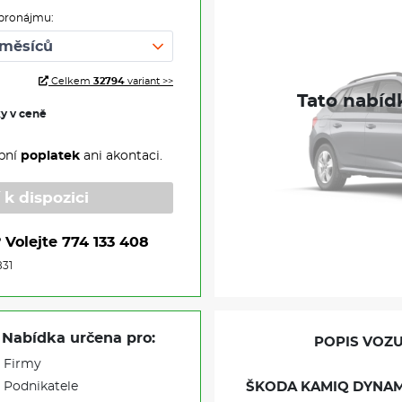
pronájmu:
Celkem
32794
variant >>
ky v ceně
pní
poplatek
ani akontaci.
 k dispozici
?
Volejte
774 133 408
831
Nabídka určena pro:
POPIS VOZU
Firmy
Podnikatele
ŠKODA KAMIQ DYNAMIC