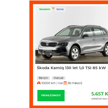
Skladem
Servis
i 195 Kw 4x4
Škoda Kamiq 130 let 1,0 TSI 85 kW
Benzín
Manuál
10000 km / rok
36 měsíců
12.235 Kč
5.657 
PROHLÉDNOUT
měsíčně bez DPH
měsíčně bez