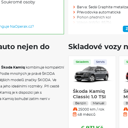
Soukromé osoby
Barva: Šedá Graphite metalíza
Převodovka automatická
Pohon předních kol
Výkon (kW/k): 85/114
unguje NaOperak.cz?
Modelový rok: 2027
Z
auto nejen do
Skladové vozy n
Skladem: 1
Ve výrobě: 0
Skladem
Servis
.
Škoda Kamiq
kombinuje kompaktní
VÝBAVA NAD R
y Podle mnohých je právě ŠKODA
vnějších modelů značky ŠKODA. Ve
Rezervní kolo neplnohodnot
Rezervní kolo (neplnohodnot
jeho ideálními rozměry. Při cestě
Škoda Kamiq
Š
miq je k dispozici jak s
Classic 1.0 TSI
M
VÝBAVA
a Kamiq bohužel zatím není v
70 kW Benzín
T
Benzín
Manuál
B
Manuální
B
25000 km / rok
Upínací přípravek v zavazadl
převodovka
A
48 měsíců
Elektrické ovládání oken vpř
p
Víko schránky před spolujezd
Síťový program