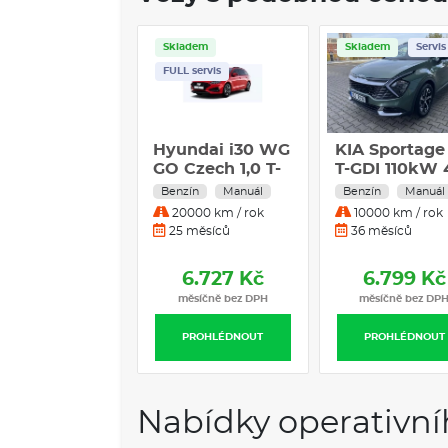
Skladem
Skladem
Servis
FULL servis
Hyundai i30 WG
KIA Sportage 
GO Czech 1,0 T-
T-GDI 110kW 
GDI 85 kW
Exclusive
Benzín
Manuál
Benzín
Manuál
Engine Red 1,0
20000 km / rok
10000 km / rok
T-GDI
25 měsíců
36 měsíců
6.727 Kč
6.799 Kč
měsíčně bez DPH
měsíčně bez DP
PROHLÉDNOUT
PROHLÉDNOUT
Nabídky operativní