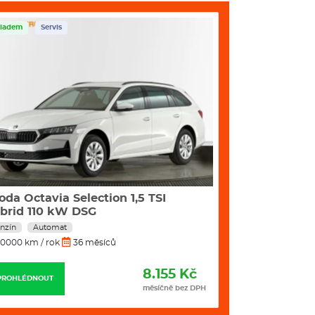
1531mm
ladem
Servis
Skladem
Servis
1793mm
4241mm
2651 mm
400 / 1506 l
1214
- 1825 Kg
oda Octavia Selection 1,5 TSI
Škoda Scala 1
VÝBAVA:
brid 110 kW DSG
nzín
Automat
Benzín
Manuál
0000 km / rok
36 měsíců
10000 km / rok
8.155 Kč
PROHLÉDNOUT
PROHLÉDNOUT
měsíčně bez DPH