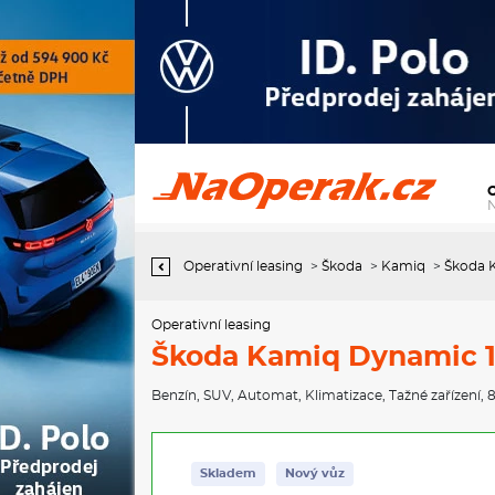
Operativní leasing Škoda Kamiq Dynamic 1,0 TSI 85 kW 7-stup.
automat.
Operativní leasing
>
Škoda
>
Kamiq
>
Škoda K
Operativní leasing
Škoda Kamiq Dynamic 1,
Benzín
,
SUV
,
Automat
,
Klimatizace
,
Tažné zařízení
, 
Skladem
Nový vůz