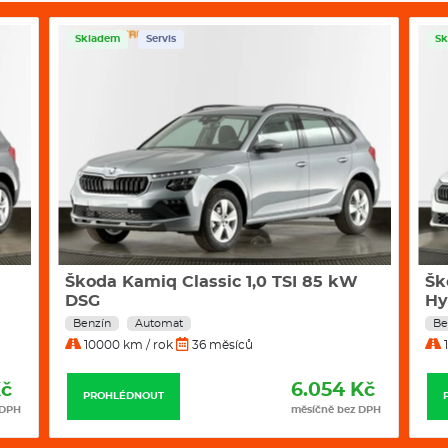
Rozměry
Výška
Skladem
Servis
Sk
Šířka
Délka
Rozvor
Objem kufru
Hmotnost
Škoda Kamiq Classic 1,0 TSI 85 kW
Šk
DSG
Hy
Benzín
Automat
Be
Klimatizace
10000 km / rok
36 měsíců
1
Tažné zařízení
Kč
6.054 Kč
PROHLÉDNOUT
 DPH
měsíčně bez DPH