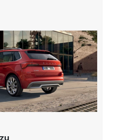
ní obou předních sedadel
elná, v opěradlech předních sedadel
sedadel
oddělenou regulací
zásuvka(-y) a nabíjecí zásuvka(-y) se zvýšeným
) a 2x Top Tether vzadu
ce
ovým airbagem
uhu (Lane Assist)
prostoru
sistenčním světlem a funkcí Coming Home a
ozu