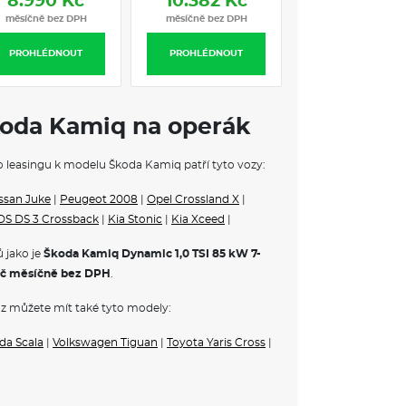
8.990 Kč
10.382 Kč
34.911 Kč
ůže
měsíčně bez DPH
měsíčně bez DPH
měsíčně bez DP
PROHLÉDNOUT
PROHLÉDNOUT
PROHLÉDNOUT
du
třní zpětné zrcátko
koda Kamiq na operák
ho leasingu k modelu Škoda Kamiq patří tyto vozy:
 konvexní
konvexní
ssan Juke
|
Peugeot 2008
|
Opel Crossland X
|
DS DS 3 Crossback
|
Kia Stonic
|
Kia Xceed
|
ovačem a stupňovým intervalem stírání
ná Magic
 jako je
Škoda Kamiq Dynamic 1,0 TSI 85 kW 7-
zrcátka s aut. stmíváním u řidiče
č měsíčně bez DPH
.
vzadu
ukazatel směru animovaný, speciální design
z můžete mít také tyto modely:
se superoptimalizovaným valivým odporem
da Scala
|
Volkswagen Tiguan
|
Toyota Yaris Cross
|
o 6,5J x 17" ET40 černá leštěná
ý vyhřívaný volant pro DSG s pádly