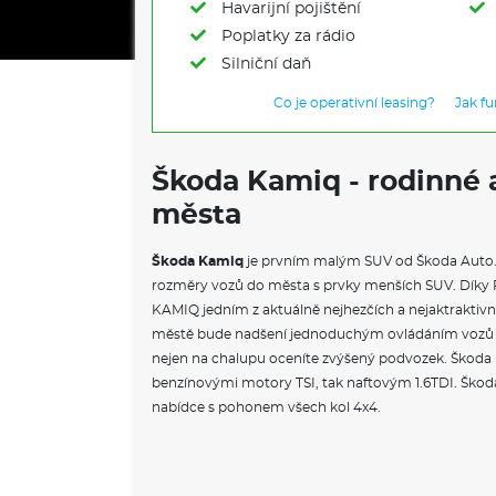
Havarijní pojištění
Poplatky za rádio
Silniční daň
Co je operativní leasing?
Jak f
Škoda Kamiq - rodinné 
města
Škoda Kamiq
je prvním malým SUV od Škoda Auto
rozměry vozů do města s prvky menších SUV. Dík
KAMIQ jedním z aktuálně nejhezčích a nejaktrakti
městě bude nadšení jednoduchým ovládáním vozů a 
nejen na chalupu oceníte zvýšený podvozek. Škoda Ka
benzínovými motory TSI, tak naftovým 1.6TDI. Škod
nabídce s pohonem všech kol 4x4.