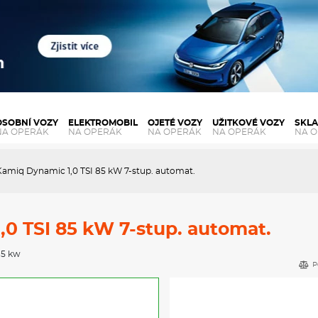
OSOBNÍ VOZY
ELEKTROMOBIL
OJETÉ VOZY
UŽITKOVÉ VOZY
SKL
NA OPERÁK
NA OPERÁK
NA OPERÁK
NA OPERÁK
NA 
amiq Dynamic 1,0 TSI 85 kW 7-stup. automat.
0 TSI 85 kW 7-stup. automat.
85 kw
P