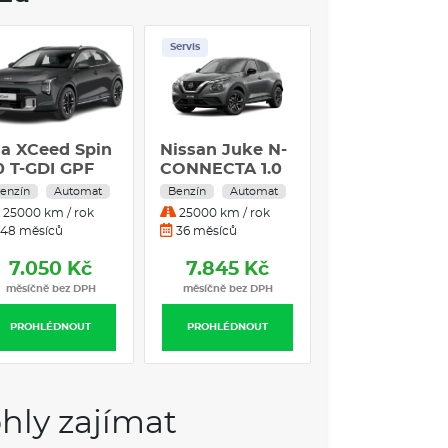
hlosti
Servis
Skladem
ho pásu, optická a akustická, el. kontakt
é odemykání a zamykání
Zimní pneu
ist)
větlo
ia XCeed Spin
Nissan Juke N-
Cupra Ateca 
ikovači
,0 T-GDI GPF
CONNECTA 1.0
TSI DSG7 11
DIG-T 84 kW
4x2
enzín
Automat
Benzín
Automat
Benzín
Autom
Benzín
s dálkovým ovládáním
25000 km / rok
25000 km / rok
30000 km / rok
Automatická
48 měsíců
36 měsíců
6 měsíců
převodovka
POJIŠTĚNÍ
7.050 Kč
7.845 Kč
8.490 Kč
měsíčně bez DPH
měsíčně bez DPH
měsíčně bez DP
astí 10%
PROHLÉDNOUT
PROHLÉDNOUT
PROHLÉDNOUT
IQ - ČESKÝ CROSSOVER
over ŠKODA.
Škoda Kamiq
je c
hytrá kombinace
hly zajímat
u. Nyní k dispozici i na
operativní leasing
.