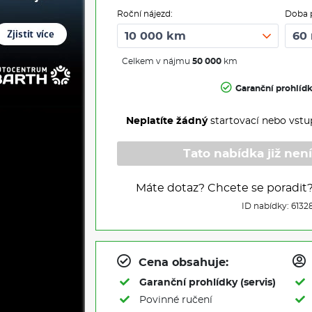
Roční nájezd:
Doba 
Celkem v nájmu
50 000
km
Garanční prohlíd
Neplatíte žádný
startovací nebo vstu
Tato nabídka již není
Máte dotaz? Chcete se poradit
ID nabídky: 6132
Cena obsahuje:
Garanční prohlídky (servis)
Povinné ručení