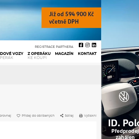
REGISTRACE PARTNERA
ADOVÉ VOZY
Z OPERÁKU
MAGAZÍN
KONTAKT
OPERÁK
KE KOUPI
orovnej
Přidej do oblíbených
Sdílej
Vytiskni