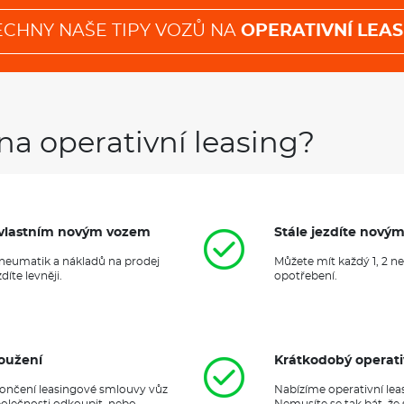
ECHNY NAŠE TIPY VOZŮ NA
OPERATIVNÍ LEAS
na operativní leasing?
it vlastním novým vozem
Stále jezdíte nový
 pneumatik a nákladů na prodej
Můžete mít každý 1, 2 n
íte levněji.
opotřebení.
oužení
Krátkodobý operati
ukončení leasingové smlouvy vůz
Nabízíme operativní lea