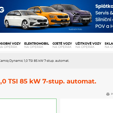
OSOBNÍ VOZY
ELEKTROMOBIL
OJETÉ VOZY
UŽITKOVÉ VOZY
SKL
NA OPERÁK
NA OPERÁK
NA OPERÁK
NA OPERÁK
NA 
amiq Dynamic 1,0 TSI 85 kW 7-stup. automat.
0 TSI 85 kW 7-stup. automat.
P