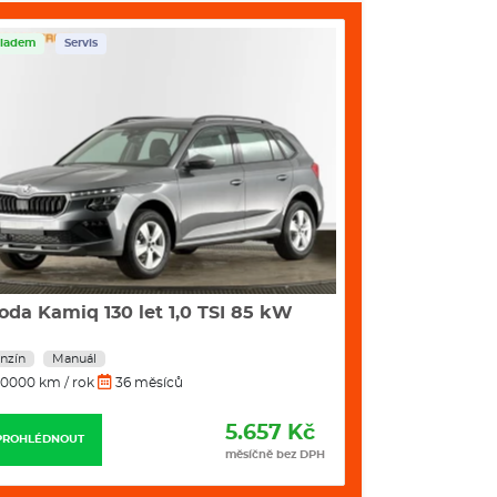
1531mm
ladem
Servis
Skladem
Servis
1793mm
4241mm
2651 mm
400 / 1506 l
1214
- 1825 Kg
VÝBAVA:
oda Kamiq 130 let 1,0 TSI 85 kW
Škoda Octavia
Hybrid 110 
nzín
Manuál
Benzín
Autom
0000 km / rok
36 měsíců
10000 km / rok
5.657 Kč
PROHLÉDNOUT
PROHLÉDNOUT
měsíčně bez DPH