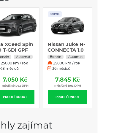
prostoru
sistenčním světlem a funkcí Coming Home a
Servis
ho pásu, optická a akustická, el. kontakt
é odemykání a zamykání
ikovači
ia XCeed Spin
Nissan Juke N-
Kia XCeed GT
,0 T-GDI GPF
CONNECTA 1.0
Line 1,6 T-GDI
DIG-T 84 kW
GPF
enzín
Automat
Benzín
Automat
Benzín
Autom
s dálkovým ovládáním
Benzín
25000 km / rok
25000 km / rok
25000 km / rok
Automatická
48 měsíců
36 měsíců
48 měsíců
POJIŠTĚNÍ
převodovka
7.050 Kč
7.845 Kč
8.750 Kč
měsíčně bez DPH
měsíčně bez DPH
měsíčně bez DP
astí 10%
PROHLÉDNOUT
PROHLÉDNOUT
PROHLÉDNOUT
IQ - ČESKÝ CROSSOVER
over ŠKODA.
Škoda Kamiq
je c
hytrá kombinace
u. Nyní k dispozici i na
operativní leasing
.
hly zajímat