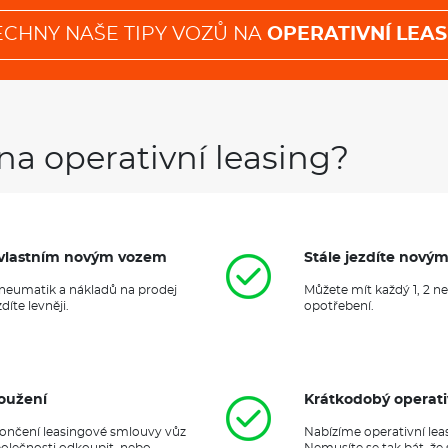
ECHNY NAŠE TIPY VOZŮ NA
OPERATIVNÍ LEAS
na operativní leasing?
it vlastním novým vozem
Stále jezdíte nový
 pneumatik a nákladů na prodej
Můžete mít každý 1, 2 n
íte levněji.
opotřebení.
oužení
Krátkodobý operati
ukončení leasingové smlouvy vůz
Nabízíme operativní lea