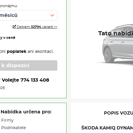
pronájmu:
Celkem
32794
variant >>
ky v ceně
pní
poplatek
ani akontaci.
 k dispozici
?
Volejte
774 133 408
026
Nabídka určena pro:
POPIS VOZU
Firmy
Podnikatele
ŠKODA KAMIQ DYNAMIC