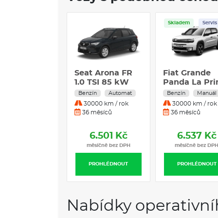
Skladem
Servis
Seat Arona FR
Fiat Grande
1.0 TSI 85 kW
Panda La Pr
Benzín
1.2 Turbo 74
Benzín
Automat
Benzín
Manuál
Automatická
Benzín
30000 km / rok
30000 km / rok
převodovka
Manuální
36 měsíců
36 měsíců
převodovka
6.501 Kč
6.537 Kč
měsíčně bez DPH
měsíčně bez DP
PROHLÉDNOUT
PROHLÉDNOUT
Nabídky operativní