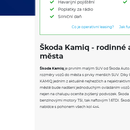
Havarijní pojištění
Poplatky za rádio
Silniční daň
Co je operativní leasing?
Jak f
Škoda Kamiq - rodinné 
města
Škoda Kamiq
je prvním malým SUV od Škoda Auto
rozměry vozů do města s prvky menších SUV. Dík
KAMIQ jedním z aktuálně nejhezčích a nejaktrakti
městě bude nadšení jednoduchým ovládáním vozů a 
nejen na chalupu oceníte zvýšený podvozek. Škoda Ka
benzínovými motory TSI, tak naftovým 1.6TDI. Škod
nabídce s pohonem všech kol 4x4.