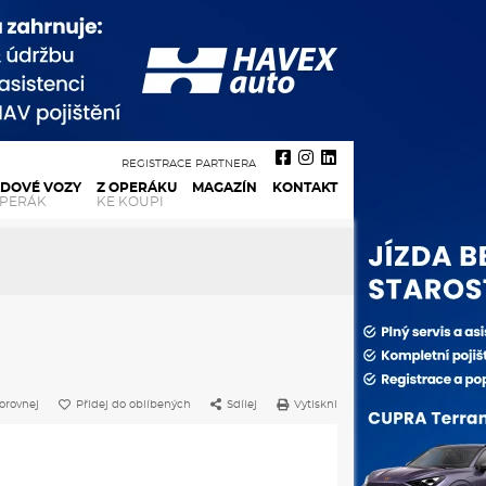
REGISTRACE PARTNERA
ADOVÉ VOZY
Z OPERÁKU
MAGAZÍN
KONTAKT
OPERÁK
KE KOUPI
orovnej
Přidej do oblíbených
Sdílej
Vytiskni