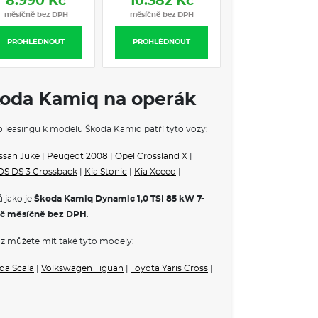
8.990 Kč
10.382 Kč
34.911 Kč
 VE VÝBAVA STUPNI
měsíčně bez DPH
měsíčně bez DPH
měsíčně bez DP
PROHLÉDNOUT
PROHLÉDNOUT
PROHLÉDNOUT
ovém prostoru
edu a vzadu
cem, s osvětlením
koda Kamiq na operák
ůže
ho leasingu k modelu Škoda Kamiq patří tyto vozy:
du
ssan Juke
|
Peugeot 2008
|
Opel Crossland X
|
DS DS 3 Crossback
|
Kia Stonic
|
Kia Xceed
|
 jako je
Škoda Kamiq Dynamic 1,0 TSI 85 kW 7-
 konvexní
č měsíčně bez DPH
.
konvexní
z můžete mít také tyto modely:
ovačem a stupňovým intervalem stírání
da Scala
|
Volkswagen Tiguan
|
Toyota Yaris Cross
|
ná Magic
vzadu
se superoptimalizovaným valivým odporem