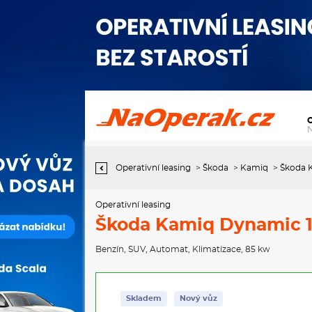
Operativní leasing Škoda Kamiq Dynamic 1,0 TSI 85 kW 7-stup.
automat.
Operativní leasing
>
Škoda
>
Kamiq
>
Škoda K
Operativní leasing
Škoda Kamiq Dynamic 1,
Benzín
,
SUV
,
Automat
,
Klimatizace
, 85 kw
Skladem
Nový vůz