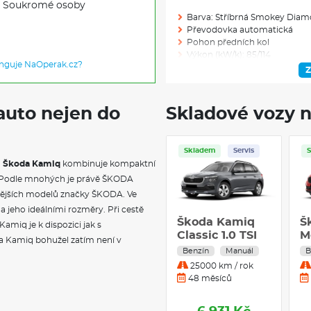
Soukromé osoby
Barva: Stříbrná Smokey Diam
Převodovka automatická
Pohon předních kol
Výkon (kW/k): 85/114
unguje NaOperak.cz?
Modelový rok: 2027
Z
auto nejen do
Skladové vozy n
Skladem: 1
Ve výrobě: 0
Skladem
Servis
.
Škoda Kamiq
kombinuje kompaktní
VÝBAVA NAD R
y Podle mnohých je právě ŠKODA
vnějších modelů značky ŠKODA. Ve
Automatické stmívání pro vni
El. sklápění pro vnější zpětná 
jeho ideálními rozměry. Při cestě
Škoda Kamiq
Š
Hlídání mrtvého úhlu (Side Ass
miq je k dispozici jak s
Classic 1.0 TSI
Světelný a dešťový asistent
M
a Kamiq bohužel zatím není v
Zadní skupinové světlo LED, 
70 kW Benzín
T
Benzín
Manuál
B
Mlhové světlo a odbočovací s
Manuální
B
25000 km / rok
Asistovaná jízda 1.5+
převodovka
A
48 měsíců
Rezervní kolo neplnohodnot
p
Rezervní kolo (neplnohodnot