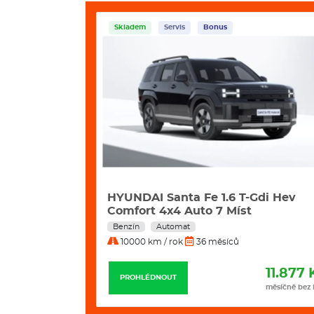
Skladem
Servis
Bonus
2 Kw Excl.
HYUNDAI Santa Fe 1.6 T-Gdi Hev
Comfort 4x4 Auto 7 Míst
Benzín
Automat
10000 km / rok
36 měsíců
11.799 Kč
11.877 
PROHLÉDNOUT
měsíčně bez DPH
měsíčně bez