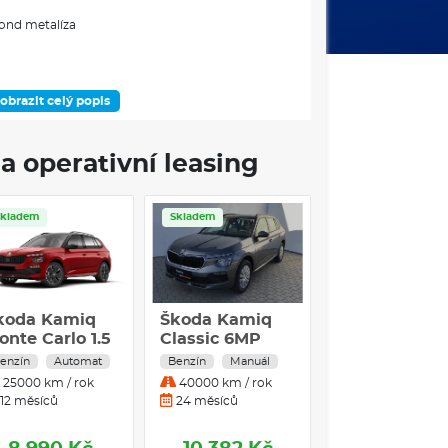
ond metalíza
obrazit celý popis
DOSTUPNOST
a operativní leasing
Skladem
Skladem
Skladem
Servis
ÁMEC VÝBAVOVÉHO STUPNĚ
třní zpětné zrcátko
zrcátka s aut. stmíváním u řidiče
koda Kamiq
Škoda Kamiq
Škoda Kami
ist)
onte Carlo 1.5
Classic 6MP
Monte Carlo 1
ukazatel směru animovaný, speciální design
SI 110 kW
1,0TSI / 85kW
TSI 110 kW 7-
enzín
Automat
Benzín
Manuál
Benzín
Autom
větlo
enzín
stup. automa
25000 km / rok
40000 km / rok
115000 km / rok
utomatická
12 měsíců
24 měsíců
24 měsíců
né
řevodovka
né)