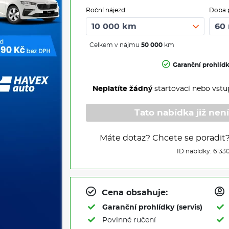
Roční nájezd:
Doba 
Celkem v nájmu
50 000
km
Garanční prohlíd
Neplatíte žádný
startovací nebo vstu
Tato nabídka již není
Máte dotaz? Chcete se poradit
ID nabídky: 6133
Cena obsahuje:
Garanční prohlídky (servis)
Povinné ručení