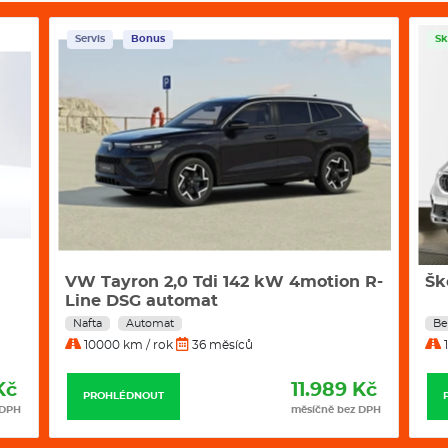
Výška
Servis
Bonus
Sk
Šířka
Délka
Rozvor
Objem kufru
Hmotnost
VW Tayron 2,0 Tdi 142 kW 4motion R-
Šk
Line DSG automat
Klimatizace
Nafta
Automat
Be
10000 km / rok
36 měsíců
1
Kč
11.989 Kč
PROHLÉDNOUT
 DPH
měsíčně bez DPH