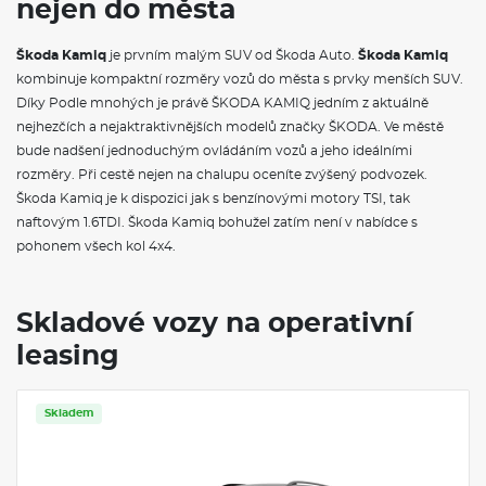
nejen do města
Hlídání mrtvého úhlu (Side Assist)
Asistovaná jízda 1.5+
USB-C u vnitřního zpětného zrcátka
Škoda Kamiq
je prvním malým SUV od Škoda Auto.
Škoda Kamiq
Středová konzole
kombinuje kompaktní rozměry vozů do města s prvky menších SUV.
Vyhřívání předních sedadel s oddělenou regulací
Díky Podle mnohých je právě ŠKODA KAMIQ jedním z aktuálně
Ukazatel stavu kapaliny v ostřikovači
Bezdrátové nabíjení telefonu
nejhezčích a nejaktraktivnějších modelů značky ŠKODA. Ve městě
Vyhřívané čelní sklo
bude nadšení jednoduchým ovládáním vozů a jeho ideálními
Služba Škoda prodloužená záruka na 5 let, do 100 000 km
rozměry. Při cestě nejen na chalupu oceníte zvýšený podvozek.
Škoda Kamiq je k dispozici jak s benzínovými motory TSI, tak
VÝBAVA VE VÝBAVA STUPNI
naftovým 1.6TDI. Škoda Kamiq bohužel zatím není v nabídce s
pohonem všech kol 4x4.
Hliníkové pedály
Textilní koberce vpředu a vzadu
Upínací přípravek v zavazadlovém prostoru
Sunset
Skladové vozy na operativní
Automatické stmívání pro vnitřní zpětné zrcátko
leasing
Elektrické ovládání oken vpředu a vzadu
Víko schránky před spolujezdcem, s osvětlením
Síťový program
Hlavice/madlo řadící páky z kůže
Skladem
Dekorační obložení umělá kůže Carbon, orámování červené
Dvouzónový CLIMATRONIC
Variabilní podlaha zavazadlového prostoru