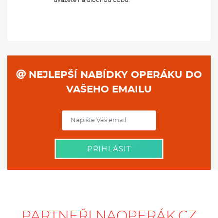
NEJLEPŠÍ NABÍDKY OPERÁKU DO
VAŠEHO EMAILU
PŘIHLÁSIT
PARTNEŘI NAOPERÁK.CZ