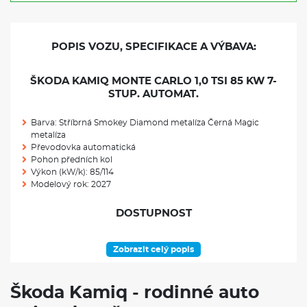
POPIS VOZU, SPECIFIKACE A VÝBAVA:
ŠKODA KAMIQ MONTE CARLO 1,0 TSI 85 KW 7-
STUP. AUTOMAT.
Barva: Stříbrná Smokey Diamond metalíza Černá Magic
metalíza
Převodovka automatická
Pohon předních kol
Výkon (kW/k): 85/114
Modelový rok: 2027
DOSTUPNOST
Skladem: 1
Zobrazit celý popis
Ve výrobě: 0
VÝBAVA NAD RÁMEC VÝBAVOVÉHO STUPNĚ
Škoda Kamiq - rodinné auto