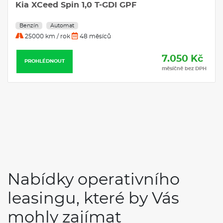
Nissan Juke N-CONNECTA 1.0 DIG-T 84 kW
Benzín Automatická převodovka
Benzín
Automat
25000 km / rok
36 měsíců
7.845 Kč
PROHLÉDNOUT
měsíčně bez DPH
Nabídky operativního
leasingu, které by Vás
mohly zajímat