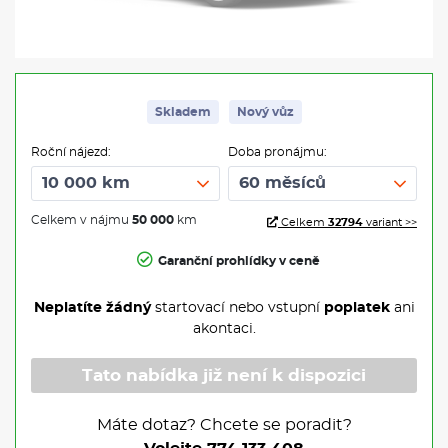
Skladem
Nový vůz
Roční nájezd:
Doba pronájmu:
Celkem v nájmu
50 000
km
Celkem
32794
variant >>
Garanční prohlídky v ceně
Neplatíte žádný
startovací nebo vstupní
poplatek
ani
akontaci.
Tato nabídka již není k dispozici
Máte dotaz? Chcete se poradit?