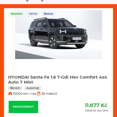
Servis
Bonus
VW Tayron 2,0 Tdi 142 kW 4motion R-Line
DSG automat
Nafta
Automat
10000 km / rok
36 měsíců
11.989 Kč
PROHLÉDNOUT
měsíčně bez DPH