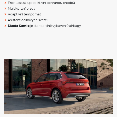
Front assist s prediktivní ochranou chodců
Šířka
1793mm
Multikolizní brzda
Délka
4241mm
Adaptivní tempomat
Asistent dálkových světel
Rozvor
2651 mm
Škoda Kamiq
je standardně vybaven 9 airbagy
Objem kufru
400 / 1506 l
Hmotnost
1214
- 1825 Kg
VÝBAVA:
Klimatizace
Tažné zařízení