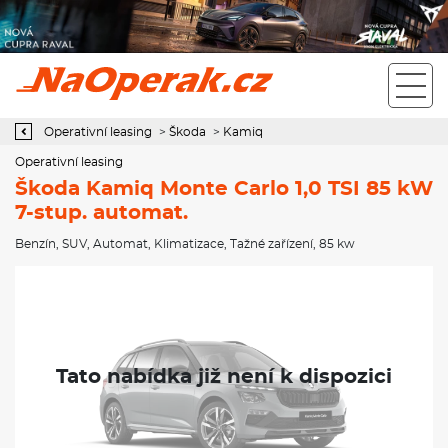
Operativní leasing Škoda Kamiq Monte Carlo 1,0 TSI 85 kW 7-stup.
automat.
Operativní leasing
>
Škoda
>
Kamiq
Operativní leasing
Škoda Kamiq Monte Carlo 1,0 TSI 85 kW
7-stup. automat.
Benzín
,
SUV
,
Automat
,
Klimatizace
,
Tažné zařízení
, 85 kw