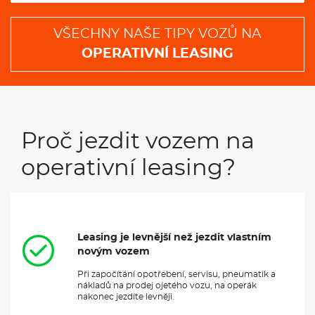
VŠECHNY NAŠE TIPY VOZŮ NA
OPERATIVNÍ LEASING
Proč jezdit vozem na
operativní leasing?
Leasing je levnější než jezdit vlastním
novým vozem
Při započítání opotřebení, servisu, pneumatik a
nákladů na prodej ojetého vozu, na operák
nakonec jezdíte levněji.