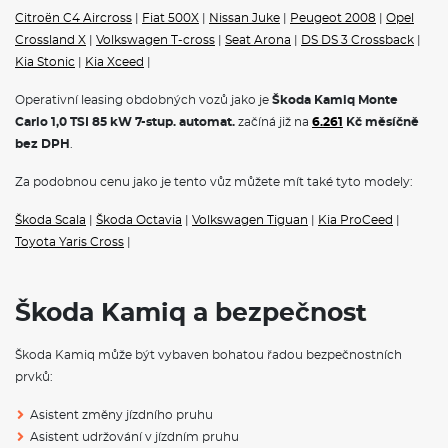
Automatická regulace sklonu světlometů
Citroën C4 Aircross
|
Fiat 500X
|
Nissan Juke
|
Peugeot 2008
|
Opel
Mlhové světlo a odbočovací světlo
Crossland X
|
Volkswagen T-cross
|
Seat Arona
|
DS DS 3 Crossback
|
Kontrola zapnutí bezpečnostního pásu, optická a akustická, el.
kontakt
Kia Stonic
|
Kia Xceed
|
Systém Start/Stop
S deštníkem
Operativní leasing obdobných vozů jako je
Škoda Kamiq Monte
Sada nářadí
Carlo 1,0 TSI 85 kW 7-stup. automat.
začíná již na
6.261
Kč měsíčně
Klíček pro systém zamykání s dálkovým ovládáním
bez DPH
.
POJIŠTĚNÍ
Za podobnou cenu jako je tento vůz můžete mít také tyto modely:
Povinné ručení
Škoda Scala
|
Škoda Octavia
|
Volkswagen Tiguan
|
Kia ProCeed
|
Havarijní pojištění se spoluúčastí 10%
Toyota Yaris Cross
|
Pojištění skel
ŠKODA KAMIQ - ČESKÝ CROSSOVER
Škoda Kamiq a bezpečnost
Škoda Kamiq
to je první crossover ŠKODA.
Škoda Kamiq
je
c
hytrá kombinace SUV a praktického městského vozu. Nyní k
Škoda Kamiq může být vybaven bohatou řadou bezpečnostních
dispozici i na
operativní leasing
.
prvků:
Rozměry
Asistent změny jízdního pruhu
Výška
1531mm
Asistent udržování v jízdním pruhu