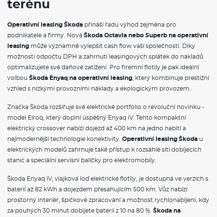
terénu
Sada nářadí a zvedák vozu
Zvýšená podlaha v zavazadlovém prostoru
Tažné zařízení sklopné, el. odjistitelné
Operativní leasing Škoda
přináší řadu výhod zejména pro
Služba Škoda prodloužená záruka na 5 let, do 60 000 km
podnikatele a firmy. Nová
Škoda Octavia nebo Superb na operativní
Škoda Předplacený servis Standard na 5 let, do 60 000 km
leasing
může významně vylepšit cash flow vaší společnosti. Díky
možnosti odpočtu DPH a zahrnutí leasingových splátek do nákladů
VÝBAVA VE VÝBAVA STUPNI
optimalizujete své daňové zatížení. Pro firemní flotily je pak ideální
volbou
Škoda Enyaq na operativní leasing
, který kombinuje prestižní
Deštník pod sedadlem spolujezdce
Rozpoznávání dopravních značek
vzhled s nízkými provozními náklady a ekologickým provozem.
Vnitřní zpětné zrcátko s automatickým stmíváním
Elektrické ovládání oken vpředu a vzadu
Značka Škoda rozšiřuje své elektrické portfolio o revoluční novinku -
Sluneční clony s osvětleným kosmetickým zrcátkem na
model Elroq, který doplní úspěšný Enyaq iV. Tento kompaktní
straně řidiče a spolujezdce
elektrický crossover nabízí dojezd až 400 km na jedno nabití a
Kožená hlavice řadící páky
nejmodernější technologie konektivity.
Operativní leasing Škoda
u
Schránka na brýle
Dekorativní obložení palubní desky Unique Chrome a dveří
elektrických modelů zahrnuje také přístup k rozsáhlé síti dobíjecích
Anodized Cross Line
stanic a speciální servisní balíčky pro elektromobily.
Světla na čtení vpředu a vzadu
Dvouzónová klimatizace Climatronic
Škoda Enyaq iV, vlajková loď elektrické flotily, je dostupná ve verzích s
Sunset
baterií až 82 kWh a dojezdem přesahujícím 500 km. Vůz nabízí
Střešní nosič - černý matný
prostorný interiér, špičkové zpracování a možnost rychlonabíjení, kdy
Černé matné lišty oken
Ochranné lemy blatníků
za pouhých 30 minut dobijete baterii z 10 na 80 %.
Škoda na