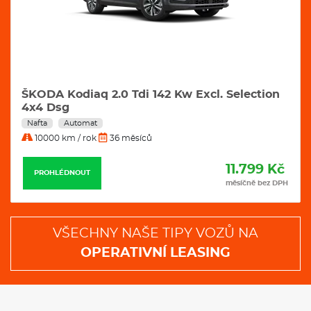
ŠKODA Kodiaq 2.0 Tdi 142 Kw Excl. Selection
4x4 Dsg
Nafta
Automat
10000 km / rok
36 měsíců
11.799 Kč
PROHLÉDNOUT
měsíčně bez DPH
VŠECHNY NAŠE TIPY VOZŮ NA
OPERATIVNÍ LEASING