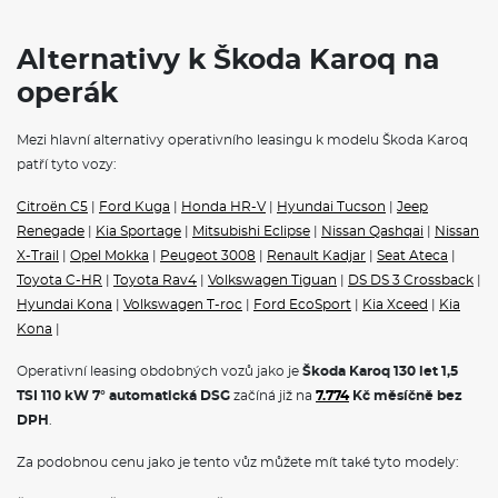
Home
Světelný a dešťový senzor
Regulace sklonu předních světlometů
Alternativy k Škoda Karoq na
Tempomat s omezovačem rychlosti
operák
Přední mlhové světlomety
Ukazatel stavu kapaliny v ostřikovači
Jednotónová siréna
Mezi hlavní alternativy operativního leasingu k modelu Škoda Karoq
Signalizace nezapnutého bezpečnostního pásu
patří tyto vozy:
Odrazky ve dveřích
12V zásuvka vpředu a vzadu
Citroën C5
|
Ford Kuga
|
Honda HR-V
|
Hyundai Tucson
|
Jeep
Parkovací kamera vzadu
KESSY - bezklíčové zamykání a startování
Renegade
|
Kia Sportage
|
Mitsubishi Eclipse
|
Nissan Qashqai
|
Nissan
Dva klíče dálkového centrálního zamykání
X-Trail
|
Opel Mokka
|
Peugeot 3008
|
Renault Kadjar
|
Seat Ateca
|
Toyota C-HR
|
Toyota Rav4
|
Volkswagen Tiguan
|
DS DS 3 Crossback
|
POJIŠTĚNÍ
Hyundai Kona
|
Volkswagen T-roc
|
Ford EcoSport
|
Kia Xceed
|
Kia
Kona
|
Povinné ručení
Havarijní pojištění se spoluúčastí 10%
Operativní leasing obdobných vozů jako je
Škoda Karoq 130 let 1,5
Pojištění skel
TSI 110 kW 7° automatická DSG
začíná již na
7.774
Kč měsíčně bez
DPH
.
ŠKODA KAROQ
Za podobnou cenu jako je tento vůz můžete mít také tyto modely:
Operativní leasing Škoda
představuje ideální řešení pro
podnikatele, firmy i soukromé osoby. Tento moderní způsob