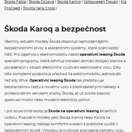
Škoda Fabia
|
Škoda Octavia
|
Škoda Kamiq
|
Volkswagen Tiguan
|
Kia
financování vám umožní jezdit v novém voze bez nutnosti jeho
ProCeed
|
Toyota Yaris Cross
|
koupě.
Škoda na operativní leasing
nabízí kompletní portfolio
modelů, od městského vozítka Fabia přes prostorný Octavia
Combi až po luxusní SUV Kodiaq.
Na operák
, si můžete pořídit
také čistě elektrické vozy
Škoda Elroq
a
Škoda Enyaq na
Škoda Karoq a bezpečnost
operativní leasing,
nebo hybridnín vozy Superb iV a Kodiaq iV. V
měsíční splátce jsou obvykle zahrnuty veškeré servisní náklady,
pojištění i pravidelná údržba, což vám umožní přesně plánovat
Všechny aktuální modely Škoda disponují nejmodernějšími
výdaje spojené s provozem vozidla.
bezpečnostními prvky a asistenčními systémy, které ocení každý
řidič. Pro zájemce o elektromobilitu nabízí
operativní leasing Škoda
VÝBAVA:
speciální programy, které zahrnují instalaci domácí dobíjecí stanice a
poradenství v oblasti efektivního využívání elektrického vozu. Díky
Klimatizace
této komplexní podpoře je přechod na elektromobilitu jednodušší
Navigace
než kdy dříve.
Operativní leasing Škoda
tak představuje
Tažné zařízení
bezstarostnou cestu k novému vozu s předvídatelnými náklady a
profesionálním servisem značky Škoda, ať už zvolíte klasický
spalovací motor nebo moderní elektrický pohon.
I pro soukromé osoby je
Škoda na operativní leasing
atraktivní
volbou. Populární modely jako Škoda Kamiq nebo Karoq na
operativní leasing nabízejí komfortní svezení a praktické využití v
každodenním životě. Výhodou je možnost pravidelné obměny vozu