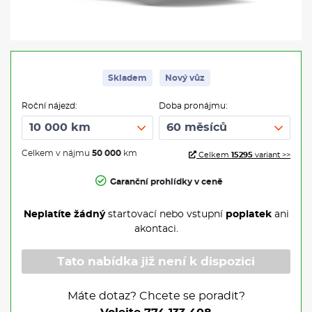
Skladem
Nový vůz
Roční nájezd:
Doba pronájmu:
Celkem v nájmu
50 000
km
Celkem
15295
variant >>
Garanční prohlídky v ceně
Neplatíte žádný
startovací nebo vstupní
poplatek
ani
akontaci.
Tato nabídka již není k dispozici
Máte dotaz? Chcete se poradit?