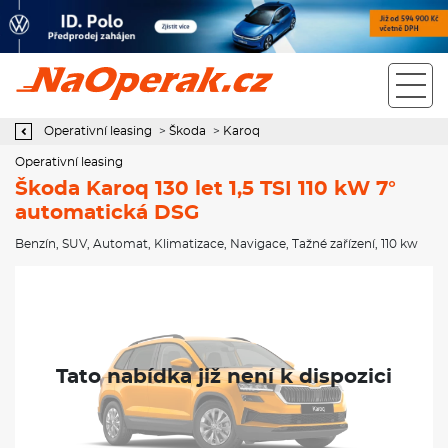
Operativní leasing Škoda Karoq 130 let 1,5 TSI 110 kW 7°
automatická DSG
Operativní leasing
>
Škoda
>
Karoq
Operativní leasing
Škoda Karoq 130 let 1,5 TSI 110 kW 7°
automatická DSG
Benzín
,
SUV
,
Automat
,
Klimatizace
,
Navigace
,
Tažné zařízení
, 110 kw