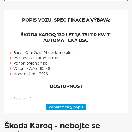
POPIS VOZU, SPECIFIKACE A VÝBAVA:
ŠKODA KAROQ 130 LET 1,5 TSI 110 KW 7°
AUTOMATICKÁ DSG
Barva: Oranžová Phoenix metalíza
Převodovka automatická
Pohon předních kol
Výkon (kW/k): 110/148
Modelový rok: 2026
DOSTUPNOST
Skladem: 1
Ve výrobě: 0
Zobrazit celý popis
VÝBAVA NAD RÁMEC VÝBAVOVÉHO STUPNĚ
Škoda Karoq - nebojte se
Rezervní kolo (neplnohodnotné)