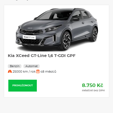
Kia XCeed GT-Line 1,6 T-GDI GPF
Benzín
Automat
25000 km / rok
48 měsíců
8.750 Kč
PROHLÉDNOUT
měsíčně bez DPH