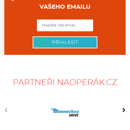
VAŠEHO EMAILU
PŘIHLÁSIT
PARTNEŘI NAOPERÁK.CZ