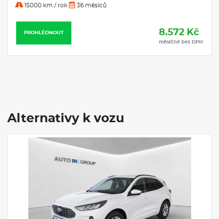
15000 km / rok
36 měsíců
8.572 Kč
PROHLÉDNOUT
měsíčně bez DPH
Alternativy k vozu