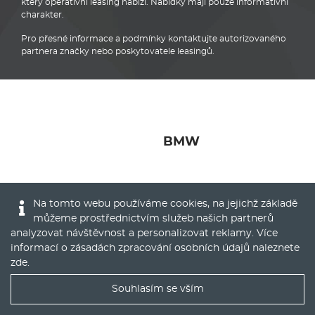
který operativní leasing nabízí. Nabídky mají pouze informativní
charakter.
Pro přesné informace a podmínky kontaktujte autorizovaného
partnera značky nebo poskytovatele leasingů.
BMW
Na tomto webu používáme cookies, na jejichž základě
můžeme prostřednictvím služeb našich partnerů
© 2016 - 2022
Global Vision a.s.
|
Nastavení cookies
analyzovat návštěvnost a personalizovat reklamy. Více
Runs on
Publis CMS Framework
informací o zásadách zpracování osobních údajů naleznete
zde
.
Souhlasím se vším
Nejlepší nabídky operáku do Vašeho emailu