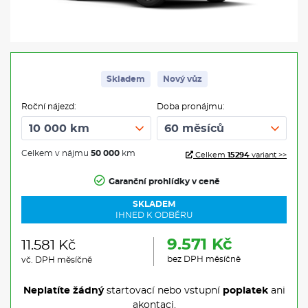
Skladem
Nový vůz
Roční nájezd:
Doba pronájmu:
Celkem v nájmu
50 000
km
Celkem
15294
variant >>
Garanční prohlídky v ceně
SKLADEM
IHNED K ODBĚRU
9.571 Kč
11.581 Kč
bez DPH měsíčně
vč. DPH měsíčně
Neplatíte žádný
startovací nebo vstupní
poplatek
ani
akontaci.