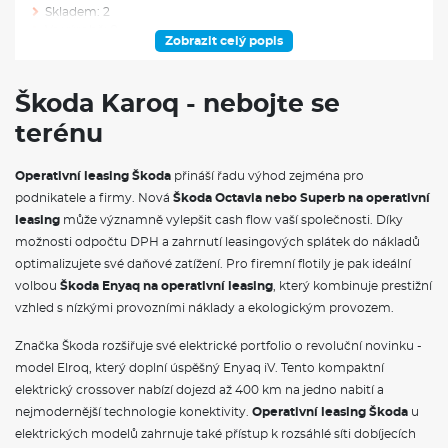
Skladem: 2
Ve výrobě: 0
Zobrazit celý popis
VÝBAVA NAD RÁMEC VÝBAVOVÉHO STUPNĚ
Škoda Karoq - nebojte se
Multifunkční kožený vyhřívaný volant
terénu
Vyhřívaná přední a zadní sedadla
Vyhřívané čelní sklo
Ostřikovače předních světlometů
Operativní leasing Škoda
přináší řadu výhod zejména pro
Klima paket plus
podnikatele a firmy. Nová
Škoda Octavia nebo Superb na operativní
Rezervní kolo - dojezdové
leasing
může významně vylepšit cash flow vaší společnosti. Díky
Sada nářadí a zvedák vozu
Rezervní kolo (dojezdové)
možnosti odpočtu DPH a zahrnutí leasingových splátek do nákladů
Tažné zařízení sklopné, el. odjistitelné
optimalizujete své daňové zatížení. Pro firemní flotily je pak ideální
volbou
Škoda Enyaq na operativní leasing
, který kombinuje prestižní
VÝBAVA VE VÝBAVA STUPNI
vzhled s nízkými provozními náklady a ekologickým provozem.
Deštník pod sedadlem spolujezdce
Značka Škoda rozšiřuje své elektrické portfolio o revoluční novinku -
Rozpoznávání dopravních značek
model Elroq, který doplní úspěšný Enyaq iV. Tento kompaktní
Automatické stmívání pro vnitřní zpětné zrcátko
elektrický crossover nabízí dojezd až 400 km na jedno nabití a
Elektronické ovládání oken vpředu a vzadu
nejmodernější technologie konektivity.
Operativní leasing Škoda
u
Sluneční clona s make-up zrcátkem, osvětlená u řidiče a
spolujezdce
elektrických modelů zahrnuje také přístup k rozsáhlé síti dobíjecích