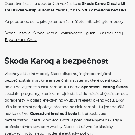
Operativní leasing obdobných vozů jako je
Škoda Karoq Classic 1,5
koupě.
Škoda na operativní leasing
nabízí kompletní portfolio
modelů, od městského vozítka Fabia přes prostorný Octavia
TSI 110 kW 7-stup. automat.
začíná již na
9.571
Kč měsíčně bez DPH
.
Combi až po luxusní SUV Kodiaq.
Na operák
, si můžete pořídit
také čistě elektrické vozy
Škoda Elroq
a
Škoda Enyaq na
Za podobnou cenu jako je tento vůz můžete mít také tyto modely:
operativní leasing,
nebo hybridnín vozy Superb iV a Kodiaq iV. V
měsíční splátce jsou obvykle zahrnuty veškeré servisní náklady,
Škoda Octavia
|
Škoda Kamiq
|
Volkswagen Tiguan
|
Kia ProCeed
|
pojištění i pravidelná údržba, což vám umožní přesně plánovat
Toyota Yaris Cross
|
výdaje spojené s provozem vozidla.
VÝBAVA:
Škoda Karoq a bezpečnost
Klimatizace
Tažné zařízení
Všechny aktuální modely Škoda disponují nejmodernějšími
bezpečnostními prvky a asistenčními systémy, které ocení každý
řidič. Pro zájemce o elektromobilitu nabízí
operativní leasing Škoda
speciální programy, které zahrnují instalaci domácí dobíjecí stanice a
poradenství v oblasti efektivního využívání elektrického vozu. Díky
této komplexní podpoře je přechod na elektromobilitu jednodušší
než kdy dříve.
Operativní leasing Škoda
tak představuje
bezstarostnou cestu k novému vozu s předvídatelnými náklady a
profesionálním servisem značky Škoda, ať už zvolíte klasický
spalovací motor nebo moderní elektrický pohon.