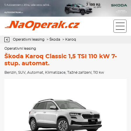
Operativní leasing Škoda Karoq Classic 1,5 TSI 110 kW 7-stup.
automat.
Operativní leasing
>
Škoda
>
Karoq
Operativní leasing
Škoda Karoq Classic 1,5 TSI 110 kW 7-
stup. automat.
Benzín
,
SUV
,
Automat
,
Klimatizace
,
Tažné zařízení
, 110 kw