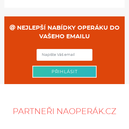
NEJLEPŠÍ NABÍDKY OPERÁKU DO
VAŠEHO EMAILU
PŘIHLÁSIT
PARTNEŘI NAOPERÁK.CZ