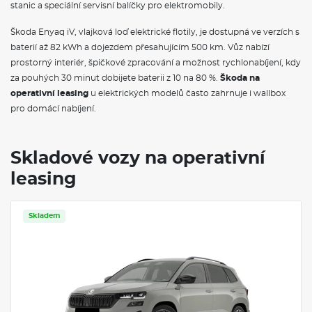
Kožená hlavice řadící páky
stanic a speciální servisní balíčky pro elektromobily.
Schránka na brýle
Dekorativní obložení palubní desky Unique Chrome a dveří
Škoda Enyaq iV, vlajková loď elektrické flotily, je dostupná ve verzích s
Anodized Cross Line
baterií až 82 kWh a dojezdem přesahujícím 500 km. Vůz nabízí
Světla na čtení vpředu a vzadu
prostorný interiér, špičkové zpracování a možnost rychlonabíjení, kdy
Dvouzónová klimatizace Climatronic
Sunset - zatmavená zadní okna
za pouhých 30 minut dobijete baterii z 10 na 80 %.
Škoda na
Střešní nosič - černý matný
operativní leasing
u elektrických modelů často zahrnuje i wallbox
Vnější zpětná zrcátka lakovaná v barvě karoserie
pro domácí nabíjení.
El. sklopná, nastavitelná a vyhřívaná vnější zpětná zrcátka s
automatickým stmíváním u řidiče
LED přední světlomety
Stěrač zadního okna s ostřikovačem
Skladové vozy na operativní
Parkovací senzory vpředu a vzadu
leasing
Pneumatiky 215/60 R16 95V s nízkým valivým odporem
Castor 16" stříbrná
Krytky šroubů kol
Kontrola tlaku v pneumatikách
Skladem
Potahy sedadel látka
Přední sedadlo, ruční nastavení výšky
Loketní opěrka vzadu s držákem nápojů
3. hlavová opěrka vzadu
Hlavové opěrky vpředu
Jumbo Box s loketní opěrou
Bederní opěry na sedadle řidiče a spolujezdce