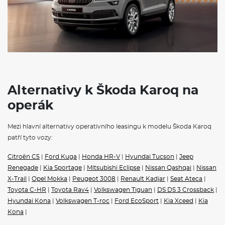
Regulace sklonu předních světlometů
Tempomat s omezovačem rychlosti
Přední mlhové světlomety
Ukazatel stavu kapaliny v ostřikovači
Signalizace nezapnutého bezpečnostního pásu (všichni
pasažéři)
Odrazky ve dveřích
12V zásuvka vpředu a vzadu
Parkovací kamera vzadu
KESSY - bezklíčové zamykání a startování
Alternativy k Škoda Karoq na
Bez rozhraní pro externí použití
operák
Dva klíče dálkového centrálního zamykání
POJIŠTĚNÍ
Mezi hlavní alternativy operativního leasingu k modelu Škoda Karoq
patří tyto vozy:
Povinné ručení
Havarijní pojištění se spoluúčastí 10%
Citroën C5
|
Ford Kuga
|
Honda HR-V
|
Hyundai Tucson
|
Jeep
Pojištění skel
Renegade
|
Kia Sportage
|
Mitsubishi Eclipse
|
Nissan Qashqai
|
Nissan
X-Trail
|
Opel Mokka
|
Peugeot 3008
|
Renault Kadjar
|
Seat Ateca
|
ŠKODA KAROQ
Toyota C-HR
|
Toyota Rav4
|
Volkswagen Tiguan
|
DS DS 3 Crossback
|
Hyundai Kona
|
Volkswagen T-roc
|
Ford EcoSport
|
Kia Xceed
|
Kia
Operativní leasing Škoda
představuje ideální řešení pro
Kona
|
podnikatele, firmy i soukromé osoby. Tento moderní způsob
financování vám umožní jezdit v novém voze bez nutnosti jeho