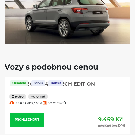
Vozy s podobnou cenou
KONA EV 25 64,8 CZECH EDITION
Skladem
Servis
Bonus
Elektro
Automat
10000 km / rok
36 měsíců
9.459 Kč
PROHLÉDNOUT
měsíčně bez DPH