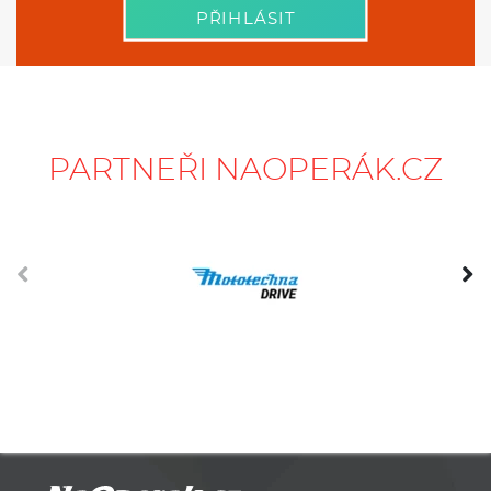
Přehled a srovnávač operativních leasingů na jednom místě.
Pokud chcete vědět o aktuálních nabídkách operativního
leasingu sledujte naše sociální sítě nebo vyplňte odběr
pravidelného newsletteru!
Operativní leasing Volkswagen
|
Operativní leasing Škoda
|
Operativní leasing Hyundai
|
Operativní leasing Ford
|
Operativní