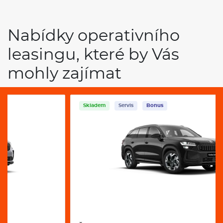
Skladem
Servis
Bonus
ŠKODA Kodiaq 2.0 Tdi 142 Kw Sportline 4x4
sg
Nafta
Automat
10000 km / rok
36 měsíců
11.498 Kč
PROHLÉDNOUT
měsíčně bez DPH