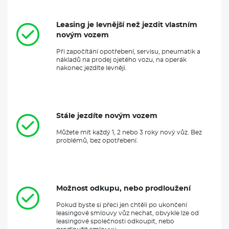
Stále jezdíte novým vozem
Můžete mít každý 1, 2 nebo 3 roky nový vůz. Bez
problémů, bez opotřebení.
Možnost odkupu, nebo prodloužení
Pokud byste si přeci jen chtěli po ukončení
leasingové smlouvy vůz nechat, obvykle lze od
leasingové společnosti odkoupit, nebo
prodloužit smlouvu.
Krátkodobý operativní leasing
Nabízíme operativní leasing poskytovatelů už od
několika měsíců. Nemusíte se tak bát, že se
uvážete na dlouhou dobu.