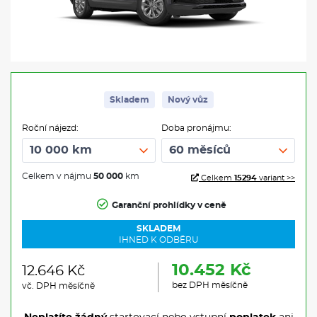
Skladem
Nový vůz
Roční nájezd:
Doba pronájmu:
Celkem v nájmu
50 000
km
Celkem
15294
variant >>
Garanční prohlídky v ceně
SKLADEM
IHNED K ODBĚRU
10.452 Kč
12.646 Kč
bez DPH měsíčně
vč. DPH měsíčně