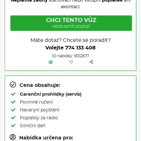
Neplatíte žádný
startovací nebo vstupní
poplatek
ani
akontaci.
CHCI TENTO VŮZ
nezávazně poptat
Máte dotaz? Chcete se poradit?
Volejte
774 133 408
ID nabídky: 6132877
Cena obsahuje:
Garanční prohlídky (servis)
Povinné ručení
Havarijní pojištění
Poplatky za rádio
Silniční daň
Nabídka určena pro: