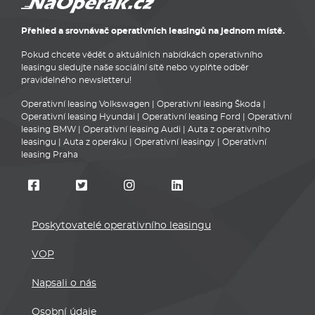
leasing BMW
|
Operativní leasing Audi
|
Auta z operativního
leasingu
|
Auta z operáku
|
Operativní leasingy
|
Operativní
leasing Praha
Poskytovatelé operativního leasingu
VOP
Napsali o nás
Osobní údaje
Mapa stránek
Kontakt
Registrace partnera
U uvedených nabídek operativního leasingu se nejedná o