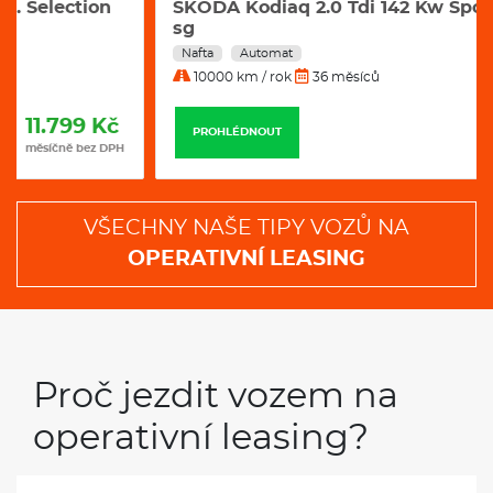
VŠECHNY NAŠE TIPY VOZŮ NA
OPERATIVNÍ LEASING
Proč jezdit vozem na
operativní leasing?
Leasing je levnější než jezdit vlastním
novým vozem
Při započítání opotřebení, servisu, pneumatik a
nákladů na prodej ojetého vozu, na operák
nakonec jezdíte levněji.