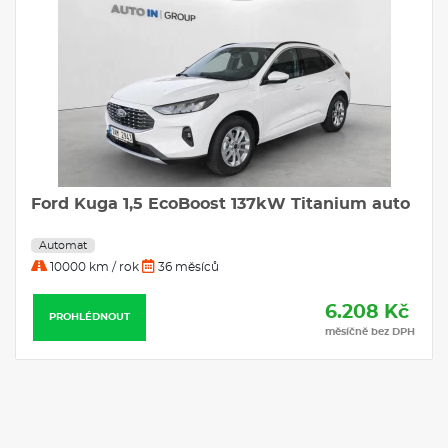
Ford Kuga 1,5 EcoBoost 137kW Titanium auto
Automat
10000 km / rok
36 měsíců
6.208 Kč
PROHLÉDNOUT
měsíčně bez DPH
Nabídky operativního
leasingu, které by Vás
mohly zajímat