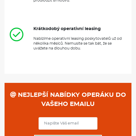
NEJLEPŠÍ NABÍDKY OPERÁKU DO
VAŠEHO EMAILU
PŘIHLÁSIT
PARTNEŘI NAOPERÁK.CZ