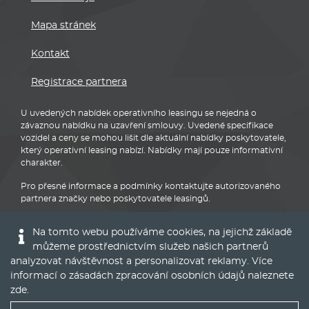
závaznou nabídku na uzavření smlouvy. Uvedené specifikace
vozidel a ceny se mohou lišit dle aktuální nabídky poskytovatele,
který operativní leasing nabízí. Nabídky mají pouze informativní
charakter.
Pro přesné informace a podmínky kontaktujte autorizovaného
partnera značky nebo poskytovatele leasingů.
BMW
Na tomto webu používáme cookies, na jejichž základě
můžeme prostřednictvím služeb našich partnerů
© 2016 - 2022
Global Vision a.s.
|
Nastavení cookies
analyzovat návštěvnost a personalizovat reklamy. Více
Runs on
Publis CMS Framework
informací o zásadách zpracování osobních údajů naleznete
zde
.