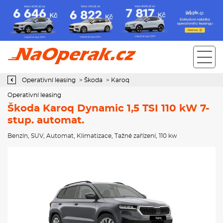
Operativní leasing Škoda Karoq Dynamic 1,5 TSI 110 kW 7-stup.
automat.
Operativní leasing
>
Škoda
>
Karoq
Operativní leasing
Škoda Karoq Dynamic 1,5 TSI 110 kW 7-
stup. automat.
Benzín
,
SUV
,
Automat
,
Klimatizace
,
Tažné zařízení
, 110 kw