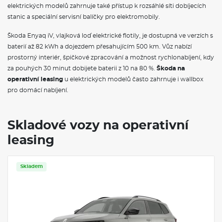
Schránka na brýle
elektrických modelů zahrnuje také přístup k rozsáhlé síti dobíjecích
Dvouzónová klimatizace Climatronic
stanic a speciální servisní balíčky pro elektromobily.
Rozpoznávání dopravních značek
Sportovní kryty pedálů z nerezové oceli
Škoda Enyaq iV, vlajková loď elektrické flotily, je dostupná ve verzích s
Textilní koberce vpředu a vzadu
baterií až 82 kWh a dojezdem přesahujícím 500 km. Vůz nabízí
Vyhřívané čelní sklo
prostorný interiér, špičkové zpracování a možnost rychlonabíjení, kdy
USB-C u vnitřního zpětného zrcátka
Osvětlení prostoru pro nohy vpředu a vzadu
za pouhých 30 minut dobijete baterii z 10 na 80 %.
Škoda na
Dekorativní obložení palubní desky Piano Black a dveří Linear
operativní leasing
u elektrických modelů často zahrnuje i wallbox
Dynamic
pro domácí nabíjení.
Světla na čtení vpředu 2x
Střešní nosič - černý matný
El. sklopná, nastavitelná a vyhřívaná vnější zpětná zrcátka s
automatickým stmíváním u řidiče
Skladové vozy na operativní
Stěrač zadního okna s ostřikovačem
leasing
Parkovací senzory vpředu a vzadu
Matrix-LED přední světlomety
Ostřikovače předních světlometů
Kontrola tlaku v pneumatikách
Skladem
Miran 18" černá leštěná
Pneumatiky 215/50 R18 92W
Krytky šroubů kol
Sportovní multifunkční kožený vyhřívaný volant s pádly a
plaketkou Sportline
Přední sedadlo, ruční nastavení výšky