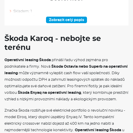
Skladem: 1
Ve výrobě: 0
Zobrazit celý popis
VÝBAVA NAD RÁMEC VÝBAVOVÉHO STUPNĚ
Škoda Karoq - nebojte se
Rezervní kolo - dojezdové
terénu
Sada nářadí a zvedák vozu
Rezervní kolo (dojezdové)
Tažné zařízení sklopné, el. odjistitelné
Operativní leasing Škoda
přináší řadu výhod zejména pro
Černě lakované nápisy na pátých dveřích
podnikatele a firmy. Nová
Škoda Octavia nebo Superb na operativní
Sunset - zatmavená zadní okna
leasing
může významně vylepšit cash flow vaší společnosti. Díky
Prodloužený zadní spoiler v barvě karoserie
Vnější zpětná zrcátka lakovaná v černé barvě
možnosti odpočtu DPH a zahrnutí leasingových splátek do nákladů
Black paket
optimalizujete své daňové zatížení. Pro firemní flotily je pak ideální
volbou
Škoda Enyaq na operativní leasing
, který kombinuje prestižní
VÝBAVA VE VÝBAVA STUPNI
vzhled s nízkými provozními náklady a ekologickým provozem.
Deštník pod sedadlem spolujezdce
Značka Škoda rozšiřuje své elektrické portfolio o revoluční novinku -
Elektronické ovládání oken vpředu a vzadu
model Elroq, který doplní úspěšný Enyaq iV. Tento kompaktní
Sluneční clona s make-up zrcátkem, osvětlená u řidiče a
elektrický crossover nabízí dojezd až 400 km na jedno nabití a
spolujezdce
nejmodernější technologie konektivity.
Operativní leasing Škoda
u
Kožená hlavice řadící páky