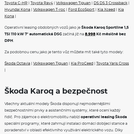
Signalizace nezapnutého bezpečnostního pásu
Toyota C-HR
|
Toyota Rav4
|
Volkswagen Tiguan
|
DS DS 3 Crossback
|
Odrazky ve dveřích
Hyundai Kona
|
Volkswagen T-roc
|
Ford EcoSport
|
Kia Xceed
|
Kia
12V zásuvka vpředu a vzadu
Kona
|
Sada nářadí a zvedák vozu
Plaketka Sportline
Operativní leasing obdobných vozů jako je
Škoda Karoq Sportline 1,5
Dva klíče dálkového centrálního zamykání
TSI 110 kW 7° automatická DSG
začíná již na
8.998
Kč měsíčně bez
POJIŠTĚNÍ
DPH
.
Za podobnou cenu jako je tento vůz můžete mít také tyto modely:
Povinné ručení
Havarijní pojištění se spoluúčastí 10%
Škoda Octavia
|
Volkswagen Tiguan
|
Kia ProCeed
|
Toyota Yaris Cross
Pojištění skel
|
ŠKODA KAROQ
Operativní leasing Škoda
představuje ideální řešení pro
Škoda Karoq a bezpečnost
podnikatele, firmy i soukromé osoby. Tento moderní způsob
financování vám umožní jezdit v novém voze bez nutnosti jeho
Všechny aktuální modely Škoda disponují nejmodernějšími
koupě.
Škoda na operativní leasing
nabízí kompletní portfolio
bezpečnostními prvky a asistenčními systémy, které ocení každý
modelů, od městského vozítka Fabia přes prostorný Octavia
Combi až po luxusní SUV Kodiaq.
Na operák
, si můžete pořídit
řidič. Pro zájemce o elektromobilitu nabízí
operativní leasing Škoda
také čistě elektrické vozy
Škoda Elroq
a
Škoda Enyaq na
speciální programy, které zahrnují instalaci domácí dobíjecí stanice a
operativní leasing,
nebo hybridnín vozy Superb iV a Kodiaq iV. V
poradenství v oblasti efektivního využívání elektrického vozu. Díky
měsíční splátce jsou obvykle zahrnuty veškeré servisní náklady,