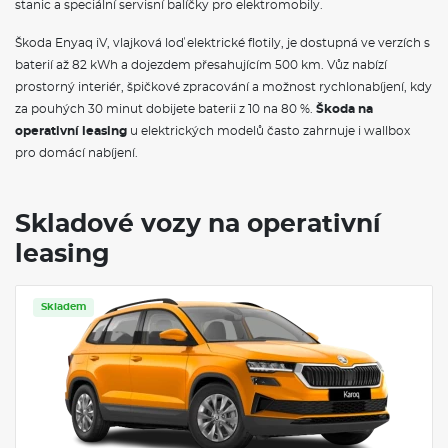
stanic a speciální servisní balíčky pro elektromobily.
Dekorativní prahové lišty
Schránka na brýle
Škoda Enyaq iV, vlajková loď elektrické flotily, je dostupná ve verzích s
LED světla na čtení vpředu a vzadu
baterií až 82 kWh a dojezdem přesahujícím 500 km. Vůz nabízí
Dvouzónová klimatizace Climatronic
prostorný interiér, špičkové zpracování a možnost rychlonabíjení, kdy
Černě lakované nápisy na pátých dveřích
Sportovní nárazníky
za pouhých 30 minut dobijete baterii z 10 na 80 %.
Škoda na
Střešní nosič - černý lesklý
operativní leasing
u elektrických modelů často zahrnuje i wallbox
Virtuální pedál (elektrické víko zavazadlového prostoru s
pro domácí nabíjení.
bezdotykovou funkcí)
Černě lakované lišty oken a rámeček masky chladiče
Prodloužený zadní spoiler v barvě karoserie
Vnější zpětná zrcátka lakovaná v černé barvě
Skladové vozy na operativní
El. sklápění pro vnější zpětná zrcátka s aut. stmíváním u řidiče,
leasing
elektricky nastavitelná a vyhřívaná
Automatické parkování
Matrix-LED přední světlomety s funkcí do špatného počasí
Stěrač zadního okna s ostřikovačem
Skladem
Top LED zadní světla s animovanými ukazateli směru jízdy
Ostřikovače předních světlometů
Procyon 18" černá, aero kryty černé matné
Pneumatiky 215/50 R18 92W
Rezervní kolo (dojezdové)
Aero kryty kol černé matné
Kontrola tlaku v pneumatikách