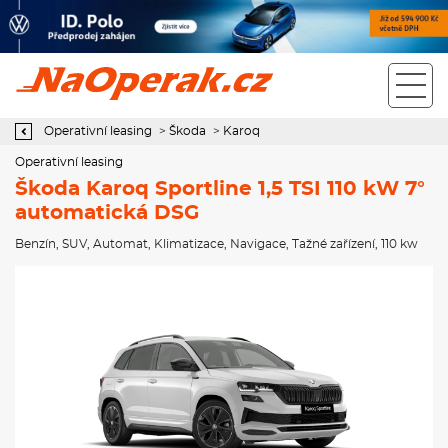
Operativní leasing Škoda Karoq Sportline 1,5 TSI 110 kW 7°
automatická DSG
Operativní leasing
>
Škoda
>
Karoq
Operativní leasing
Škoda Karoq Sportline 1,5 TSI 110 kW 7°
automatická DSG
Benzín
,
SUV
,
Automat
,
Klimatizace
,
Navigace
,
Tažné zařízení
, 110 kw