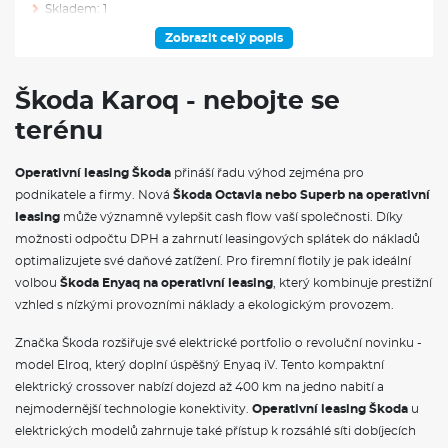
Skladem: 1
Ve výrobě: 0
Zobrazit celý popis
VÝBAVA NAD RÁMEC VÝBAVOVÉHO STUPNĚ
Škoda Karoq - nebojte se
Tažné zařízení sklopné, el. odjistitelné
terénu
Služba Škoda prodloužená záruka na 5 let, do 60 000 km
VÝBAVA VE VÝBAVA STUPNI
Operativní leasing Škoda
přináší řadu výhod zejména pro
podnikatele a firmy. Nová
Škoda Octavia nebo Superb na operativní
Deštník pod sedadlem spolujezdce
leasing
může významně vylepšit cash flow vaší společnosti. Díky
Rozpoznávání dopravních značek
možnosti odpočtu DPH a zahrnutí leasingových splátek do nákladů
Sportovní kryty pedálů
optimalizujete své daňové zatížení. Pro firemní flotily je pak ideální
Textilní koberce vpředu a vzadu
volbou
Škoda Enyaq na operativní leasing
, který kombinuje prestižní
Vyhřívané čelní sklo
Sunset
vzhled s nízkými provozními náklady a ekologickým provozem.
USB-C u vnitřního zpětného zrcátka
Elektrické ovládání oken vpředu a vzadu
Značka Škoda rozšiřuje své elektrické portfolio o revoluční novinku -
Dekorativní obložení palubní desky Piano Black a dveří
model Elroq, který doplní úspěšný Enyaq iV. Tento kompaktní
Carbon
elektrický crossover nabízí dojezd až 400 km na jedno nabití a
Sluneční clony s osvětleným kosmetickým zrcátkem na
nejmodernější technologie konektivity.
Operativní leasing Škoda
u
straně řidiče a spolujezdce
Kožená hlavice řadící páky
elektrických modelů zahrnuje také přístup k rozsáhlé síti dobíjecích
Osvětlení prostoru pro nohy vpředu a vzadu