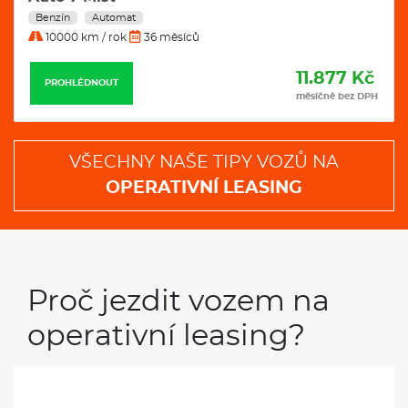
Benzín
Automat
10000 km / rok
36 měsíců
11.877 Kč
PROHLÉDNOUT
měsíčně bez DPH
VŠECHNY NAŠE TIPY VOZŮ NA
OPERATIVNÍ LEASING
Proč jezdit vozem na
operativní leasing?