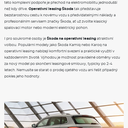
této komplexní podpoře je přechod na elektromobilitu jednodušší
pojištění i pravidelná údržba, což vám umožní přesně plánovat
výdaje spojené s provozem vozidla.
než kdy dříve.
Operativní leasing Škoda
tak představuje
bezstarostnou cestu k novému vozu s předvídatelnými náklady a
VÝBAVA:
profesionálním servisem značky Škoda, ať už zvolíte klasický
spalovací motor nebo moderní elektrický pohon.
Klimatizace
Navigace
I pro soukromé osoby je
Škoda na operativní leasing
atraktivní
Tažné zařízení
volbou. Populární modely jako Škoda Kamiq nebo Karoq na
operativní leasing nabízejí komfortní svezení a praktické využití v
každodenním životě. Výhodou je možnost pravidelné obměny vozu
za nový model po skončení leasingové smlouvy, typicky po 2-4
letech. Nemusíte se starat o prodej ojetého vozu ani řešit případný
pokles jeho hodnoty.