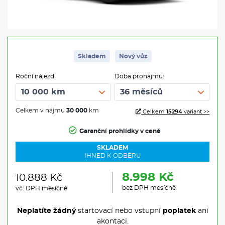
Skladem
Nový vůz
Roční nájezd:
Doba pronájmu:
Celkem v nájmu
30 000
km
Celkem
15294
variant >>
Garanční prohlídky v ceně
SKLADEM
IHNED K ODBĚRU
8.998 Kč
10.888 Kč
bez DPH měsíčně
vč. DPH měsíčně
Neplatíte žádný
startovací nebo vstupní
poplatek
ani
akontaci.