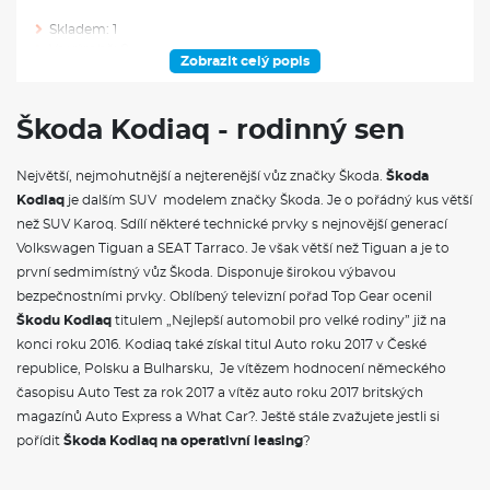
Skladem: 1
Ve výrobě: 0
Zobrazit celý popis
VÝBAVA NAD RÁMEC VÝBAVOVÉHO STUPNĚ
Škoda Kodiaq - rodinný sen
Nezávislé topení
Krytky šroubů kol
Největší, nejmohutnější a nejterenější vůz značky Škoda.
Škoda
Halti 19" antracitová leštěná
Kodiaq
Pneumatiky 235/50 R19 99V
je dalším SUV modelem značky Škoda. Je o pořádný kus větší
Adaptér zásuvky tažného zařízení
než SUV Karoq. Sdílí některé technické prvky s nejnovější generací
Tažné zařízení sklopné - elektronicky odjistitelné s asistentem
Volkswagen Tiguan a SEAT Tarraco. Je však větší než Tiguan a je to
pro manévrování s přívěsem
první sedmimístný vůz Škoda. Disponuje širokou výbavou
bezpečnostními prvky. Oblíbený televizní pořad Top Gear ocenil
VÝBAVA VE VÝBAVA STUPNI
Škodu Kodiaq
titulem „Nejlepší automobil pro velké rodiny” již na
konci roku 2016. Kodiaq také získal titul Auto roku 2017 v České
Třízónová klimatizace Climatronic
republice, Polsku a Bulharsku, Je vítězem hodnocení německého
Rozpoznávání dopravních značek s hlídáním rychlosti (ISA)
Textilní koberce vpředu a vzadu
časopisu Auto Test za rok 2017 a vítěz auto roku 2017 britských
Vnitřní zpětné zrcátko s automatickým stmíváním
magazínů Auto Express a What Car?. Ještě stále zvažujete jestli si
Sluneční clony s osvětleným kosmetickým zrcátkem na
pořídit
Škoda Kodiaq na operativní leasing
?
straně řidiče a spolujezdce
Akustická přední boční skla a Sunset
Variabilní podlaha zavazadlového prostoru