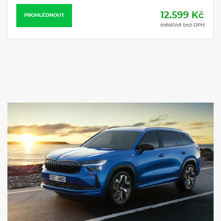
Rezervní kolo (dojezdové)
Multifunkční kožený vyhřívaný volant s pádly
Sklápění 2. řady sedadel ze zavazadlového prostoru
Tři výškově nastavitelné opěrky hlavy vzadu
Zadní dělený posuvný sedák, nastavitelné (60:40) a sklopné
(40:20:20) opěradlo s loketní opěrkou
Výškově nastavitelné přední opěrky hlavy
Potahy sedadel - kůže/umělá kůže
Elektricky nastavitelná přední sedadla s pamětí, nastavením
hloubky sedáku a funkcí komfortního nastupování
Vyhřívaná zadní sedadla
Ventilace a masážní funkce s 10 vaky pro přední sedadla
Elektricky nastavitelné bederní opěrky v předních sedadlech
DAB - digitální radiopříjem
2x USB-C vpředu a 2x USB-C vzadu (nabíjecí výkon až 45 W), 1x
USB-C u vnitřního zpětného zrcátka (až 15 W)
Virtuální kokpit 10"
Bezdrátové nabíjení pro 2 telefony (výkon až 15 W)
Balíček služeb Škoda Connect L
Navigační systém
Infotainment Navi 13" s navigačním systémem
Audiosystém CANTON - 14 reproduktorů včetně subwooferu
Ambientní LED osvětlení - výplň dveří a palubní deska
Elektronický stabilizační systém (ESC)
2× i-Size a 2× Top Tether vzadu, i-Size na sedadle spolujezdce