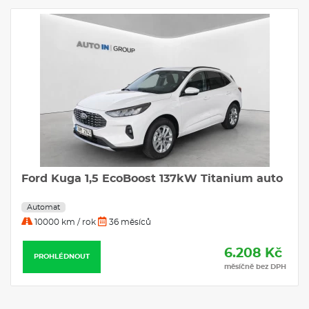
FORD KUGA 2.5 Duratec Hybrid HEV
Titanium eCVT
Automat
10000 km / rok
36 měsíců
6.589 Kč
PROHLÉDNOUT
měsíčně bez DPH