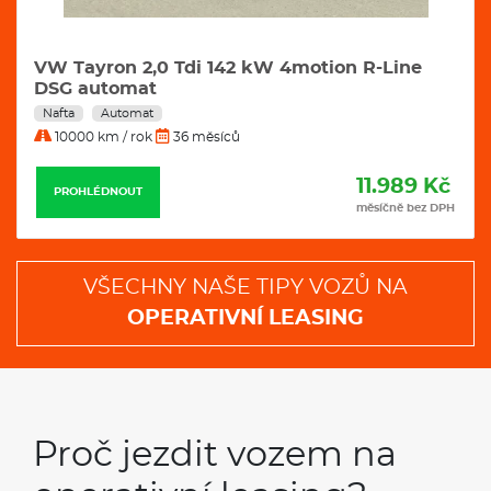
VW Tayron 2,0 Tdi 142 kW 4motion R-Line
DSG automat
Nafta
Automat
10000 km / rok
36 měsíců
11.989 Kč
PROHLÉDNOUT
měsíčně bez DPH
VŠECHNY NAŠE TIPY VOZŮ NA
OPERATIVNÍ LEASING
Proč jezdit vozem na