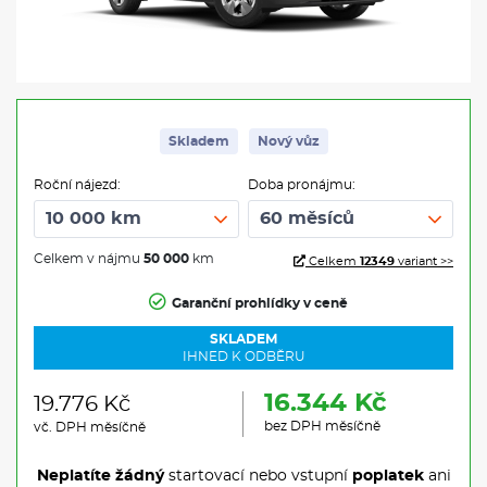
Skladem
Nový vůz
Roční nájezd:
Doba pronájmu:
Celkem v nájmu
50 000
km
Celkem
12349
variant >>
Garanční prohlídky v ceně
SKLADEM
IHNED K ODBĚRU
16.344 Kč
19.776 Kč
bez DPH měsíčně
vč. DPH měsíčně
Neplatíte žádný
startovací nebo vstupní
poplatek
ani