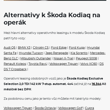
Tříbodové bezpečnostní pásy vzadu
Airbag řidiče a spolujezdce s možností deaktivace na straně
spolujezdce
Alternativy k Škoda Kodiaq na
12V zásuvka vzadu a v zavazadlovém prostoru
Hlídání mrtvého úhlu (Side Assist)
operák
Front Assist - s upozorněním a zabrzděním při hrozící kolizi s
vozidly, chodci a cyklisty
Světelný a dešťový senzor
Mezi hlavní alternativy operativního leasingu k modelu Škoda Kodiaq
Automatická regulace sklonu světlometů
patří tyto vozy:
Světla pro denní svícení s funkcí Coming Home a Leaving
Home
Audi Q5
|
BMW X3
|
Citroën C5
|
Ford Edge
|
Ford Kuga
|
Hyundai
Signalizace nezapnutého bezpečnostního pásu
Santa Fe
|
Hyundai Tucson
|
Jeep Renegade
|
Kia Sorento
|
Mercedes-
Tlumení vpředu
Panoramatický kamerový systém
Benz GLC
|
Mitsubishi Outlander
|
Nissan X-Trail
|
Peugeot 5008
|
Head-Up displej
Renault Koleos
|
Toyota Rav4
|
Volkswagen Tiguan
|
Volvo XC60
|
DS
Funkce Off-road pro volbu jízdního režimu a asistent rozjezdu
DS 7 Crossback
|
do kopce
Adaptivní podvozek (DCC+) a volba jízdního režimu
Operativní leasing obdobných vozů jako je
Škoda Kodiaq Exclusive
KESSY - bezklíčové zamykání a startování
Selection 2,0 TDI 142 kW 7-stup. automat. 4x4
začíná již na
16.344
Kč
Boční airbagy vzadu
Adaptivní vedení v jízdním pruhu (Lane Assist+), asistent pro
měsíčně bez DPH
.
jízdu v koloně a nouzový asistent
Alarm
Za podobnou cenu jako je tento vůz můžete mít také tyto modely:
Prediktivní ochrana cestujících
Prediktivní tempomat
Volkswagen Tiguan
|
Škoda Octavia
|
Volkswagen Golf
|
Cupra