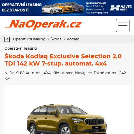
Operativní leasing Škoda Kodiaq Exclusive Selection 2,0 TDI 142
kW 7-stup. automat. 4x4
Operativní leasing
>
Škoda
>
Kodiaq
Operativní leasing
Škoda Kodiaq Exclusive Selection 2,0
TDI 142 kW 7-stup. automat. 4x4
Nafta
,
SUV
,
Automat
,
4X4
,
Klimatizace
,
Navigace
,
Tažné zařízení
, 142
kw